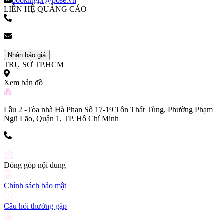
bookingpr@pose.vn
LIÊN HỆ QUẢNG CÁO
(+84) 903 216 926
bookingpr@pose.vn
Nhận báo giá
TRỤ SỞ TP.HCM
Xem bản đồ
Lầu 2 -Tòa nhà Hà Phan Số 17-19 Tôn Thất Tùng, Phường Phạm
Ngũ Lão, Quận 1, TP. Hồ Chí Minh
(+84) 903 216 926
Đóng góp nội dung
Chính sách bảo mật
Câu hỏi thường gặp