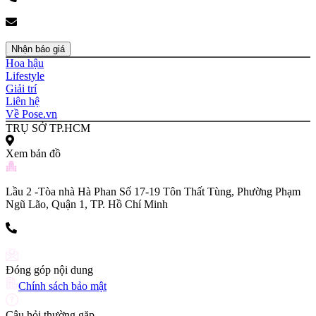
(+84) 903 216 926
bookingpr@pose.vn
Nhận báo giá
Hoa hậu
Lifestyle
Giải trí
Liên hệ
Về Pose.vn
TRỤ SỞ TP.HCM
Xem bản đồ
Lầu 2 -Tòa nhà Hà Phan Số 17-19 Tôn Thất Tùng, Phường Phạm
Ngũ Lão, Quận 1, TP. Hồ Chí Minh
(+84) 903 216 926
Đóng góp nội dung
Chính sách bảo mật
Câu hỏi thường gặp