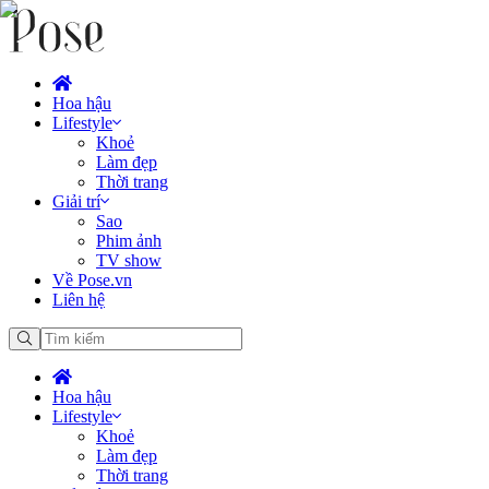
Hoa hậu
Lifestyle
Khoẻ
Làm đẹp
Thời trang
Giải trí
Sao
Phim ảnh
TV show
Về Pose.vn
Liên hệ
Hoa hậu
Lifestyle
Khoẻ
Làm đẹp
Thời trang