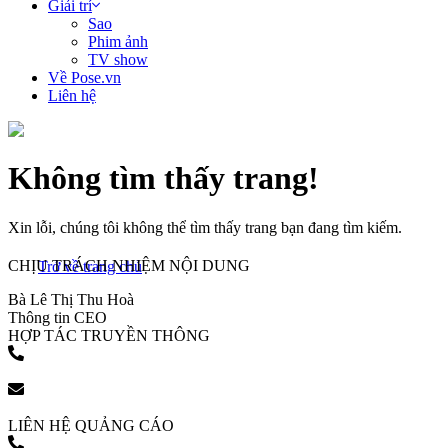
Giải trí
Sao
Phim ảnh
TV show
Về Pose.vn
Liên hệ
Không tìm thấy trang!
Xin lỗi, chúng tôi không thể tìm thấy trang bạn đang tìm kiếm.
CHỊU TRÁCH NHIỆM NỘI DUNG
Trở về trang chủ
Bà Lê Thị Thu Hoà
Thông tin CEO
HỢP TÁC TRUYỀN THÔNG
(+84) 903 216 926
bookingpr@pose.vn
LIÊN HỆ QUẢNG CÁO