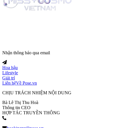
Trang tin tức giải trí thuộc
Nhận thông báo qua email
Hoa hậu
Lifestyle
Giải trí
Liên hệ
Về Pose.vn
CHỊU TRÁCH NHIỆM NỘI DUNG
Bà Lê Thị Thu Hoà
Thông tin CEO
HỢP TÁC TRUYỀN THÔNG
(+84) 903 216 926