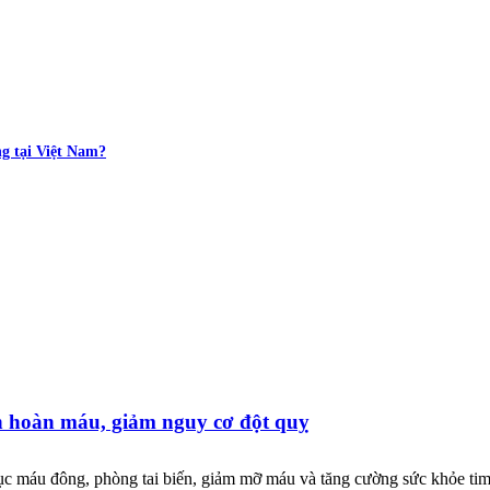
g tại Việt Nam?
 hoàn máu, giảm nguy cơ đột quỵ
c máu đông, phòng tai biến, giảm mỡ máu và tăng cường sức khỏe ti