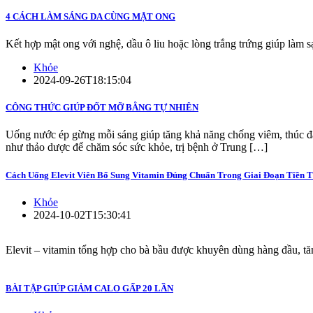
4 CÁCH LÀM SÁNG DA CÙNG MẬT ONG
Kết hợp mật ong với nghệ, dầu ô liu hoặc lòng trắng trứng giúp làm 
Khỏe
2024-09-26T18:15:04
CÔNG THỨC GIÚP ĐỐT MỠ BẰNG TỰ NHIÊN
Uống nước ép gừng mỗi sáng giúp tăng khả năng chống viêm, thúc đẩy
như thảo dược để chăm sóc sức khỏe, trị bệnh ở Trung […]
Cách Uống Elevit Viên Bổ Sung Vitamin Đúng Chuẩn Trong Giai Đoạn Tiền 
Khỏe
2024-10-02T15:30:41
Elevit – vitamin tổng hợp cho bà bầu được khuyên dùng hàng đầu, tăng
BÀI TẬP GIÚP GIẢM CALO GẤP 20 LẦN