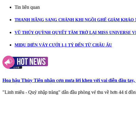
Tin liên quan
THANH HẰNG SANG CHẢNH KHI NGỒI GHẾ GIÁM KHẢO M
VŨ THÚY QUỲNH QUYẾT TÂM TRỞ LẠI MISS UNIVERSE 
MIDU DIỆN VÁY CƯỚI 1,1 TỶ ĐẾN TỪ CHÂU ÂU
Hoa hậu Thùy Tiên nhận cơn mưa lời khen với vai diễn đầu tay,
"Linh miêu - Quỷ nhập tràng" dẫn đầu phòng vé thu về hơn 44 tỉ đồ