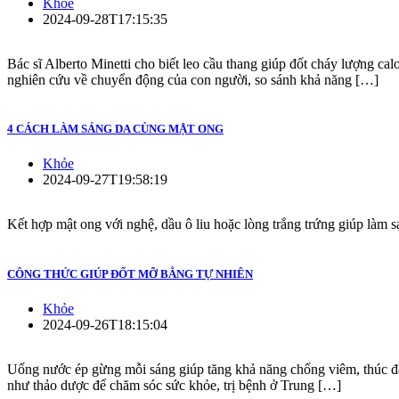
Khỏe
2024-09-28T17:15:35
Bác sĩ Alberto Minetti cho biết leo cầu thang giúp đốt cháy lượng calo
nghiên cứu về chuyển động của con người, so sánh khả năng […]
4 CÁCH LÀM SÁNG DA CÙNG MẬT ONG
Khỏe
2024-09-27T19:58:19
Kết hợp mật ong với nghệ, dầu ô liu hoặc lòng trắng trứng giúp làm 
CÔNG THỨC GIÚP ĐỐT MỠ BẰNG TỰ NHIÊN
Khỏe
2024-09-26T18:15:04
Uống nước ép gừng mỗi sáng giúp tăng khả năng chống viêm, thúc đẩy
như thảo dược để chăm sóc sức khỏe, trị bệnh ở Trung […]