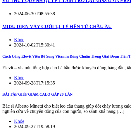
VŨ THÚY QUỲNH QUYẾT TÂM TRỞ LẠI MISS UNIVERS
2024-06-30T08:55:38
MIDU DIỆN VÁY CƯỚI 1,1 TỶ ĐẾN TỪ CHÂU ÂU
Khỏe
2024-10-02T15:30:41
Cách Uống Elevit Viên Bổ Sung Vitamin Đúng Chuẩn Trong Giai Đoạn Tiền 
Elevit – vitamin tổng hợp cho bà bầu được khuyên dùng hàng đầu, tăng
Khỏe
2024-09-28T17:15:35
BÀI TẬP GIÚP GIẢM CALO GẤP 20 LẦN
Bác sĩ Alberto Minetti cho biết leo cầu thang giúp đốt cháy lượng calo
nghiên cứu về chuyển động của con người, so sánh khả năng […]
Khỏe
2024-09-27T19:58:19