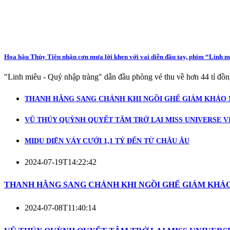
Hoa hậu Thùy Tiên nhận cơn mưa lời khen với vai diễn đầu tay, phim “Linh mi
"Linh miêu - Quỷ nhập tràng" dẫn đầu phòng vé thu về hơn 44 tỉ đồ
THANH HẰNG SANG CHẢNH KHI NGỒI GHẾ GIÁM KHẢO M
VŨ THÚY QUỲNH QUYẾT TÂM TRỞ LẠI MISS UNIVERSE 
MIDU DIỆN VÁY CƯỚI 1,1 TỶ ĐẾN TỪ CHÂU ÂU
2024-07-19T14:22:42
THANH HẰNG SANG CHẢNH KHI NGỒI GHẾ GIÁM KHẢO
2024-07-08T11:40:14