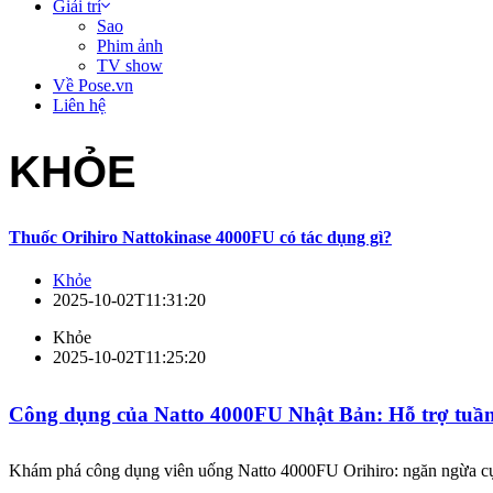
Giải trí
Sao
Phim ảnh
TV show
Về Pose.vn
Liên hệ
KHỎE
Thuốc Orihiro Nattokinase 4000FU có tác dụng gì?
Khỏe
2025-10-02T11:31:20
Khỏe
2025-10-02T11:25:20
Công dụng của Natto 4000FU Nhật Bản: Hỗ trợ tuần
Khám phá công dụng viên uống Natto 4000FU Orihiro: ngăn ngừa cụ