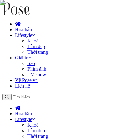
Hoa hậu
Lifestyle
Khoẻ
Làm đẹp
Thời trang
Giải trí
Sao
Phim ảnh
TV show
Về Pose.vn
Liên hệ
Hoa hậu
Lifestyle
Khoẻ
Làm đẹp
Thời trang