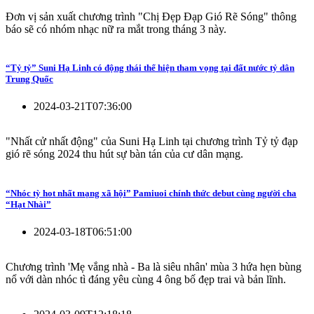
Đơn vị sản xuất chương trình "Chị Đẹp Đạp Gió Rẽ Sóng" thông
báo sẽ có nhóm nhạc nữ ra mắt trong tháng 3 này.
“Tỷ tỷ” Suni Hạ Linh có động thái thể hiện tham vọng tại đất nước tỷ dân
Trung Quốc
2024-03-21T07:36:00
"Nhất cử nhất động" của Suni Hạ Linh tại chương trình Tỷ tỷ đạp
gió rẽ sóng 2024 thu hút sự bàn tán của cư dân mạng.
“Nhóc tỳ hot nhất mạng xã hội” Pamiuoi chính thức debut cùng người cha
“Hạt Nhài”
2024-03-18T06:51:00
Chương trình 'Mẹ vắng nhà - Ba là siêu nhân' mùa 3 hứa hẹn bùng
nổ với dàn nhóc tì đáng yêu cùng 4 ông bố đẹp trai và bản lĩnh.