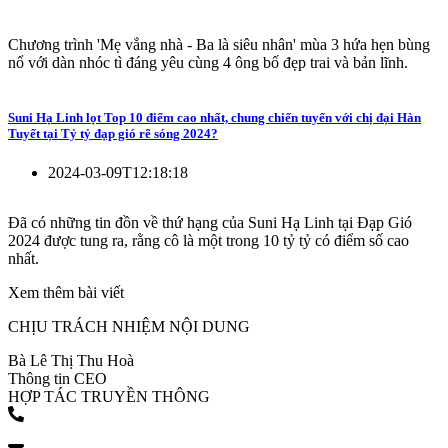
Chương trình 'Mẹ vắng nhà - Ba là siêu nhân' mùa 3 hứa hẹn bùng
nổ với dàn nhóc tì đáng yêu cùng 4 ông bố đẹp trai và bản lĩnh.
Suni Hạ Linh lọt Top 10 điểm cao nhất, chung chiến tuyến với chị đại Hàn
Tuyết tại Tỷ tỷ đạp gió rẽ sóng 2024?
2024-03-09T12:18:18
Đã có những tin đồn về thứ hạng của Suni Hạ Linh tại Đạp Gió
2024 được tung ra, rằng cô là một trong 10 tỷ tỷ có điểm số cao
nhất.
Xem thêm bài viết
CHỊU TRÁCH NHIỆM NỘI DUNG
Bà Lê Thị Thu Hoà
Thông tin CEO
HỢP TÁC TRUYỀN THÔNG
(+84) 903 216 926