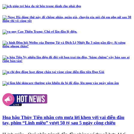
5 cách giúp trẻ hóa da từ bên trong dành cho phái đẹp
Hồ Ngọc Hà dùng thứ này để chống nhăn, ngăn già, chuyên gia nói chị em phụ nữ sau 30
dùng thì vô cùng tốt
Lễ vu quy Cao Thiên Trang: Chú rể lần đầu lộ diện.
Tạo hình Đêm hội Weibo của Dương Tử và Địch Lệ Nhiệt Ba 3 năm gần đây: Ai xứng
đáng phong thần?
Hoa hậu Tiểu Vy nhiều lần diện đồ đôi với bạn trai tin đồn, ‘bằng chứng’ vậy bảo sao ai
cũng bàn tán!
Năm chị đẹp đồng loạt dừng chân tại vòng công diễn đầu tiên Đạp Gió
4 sai lầm khi skincare thường gặp khiến da bị đổ dầu, lên mụn vào ngày nồm ẩm
Hoa hậu Thùy Tiên nhận cơn mưa lời khen với vai diễn đầu
tay, phim “Linh miêu” vượt 50 tỷ sau 5 ngày công chiếu