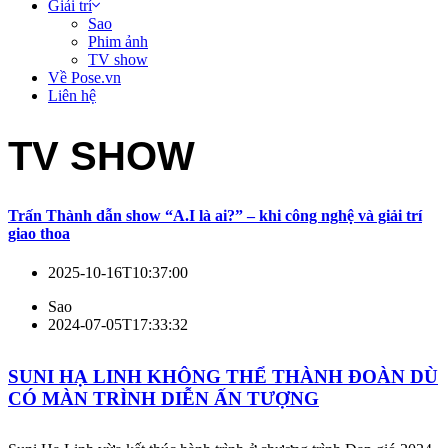
Giải trí
Sao
Phim ảnh
TV show
Về Pose.vn
Liên hệ
TV SHOW
Trấn Thành dẫn show “A.I là ai?” – khi công nghệ và giải trí
giao thoa
2025-10-16T10:37:00
Sao
2024-07-05T17:33:32
SUNI HẠ LINH KHÔNG THỂ THÀNH ĐOÀN DÙ
CÓ MÀN TRÌNH DIỄN ẤN TƯỢNG