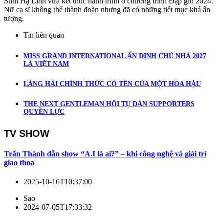
Suni Hạ Linh vừa kết thúc hành trình ở chương trình Đạp gió 2024.
Nữ ca sĩ không thể thành đoàn nhưng đã có những tiết mục khá ấn
tượng.
Tin liên quan
MISS GRAND INTERNATIONAL ẤN ĐỊNH CHỦ NHÀ 2027
LÀ VIỆT NAM
LÀNG HÀI CHÍNH THỨC CÓ TÊN CỦA MỘT HOA HẬU
THE NEXT GENTLEMAN HỘI TỤ DÀN SUPPORTERS
QUYỀN LỰC
TV SHOW
Trấn Thành dẫn show “A.I là ai?” – khi công nghệ và giải trí
giao thoa
2025-10-16T10:37:00
Sao
2024-07-05T17:33:32