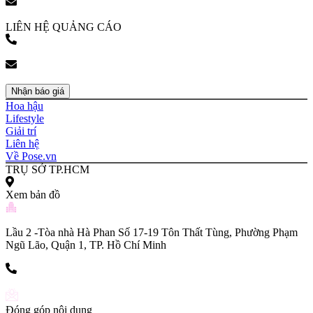
bookingpr@pose.vn
LIÊN HỆ QUẢNG CÁO
(+84) 903 216 926
bookingpr@pose.vn
Nhận báo giá
Hoa hậu
Lifestyle
Giải trí
Liên hệ
Về Pose.vn
TRỤ SỞ TP.HCM
Xem bản đồ
Lầu 2 -Tòa nhà Hà Phan Số 17-19 Tôn Thất Tùng, Phường Phạm
Ngũ Lão, Quận 1, TP. Hồ Chí Minh
(+84) 903 216 926
Đóng góp nội dung