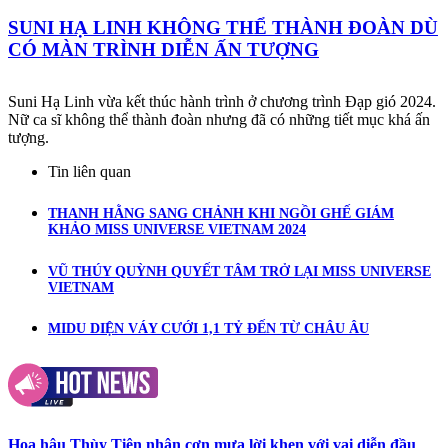
SUNI HẠ LINH KHÔNG THỂ THÀNH ĐOÀN DÙ
CÓ MÀN TRÌNH DIỄN ẤN TƯỢNG
Suni Hạ Linh vừa kết thúc hành trình ở chương trình Đạp gió 2024.
Nữ ca sĩ không thể thành đoàn nhưng đã có những tiết mục khá ấn
tượng.
Tin liên quan
THANH HẰNG SANG CHẢNH KHI NGỒI GHẾ GIÁM
KHẢO MISS UNIVERSE VIETNAM 2024
VŨ THÚY QUỲNH QUYẾT TÂM TRỞ LẠI MISS UNIVERSE
VIETNAM
MIDU DIỆN VÁY CƯỚI 1,1 TỶ ĐẾN TỪ CHÂU ÂU
Hoa hậu Thùy Tiên nhận cơn mưa lời khen với vai diễn đầu