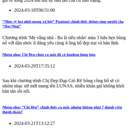
gió rẽ sóng 2024 thu hút sự bàn tán của cư dân mạng.
2024-03-18T06:51:00
“Nhóc tỳ hot nhất mạng xã hội” Pamiuoi chính thức debut cùng người cha
“Hạt Nhài”
Chương trình 'Mẹ vắng nhà - Ba là siêu nhân' mùa 3 hứa hẹn bùng
nổ với dàn nhóc tì đáng yêu cùng 4 ông bố đẹp trai và bản lĩnh.
Nhóm nhạc Chị Đẹp chưa ra mắt đã có fandom hùng hậu
2024-03-29T17:35:12
Sau khi chương trình Chị Đẹp Đạp Gió Rẽ Sóng công bố sẽ có
nhóm nhạc nữ mới mang tên LUNAS, nhiều khán giả không khỏi
bàn tán sôi nổi.
Nhóm nhạc “Chị Đẹp” chính thức ra mắt, nhưng không phải 7 thành viên
thành đoàn?
2024-03-21T13:12:27