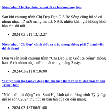
Nhóm nhạc Chị Đẹp chưa ra mắt đã có fandom hùng hậu
Sau khi chương trình Chị Đẹp Đạp Gió Rẽ Sóng công bố sẽ có
nhóm nhạc nữ mới mang tên LUNAS, nhiều khán giả không khỏi
bàn tán sôi nổi.
2024-03-21T13:12:27
Nhóm nhạc “Chị Đẹp” chính thức ra mắt, nhưng không phải 7 thành viên
thành đoàn?
Đơn vị sản xuất chương trình "Chị Đẹp Đạp Gió Rẽ Sóng" thông
báo sẽ có nhóm nhạc nữ ra mắt trong tháng 3 này.
2024-03-21T07:36:00
“Tỷ tỷ” Suni Hạ Linh có động thái thể hiện tham vọng tại đất nước tỷ dân
Trung Quốc
"Nhất cử nhất động" của Suni Hạ Linh tại chương trình Tỷ tỷ đạp
gió rẽ sóng 2024 thu hút sự bàn tán của cư dân mạng.
2024-03-18T06:51:00