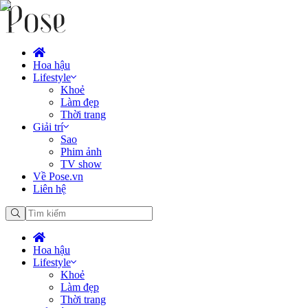
Hoa hậu
Lifestyle
Khoẻ
Làm đẹp
Thời trang
Giải trí
Sao
Phim ảnh
TV show
Về Pose.vn
Liên hệ
Hoa hậu
Lifestyle
Khoẻ
Làm đẹp
Thời trang