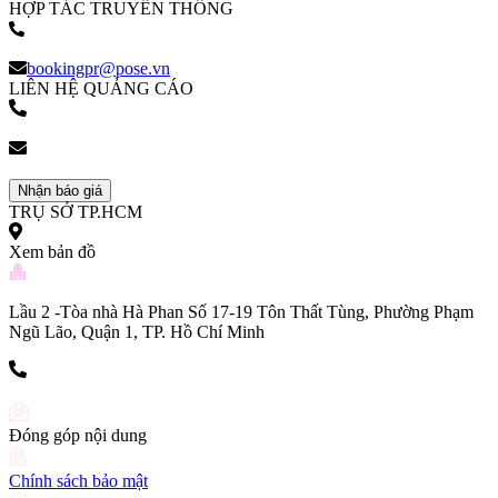
HỢP TÁC TRUYỀN THÔNG
(+84) 903 216 926
bookingpr@pose.vn
LIÊN HỆ QUẢNG CÁO
(+84) 903 216 926
bookingpr@pose.vn
Nhận báo giá
TRỤ SỞ TP.HCM
Xem bản đồ
Lầu 2 -Tòa nhà Hà Phan Số 17-19 Tôn Thất Tùng, Phường Phạm
Ngũ Lão, Quận 1, TP. Hồ Chí Minh
(+84) 903 216 926
Đóng góp nội dung
Chính sách bảo mật