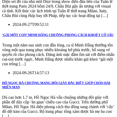
Diện set đồ của nhà mốt Dior trong show diễn đầu tiên của Tuần lễ
thời trang Paris 2024 hôm 24/9, Châu Bùi gây ấn tượng với visual
cá tính. Kết thúc các lịch trình tại Tuần lễ thời trang Milan, Italy,
Châu Bùi cùng êkíp bay tới Pháp, tiếp tục các hoạt động tại […]
2024-09-27T09:52:11
‘GÁI MỘT CON’ MINH HẰNG CHUỘNG PHONG CÁCH KHOÉT CỔ SÂU
Trong một năm sau sinh con đầu lòng, ca sĩ Minh Hằng thường tôn
vòng một qua trang phục nhiều khoảng hở phía trước, bổ sung vẻ
quyến rũ cho phong cách. Đăng ảnh mặc đầm ôm sát với điểm nhấn
cut-out trước ngực, Minh Hằng được nhiều khán giả khen “gái một
con trông […]
2024-09-26T14:57:13
HỒ NGỌC HÀ CHUÔNG MANG ĐÔI GIÀY ĐẶC BIỆT GIÚP CHÂN DÀI
MIÊN MAN
Dù cao hơn 1,7 m, Hồ Ngọc Hà vẫn chuộng những đôi giày với
phần đế dày cộp ‘ăn gian’ chiều cao của Gucci. Trên đường phố
Milan, Hồ Ngọc Hà diện phong cách thu đông sang chảnh với ‘cây’
đồ dệt kim của Gucci. Bộ trang phục tông xám được bà mẹ ba con
[…]