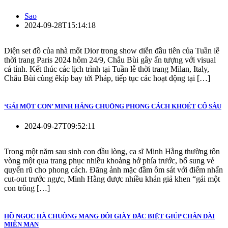
Sao
2024-09-28T15:14:18
Diện set đồ của nhà mốt Dior trong show diễn đầu tiên của Tuần lễ
thời trang Paris 2024 hôm 24/9, Châu Bùi gây ấn tượng với visual
cá tính. Kết thúc các lịch trình tại Tuần lễ thời trang Milan, Italy,
Châu Bùi cùng êkíp bay tới Pháp, tiếp tục các hoạt động tại […]
‘GÁI MỘT CON’ MINH HẰNG CHUỘNG PHONG CÁCH KHOÉT CỔ SÂU
2024-09-27T09:52:11
Trong một năm sau sinh con đầu lòng, ca sĩ Minh Hằng thường tôn
vòng một qua trang phục nhiều khoảng hở phía trước, bổ sung vẻ
quyến rũ cho phong cách. Đăng ảnh mặc đầm ôm sát với điểm nhấn
cut-out trước ngực, Minh Hằng được nhiều khán giả khen “gái một
con trông […]
HỒ NGỌC HÀ CHUÔNG MANG ĐÔI GIÀY ĐẶC BIỆT GIÚP CHÂN DÀI
MIÊN MAN