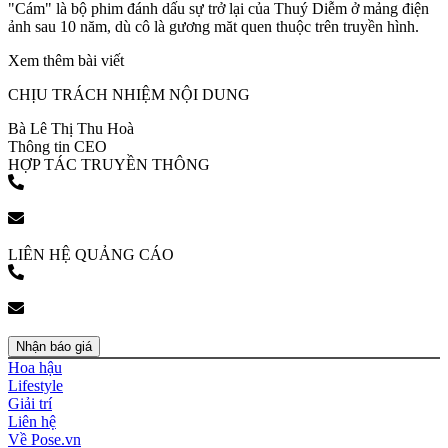
"Cám" là bộ phim đánh dấu sự trở lại của Thuý Diễm ở mảng điện
ảnh sau 10 năm, dù cô là gương măt quen thuộc trên truyền hình.
Xem thêm bài viết
CHỊU TRÁCH NHIỆM NỘI DUNG
Bà Lê Thị Thu Hoà
Thông tin CEO
HỢP TÁC TRUYỀN THÔNG
(+84) 903 216 926
bookingpr@pose.vn
LIÊN HỆ QUẢNG CÁO
(+84) 903 216 926
bookingpr@pose.vn
Nhận báo giá
Hoa hậu
Lifestyle
Giải trí
Liên hệ
Về Pose.vn