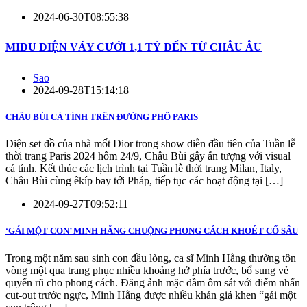
2024-06-30T08:55:38
MIDU DIỆN VÁY CƯỚI 1,1 TỶ ĐẾN TỪ CHÂU ÂU
Sao
2024-09-28T15:14:18
CHÂU BÙI CÁ TÍNH TRÊN ĐƯỜNG PHỐ PARIS
Diện set đồ của nhà mốt Dior trong show diễn đầu tiên của Tuần lễ
thời trang Paris 2024 hôm 24/9, Châu Bùi gây ấn tượng với visual
cá tính. Kết thúc các lịch trình tại Tuần lễ thời trang Milan, Italy,
Châu Bùi cùng êkíp bay tới Pháp, tiếp tục các hoạt động tại […]
2024-09-27T09:52:11
‘GÁI MỘT CON’ MINH HẰNG CHUỘNG PHONG CÁCH KHOÉT CỔ SÂU
Trong một năm sau sinh con đầu lòng, ca sĩ Minh Hằng thường tôn
vòng một qua trang phục nhiều khoảng hở phía trước, bổ sung vẻ
quyến rũ cho phong cách. Đăng ảnh mặc đầm ôm sát với điểm nhấn
cut-out trước ngực, Minh Hằng được nhiều khán giả khen “gái một