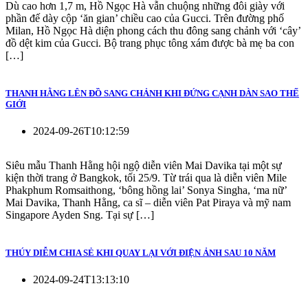
Dù cao hơn 1,7 m, Hồ Ngọc Hà vẫn chuộng những đôi giày với
phần đế dày cộp ‘ăn gian’ chiều cao của Gucci. Trên đường phố
Milan, Hồ Ngọc Hà diện phong cách thu đông sang chảnh với ‘cây’
đồ dệt kim của Gucci. Bộ trang phục tông xám được bà mẹ ba con
[…]
THANH HẰNG LÊN ĐỒ SANG CHẢNH KHI ĐỨNG CẠNH DÀN SAO THẾ
GIỚI
2024-09-26T10:12:59
Siêu mẫu Thanh Hằng hội ngộ diễn viên Mai Davika tại một sự
kiện thời trang ở Bangkok, tối 25/9. Từ trái qua là diễn viên Mile
Phakphum Romsaithong, ‘bông hồng lai’ Sonya Singha, ‘ma nữ’
Mai Davika, Thanh Hằng, ca sĩ – diễn viên Pat Piraya và mỹ nam
Singapore Ayden Sng. Tại sự […]
THÚY DIỄM CHIA SẺ KHI QUAY LẠI VỚI ĐIỆN ẢNH SAU 10 NĂM
2024-09-24T13:13:10