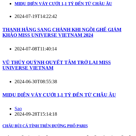
MIDU DIỆN VÁY CƯỚI 1,1 TỶ ĐẾN TỪ CHÂU ÂU
2024-07-19T14:22:42
THANH HẰNG SANG CHẢNH KHI NGỒI GHẾ GIÁM
KHẢO MISS UNIVERSE VIETNAM 2024
2024-07-08T11:40:14
VŨ THÚY QUỲNH QUYẾT TÂM TRỞ LẠI MISS
UNIVERSE VIETNAM
2024-06-30T08:55:38
MIDU DIỆN VÁY CƯỚI 1,1 TỶ ĐẾN TỪ CHÂU ÂU
Sao
2024-09-28T15:14:18
CHÂU BÙI CÁ TÍNH TRÊN ĐƯỜNG PHỐ PARIS