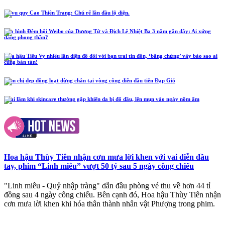
Lễ vu quy Cao Thiên Trang: Chú rể lần đầu lộ diện.
Tạo hình Đêm hội Weibo của Dương Tử và Địch Lệ Nhiệt Ba 3 năm gần đây: Ai xứng
đáng phong thần?
Hoa hậu Tiểu Vy nhiều lần diện đồ đôi với bạn trai tin đồn, ‘bằng chứng’ vậy bảo sao ai
cũng bàn tán!
Năm chị đẹp đồng loạt dừng chân tại vòng công diễn đầu tiên Đạp Gió
4 sai lầm khi skincare thường gặp khiến da bị đổ dầu, lên mụn vào ngày nồm ẩm
Hoa hậu Thùy Tiên nhận cơn mưa lời khen với vai diễn đầu
tay, phim “Linh miêu” vượt 50 tỷ sau 5 ngày công chiếu
"Linh miêu - Quỷ nhập tràng" dẫn đầu phòng vé thu về hơn 44 tỉ
đồng sau 4 ngày công chiếu. Bên cạnh đó, Hoa hậu Thùy Tiên nhận
cơn mưa lời khen khi hóa thân thành nhân vật Phượng trong phim.