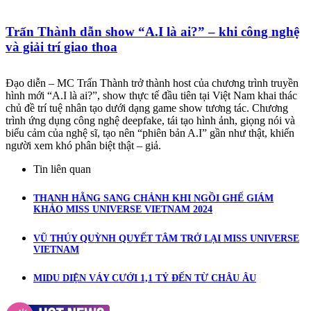
Trấn Thành dẫn show “A.I là ai?” – khi công nghệ
và giải trí giao thoa
Đạo diễn – MC Trấn Thành trở thành host của chương trình truyền
hình mới “A.I là ai?”, show thực tế đầu tiên tại Việt Nam khai thác
chủ đề trí tuệ nhân tạo dưới dạng game show tương tác. Chương
trình ứng dụng công nghệ deepfake, tái tạo hình ảnh, giọng nói và
biểu cảm của nghệ sĩ, tạo nên “phiên bản A.I” gần như thật, khiến
người xem khó phân biệt thật – giả.
Tin liên quan
THANH HẰNG SANG CHẢNH KHI NGỒI GHẾ GIÁM
KHẢO MISS UNIVERSE VIETNAM 2024
VŨ THÚY QUỲNH QUYẾT TÂM TRỞ LẠI MISS UNIVERSE
VIETNAM
MIDU DIỆN VÁY CƯỚI 1,1 TỶ ĐẾN TỪ CHÂU ÂU