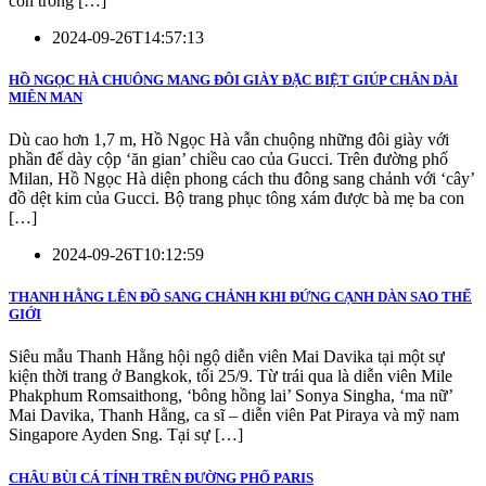
con trông […]
2024-09-26T14:57:13
HỒ NGỌC HÀ CHUÔNG MANG ĐÔI GIÀY ĐẶC BIỆT GIÚP CHÂN DÀI
MIÊN MAN
Dù cao hơn 1,7 m, Hồ Ngọc Hà vẫn chuộng những đôi giày với
phần đế dày cộp ‘ăn gian’ chiều cao của Gucci. Trên đường phố
Milan, Hồ Ngọc Hà diện phong cách thu đông sang chảnh với ‘cây’
đồ dệt kim của Gucci. Bộ trang phục tông xám được bà mẹ ba con
[…]
2024-09-26T10:12:59
THANH HẰNG LÊN ĐỒ SANG CHẢNH KHI ĐỨNG CẠNH DÀN SAO THẾ
GIỚI
Siêu mẫu Thanh Hằng hội ngộ diễn viên Mai Davika tại một sự
kiện thời trang ở Bangkok, tối 25/9. Từ trái qua là diễn viên Mile
Phakphum Romsaithong, ‘bông hồng lai’ Sonya Singha, ‘ma nữ’
Mai Davika, Thanh Hằng, ca sĩ – diễn viên Pat Piraya và mỹ nam
Singapore Ayden Sng. Tại sự […]
CHÂU BÙI CÁ TÍNH TRÊN ĐƯỜNG PHỐ PARIS