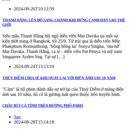
2024-09-26T10:12:59
THANH HẰNG LÊN ĐỒ SANG CHẢNH KHI ĐỨNG CẠNH DÀN SAO THẾ
GIỚI
Siêu mẫu Thanh Hằng hội ngộ diễn viên Mai Davika tại một sự
kiện thời trang ở Bangkok, tối 25/9. Từ trái qua là diễn viên Mile
Phakphum Romsaithong, ‘bông hồng lai’ Sonya Singha, ‘ma nữ’
Mai Davika, Thanh Hằng, ca sĩ – diễn viên Pat Piraya và mỹ nam
Singapore Ayden Sng. Tại sự […]
2024-09-24T13:13:10
THÚY DIỄM CHIA SẺ KHI QUAY LẠI VỚI ĐIỆN ẢNH SAU 10 NĂM
"Cám" là bộ phim đánh dấu sự trở lại của Thuý Diễm ở mảng điện
ảnh sau 10 năm, dù cô là gương măt quen thuộc trên truyền hình.
CHÂU BÙI CÁ TÍNH TRÊN ĐƯỜNG PHỐ PARIS
Sao
2024-09-28T15:14:18