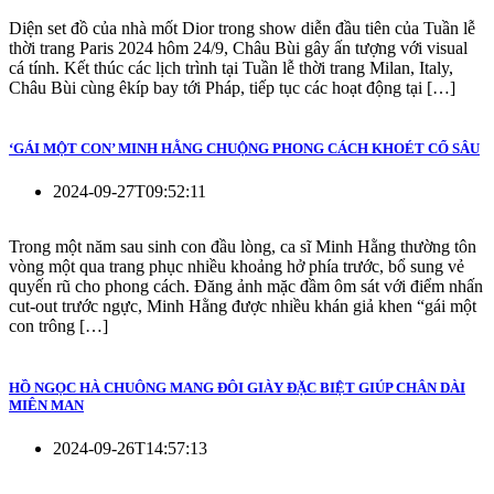
Diện set đồ của nhà mốt Dior trong show diễn đầu tiên của Tuần lễ
thời trang Paris 2024 hôm 24/9, Châu Bùi gây ấn tượng với visual
cá tính. Kết thúc các lịch trình tại Tuần lễ thời trang Milan, Italy,
Châu Bùi cùng êkíp bay tới Pháp, tiếp tục các hoạt động tại […]
‘GÁI MỘT CON’ MINH HẰNG CHUỘNG PHONG CÁCH KHOÉT CỔ SÂU
2024-09-27T09:52:11
Trong một năm sau sinh con đầu lòng, ca sĩ Minh Hằng thường tôn
vòng một qua trang phục nhiều khoảng hở phía trước, bổ sung vẻ
quyến rũ cho phong cách. Đăng ảnh mặc đầm ôm sát với điểm nhấn
cut-out trước ngực, Minh Hằng được nhiều khán giả khen “gái một
con trông […]
HỒ NGỌC HÀ CHUÔNG MANG ĐÔI GIÀY ĐẶC BIỆT GIÚP CHÂN DÀI
MIÊN MAN
2024-09-26T14:57:13