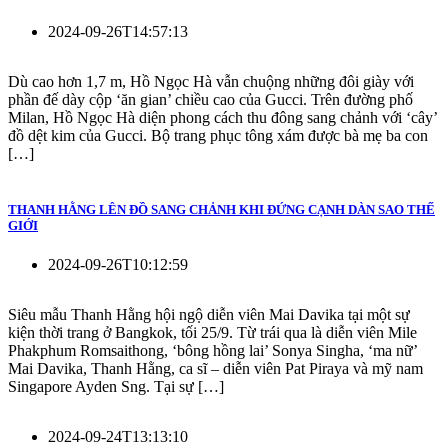
2024-09-26T14:57:13
Dù cao hơn 1,7 m, Hồ Ngọc Hà vẫn chuộng những đôi giày với
phần đế dày cộp ‘ăn gian’ chiều cao của Gucci. Trên đường phố
Milan, Hồ Ngọc Hà diện phong cách thu đông sang chảnh với ‘cây’
đồ dệt kim của Gucci. Bộ trang phục tông xám được bà mẹ ba con
[…]
THANH HẰNG LÊN ĐỒ SANG CHẢNH KHI ĐỨNG CẠNH DÀN SAO THẾ
GIỚI
2024-09-26T10:12:59
Siêu mẫu Thanh Hằng hội ngộ diễn viên Mai Davika tại một sự
kiện thời trang ở Bangkok, tối 25/9. Từ trái qua là diễn viên Mile
Phakphum Romsaithong, ‘bông hồng lai’ Sonya Singha, ‘ma nữ’
Mai Davika, Thanh Hằng, ca sĩ – diễn viên Pat Piraya và mỹ nam
Singapore Ayden Sng. Tại sự […]
2024-09-24T13:13:10