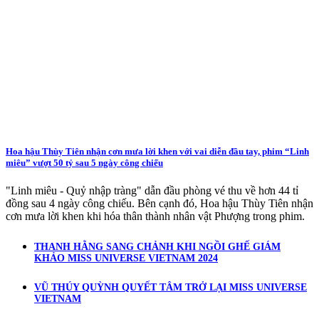
Hoa hậu Thùy Tiên nhận cơn mưa lời khen với vai diễn đầu tay, phim “Linh
miêu” vượt 50 tỷ sau 5 ngày công chiếu
"Linh miêu - Quỷ nhập tràng" dẫn đầu phòng vé thu về hơn 44 tỉ
đồng sau 4 ngày công chiếu. Bên cạnh đó, Hoa hậu Thùy Tiên nhận
cơn mưa lời khen khi hóa thân thành nhân vật Phượng trong phim.
THANH HẰNG SANG CHẢNH KHI NGỒI GHẾ GIÁM
KHẢO MISS UNIVERSE VIETNAM 2024
VŨ THÚY QUỲNH QUYẾT TÂM TRỞ LẠI MISS UNIVERSE
VIETNAM