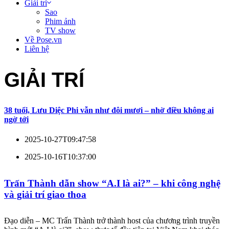
Giải trí
Sao
Phim ảnh
TV show
Về Pose.vn
Liên hệ
GIẢI TRÍ
38 tuổi, Lưu Diệc Phi vẫn như đôi mươi – nhờ điều không ai
ngờ tới
2025-10-27T09:47:58
2025-10-16T10:37:00
Trấn Thành dẫn show “A.I là ai?” – khi công nghệ
và giải trí giao thoa
Đạo diễn – MC Trấn Thành trở thành host của chương trình truyền