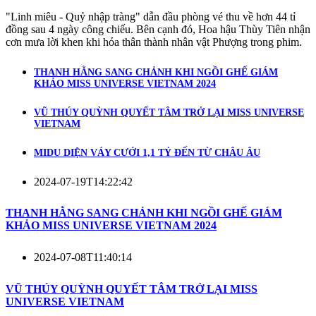
"Linh miêu - Quỷ nhập tràng" dẫn đầu phòng vé thu về hơn 44 tỉ
đồng sau 4 ngày công chiếu. Bên cạnh đó, Hoa hậu Thùy Tiên nhận
cơn mưa lời khen khi hóa thân thành nhân vật Phượng trong phim.
THANH HẰNG SANG CHẢNH KHI NGỒI GHẾ GIÁM
KHẢO MISS UNIVERSE VIETNAM 2024
VŨ THÚY QUỲNH QUYẾT TÂM TRỞ LẠI MISS UNIVERSE
VIETNAM
MIDU DIỆN VÁY CƯỚI 1,1 TỶ ĐẾN TỪ CHÂU ÂU
2024-07-19T14:22:42
THANH HẰNG SANG CHẢNH KHI NGỒI GHẾ GIÁM
KHẢO MISS UNIVERSE VIETNAM 2024
2024-07-08T11:40:14
VŨ THÚY QUỲNH QUYẾT TÂM TRỞ LẠI MISS
UNIVERSE VIETNAM