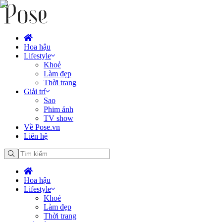
Hoa hậu
Lifestyle
Khoẻ
Làm đẹp
Thời trang
Giải trí
Sao
Phim ảnh
TV show
Về Pose.vn
Liên hệ
Hoa hậu
Lifestyle
Khoẻ
Làm đẹp
Thời trang