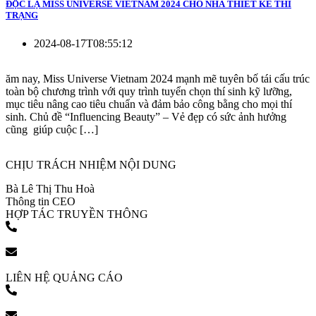
ĐỘC LẠ MISS UNIVERSE VIETNAM 2024 CHO NHÀ THIẾT KẾ THI
TRẠNG
2024-08-17T08:55:12
ăm nay, Miss Universe Vietnam 2024 mạnh mẽ tuyên bố tái cấu trúc
toàn bộ chương trình với quy trình tuyển chọn thí sinh kỹ lưỡng,
mục tiêu nâng cao tiêu chuẩn và đảm bảo công bằng cho mọi thí
sinh. Chủ đề “Influencing Beauty” – Vẻ đẹp có sức ảnh hưởng
cũng giúp cuộc […]
CHỊU TRÁCH NHIỆM NỘI DUNG
Bà Lê Thị Thu Hoà
Thông tin CEO
HỢP TÁC TRUYỀN THÔNG
(+84) 903 216 926
bookingpr@pose.vn
LIÊN HỆ QUẢNG CÁO
(+84) 903 216 926