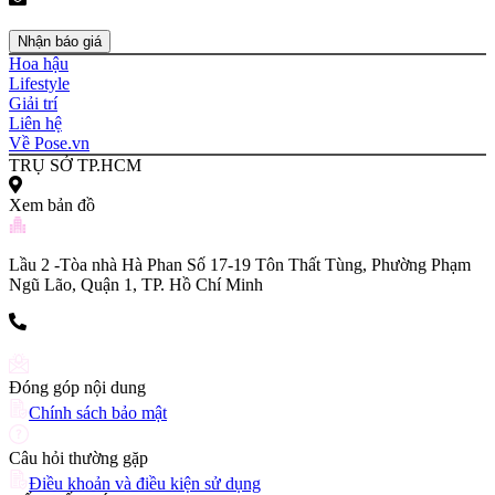
bookingpr@pose.vn
Nhận báo giá
Hoa hậu
Lifestyle
Giải trí
Liên hệ
Về Pose.vn
TRỤ SỞ TP.HCM
Xem bản đồ
Lầu 2 -Tòa nhà Hà Phan Số 17-19 Tôn Thất Tùng, Phường Phạm
Ngũ Lão, Quận 1, TP. Hồ Chí Minh
(+84) 903 216 926
Đóng góp nội dung
Chính sách bảo mật
Câu hỏi thường gặp
Điều khoản và điều kiện sử dụng