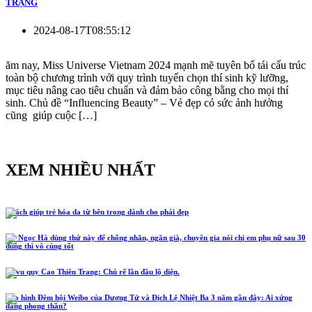
TRẠNG
2024-08-17T08:55:12
ăm nay, Miss Universe Vietnam 2024 mạnh mẽ tuyên bố tái cấu trúc
toàn bộ chương trình với quy trình tuyển chọn thí sinh kỹ lưỡng,
mục tiêu nâng cao tiêu chuẩn và đảm bảo công bằng cho mọi thí
sinh. Chủ đề “Influencing Beauty” – Vẻ đẹp có sức ảnh hưởng
cũng giúp cuộc […]
XEM NHIỀU NHẤT
5 cách giúp trẻ hóa da từ bên trong dành cho phái đẹp
Hồ Ngọc Hà dùng thứ này để chống nhăn, ngăn già, chuyên gia nói chị em phụ nữ sau 30
dùng thì vô cùng tốt
Lễ vu quy Cao Thiên Trang: Chú rể lần đầu lộ diện.
Tạo hình Đêm hội Weibo của Dương Tử và Địch Lệ Nhiệt Ba 3 năm gần đây: Ai xứng
đáng phong thần?