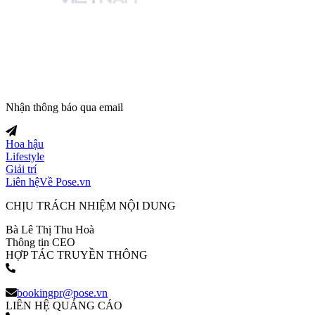
Trang tin tức giải trí thuộc
Nhận thông báo qua email
Hoa hậu
Lifestyle
Giải trí
Liên hệ
Về Pose.vn
CHỊU TRÁCH NHIỆM NỘI DUNG
Bà Lê Thị Thu Hoà
Thông tin CEO
HỢP TÁC TRUYỀN THÔNG
(+84) 903 216 926
bookingpr@pose.vn
LIÊN HỆ QUẢNG CÁO