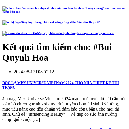
Hoa hậu Tiểu Vy nhiều lần diện đồ đôi với bạn trai tin đồn, ‘bằng chứng’ vậy bảo sao ai
cũng bàn tán!
Năm chị đẹp đồng loạt dừng chân tại vòng công diễn đầu tiên Đạp Gió
4 sai lầm khi skincare thường gặp khiến da bị đổ dầu, lên mụn vào ngày nồm ẩm
Kết quả tìm kiếm cho: #
Bui
Quynh Hoa
2024-08-17T08:55:12
ĐỘC LẠ MISS UNIVERSE VIETNAM 2024 CHO NHÀ THIẾT KẾ THI
TRẠNG
ăm nay, Miss Universe Vietnam 2024 mạnh mẽ tuyên bố tái cấu trúc
toàn bộ chương trình với quy trình tuyển chọn thí sinh kỹ lưỡng,
mục tiêu nâng cao tiêu chuẩn và đảm bảo công bằng cho mọi thí
sinh. Chủ đề “Influencing Beauty” – Vẻ đẹp có sức ảnh hưởng
cũng giúp cuộc […]