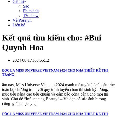
Giải trí
Sao
Phim ảnh
TV show
Về Pose.vn
Liên hệ
Kết quả tìm kiếm cho: #
Bui
Quynh Hoa
2024-08-17T08:55:12
ĐỘC LẠ MISS UNIVERSE VIETNAM 2024 CHO NHÀ THIẾT KẾ THI
TRẠNG
ăm nay, Miss Universe Vietnam 2024 mạnh mẽ tuyên bố tái cấu trúc
toàn bộ chương trình với quy trình tuyển chọn thí sinh kỹ lưỡng,
mục tiêu nâng cao tiêu chuẩn và đảm bảo công bằng cho mọi thí
sinh. Chủ đề “Influencing Beauty” – Vẻ đẹp có sức ảnh hưởng
cũng giúp cuộc […]
ĐỘC LẠ MISS UNIVERSE VIETNAM 2024 CHO NHÀ THIẾT KẾ THI