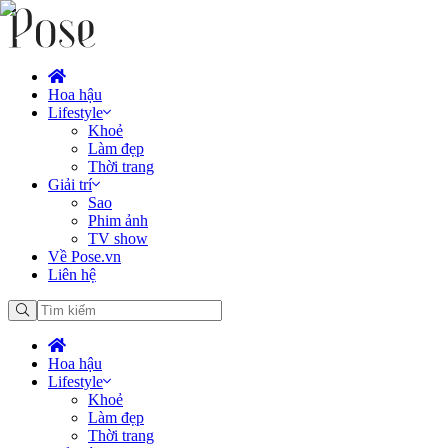
Hoa hậu
Lifestyle
Khoẻ
Làm đẹp
Thời trang
Giải trí
Sao
Phim ảnh
TV show
Về Pose.vn
Liên hệ
Hoa hậu
Lifestyle
Khoẻ
Làm đẹp
Thời trang