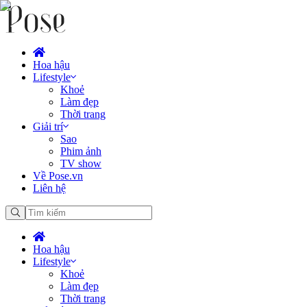
Hoa hậu
Lifestyle
Khoẻ
Làm đẹp
Thời trang
Giải trí
Sao
Phim ảnh
TV show
Về Pose.vn
Liên hệ
Hoa hậu
Lifestyle
Khoẻ
Làm đẹp
Thời trang