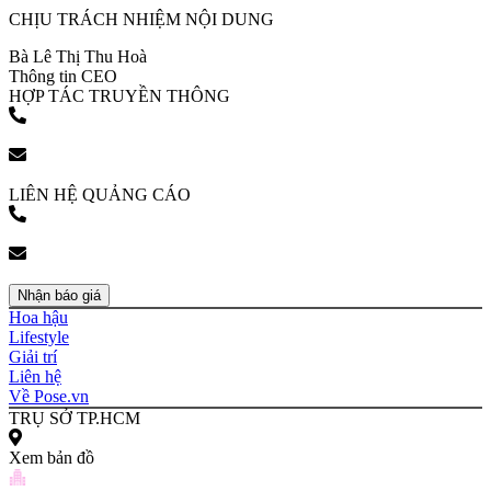
CHỊU TRÁCH NHIỆM NỘI DUNG
Bà Lê Thị Thu Hoà
Thông tin CEO
HỢP TÁC TRUYỀN THÔNG
(+84) 903 216 926
bookingpr@pose.vn
LIÊN HỆ QUẢNG CÁO
(+84) 903 216 926
bookingpr@pose.vn
Nhận báo giá
Hoa hậu
Lifestyle
Giải trí
Liên hệ
Về Pose.vn
TRỤ SỞ TP.HCM
Xem bản đồ