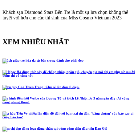
Khách sạn Diamond Stars Bến Tre là một sự lựa chọn không thể
tuyệt vời hơn cho các thí sinh của Miss Cosmo Vietnam 2023
XEM NHIỀU NHẤT
5 cách giúp trẻ hóa da từ bên trong dành cho phái đẹp
Hồ Ngọc Hà dùng thứ này để chống nhăn, ngăn già, chuyên gia nói chị em phụ nữ sau 30
dùng thì vô cùng tốt
Lễ vu quy Cao Thiên Trang: Chú rể lần đầu lộ diện.
Tạo hình Đêm hội Weibo của Dương Tử và Địch Lệ Nhiệt Ba 3 năm gần đây: Ai xứng
đáng phong thần?
Hoa hậu Tiểu Vy nhiều lần diện đồ đôi với bạn trai tin đồn, ‘bằng chứng’ vậy bảo sao ai
cũng bàn tán!
Năm chị đẹp đồng loạt dừng chân tại vòng công diễn đầu tiên Đạp Gió