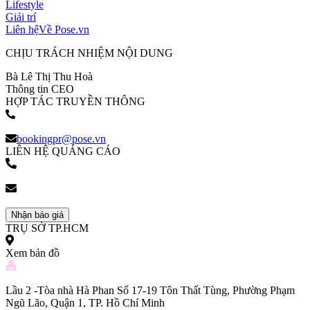
Lifestyle
Giải trí
Liên hệ
Về Pose.vn
CHỊU TRÁCH NHIỆM NỘI DUNG
Bà Lê Thị Thu Hoà
Thông tin CEO
HỢP TÁC TRUYỀN THÔNG
(+84) 903 216 926
bookingpr@pose.vn
LIÊN HỆ QUẢNG CÁO
(+84) 903 216 926
bookingpr@pose.vn
Nhận báo giá
TRỤ SỞ TP.HCM
Xem bản đồ
Lầu 2 -Tòa nhà Hà Phan Số 17-19 Tôn Thất Tùng, Phường Phạm
Ngũ Lão, Quận 1, TP. Hồ Chí Minh