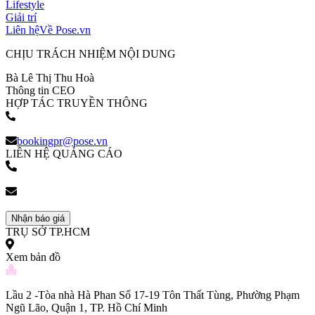
Lifestyle
Giải trí
Liên hệ
Về Pose.vn
CHỊU TRÁCH NHIỆM NỘI DUNG
Bà Lê Thị Thu Hoà
Thông tin CEO
HỢP TÁC TRUYỀN THÔNG
(+84) 903 216 926
bookingpr@pose.vn
LIÊN HỆ QUẢNG CÁO
(+84) 903 216 926
bookingpr@pose.vn
Nhận báo giá
TRỤ SỞ TP.HCM
Xem bản đồ
Lầu 2 -Tòa nhà Hà Phan Số 17-19 Tôn Thất Tùng, Phường Phạm
Ngũ Lão, Quận 1, TP. Hồ Chí Minh