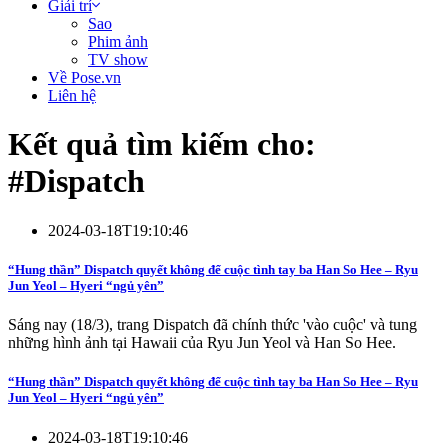
Giải trí
Sao
Phim ảnh
TV show
Về Pose.vn
Liên hệ
Kết quả tìm kiếm cho:
#
Dispatch
2024-03-18T19:10:46
“Hung thần” Dispatch quyết không để cuộc tình tay ba Han So Hee – Ryu
Jun Yeol – Hyeri “ngủ yên”
Sáng nay (18/3), trang Dispatch đã chính thức 'vào cuộc' và tung
những hình ảnh tại Hawaii của Ryu Jun Yeol và Han So Hee.
“Hung thần” Dispatch quyết không để cuộc tình tay ba Han So Hee – Ryu
Jun Yeol – Hyeri “ngủ yên”
2024-03-18T19:10:46