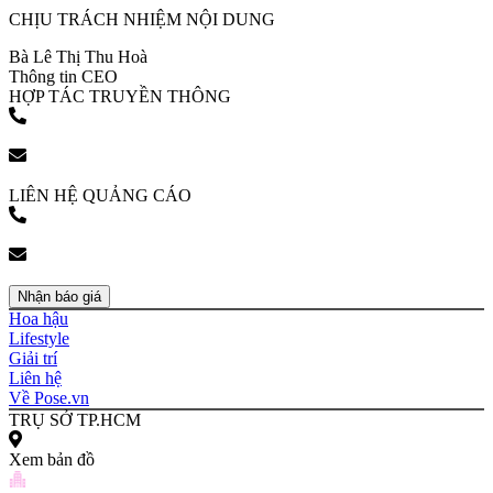
CHỊU TRÁCH NHIỆM NỘI DUNG
Bà Lê Thị Thu Hoà
Thông tin CEO
HỢP TÁC TRUYỀN THÔNG
(+84) 903 216 926
bookingpr@pose.vn
LIÊN HỆ QUẢNG CÁO
(+84) 903 216 926
bookingpr@pose.vn
Nhận báo giá
Hoa hậu
Lifestyle
Giải trí
Liên hệ
Về Pose.vn
TRỤ SỞ TP.HCM
Xem bản đồ