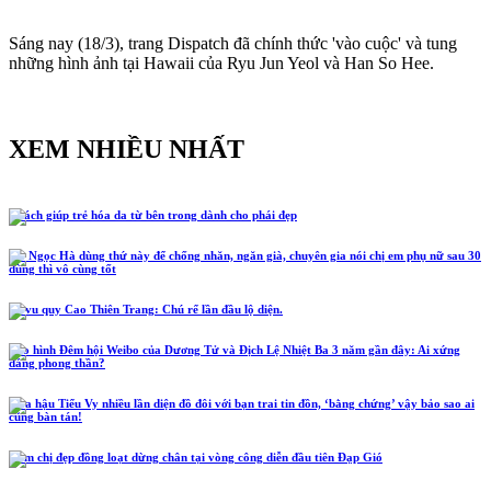
Sáng nay (18/3), trang Dispatch đã chính thức 'vào cuộc' và tung
những hình ảnh tại Hawaii của Ryu Jun Yeol và Han So Hee.
XEM NHIỀU NHẤT
5 cách giúp trẻ hóa da từ bên trong dành cho phái đẹp
Hồ Ngọc Hà dùng thứ này để chống nhăn, ngăn già, chuyên gia nói chị em phụ nữ sau 30
dùng thì vô cùng tốt
Lễ vu quy Cao Thiên Trang: Chú rể lần đầu lộ diện.
Tạo hình Đêm hội Weibo của Dương Tử và Địch Lệ Nhiệt Ba 3 năm gần đây: Ai xứng
đáng phong thần?
Hoa hậu Tiểu Vy nhiều lần diện đồ đôi với bạn trai tin đồn, ‘bằng chứng’ vậy bảo sao ai
cũng bàn tán!
Năm chị đẹp đồng loạt dừng chân tại vòng công diễn đầu tiên Đạp Gió