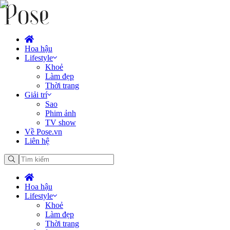
Hoa hậu
Lifestyle
Khoẻ
Làm đẹp
Thời trang
Giải trí
Sao
Phim ảnh
TV show
Về Pose.vn
Liên hệ
Hoa hậu
Lifestyle
Khoẻ
Làm đẹp
Thời trang