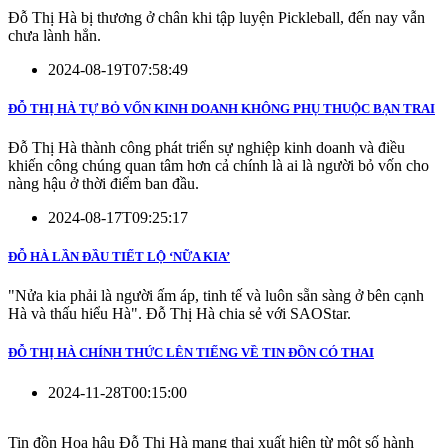
Đỗ Thị Hà bị thương ở chân khi tập luyện Pickleball, đến nay vẫn
chưa lành hẳn.
2024-08-19T07:58:49
ĐỖ THỊ HÀ TỰ BỎ VỐN KINH DOANH KHÔNG PHỤ THUỘC BẠN TRAI
Đỗ Thị Hà thành công phát triển sự nghiệp kinh doanh và điều
khiến công chúng quan tâm hơn cả chính là ai là người bỏ vốn cho
nàng hậu ở thời điểm ban đầu.
2024-08-17T09:25:17
ĐỖ HÀ LẦN ĐẦU TIẾT LỘ ‘NỮA KIA’
"Nửa kia phải là người ấm áp, tinh tế và luôn sẵn sàng ở bên cạnh
Hà và thấu hiểu Hà". Đỗ Thị Hà chia sẻ với SAOStar.
ĐỖ THỊ HÀ CHÍNH THỨC LÊN TIẾNG VỀ TIN ĐỒN CÓ THAI
2024-11-28T00:15:00
Tin đồn Hoa hậu Đỗ Thị Hà mang thai xuất hiện từ một số hành