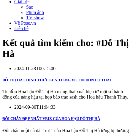
Giải trí
Sao
Phim ảnh
TV show
Về Pose.vn
Liên hệ
Kết quả tìm kiếm cho: #
Đỗ Thị
Hà
2024-11-28T00:15:00
ĐỖ THỊ HÀ CHÍNH THỨC LÊN TIẾNG VỀ TIN ĐỒN CÓ THAI
Tin đồn Hoa hậu Đỗ Thị Hà mang thai xuất hiện từ một số hành
động của nàng hậu tại họp báo trao sash cho Hoa hậu Thanh Thủy.
2024-09-30T11:04:33
ĐÔI CHÂN ĐẸP NHẤT VBIZ CỦA HOA HẬU ĐỖ THỊ HÀ
Đôi chân nuột nà dài 1m11 của Hoa hậu Đỗ Thị Hà từng bị thương