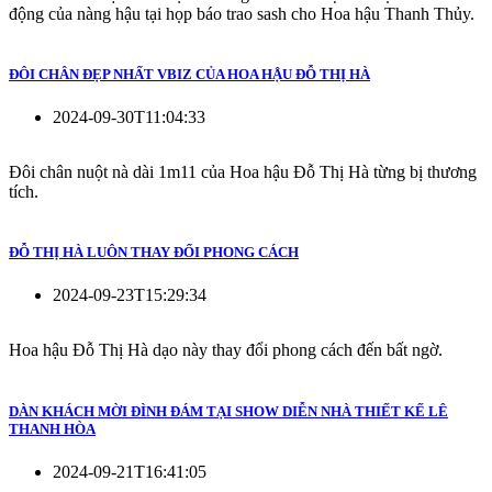
động của nàng hậu tại họp báo trao sash cho Hoa hậu Thanh Thủy.
ĐÔI CHÂN ĐẸP NHẤT VBIZ CỦA HOA HẬU ĐỖ THỊ HÀ
2024-09-30T11:04:33
Đôi chân nuột nà dài 1m11 của Hoa hậu Đỗ Thị Hà từng bị thương
tích.
ĐỖ THỊ HÀ LUÔN THAY ĐỔI PHONG CÁCH
2024-09-23T15:29:34
Hoa hậu Đỗ Thị Hà dạo này thay đổi phong cách đến bất ngờ.
DÀN KHÁCH MỜI ĐÌNH ĐÁM TẠI SHOW DIỄN NHÀ THIẾT KẾ LÊ
THANH HÒA
2024-09-21T16:41:05