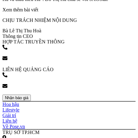
Xem thêm bài viết
CHỊU TRÁCH NHIỆM NỘI DUNG
Bà Lê Thị Thu Hoà
Thông tin CEO
HỢP TÁC TRUYỀN THÔNG
(+84) 903 216 926
bookingpr@pose.vn
LIÊN HỆ QUẢNG CÁO
(+84) 903 216 926
bookingpr@pose.vn
Nhận báo giá
Hoa hậu
Lifestyle
Giải trí
Liên hệ
Về Pose.vn
TRỤ SỞ TP.HCM