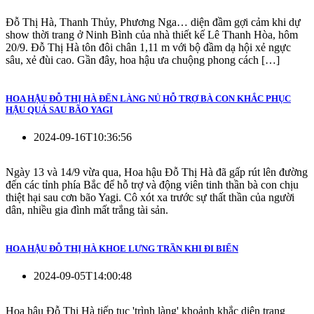
Đỗ Thị Hà, Thanh Thủy, Phương Nga… diện đầm gợi cảm khi dự
show thời trang ở Ninh Bình của nhà thiết kế Lê Thanh Hòa, hôm
20/9. Đỗ Thị Hà tôn đôi chân 1,11 m với bộ đầm dạ hội xẻ ngực
sâu, xẻ đùi cao. Gần đây, hoa hậu ưa chuộng phong cách […]
HOA HẬU ĐỖ THỊ HÀ ĐẾN LÀNG NỦ HỖ TRỢ BÀ CON KHẮC PHỤC
HẬU QUẢ SAU BÃO YAGI
2024-09-16T10:36:56
Ngày 13 và 14/9 vừa qua, Hoa hậu Đỗ Thị Hà đã gấp rút lên đường
đến các tỉnh phía Bắc để hỗ trợ và động viên tinh thần bà con chịu
thiệt hại sau cơn bão Yagi. Cô xót xa trước sự thất thần của người
dân, nhiều gia đình mất trắng tài sản.
HOA HẬU ĐỖ THỊ HÀ KHOE LƯNG TRẦN KHI ĐI BIỂN
2024-09-05T14:00:48
Hoa hậu Đỗ Thị Hà tiếp tục 'trình làng' khoảnh khắc diện trang