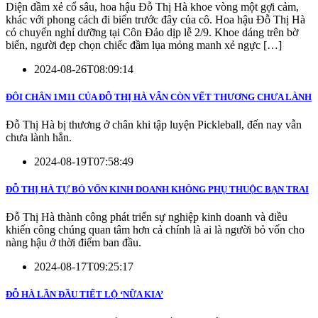
Diện đầm xẻ cổ sâu, hoa hậu Đỗ Thị Hà khoe vòng một gợi cảm,
khác với phong cách đi biển trước đây của cô. Hoa hậu Đỗ Thị Hà
có chuyến nghỉ dưỡng tại Côn Đảo dịp lễ 2/9. Khoe dáng trên bờ
biển, người đẹp chọn chiếc đầm lụa mỏng manh xẻ ngực […]
2024-08-26T08:09:14
ĐÔI CHÂN 1M11 CỦA ĐỖ THỊ HÀ VẪN CÒN VẾT THƯƠNG CHƯA LÀNH
Đỗ Thị Hà bị thương ở chân khi tập luyện Pickleball, đến nay vẫn
chưa lành hẳn.
2024-08-19T07:58:49
ĐỖ THỊ HÀ TỰ BỎ VỐN KINH DOANH KHÔNG PHỤ THUỘC BẠN TRAI
Đỗ Thị Hà thành công phát triển sự nghiệp kinh doanh và điều
khiến công chúng quan tâm hơn cả chính là ai là người bỏ vốn cho
nàng hậu ở thời điểm ban đầu.
2024-08-17T09:25:17
ĐỖ HÀ LẦN ĐẦU TIẾT LỘ ‘NỮA KIA’