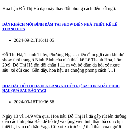
Hoa hậu Đỗ Thị Hà dạo này thay đổi phong cách đến bất ngờ.
DÀN KHÁCH MỜI ĐÌNH ĐÁM TẠI SHOW DIỄN NHÀ THIẾT KẾ LÊ
THANH HÒA
2024-09-21T16:41:05
Đỗ Thị Hà, Thanh Thủy, Phương Nga… diện đầm gợi cảm khi dự
show thời trang ở Ninh Bình của nhà thiết kế Lê Thanh Hòa, hôm
20/9. Đỗ Thị Hà tôn đôi chân 1,11 m với bộ đầm dạ hội xẻ ngực
sâu, xẻ đùi cao. Gần đây, hoa hậu ưa chuộng phong cách […]
HOA HẬU ĐỖ THỊ HÀ ĐẾN LÀNG NỦ HỖ TRỢ BÀ CON KHẮC PHỤC
HẬU QUẢ SAU BÃO YAGI
2024-09-16T10:36:56
Ngày 13 và 14/9 vừa qua, Hoa hậu Đỗ Thị Hà đã gấp rút lên đường
đến các tỉnh phía Bắc để hỗ trợ và động viên tinh thần bà con chịu
thiệt hại sau cơn bão Yagi. Cô xót xa trước sự thất thần của người