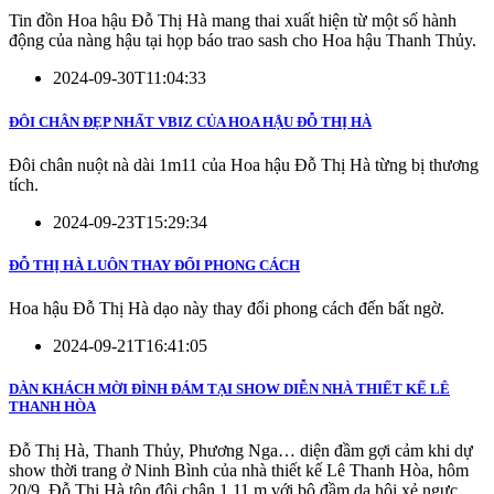
Tin đồn Hoa hậu Đỗ Thị Hà mang thai xuất hiện từ một số hành
động của nàng hậu tại họp báo trao sash cho Hoa hậu Thanh Thủy.
2024-09-30T11:04:33
ĐÔI CHÂN ĐẸP NHẤT VBIZ CỦA HOA HẬU ĐỖ THỊ HÀ
Đôi chân nuột nà dài 1m11 của Hoa hậu Đỗ Thị Hà từng bị thương
tích.
2024-09-23T15:29:34
ĐỖ THỊ HÀ LUÔN THAY ĐỔI PHONG CÁCH
Hoa hậu Đỗ Thị Hà dạo này thay đổi phong cách đến bất ngờ.
2024-09-21T16:41:05
DÀN KHÁCH MỜI ĐÌNH ĐÁM TẠI SHOW DIỄN NHÀ THIẾT KẾ LÊ
THANH HÒA
Đỗ Thị Hà, Thanh Thủy, Phương Nga… diện đầm gợi cảm khi dự
show thời trang ở Ninh Bình của nhà thiết kế Lê Thanh Hòa, hôm
20/9. Đỗ Thị Hà tôn đôi chân 1,11 m với bộ đầm dạ hội xẻ ngực