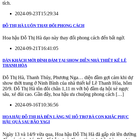
tích.
2024-09-23T15:29:34
ĐỖ THỊ HÀ LUÔN THAY ĐỔI PHONG CÁCH
Hoa hậu Đỗ Thị Hà dạo này thay đổi phong cách đến bất ngờ.
2024-09-21T16:41:05
DÀN KHÁCH MỜI ĐÌNH ĐÁM TẠI SHOW DIỄN NHÀ THIẾT KẾ LÊ
THANH HÒA
Đỗ Thị Hà, Thanh Thủy, Phương Nga… diện đầm gợi cảm khi dự
show thời trang ở Ninh Bình của nhà thiết kế Lê Thanh Hòa, hôm
20/9. Đỗ Thị Hà tôn đôi chân 1,11 m với bộ đầm dạ hội xẻ ngực
sâu, xẻ đùi cao. Gần đây, hoa hậu ưa chuộng phong cách […]
2024-09-16T10:36:56
HOA HẬU ĐỖ THỊ HÀ ĐẾN LÀNG NỦ HỖ TRỢ BÀ CON KHẮC PHỤC
HẬU QUẢ SAU BÃO YAGI
Ngày 13 và 14/9 vừa qua, Hoa hậu Đỗ Thị Hà đã gấp rút lên đường