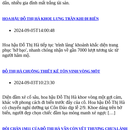
dân, nhiều gia đình mất trắng tài sản.
HOA HẬU ĐỖ THỊ HÀ KHOE LƯNG TRẦN KHI ĐI BIỂN
2024-09-05T14:00:48
Hoa hậu Đỗ Thị Hà tiếp tục 'trình làng' khoảnh khắc diện trang
phục 'hở bạo', nhanh chóng nhận về gần 7000 lượt tương tác từ
người hâm mộ.
ĐỖ THỊ HÀ CHUỘNG THIẾT KẾ TÔN VINH VÒNG MỘT
2024-09-03T10:23:30
Diện đầm xẻ cổ sâu, hoa hậu Đỗ Thị Hà khoe vòng một gợi cảm,
khác với phong cách đi biển trước đây của cô. Hoa hậu Đỗ Thị Hà
có chuyến nghỉ dưỡng tại Côn Đảo dịp lễ 2/9. Khoe dáng trên bờ
biển, người đẹp chọn chiếc đầm lụa mỏng manh xẻ ngực […]
ĐÔI CHÂN 1M11 CỦA ĐỖ THỊ HÀ VẪN CÒN VẾT THƯƠNG CHƯA LÀNH