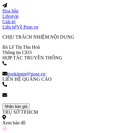
Hoa hậu
Lifestyle
Giải trí
Liên hệ
Về Pose.vn
CHỊU TRÁCH NHIỆM NỘI DUNG
Bà Lê Thị Thu Hoà
Thông tin CEO
HỢP TÁC TRUYỀN THÔNG
(+84) 903 216 926
bookingpr@pose.vn
LIÊN HỆ QUẢNG CÁO
(+84) 903 216 926
bookingpr@pose.vn
Nhận báo giá
TRỤ SỞ TP.HCM
Xem bản đồ