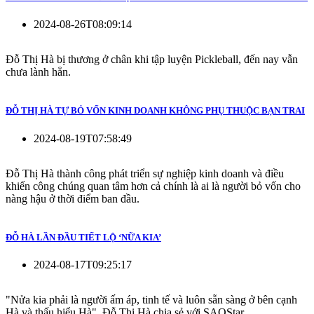
2024-08-26T08:09:14
Đỗ Thị Hà bị thương ở chân khi tập luyện Pickleball, đến nay vẫn
chưa lành hẳn.
ĐỖ THỊ HÀ TỰ BỎ VỐN KINH DOANH KHÔNG PHỤ THUỘC BẠN TRAI
2024-08-19T07:58:49
Đỗ Thị Hà thành công phát triển sự nghiệp kinh doanh và điều
khiến công chúng quan tâm hơn cả chính là ai là người bỏ vốn cho
nàng hậu ở thời điểm ban đầu.
ĐỖ HÀ LẦN ĐẦU TIẾT LỘ ‘NỮA KIA’
2024-08-17T09:25:17
"Nửa kia phải là người ấm áp, tinh tế và luôn sẵn sàng ở bên cạnh
Hà và thấu hiểu Hà". Đỗ Thị Hà chia sẻ với SAOStar.