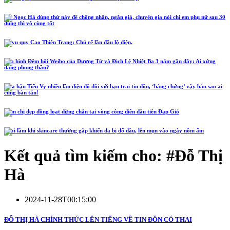
Hồ Ngọc Hà dùng thứ này để chống nhăn, ngăn già, chuyên gia nói chị em phụ nữ sau 30
dùng thì vô cùng tốt
Lễ vu quy Cao Thiên Trang: Chú rể lần đầu lộ diện.
Tạo hình Đêm hội Weibo của Dương Tử và Địch Lệ Nhiệt Ba 3 năm gần đây: Ai xứng
đáng phong thần?
Hoa hậu Tiểu Vy nhiều lần diện đồ đôi với bạn trai tin đồn, ‘bằng chứng’ vậy bảo sao ai
cũng bàn tán!
Năm chị đẹp đồng loạt dừng chân tại vòng công diễn đầu tiên Đạp Gió
4 sai lầm khi skincare thường gặp khiến da bị đổ dầu, lên mụn vào ngày nồm ẩm
Kết quả tìm kiếm cho: #
Đỗ Thị
Hà
2024-11-28T00:15:00
ĐỖ THỊ HÀ CHÍNH THỨC LÊN TIẾNG VỀ TIN ĐỒN CÓ THAI