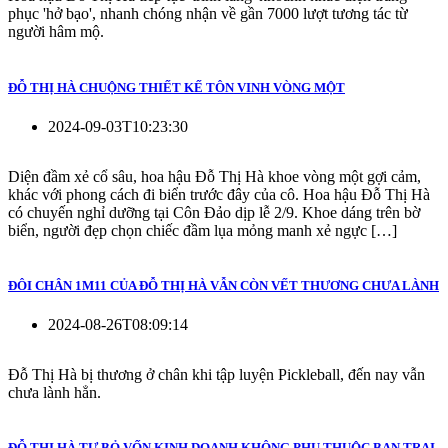
phục 'hở bạo', nhanh chóng nhận về gần 7000 lượt tương tác từ
người hâm mộ.
ĐỖ THỊ HÀ CHUỘNG THIẾT KẾ TÔN VINH VÒNG MỘT
2024-09-03T10:23:30
Diện đầm xẻ cổ sâu, hoa hậu Đỗ Thị Hà khoe vòng một gợi cảm,
khác với phong cách đi biển trước đây của cô. Hoa hậu Đỗ Thị Hà
có chuyến nghỉ dưỡng tại Côn Đảo dịp lễ 2/9. Khoe dáng trên bờ
biển, người đẹp chọn chiếc đầm lụa mỏng manh xẻ ngực […]
ĐÔI CHÂN 1M11 CỦA ĐỖ THỊ HÀ VẪN CÒN VẾT THƯƠNG CHƯA LÀNH
2024-08-26T08:09:14
Đỗ Thị Hà bị thương ở chân khi tập luyện Pickleball, đến nay vẫn
chưa lành hẳn.
ĐỖ THỊ HÀ TỰ BỎ VỐN KINH DOANH KHÔNG PHỤ THUỘC BẠN TRAI