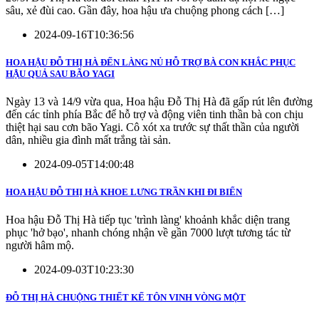
sâu, xẻ đùi cao. Gần đây, hoa hậu ưa chuộng phong cách […]
2024-09-16T10:36:56
HOA HẬU ĐỖ THỊ HÀ ĐẾN LÀNG NỦ HỖ TRỢ BÀ CON KHẮC PHỤC
HẬU QUẢ SAU BÃO YAGI
Ngày 13 và 14/9 vừa qua, Hoa hậu Đỗ Thị Hà đã gấp rút lên đường
đến các tỉnh phía Bắc để hỗ trợ và động viên tinh thần bà con chịu
thiệt hại sau cơn bão Yagi. Cô xót xa trước sự thất thần của người
dân, nhiều gia đình mất trắng tài sản.
2024-09-05T14:00:48
HOA HẬU ĐỖ THỊ HÀ KHOE LƯNG TRẦN KHI ĐI BIỂN
Hoa hậu Đỗ Thị Hà tiếp tục 'trình làng' khoảnh khắc diện trang
phục 'hở bạo', nhanh chóng nhận về gần 7000 lượt tương tác từ
người hâm mộ.
2024-09-03T10:23:30
ĐỖ THỊ HÀ CHUỘNG THIẾT KẾ TÔN VINH VÒNG MỘT