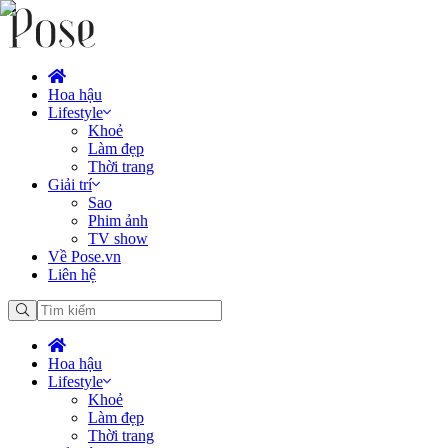
Hoa hậu
Lifestyle
Khoẻ
Làm đẹp
Thời trang
Giải trí
Sao
Phim ảnh
TV show
Về Pose.vn
Liên hệ
Hoa hậu
Lifestyle
Khoẻ
Làm đẹp
Thời trang