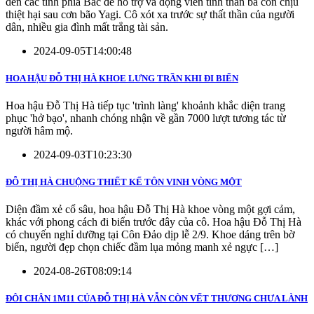
đến các tỉnh phía Bắc để hỗ trợ và động viên tinh thần bà con chịu
thiệt hại sau cơn bão Yagi. Cô xót xa trước sự thất thần của người
dân, nhiều gia đình mất trắng tài sản.
2024-09-05T14:00:48
HOA HẬU ĐỖ THỊ HÀ KHOE LƯNG TRẦN KHI ĐI BIỂN
Hoa hậu Đỗ Thị Hà tiếp tục 'trình làng' khoảnh khắc diện trang
phục 'hở bạo', nhanh chóng nhận về gần 7000 lượt tương tác từ
người hâm mộ.
2024-09-03T10:23:30
ĐỖ THỊ HÀ CHUỘNG THIẾT KẾ TÔN VINH VÒNG MỘT
Diện đầm xẻ cổ sâu, hoa hậu Đỗ Thị Hà khoe vòng một gợi cảm,
khác với phong cách đi biển trước đây của cô. Hoa hậu Đỗ Thị Hà
có chuyến nghỉ dưỡng tại Côn Đảo dịp lễ 2/9. Khoe dáng trên bờ
biển, người đẹp chọn chiếc đầm lụa mỏng manh xẻ ngực […]
2024-08-26T08:09:14
ĐÔI CHÂN 1M11 CỦA ĐỖ THỊ HÀ VẪN CÒN VẾT THƯƠNG CHƯA LÀNH