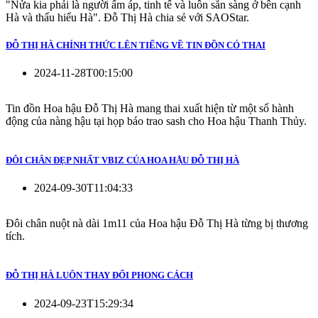
"Nửa kia phải là người ấm áp, tinh tế và luôn sẵn sàng ở bên cạnh
Hà và thấu hiểu Hà". Đỗ Thị Hà chia sẻ với SAOStar.
ĐỖ THỊ HÀ CHÍNH THỨC LÊN TIẾNG VỀ TIN ĐỒN CÓ THAI
2024-11-28T00:15:00
Tin đồn Hoa hậu Đỗ Thị Hà mang thai xuất hiện từ một số hành
động của nàng hậu tại họp báo trao sash cho Hoa hậu Thanh Thủy.
ĐÔI CHÂN ĐẸP NHẤT VBIZ CỦA HOA HẬU ĐỖ THỊ HÀ
2024-09-30T11:04:33
Đôi chân nuột nà dài 1m11 của Hoa hậu Đỗ Thị Hà từng bị thương
tích.
ĐỖ THỊ HÀ LUÔN THAY ĐỔI PHONG CÁCH
2024-09-23T15:29:34