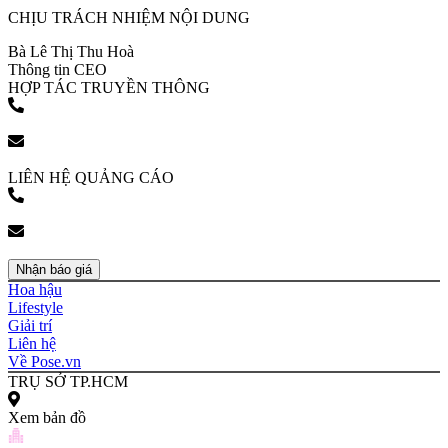
CHỊU TRÁCH NHIỆM NỘI DUNG
Bà Lê Thị Thu Hoà
Thông tin CEO
HỢP TÁC TRUYỀN THÔNG
(+84) 903 216 926
bookingpr@pose.vn
LIÊN HỆ QUẢNG CÁO
(+84) 903 216 926
bookingpr@pose.vn
Nhận báo giá
Hoa hậu
Lifestyle
Giải trí
Liên hệ
Về Pose.vn
TRỤ SỞ TP.HCM
Xem bản đồ