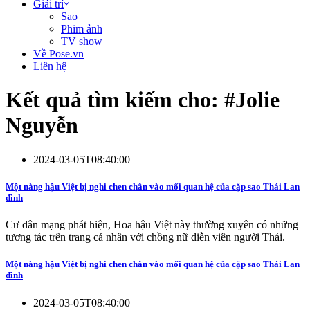
Giải trí
Sao
Phim ảnh
TV show
Về Pose.vn
Liên hệ
Kết quả tìm kiếm cho: #
Jolie
Nguyễn
2024-03-05T08:40:00
Một nàng hậu Việt bị nghi chen chân vào mối quan hệ của cặp sao Thái Lan
đình
Cư dân mạng phát hiện, Hoa hậu Việt này thường xuyên có những
tương tác trên trang cá nhân với chồng nữ diễn viên người Thái.
Một nàng hậu Việt bị nghi chen chân vào mối quan hệ của cặp sao Thái Lan
đình
2024-03-05T08:40:00