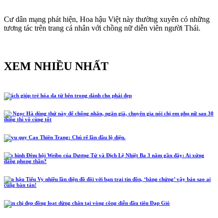
Cư dân mạng phát hiện, Hoa hậu Việt này thường xuyên có những
tương tác trên trang cá nhân với chồng nữ diễn viên người Thái.
XEM NHIỀU NHẤT
5 cách giúp trẻ hóa da từ bên trong dành cho phái đẹp
Hồ Ngọc Hà dùng thứ này để chống nhăn, ngăn già, chuyên gia nói chị em phụ nữ sau 30
dùng thì vô cùng tốt
Lễ vu quy Cao Thiên Trang: Chú rể lần đầu lộ diện.
Tạo hình Đêm hội Weibo của Dương Tử và Địch Lệ Nhiệt Ba 3 năm gần đây: Ai xứng
đáng phong thần?
Hoa hậu Tiểu Vy nhiều lần diện đồ đôi với bạn trai tin đồn, ‘bằng chứng’ vậy bảo sao ai
cũng bàn tán!
Năm chị đẹp đồng loạt dừng chân tại vòng công diễn đầu tiên Đạp Gió