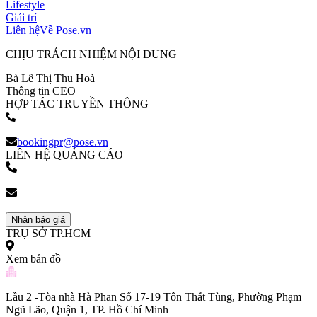
Lifestyle
Giải trí
Liên hệ
Về Pose.vn
CHỊU TRÁCH NHIỆM NỘI DUNG
Bà Lê Thị Thu Hoà
Thông tin CEO
HỢP TÁC TRUYỀN THÔNG
(+84) 903 216 926
bookingpr@pose.vn
LIÊN HỆ QUẢNG CÁO
(+84) 903 216 926
bookingpr@pose.vn
Nhận báo giá
TRỤ SỞ TP.HCM
Xem bản đồ
Lầu 2 -Tòa nhà Hà Phan Số 17-19 Tôn Thất Tùng, Phường Phạm
Ngũ Lão, Quận 1, TP. Hồ Chí Minh