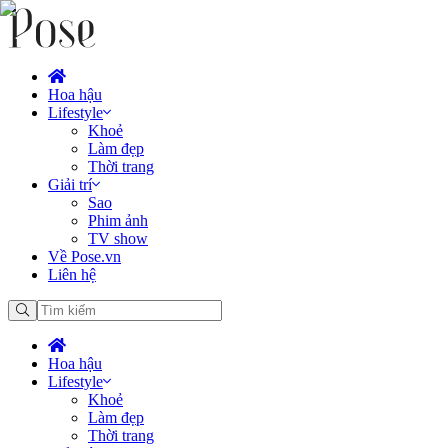
Hoa hậu
Lifestyle
Khoẻ
Làm đẹp
Thời trang
Giải trí
Sao
Phim ảnh
TV show
Về Pose.vn
Liên hệ
Hoa hậu
Lifestyle
Khoẻ
Làm đẹp
Thời trang