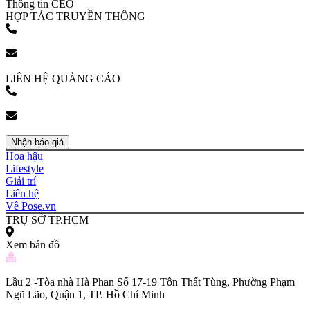
Thông tin CEO
HỢP TÁC TRUYỀN THÔNG
(+84) 903 216 926
bookingpr@pose.vn
LIÊN HỆ QUẢNG CÁO
(+84) 903 216 926
bookingpr@pose.vn
Nhận báo giá
Hoa hậu
Lifestyle
Giải trí
Liên hệ
Về Pose.vn
TRỤ SỞ TP.HCM
Xem bản đồ
Lầu 2 -Tòa nhà Hà Phan Số 17-19 Tôn Thất Tùng, Phường Phạm
Ngũ Lão, Quận 1, TP. Hồ Chí Minh