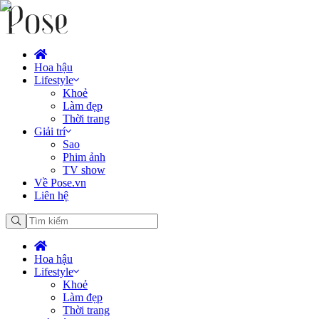
Hoa hậu
Lifestyle
Khoẻ
Làm đẹp
Thời trang
Giải trí
Sao
Phim ảnh
TV show
Về Pose.vn
Liên hệ
Hoa hậu
Lifestyle
Khoẻ
Làm đẹp
Thời trang