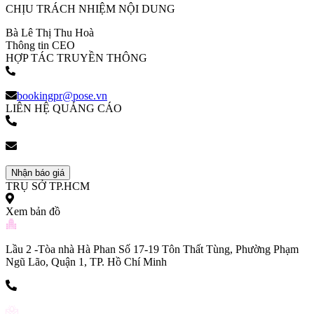
CHỊU TRÁCH NHIỆM NỘI DUNG
Bà Lê Thị Thu Hoà
Thông tin CEO
HỢP TÁC TRUYỀN THÔNG
(+84) 903 216 926
bookingpr@pose.vn
LIÊN HỆ QUẢNG CÁO
(+84) 903 216 926
bookingpr@pose.vn
Nhận báo giá
TRỤ SỞ TP.HCM
Xem bản đồ
Lầu 2 -Tòa nhà Hà Phan Số 17-19 Tôn Thất Tùng, Phường Phạm
Ngũ Lão, Quận 1, TP. Hồ Chí Minh
(+84) 903 216 926