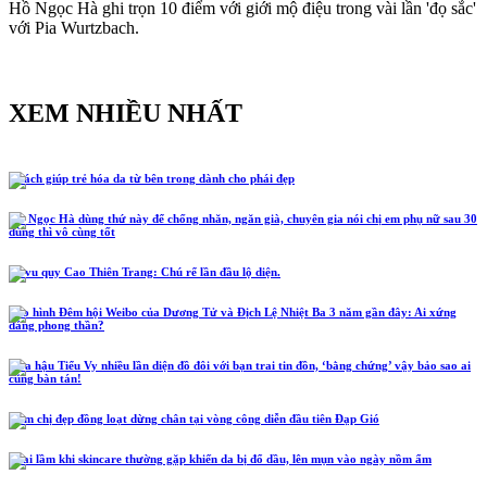
Hồ Ngọc Hà ghi trọn 10 điểm với giới mộ điệu trong vài lần 'đọ sắc'
với Pia Wurtzbach.
XEM NHIỀU NHẤT
5 cách giúp trẻ hóa da từ bên trong dành cho phái đẹp
Hồ Ngọc Hà dùng thứ này để chống nhăn, ngăn già, chuyên gia nói chị em phụ nữ sau 30
dùng thì vô cùng tốt
Lễ vu quy Cao Thiên Trang: Chú rể lần đầu lộ diện.
Tạo hình Đêm hội Weibo của Dương Tử và Địch Lệ Nhiệt Ba 3 năm gần đây: Ai xứng
đáng phong thần?
Hoa hậu Tiểu Vy nhiều lần diện đồ đôi với bạn trai tin đồn, ‘bằng chứng’ vậy bảo sao ai
cũng bàn tán!
Năm chị đẹp đồng loạt dừng chân tại vòng công diễn đầu tiên Đạp Gió
4 sai lầm khi skincare thường gặp khiến da bị đổ dầu, lên mụn vào ngày nồm ẩm