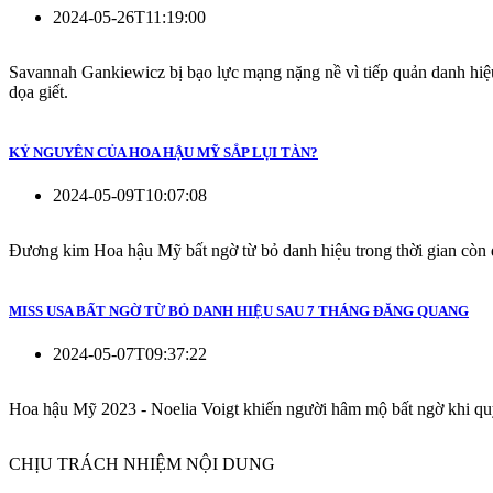
2024-05-26T11:19:00
Savannah Gankiewicz bị bạo lực mạng nặng nề vì tiếp quản danh hiệu 
dọa giết.
KỶ NGUYÊN CỦA HOA HẬU MỸ SẮP LỤI TÀN?
2024-05-09T10:07:08
Đương kim Hoa hậu Mỹ bất ngờ từ bỏ danh hiệu trong thời gian còn 
MISS USA BẤT NGỜ TỪ BỎ DANH HIỆU SAU 7 THÁNG ĐĂNG QUANG
2024-05-07T09:37:22
Hoa hậu Mỹ 2023 - Noelia Voigt khiến người hâm mộ bất ngờ khi qu
CHỊU TRÁCH NHIỆM NỘI DUNG