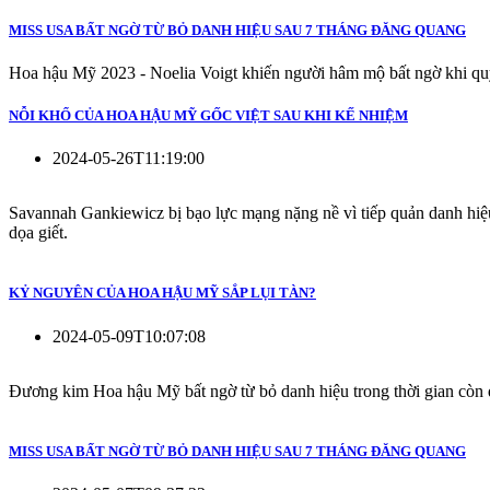
MISS USA BẤT NGỜ TỪ BỎ DANH HIỆU SAU 7 THÁNG ĐĂNG QUANG
Hoa hậu Mỹ 2023 - Noelia Voigt khiến người hâm mộ bất ngờ khi qu
NỖI KHỔ CỦA HOA HẬU MỸ GỐC VIỆT SAU KHI KẾ NHIỆM
2024-05-26T11:19:00
Savannah Gankiewicz bị bạo lực mạng nặng nề vì tiếp quản danh hiệu 
dọa giết.
KỶ NGUYÊN CỦA HOA HẬU MỸ SẮP LỤI TÀN?
2024-05-09T10:07:08
Đương kim Hoa hậu Mỹ bất ngờ từ bỏ danh hiệu trong thời gian còn 
MISS USA BẤT NGỜ TỪ BỎ DANH HIỆU SAU 7 THÁNG ĐĂNG QUANG