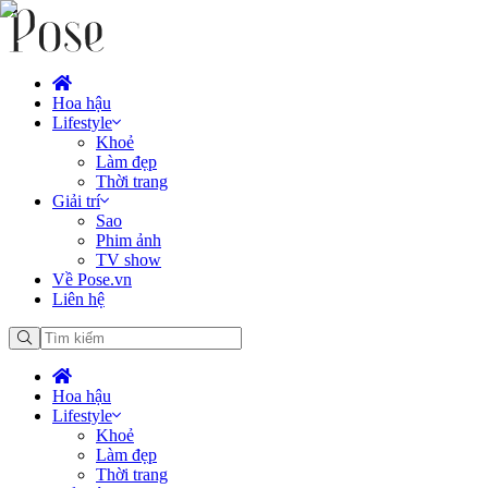
Hoa hậu
Lifestyle
Khoẻ
Làm đẹp
Thời trang
Giải trí
Sao
Phim ảnh
TV show
Về Pose.vn
Liên hệ
Hoa hậu
Lifestyle
Khoẻ
Làm đẹp
Thời trang