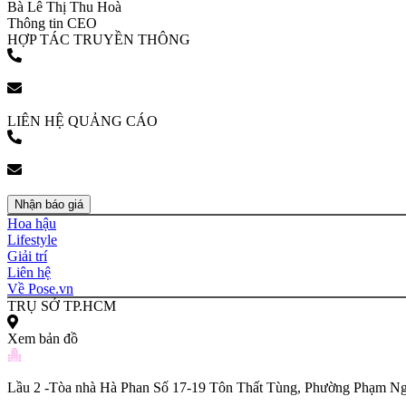
Bà Lê Thị Thu Hoà
Thông tin CEO
HỢP TÁC TRUYỀN THÔNG
(+84) 903 216 926
bookingpr@pose.vn
LIÊN HỆ QUẢNG CÁO
(+84) 903 216 926
bookingpr@pose.vn
Nhận báo giá
Hoa hậu
Lifestyle
Giải trí
Liên hệ
Về Pose.vn
TRỤ SỞ TP.HCM
Xem bản đồ
Lầu 2 -Tòa nhà Hà Phan Số 17-19 Tôn Thất Tùng, Phường Phạm Ng