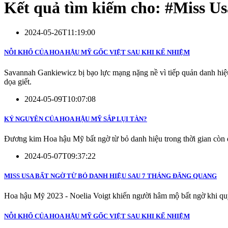
Kết quả tìm kiếm cho: #
Miss Us
2024-05-26T11:19:00
NỖI KHỔ CỦA HOA HẬU MỸ GỐC VIỆT SAU KHI KẾ NHIỆM
Savannah Gankiewicz bị bạo lực mạng nặng nề vì tiếp quản danh hiệu 
dọa giết.
2024-05-09T10:07:08
KỶ NGUYÊN CỦA HOA HẬU MỸ SẮP LỤI TÀN?
Đương kim Hoa hậu Mỹ bất ngờ từ bỏ danh hiệu trong thời gian còn 
2024-05-07T09:37:22
MISS USA BẤT NGỜ TỪ BỎ DANH HIỆU SAU 7 THÁNG ĐĂNG QUANG
Hoa hậu Mỹ 2023 - Noelia Voigt khiến người hâm mộ bất ngờ khi qu
NỖI KHỔ CỦA HOA HẬU MỸ GỐC VIỆT SAU KHI KẾ NHIỆM