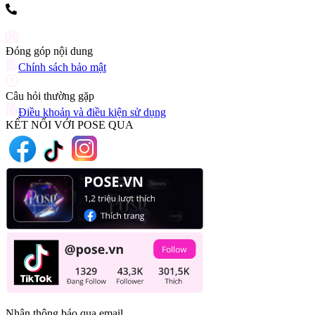
(+84) 903 216 926
Đóng góp nội dung
Chính sách bảo mật
Câu hỏi thường gặp
Điều khoản và điều kiện sử dụng
KẾT NỐI VỚI POSE QUA
Nhận thông báo qua email