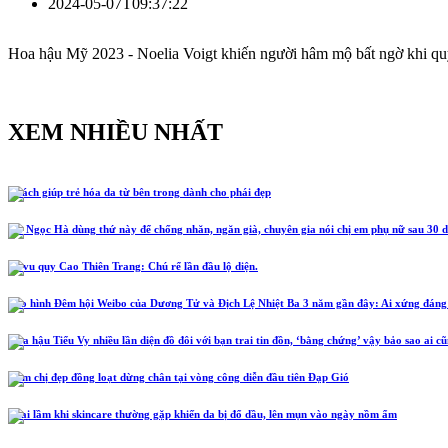
2024-05-07T09:37:22
Hoa hậu Mỹ 2023 - Noelia Voigt khiến người hâm mộ bất ngờ khi qu
XEM NHIỀU NHẤT
5 cách giúp trẻ hóa da từ bên trong dành cho phái đẹp
Hồ Ngọc Hà dùng thứ này để chống nhăn, ngăn già, chuyên gia nói chị em phụ nữ sau 30 d
Lễ vu quy Cao Thiên Trang: Chú rể lần đầu lộ diện.
Tạo hình Đêm hội Weibo của Dương Tử và Địch Lệ Nhiệt Ba 3 năm gần đây: Ai xứng đáng
Hoa hậu Tiểu Vy nhiều lần diện đồ đôi với bạn trai tin đồn, ‘bằng chứng’ vậy bảo sao ai c
Năm chị đẹp đồng loạt dừng chân tại vòng công diễn đầu tiên Đạp Gió
4 sai lầm khi skincare thường gặp khiến da bị đổ dầu, lên mụn vào ngày nồm ẩm