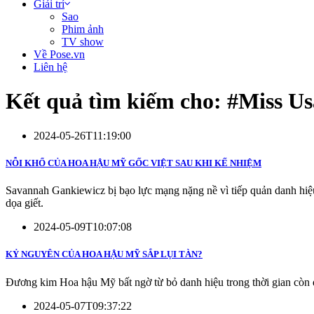
Giải trí
Sao
Phim ảnh
TV show
Về Pose.vn
Liên hệ
Kết quả tìm kiếm cho: #
Miss Us
2024-05-26T11:19:00
NỖI KHỔ CỦA HOA HẬU MỸ GỐC VIỆT SAU KHI KẾ NHIỆM
Savannah Gankiewicz bị bạo lực mạng nặng nề vì tiếp quản danh hiệu 
dọa giết.
2024-05-09T10:07:08
KỶ NGUYÊN CỦA HOA HẬU MỸ SẮP LỤI TÀN?
Đương kim Hoa hậu Mỹ bất ngờ từ bỏ danh hiệu trong thời gian còn 
2024-05-07T09:37:22