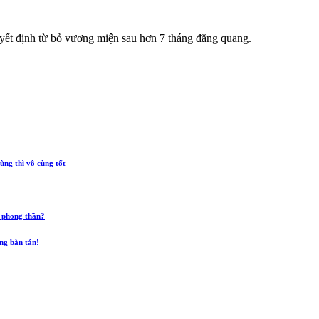
yết định từ bỏ vương miện sau hơn 7 tháng đăng quang.
ùng thì vô cùng tốt
 phong thần?
ũng bàn tán!