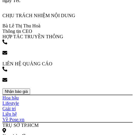
ngày Tết.
CHỊU TRÁCH NHIỆM NỘI DUNG
Bà Lê Thị Thu Hoà
Thông tin CEO
HỢP TÁC TRUYỀN THÔNG
(+84) 903 216 926
bookingpr@pose.vn
LIÊN HỆ QUẢNG CÁO
(+84) 903 216 926
bookingpr@pose.vn
Nhận báo giá
Hoa hậu
Lifestyle
Giải trí
Liên hệ
Về Pose.vn
TRỤ SỞ TP.HCM