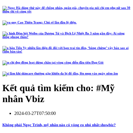
Hồ Ngọc Hà dùng thứ này để chống nhăn, ngăn già, chuyên gia nói chị em phụ nữ sau 30
dùng thì vô cùng tốt
Lễ vu quy Cao Thiên Trang: Chú rể lần đầu lộ diện.
Tạo hình Đêm hội Weibo của Dương Tử và Địch Lệ Nhiệt Ba 3 năm gần đây: Ai xứng
đáng phong thần?
Hoa hậu Tiểu Vy nhiều lần diện đồ đôi với bạn trai tin đồn, ‘bằng chứng’ vậy bảo sao ai
cũng bàn tán!
Năm chị đẹp đồng loạt dừng chân tại vòng công diễn đầu tiên Đạp Gió
4 sai lầm khi skincare thường gặp khiến da bị đổ dầu, lên mụn vào ngày nồm ẩm
Kết quả tìm kiếm cho: #
Mỹ
nhân Vbiz
2024-03-27T07:50:00
Không phải Ngọc Trinh, mỹ nhân nào có vòng eo nhỏ nhất showbiz?