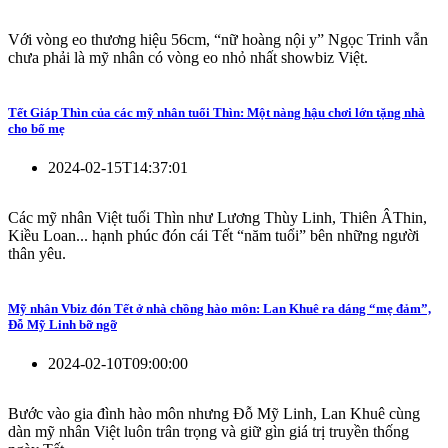
Với vòng eo thương hiệu 56cm, “nữ hoàng nội y” Ngọc Trinh vẫn
chưa phải là mỹ nhân có vòng eo nhỏ nhất showbiz Việt.
Tết Giáp Thìn của các mỹ nhân tuổi Thìn: Một nàng hậu chơi lớn tặng nhà
cho bố mẹ
2024-02-15T14:37:01
Các mỹ nhân Việt tuổi Thìn như Lương Thùy Linh, Thiên ÂThin,
Kiều Loan... hạnh phúc đón cái Tết “năm tuổi” bên những người
thân yêu.
Mỹ nhân Vbiz đón Tết ở nhà chồng hào môn: Lan Khuê ra dáng “mẹ đảm”,
Đỗ Mỹ Linh bỡ ngỡ
2024-02-10T09:00:00
Bước vào gia đình hào môn nhưng Đỗ Mỹ Linh, Lan Khuê cùng
dàn mỹ nhân Việt luôn trân trọng và giữ gìn giá trị truyền thống