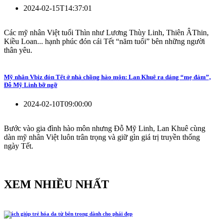
2024-02-15T14:37:01
Các mỹ nhân Việt tuổi Thìn như Lương Thùy Linh, Thiên ÂThin,
Kiều Loan... hạnh phúc đón cái Tết “năm tuổi” bên những người
thân yêu.
Mỹ nhân Vbiz đón Tết ở nhà chồng hào môn: Lan Khuê ra dáng “mẹ đảm”,
Đỗ Mỹ Linh bỡ ngỡ
2024-02-10T09:00:00
Bước vào gia đình hào môn nhưng Đỗ Mỹ Linh, Lan Khuê cùng
dàn mỹ nhân Việt luôn trân trọng và giữ gìn giá trị truyền thống
ngày Tết.
XEM NHIỀU NHẤT
5 cách giúp trẻ hóa da từ bên trong dành cho phái đẹp