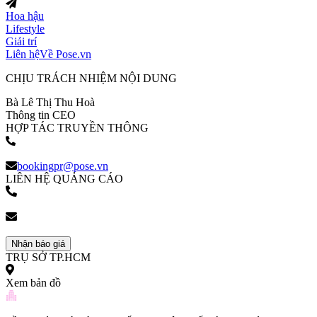
Hoa hậu
Lifestyle
Giải trí
Liên hệ
Về Pose.vn
CHỊU TRÁCH NHIỆM NỘI DUNG
Bà Lê Thị Thu Hoà
Thông tin CEO
HỢP TÁC TRUYỀN THÔNG
(+84) 903 216 926
bookingpr@pose.vn
LIÊN HỆ QUẢNG CÁO
(+84) 903 216 926
bookingpr@pose.vn
Nhận báo giá
TRỤ SỞ TP.HCM
Xem bản đồ