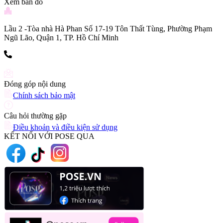
Xem bản đồ
Lầu 2 -Tòa nhà Hà Phan Số 17-19 Tôn Thất Tùng, Phường Phạm
Ngũ Lão, Quận 1, TP. Hồ Chí Minh
(+84) 903 216 926
Đóng góp nội dung
Chính sách bảo mật
Câu hỏi thường gặp
Điều khoản và điều kiện sử dụng
KẾT NỐI VỚI POSE QUA