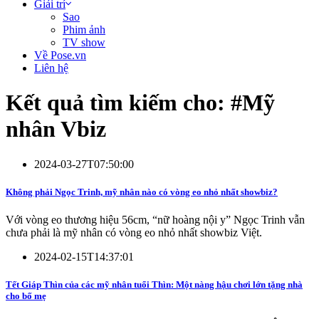
Giải trí
Sao
Phim ảnh
TV show
Về Pose.vn
Liên hệ
Kết quả tìm kiếm cho: #
Mỹ
nhân Vbiz
2024-03-27T07:50:00
Không phải Ngọc Trinh, mỹ nhân nào có vòng eo nhỏ nhất showbiz?
Với vòng eo thương hiệu 56cm, “nữ hoàng nội y” Ngọc Trinh vẫn
chưa phải là mỹ nhân có vòng eo nhỏ nhất showbiz Việt.
2024-02-15T14:37:01
Tết Giáp Thìn của các mỹ nhân tuổi Thìn: Một nàng hậu chơi lớn tặng nhà
cho bố mẹ