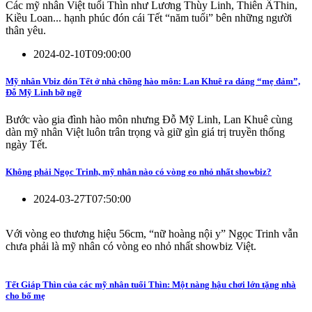
Các mỹ nhân Việt tuổi Thìn như Lương Thùy Linh, Thiên ÂThin,
Kiều Loan... hạnh phúc đón cái Tết “năm tuổi” bên những người
thân yêu.
2024-02-10T09:00:00
Mỹ nhân Vbiz đón Tết ở nhà chồng hào môn: Lan Khuê ra dáng “mẹ đảm”,
Đỗ Mỹ Linh bỡ ngỡ
Bước vào gia đình hào môn nhưng Đỗ Mỹ Linh, Lan Khuê cùng
dàn mỹ nhân Việt luôn trân trọng và giữ gìn giá trị truyền thống
ngày Tết.
Không phải Ngọc Trinh, mỹ nhân nào có vòng eo nhỏ nhất showbiz?
2024-03-27T07:50:00
Với vòng eo thương hiệu 56cm, “nữ hoàng nội y” Ngọc Trinh vẫn
chưa phải là mỹ nhân có vòng eo nhỏ nhất showbiz Việt.
Tết Giáp Thìn của các mỹ nhân tuổi Thìn: Một nàng hậu chơi lớn tặng nhà
cho bố mẹ