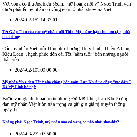
Với vòng eo thương hiệu 56cm, “nữ hoàng nội y” Ngọc Trinh vẫn
chưa phải là mỹ nhân có vòng eo nhỏ nhất showbiz Việt.
2024-02-15T14:37:01
Tết Giáp Thìn của các mỹ nhân tuổi Thìn: Một nàng hậu chơi lớn tặng nhà
cho bố mẹ
Các mỹ nhân Việt tuổi Thìn như Lương Thùy Linh, Thiên ÂThin,
Kiều Loan... hạnh phúc đón cái Tết “năm tuổi” bên những người
thân yêu.
2024-02-10T09:00:00
Mỹ nhân Vbiz đón Tết ở nhà chồng hào môn: Lan Khuê ra dáng “mẹ đảm”,
Đỗ Mỹ Linh bỡ ngỡ
Bước vào gia đình hào môn nhưng Đỗ Mỹ Linh, Lan Khuê cùng
dàn mỹ nhân Việt luôn trân trọng và giữ gìn giá trị truyền thống
ngày Tết.
Không phải Ngọc Trinh, mỹ nhân nào có vòng eo nhỏ nhất showbiz?
2024-03-27T07:50:00