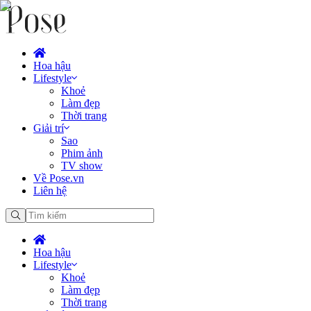
Hoa hậu
Lifestyle
Khoẻ
Làm đẹp
Thời trang
Giải trí
Sao
Phim ảnh
TV show
Về Pose.vn
Liên hệ
Hoa hậu
Lifestyle
Khoẻ
Làm đẹp
Thời trang