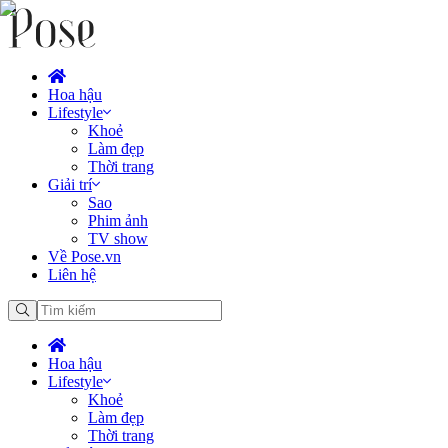
Hoa hậu
Lifestyle
Khoẻ
Làm đẹp
Thời trang
Giải trí
Sao
Phim ảnh
TV show
Về Pose.vn
Liên hệ
Hoa hậu
Lifestyle
Khoẻ
Làm đẹp
Thời trang