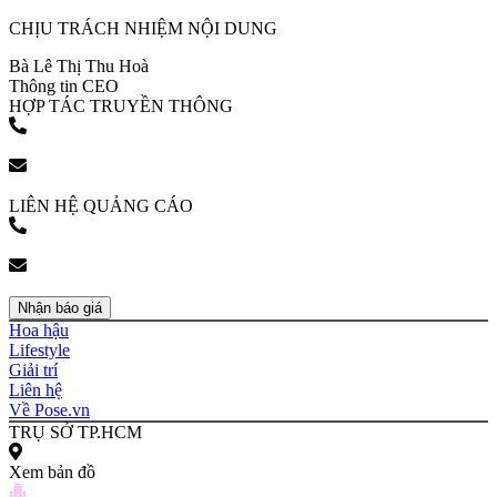
CHỊU TRÁCH NHIỆM NỘI DUNG
Bà Lê Thị Thu Hoà
Thông tin CEO
HỢP TÁC TRUYỀN THÔNG
(+84) 903 216 926
bookingpr@pose.vn
LIÊN HỆ QUẢNG CÁO
(+84) 903 216 926
bookingpr@pose.vn
Nhận báo giá
Hoa hậu
Lifestyle
Giải trí
Liên hệ
Về Pose.vn
TRỤ SỞ TP.HCM
Xem bản đồ