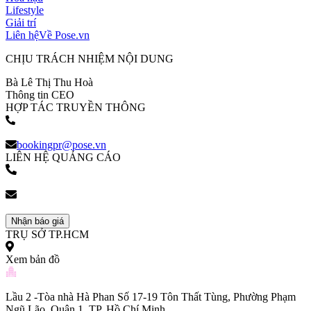
Lifestyle
Giải trí
Liên hệ
Về Pose.vn
CHỊU TRÁCH NHIỆM NỘI DUNG
Bà Lê Thị Thu Hoà
Thông tin CEO
HỢP TÁC TRUYỀN THÔNG
(+84) 903 216 926
bookingpr@pose.vn
LIÊN HỆ QUẢNG CÁO
(+84) 903 216 926
bookingpr@pose.vn
Nhận báo giá
TRỤ SỞ TP.HCM
Xem bản đồ
Lầu 2 -Tòa nhà Hà Phan Số 17-19 Tôn Thất Tùng, Phường Phạm
Ngũ Lão, Quận 1, TP. Hồ Chí Minh