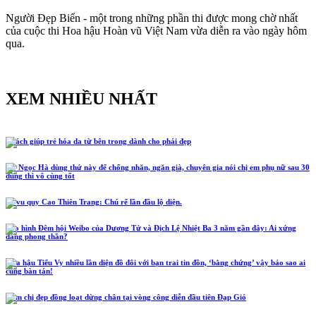
Người Đẹp Biển - một trong những phần thi được mong chờ nhất
của cuộc thi Hoa hậu Hoàn vũ Việt Nam vừa diễn ra vào ngày hôm
qua.
XEM NHIỀU NHẤT
5 cách giúp trẻ hóa da từ bên trong dành cho phái đẹp
Hồ Ngọc Hà dùng thứ này để chống nhăn, ngăn già, chuyên gia nói chị em phụ nữ sau 30
dùng thì vô cùng tốt
Lễ vu quy Cao Thiên Trang: Chú rể lần đầu lộ diện.
Tạo hình Đêm hội Weibo của Dương Tử và Địch Lệ Nhiệt Ba 3 năm gần đây: Ai xứng
đáng phong thần?
Hoa hậu Tiểu Vy nhiều lần diện đồ đôi với bạn trai tin đồn, ‘bằng chứng’ vậy bảo sao ai
cũng bàn tán!
Năm chị đẹp đồng loạt dừng chân tại vòng công diễn đầu tiên Đạp Gió