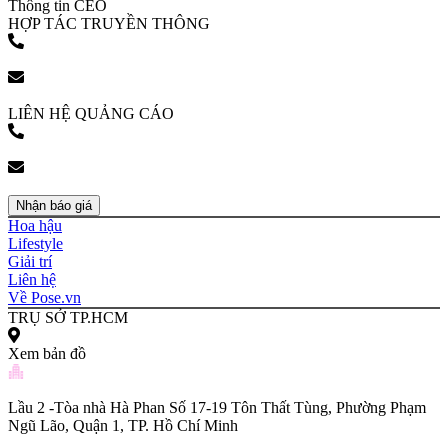
Thông tin CEO
HỢP TÁC TRUYỀN THÔNG
(+84) 903 216 926
bookingpr@pose.vn
LIÊN HỆ QUẢNG CÁO
(+84) 903 216 926
bookingpr@pose.vn
Nhận báo giá
Hoa hậu
Lifestyle
Giải trí
Liên hệ
Về Pose.vn
TRỤ SỞ TP.HCM
Xem bản đồ
Lầu 2 -Tòa nhà Hà Phan Số 17-19 Tôn Thất Tùng, Phường Phạm
Ngũ Lão, Quận 1, TP. Hồ Chí Minh