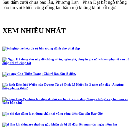
Sau đám cưới chưa bao lâu, Phương Lan - Phan Đạt bất ngờ thông
báo tin vui khiến cộng đồng fan hâm mộ không khỏi bất ngờ.
XEM NHIỀU NHẤT
5 cách giúp trẻ hóa da từ bên trong dành cho phái đẹp
Hồ Ngọc Hà dùng thứ này để chống nhăn, ngăn già, chuyên gia nói chị em phụ nữ sau 30
dùng thì vô cùng tốt
Lễ vu quy Cao Thiên Trang: Chú rể lần đầu lộ diện.
Tạo hình Đêm hội Weibo của Dương Tử và Địch Lệ Nhiệt Ba 3 năm gần đây: Ai xứng
đáng phong thần?
Hoa hậu Tiểu Vy nhiều lần diện đồ đôi với bạn trai tin đồn, ‘bằng chứng’ vậy bảo sao ai
cũng bàn tán!
Năm chị đẹp đồng loạt dừng chân tại vòng công diễn đầu tiên Đạp Gió
4 sai lầm khi skincare thường gặp khiến da bị đổ dầu, lên mụn vào ngày nồm ẩm