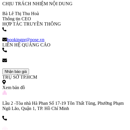
CHỊU TRÁCH NHIỆM NỘI DUNG
Bà Lê Thị Thu Hoà
Thông tin CEO
HỢP TÁC TRUYỀN THÔNG
(+84) 903 216 926
bookingpr@pose.vn
LIÊN HỆ QUẢNG CÁO
(+84) 903 216 926
bookingpr@pose.vn
Nhận báo giá
TRỤ SỞ TP.HCM
Xem bản đồ
Lầu 2 -Tòa nhà Hà Phan Số 17-19 Tôn Thất Tùng, Phường Phạm
Ngũ Lão, Quận 1, TP. Hồ Chí Minh
(+84) 903 216 926