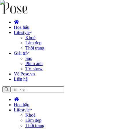
Hoa hậu
Lifestyle
Khoẻ
Làm đẹp
Thời trang
Giải trí
Sao
Phim ảnh
TV show
Về Pose.vn
Liên hệ
Hoa hậu
Lifestyle
Khoẻ
Làm đẹp
Thời trang