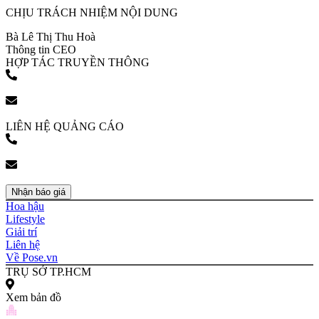
CHỊU TRÁCH NHIỆM NỘI DUNG
Bà Lê Thị Thu Hoà
Thông tin CEO
HỢP TÁC TRUYỀN THÔNG
(+84) 903 216 926
bookingpr@pose.vn
LIÊN HỆ QUẢNG CÁO
(+84) 903 216 926
bookingpr@pose.vn
Nhận báo giá
Hoa hậu
Lifestyle
Giải trí
Liên hệ
Về Pose.vn
TRỤ SỞ TP.HCM
Xem bản đồ