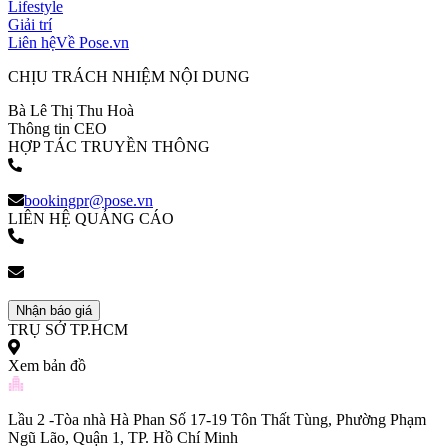
Lifestyle
Giải trí
Liên hệ
Về Pose.vn
CHỊU TRÁCH NHIỆM NỘI DUNG
Bà Lê Thị Thu Hoà
Thông tin CEO
HỢP TÁC TRUYỀN THÔNG
(+84) 903 216 926
bookingpr@pose.vn
LIÊN HỆ QUẢNG CÁO
(+84) 903 216 926
bookingpr@pose.vn
Nhận báo giá
TRỤ SỞ TP.HCM
Xem bản đồ
Lầu 2 -Tòa nhà Hà Phan Số 17-19 Tôn Thất Tùng, Phường Phạm
Ngũ Lão, Quận 1, TP. Hồ Chí Minh