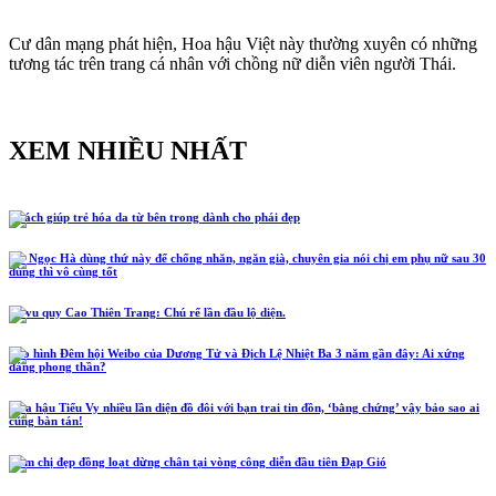
Cư dân mạng phát hiện, Hoa hậu Việt này thường xuyên có những
tương tác trên trang cá nhân với chồng nữ diễn viên người Thái.
XEM NHIỀU NHẤT
5 cách giúp trẻ hóa da từ bên trong dành cho phái đẹp
Hồ Ngọc Hà dùng thứ này để chống nhăn, ngăn già, chuyên gia nói chị em phụ nữ sau 30
dùng thì vô cùng tốt
Lễ vu quy Cao Thiên Trang: Chú rể lần đầu lộ diện.
Tạo hình Đêm hội Weibo của Dương Tử và Địch Lệ Nhiệt Ba 3 năm gần đây: Ai xứng
đáng phong thần?
Hoa hậu Tiểu Vy nhiều lần diện đồ đôi với bạn trai tin đồn, ‘bằng chứng’ vậy bảo sao ai
cũng bàn tán!
Năm chị đẹp đồng loạt dừng chân tại vòng công diễn đầu tiên Đạp Gió