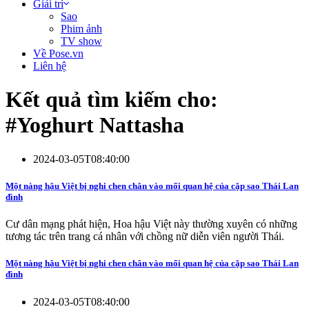
Giải trí
Sao
Phim ảnh
TV show
Về Pose.vn
Liên hệ
Kết quả tìm kiếm cho:
#
Yoghurt Nattasha
2024-03-05T08:40:00
Một nàng hậu Việt bị nghi chen chân vào mối quan hệ của cặp sao Thái Lan
đình
Cư dân mạng phát hiện, Hoa hậu Việt này thường xuyên có những
tương tác trên trang cá nhân với chồng nữ diễn viên người Thái.
Một nàng hậu Việt bị nghi chen chân vào mối quan hệ của cặp sao Thái Lan
đình
2024-03-05T08:40:00