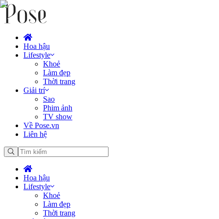
Hoa hậu
Lifestyle
Khoẻ
Làm đẹp
Thời trang
Giải trí
Sao
Phim ảnh
TV show
Về Pose.vn
Liên hệ
Hoa hậu
Lifestyle
Khoẻ
Làm đẹp
Thời trang