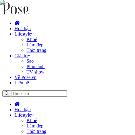
Hoa hậu
Lifestyle
Khoẻ
Làm đẹp
Thời trang
Giải trí
Sao
Phim ảnh
TV show
Về Pose.vn
Liên hệ
Hoa hậu
Lifestyle
Khoẻ
Làm đẹp
Thời trang