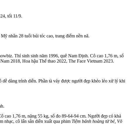
4, tối 11/9.
Mỹ nhân 28 tuổi búi tóc cao, trang điểm nền nã.
howbiz. Thí sinh sinh năm 1996, quê Nam Định. Cô cao 1,76 m, số
ệt Nam 2018, Hoa hậu Thể thao 2022, The Face Vietnam 2023.
ễ dàng trình diễn. Phần tà váy được người đẹp khéo léo xử lý khi
nh.
 Cô cao 1,76 m, nặng 55 kg, số đo 89-64-94 cm. Người đẹp có khả
âm nhạc, cô lấn sân diễn xuất qua phim
Tiệm bánh hoàng tử bé, Võ