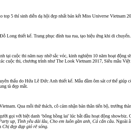
 5 thí sinh diễn dạ hội đẹp nhất bán kết Miss Universe Vietnam 202
Long thiết kế. Trang phục đính tua rua, tạo hiệu ứng khi di chuyển. 
h tại cuộc thi năm nay nhờ sắc vóc, kinh nghiệm 10 năm hoạt động s
các cuộc thi, chương trình như The Look Vietnam 2017, Siêu mẫu Vi
ên thấu do Hứa Lê Đức Anh thiết kế. Mẫu đầm ôm sát cơ thể giúp cô d
ung tà đẹp mắt.
Vietnam. Qua mỗi thử thách, cô cảm nhận bản thân tiến bộ, trưởng thà
ời gọi với biệt danh ‘bông hồng lai’ lúc bắt đầu hoạt động showbiz.
Party up, Tình yêu dài lâu, Cho em luôn gần anh, Cá cắn câu
. Ngoài 
àn
Chị đẹp đạp gió rẽ sóng.