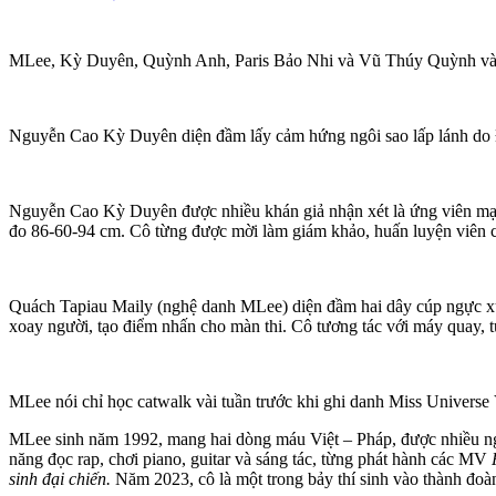
MLee, Kỳ Duyên, Quỳnh Anh, Paris Bảo Nhi và Vũ Thúy Quỳnh vào top
Nguyễn Cao Kỳ Duyên diện đầm lấy cảm hứng ngôi sao lấp lánh do Đỗ 
Nguyễn Cao Kỳ Duyên được nhiều khán giả nhận xét là ứng viên mạn
đo 86-60-94 cm. Cô từng được mời làm giám khảo, huấn luyện viên 
Quách Tapiau Maily (nghệ danh MLee) diện đầm hai dây cúp ngực xuy
xoay người, tạo điểm nhấn cho màn thi. Cô tương tác với máy quay, t
MLee nói chỉ học catwalk vài tuần trước khi ghi danh Miss Universe 
MLee sinh năm 1992, mang hai dòng máu Việt – Pháp, được nhiều ngư
năng đọc rap, chơi piano, guitar và sáng tác, từng phát hành các MV
sinh đại chiến.
Năm 2023, cô là một trong bảy thí sinh vào thành đo