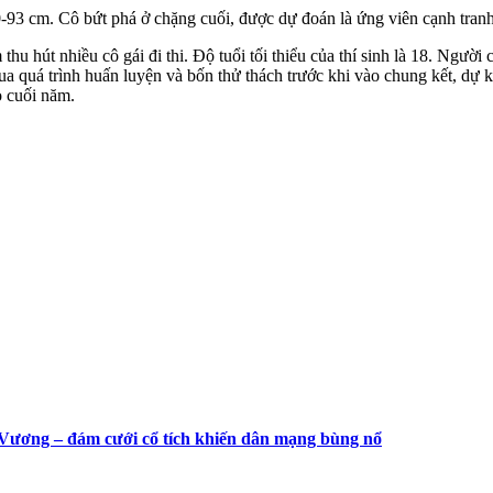
-93 cm. Cô bứt phá ở chặng cuối, được dự đoán là ứng viên cạnh tra
hu hút nhiều cô gái đi thi. Độ tuổi tối thiểu của thí sinh là 18. Người
qua quá trình huấn luyện và bốn thử thách trước khi vào chung kết, d
o cuối năm.
 Vương – đám cưới cổ tích khiến dân mạng bùng nổ