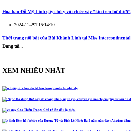
Hoa hậu Đỗ Mỹ Linh gây chú ý với chiếc váy “kín trên hở dưới”,
2024-11-29T15:14:10
Thời trang nổi bật của Bùi Khánh Linh tại Miss Intercontinental
Đang tải...
XEM NHIỀU NHẤT
5 cách giúp trẻ hóa da từ bên trong dành cho phái đẹp
Hồ Ngọc Hà dùng thứ này để chống nhăn, ngăn già, chuyên gia nói chị em phụ nữ sau 30 d
Lễ vu quy Cao Thiên Trang: Chú rể lần đầu lộ diện.
Tạo hình Đêm hội Weibo của Dương Tử và Địch Lệ Nhiệt Ba 3 năm gần đây: Ai xứng đáng