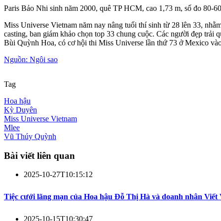
Paris Bảo Nhi sinh năm 2000, quê TP HCM, cao 1,73 m, số đo 80-60
Miss Universe Vietnam năm nay nâng tuổi thí sinh từ 28 lên 33, nhằm t
casting, ban giám khảo chọn top 33 chung cuộc. Các người đẹp trải 
Bùi Quỳnh Hoa, có cơ hội thi Miss Universe lần thứ 73 ở Mexico và
Nguồn: Ngôi sao
Tag
Hoa hậu
Kỳ Duyên
Miss Universe Vietnam
Mlee
Vũ Thúy Quỳnh
Bài viết liên quan
2025-10-27T10:15:12
Tiệc cưới lãng mạn của Hoa hậu Đỗ Thị Hà và doanh nhân Viết
2025-10-15T10:30:47