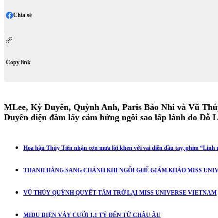
Chia sẻ
Copy link
MLee, Kỳ Duyên, Quỳnh Anh, Paris Bảo Nhi và Vũ Thúy Q
Duyên diện đầm lấy cảm hứng ngôi sao lấp lánh do Đỗ Lo
Hoa hậu Thùy Tiên nhận cơn mưa lời khen với vai diễn đầu tay, phim “Linh m
THANH HẰNG SANG CHẢNH KHI NGỒI GHẾ GIÁM KHẢO MISS UNIV
VŨ THÚY QUỲNH QUYẾT TÂM TRỞ LẠI MISS UNIVERSE VIETNAM
MIDU DIỆN VÁY CƯỚI 1,1 TỶ ĐẾN TỪ CHÂU ÂU