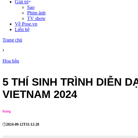
Giải trí
Sao
Phim ảnh
TV show
Về Pose.vn
Liên hệ
Trang chủ
Hoa hậu
5 THÍ SINH TRÌNH DIỄN 
VIETNAM 2024
hung
2024-09-12T11:12:28