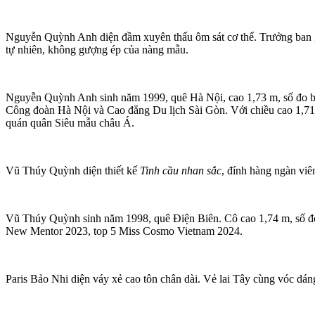
Nguyễn Quỳnh Anh diện đầm xuyên thấu ôm sát cơ thể. Trưởng ban g
tự nhiên, không gượng ép của nàng mẫu.
Nguyễn Quỳnh Anh sinh năm 1999, quê Hà Nội, cao 1,73 m, số đo ba 
Công đoàn Hà Nội và Cao đẳng Du lịch Sài Gòn. Với chiều cao 1,71 
quán quân Siêu mẫu châu Á.
Vũ Thúy Quỳnh diện thiết kế
Tinh cầu nhan sắc
, đính hàng ngàn viê
Vũ Thúy Quỳnh sinh năm 1998, quê Điện Biên. Cô cao 1,74 m, số đo
New Mentor 2023, top 5 Miss Cosmo Vietnam 2024.
Paris Bảo Nhi diện váy xẻ cao tôn chân dài. Vẻ lai Tây cùng vóc dáng 