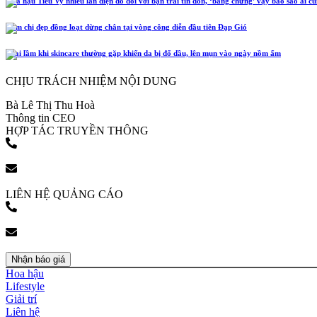
Hoa hậu Tiểu Vy nhiều lần diện đồ đôi với bạn trai tin đồn, ‘bằng chứng’ vậy bảo sao ai c
Năm chị đẹp đồng loạt dừng chân tại vòng công diễn đầu tiên Đạp Gió
4 sai lầm khi skincare thường gặp khiến da bị đổ dầu, lên mụn vào ngày nồm ẩm
CHỊU TRÁCH NHIỆM NỘI DUNG
Bà Lê Thị Thu Hoà
Thông tin CEO
HỢP TÁC TRUYỀN THÔNG
(+84) 903 216 926
bookingpr@pose.vn
LIÊN HỆ QUẢNG CÁO
(+84) 903 216 926
bookingpr@pose.vn
Nhận báo giá
Hoa hậu
Lifestyle
Giải trí
Liên hệ