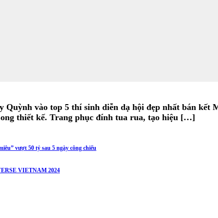
uỳnh vào top 5 thí sinh diễn dạ hội đẹp nhất bán kết M
ng thiết kế. Trang phục đính tua rua, tạo hiệu […]
iêu” vượt 50 tỷ sau 5 ngày công chiếu
ERSE VIETNAM 2024