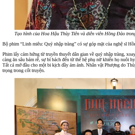
Tạo hình của Hoa Hậu Thùy Tiên và diễn viên Hồng Đào tron
Bộ phim “Linh miêu: Quỷ nhập tràng” có sự góp mặt của nghệ sĩ Hồn
Phim lấy cảm hứng từ truyền thuyết dân gian về quỷ nhập tràng, xoa
càng ăn sâu bám rễ, sự bí bách đến từ thế hệ phụ nữ khiến họ nuôi h
Tất cả mở đầu cho một bi kịch đầy ám ảnh. Nhân vật Phượng do Thùy Ti
trọng trong cốt truyện.