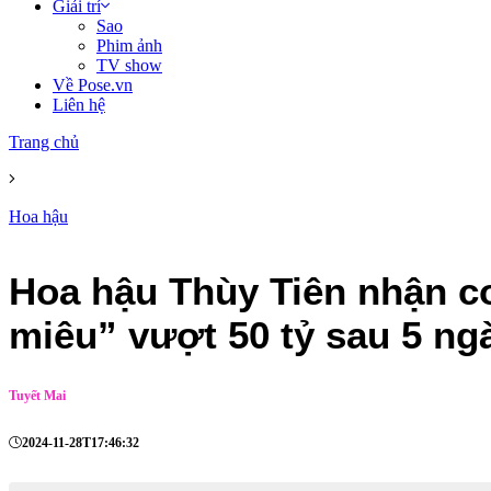
Giải trí
Sao
Phim ảnh
TV show
Về Pose.vn
Liên hệ
Trang chủ
Hoa hậu
Hoa hậu Thùy Tiên nhận cơ
miêu” vượt 50 tỷ sau 5 ng
Tuyết Mai
2024-11-28T17:46:32