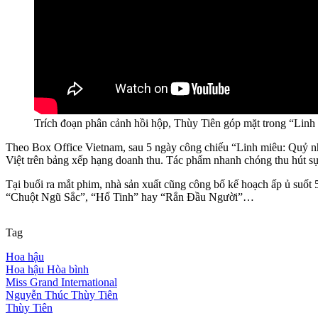
Trích đoạn phân cảnh hồi hộp, Thùy Tiên góp mặt trong “Linh
Theo Box Office Vietnam, sau 5 ngày công chiếu “Linh miêu: Quỷ nh
Việt trên bảng xếp hạng doanh thu. Tác phẩm nhanh chóng thu hút sự
Tại buổi ra mắt phim, nhà sản xuất cũng công bố kế hoạch ấp ủ suốt
“Chuột Ngũ Sắc”, “Hổ Tinh” hay “Rắn Đầu Người”…
Tag
Hoa hậu
Hoa hậu Hòa bình
Miss Grand International
Nguyễn Thúc Thùy Tiên
Thùy Tiên