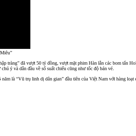
 Miêu”
ập tràng” đã vượt 50 tỷ đồng, vượt mặt phim Hàn lẫn các bom tấn Hol
 chú ý và dẫn đầu về số suất chiếu cũng như tốc độ bán vé.
 5 năm là “Vũ trụ linh dị dân gian” đầu tiên của Việt Nam với hàng l