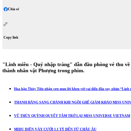
Chia sẻ
Copy link
"Linh miêu - Quỷ nhập tràng" dẫn đầu phòng vé thu về 
thành nhân vật Phượng trong phim.
Hoa hậu Thùy Tiên nhận cơn mưa lời khen với vai diễn đầu tay, phim “Linh m
THANH HẰNG SANG CHẢNH KHI NGỒI GHẾ GIÁM KHẢO MISS UNIV
VŨ THÚY QUỲNH QUYẾT TÂM TRỞ LẠI MISS UNIVERSE VIETNAM
MIDU DIỆN VÁY CƯỚI 1,1 TỶ ĐẾN TỪ CHÂU ÂU