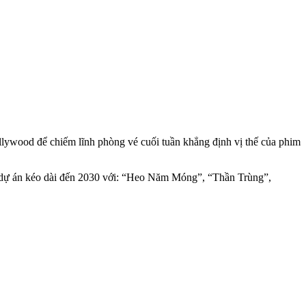
lywood để chiếm lĩnh phòng vé cuối tuần khẳng định vị thế của phim
oạt dự án kéo dài đến 2030 với: “Heo Năm Móng”, “Thần Trùng”,