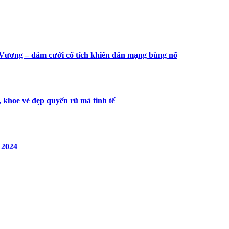
 Vương – đám cưới cổ tích khiến dân mạng bùng nổ
 khoe vẻ đẹp quyến rũ mà tinh tế
 2024