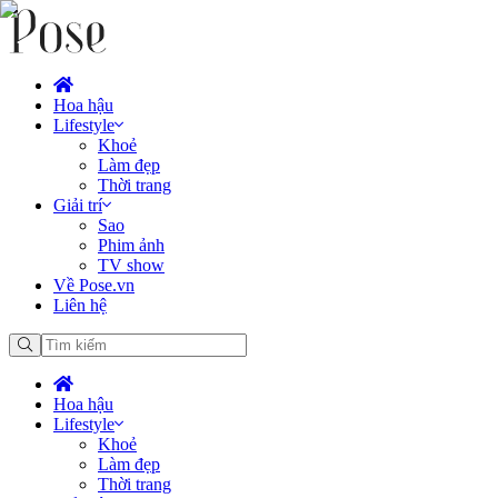
Hoa hậu
Lifestyle
Khoẻ
Làm đẹp
Thời trang
Giải trí
Sao
Phim ảnh
TV show
Về Pose.vn
Liên hệ
Hoa hậu
Lifestyle
Khoẻ
Làm đẹp
Thời trang