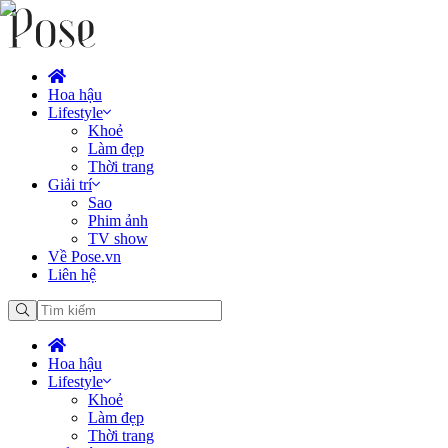
Hoa hậu
Lifestyle
Khoẻ
Làm đẹp
Thời trang
Giải trí
Sao
Phim ảnh
TV show
Về Pose.vn
Liên hệ
Hoa hậu
Lifestyle
Khoẻ
Làm đẹp
Thời trang