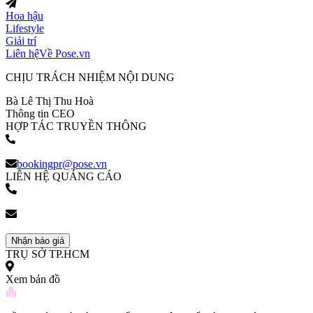
Hoa hậu
Lifestyle
Giải trí
Liên hệ
Về Pose.vn
CHỊU TRÁCH NHIỆM NỘI DUNG
Bà Lê Thị Thu Hoà
Thông tin CEO
HỢP TÁC TRUYỀN THÔNG
(+84) 903 216 926
bookingpr@pose.vn
LIÊN HỆ QUẢNG CÁO
(+84) 903 216 926
bookingpr@pose.vn
Nhận báo giá
TRỤ SỞ TP.HCM
Xem bản đồ