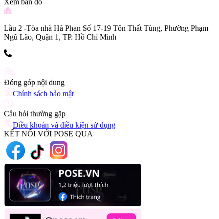
Xem bản đồ
Lầu 2 -Tòa nhà Hà Phan Số 17-19 Tôn Thất Tùng, Phường Phạm
Ngũ Lão, Quận 1, TP. Hồ Chí Minh
(+84) 903 216 926
Đóng góp nội dung
Chính sách bảo mật
Câu hỏi thường gặp
Điều khoản và điều kiện sử dụng
KẾT NỐI VỚI POSE QUA