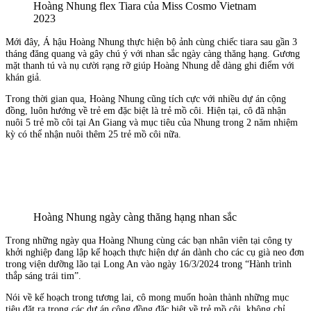
Hoàng Nhung flex Tiara của Miss Cosmo Vietnam
2023
Mới đây, Á hậu Hoàng Nhung thực hiện bộ ảnh cùng chiếc tiara sau gần 3
tháng đăng quang và gây chú ý với nhan sắc ngày càng thăng hạng. Gương
mặt thanh tú và nụ cười rạng rỡ giúp Hoàng Nhung dễ dàng ghi điểm với
khán giả.
Trong thời gian qua, Hoàng Nhung cũng tích cực với nhiều dự án cộng
đồng, luôn hướng về trẻ em đặc biệt là trẻ mồ côi. Hiện tại, cô đã nhận
nuôi 5 trẻ mồ côi tại An Giang và mục tiêu của Nhung trong 2 năm nhiệm
kỳ có thể nhận nuôi thêm 25 trẻ mồ côi nữa.
Hoàng Nhung ngày càng thăng hạng nhan sắc
Trong những ngày qua Hoàng Nhung cùng các bạn nhân viên tại công ty
khởi nghiệp đang lập kế hoạch thực hiện dự án dành cho các cụ già neo đơn
trong viện dưỡng lão tại Long An vào ngày 16/3/2024 trong “Hành trình
thắp sáng trái tim”.
Nói về kế hoạch trong tương lai, cô mong muốn hoàn thành những mục
tiêu đặt ra trong các dự án cộng đồng đặc biệt về trẻ mồ côi, không chỉ