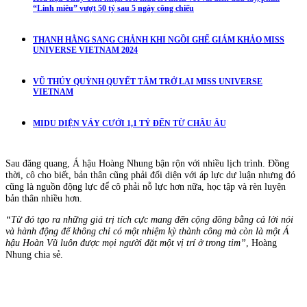
“Linh miêu” vượt 50 tỷ sau 5 ngày công chiếu
THANH HẰNG SANG CHẢNH KHI NGỒI GHẾ GIÁM KHẢO MISS
UNIVERSE VIETNAM 2024
VŨ THÚY QUỲNH QUYẾT TÂM TRỞ LẠI MISS UNIVERSE
VIETNAM
MIDU DIỆN VÁY CƯỚI 1,1 TỶ ĐẾN TỪ CHÂU ÂU
Sau đăng quang, Á hậu Hoàng Nhung bận rộn với nhiều lịch trình. Đồng
thời, cô cho biết, bản thân cũng phải đối diện với áp lực dư luận nhưng đó
cũng là nguồn động lực để cô phải nỗ lực hơn nữa, học tập và rèn luyện
bản thân nhiều hơn.
“Từ đó tạo ra những giá trị tích cực mang đến cộng đồng bằng cả lời nói
và hành động để không chỉ có một nhiệm kỳ thành công mà còn là một Á
hậu Hoàn Vũ luôn được mọi người đặt một vị trí ở trong tim”
, Hoàng
Nhung chia sẻ.