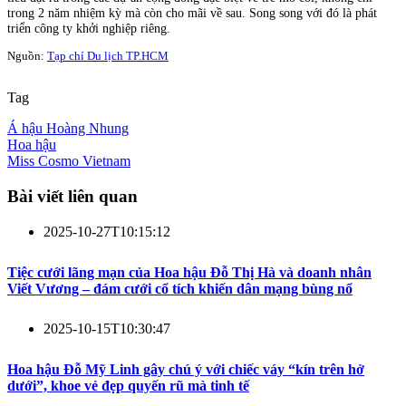
trong 2 năm nhiệm kỳ mà còn cho mãi về sau. Song song với đó là phát
triển công ty khởi nghiệp riêng.
Nguồn:
Tạp chí Du lịch TP.HCM
Tag
Á hậu Hoàng Nhung
Hoa hậu
Miss Cosmo Vietnam
Bài viết liên quan
2025-10-27T10:15:12
Tiệc cưới lãng mạn của Hoa hậu Đỗ Thị Hà và doanh nhân
Viết Vương – đám cưới cổ tích khiến dân mạng bùng nổ
2025-10-15T10:30:47
Hoa hậu Đỗ Mỹ Linh gây chú ý với chiếc váy “kín trên hở
dưới”, khoe vẻ đẹp quyến rũ mà tinh tế