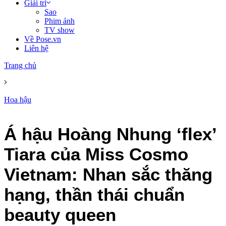
Giải trí
Sao
Phim ảnh
TV show
Về Pose.vn
Liên hệ
Trang chủ
Hoa hậu
Á hậu Hoàng Nhung ‘flex’
Tiara của Miss Cosmo
Vietnam: Nhan sắc thăng
hạng, thần thái chuẩn
beauty queen