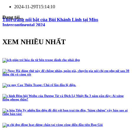
2024-11-29T15:14:10
Đang tải...
Thời trang nổi bật của Bùi Khánh Linh tại Miss
Intercontinental 2024
XEM NHIỀU NHẤT
5 cách giúp trẻ hóa da từ bên trong dành cho phái đẹp
Hồ Ngọc Hà dùng thứ này để chống nhăn, ngăn già, chuyên gia nói chị em phụ nữ sau 30
dùng thì vô cùng tốt
Lễ vu quy Cao Thiên Trang: Chú rể lần đầu lộ diện.
Tạo hình Đêm hội Weibo của Dương Tử và Địch Lệ Nhiệt Ba 3 năm gần đây: Ai xứng
đáng phong thần?
Hoa hậu Tiểu Vy nhiều lần diện đồ đôi với bạn trai tin đồn, ‘bằng chứng’ vậy bảo sao ai
cũng bàn tán!
Năm chị đẹp đồng loạt dừng chân tại vòng công diễn đầu tiên Đạp Gió