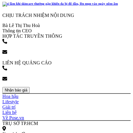
4 sai lầm khi skincare thường gặp khiến da bị đổ dầu, lên mụn vào ngày nồm ẩm
CHỊU TRÁCH NHIỆM NỘI DUNG
Bà Lê Thị Thu Hoà
Thông tin CEO
HỢP TÁC TRUYỀN THÔNG
(+84) 903 216 926
bookingpr@pose.vn
LIÊN HỆ QUẢNG CÁO
(+84) 903 216 926
bookingpr@pose.vn
Nhận báo giá
Hoa hậu
Lifestyle
Giải trí
Liên hệ
Về Pose.vn
TRỤ SỞ TP.HCM