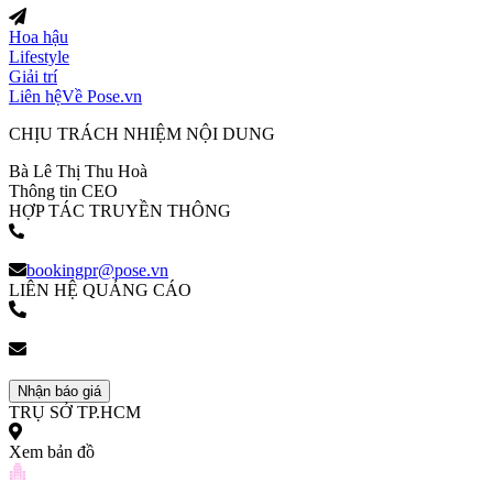
Hoa hậu
Lifestyle
Giải trí
Liên hệ
Về Pose.vn
CHỊU TRÁCH NHIỆM NỘI DUNG
Bà Lê Thị Thu Hoà
Thông tin CEO
HỢP TÁC TRUYỀN THÔNG
(+84) 903 216 926
bookingpr@pose.vn
LIÊN HỆ QUẢNG CÁO
(+84) 903 216 926
bookingpr@pose.vn
Nhận báo giá
TRỤ SỞ TP.HCM
Xem bản đồ