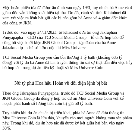
Việc hoãn phiên tòa đã được ấn định vào ngày 19/3, tuy nhiên bà Anne và 4
giám đốc vẫn không xuất hiện tại tòa. Do đó, cảnh sát tỉnh Kabinburi đã
xem xét việc ra lệnh bắt giữ các bị cáo gồm bà Anne và 4 giám đốc khác
của công ty JKN.
Trước đó, vào ngày 24/11/2023, tờ Khaosod đưa tin ông Jakraphan
Punyapapha – CEO của TCJ Social Media Group – tổ chức họp báo để
công bố việc khởi kiện JKN Global Group – tập đoàn của bà Anne
Jakrakutatip – chủ sở hữu cuộc thi Miss Universe.
TCJ Social Media Group yêu cầu bồi thường 1 tỷ bath (khoảng 685 tỷ
đồng) với lý do bà Anne đã lan truyền thông tin sai sự thật dẫn đến việc hủy
bỏ hợp tác trong dự án tiền kỹ thuật số Miss Universe Coin.
Nữ tỷ phú Hoa hậu Hoàn vũ đối diện lệnh bị bắt
Theo ông Jakraphan Punyapapha, trước đó TCJ Social Media Group và
JKN Global Group đã đồng ý hợp tác dự án Miss Universe Coin với kế
hoạch phát hành số lượng tiền coin trị giá 50 tỷ bath.
Tuy nhiên khi dự án chuẩn bị triển khai, phía bà Anne đã đưa thông tin
Miss Universe Coin là lừa đảo, khuyến cáo mọi người không mua sản phẩm
này. Trong khi đó, dự án hợp tác đã được ký kết giữa hai bên vào ngày
30/6.