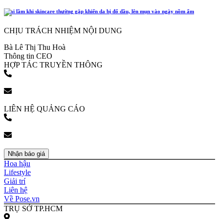
4 sai lầm khi skincare thường gặp khiến da bị đổ dầu, lên mụn vào ngày nồm ẩm
CHỊU TRÁCH NHIỆM NỘI DUNG
Bà Lê Thị Thu Hoà
Thông tin CEO
HỢP TÁC TRUYỀN THÔNG
(+84) 903 216 926
bookingpr@pose.vn
LIÊN HỆ QUẢNG CÁO
(+84) 903 216 926
bookingpr@pose.vn
Nhận báo giá
Hoa hậu
Lifestyle
Giải trí
Liên hệ
Về Pose.vn
TRỤ SỞ TP.HCM