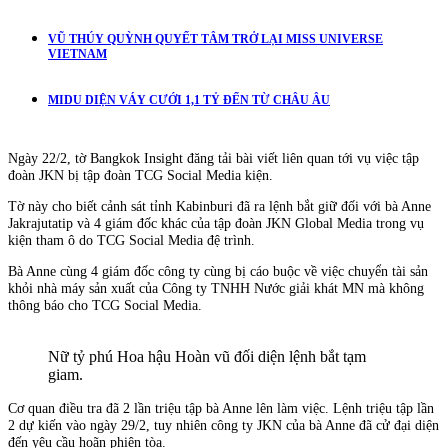
VŨ THÚY QUỲNH QUYẾT TÂM TRỞ LẠI MISS UNIVERSE
VIETNAM
MIDU DIỆN VÁY CƯỚI 1,1 TỶ ĐẾN TỪ CHÂU ÂU
Ngày 22/2, tờ Bangkok Insight đăng tải bài viết liên quan tới vụ việc tập
đoàn JKN bị tập đoàn TCG Social Media kiện.
Tờ này cho biết cảnh sát tỉnh Kabinburi đã ra lệnh bắt giữ đối với bà Anne
Jakrajutatip và 4 giám đốc khác của tập đoàn JKN Global Media trong vụ
kiện tham ô do TCG Social Media đệ trình.
Bà Anne cùng 4 giám đốc công ty cùng bị cáo buộc về việc chuyển tài sản
khỏi nhà máy sản xuất của Công ty TNHH Nước giải khát MN mà không
thông báo cho TCG Social Media.
Nữ tỷ phú Hoa hậu Hoàn vũ đối diện lệnh bắt tạm
giam.
Cơ quan điều tra đã 2 lần triệu tập bà Anne lên làm việc. Lệnh triệu tập lần
2 dự kiến vào ngày 29/2, tuy nhiên công ty JKN của bà Anne đã cử đại diện
đến yêu cầu hoãn phiên tòa.