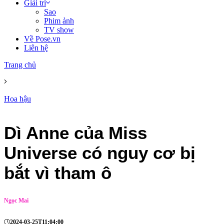
Giải trí
Sao
Phim ảnh
TV show
Về Pose.vn
Liên hệ
Trang chủ
Hoa hậu
Dì Anne của Miss
Universe có nguy cơ bị
bắt vì tham ô
Ngọc Mai
2024-03-25T11:04:00