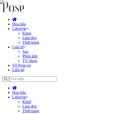
Hoa hậu
Lifestyle
Khoẻ
Làm đẹp
Thời trang
Giải trí
Sao
Phim ảnh
TV show
Về Pose.vn
Liên hệ
Hoa hậu
Lifestyle
Khoẻ
Làm đẹp
Thời trang