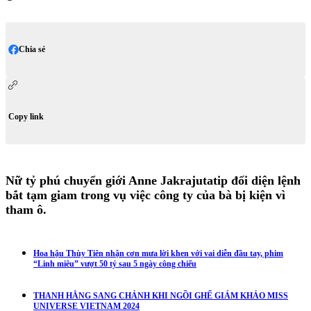
Chia sẻ
Copy link
Nữ tỷ phú chuyển giới Anne Jakrajutatip đối diện lệnh
bắt tạm giam trong vụ việc công ty của bà bị kiện vì
tham ô.
Hoa hậu Thùy Tiên nhận cơn mưa lời khen với vai diễn đầu tay, phim
“Linh miêu” vượt 50 tỷ sau 5 ngày công chiếu
THANH HẰNG SANG CHẢNH KHI NGỒI GHẾ GIÁM KHẢO MISS
UNIVERSE VIETNAM 2024