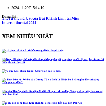
2024-11-29T15:14:10
Đang tải...
Thời trang nổi bật của Bùi Khánh Linh tại Miss
Intercontinental 2024
XEM NHIỀU NHẤT
5 cách giúp trẻ hóa da từ bên trong dành cho phái đẹp
Hồ Ngọc Hà dùng thứ này để chống nhăn, ngăn già, chuyên gia nói chị em phụ nữ sau 30
dùng thì vô cùng tốt
Lễ vu quy Cao Thiên Trang: Chú rể lần đầu lộ diện.
Tạo hình Đêm hội Weibo của Dương Tử và Địch Lệ Nhiệt Ba 3 năm gần đây: Ai xứng
đáng phong thần?
Hoa hậu Tiểu Vy nhiều lần diện đồ đôi với bạn trai tin đồn, ‘bằng chứng’ vậy bảo sao ai
cũng bàn tán!
Năm chị đẹp đồng loạt dừng chân tại vòng công diễn đầu tiên Đạp Gió