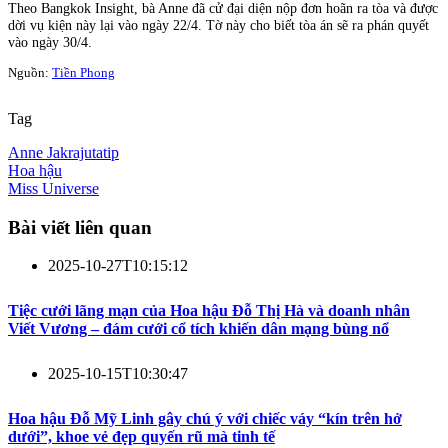
Theo Bangkok Insight, bà Anne đã cử đại diện nộp đơn hoãn ra tòa và được
dời vụ kiện này lại vào ngày 22/4. Tờ này cho biết tòa án sẽ ra phán quyết
vào ngày 30/4.
Nguồn:
Tiền Phong
Tag
Anne Jakrajutatip
Hoa hậu
Miss Universe
Bài viết liên quan
2025-10-27T10:15:12
Tiệc cưới lãng mạn của Hoa hậu Đỗ Thị Hà và doanh nhân
Viết Vương – đám cưới cổ tích khiến dân mạng bùng nổ
2025-10-15T10:30:47
Hoa hậu Đỗ Mỹ Linh gây chú ý với chiếc váy “kín trên hở
dưới”, khoe vẻ đẹp quyến rũ mà tinh tế