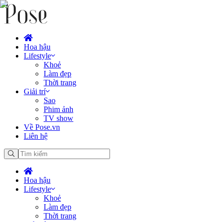
Hoa hậu
Lifestyle
Khoẻ
Làm đẹp
Thời trang
Giải trí
Sao
Phim ảnh
TV show
Về Pose.vn
Liên hệ
Hoa hậu
Lifestyle
Khoẻ
Làm đẹp
Thời trang