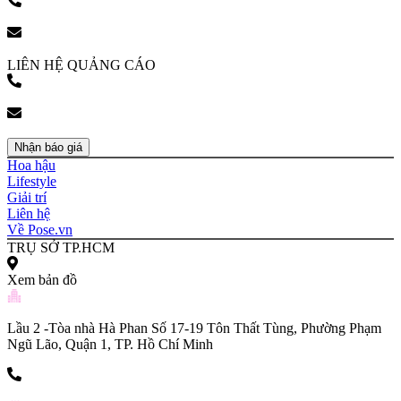
(+84) 903 216 926
bookingpr@pose.vn
LIÊN HỆ QUẢNG CÁO
(+84) 903 216 926
bookingpr@pose.vn
Nhận báo giá
Hoa hậu
Lifestyle
Giải trí
Liên hệ
Về Pose.vn
TRỤ SỞ TP.HCM
Xem bản đồ
Lầu 2 -Tòa nhà Hà Phan Số 17-19 Tôn Thất Tùng, Phường Phạm
Ngũ Lão, Quận 1, TP. Hồ Chí Minh
(+84) 903 216 926