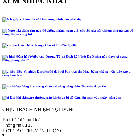
XEM NHIỀU NHẤT
5 cách giúp trẻ hóa da từ bên trong dành cho phái đẹp
Hồ Ngọc Hà dùng thứ này để chống nhăn, ngăn già, chuyên gia nói chị em phụ nữ sau 30
dùng thì vô cùng tốt
Lễ vu quy Cao Thiên Trang: Chú rể lần đầu lộ diện.
Tạo hình Đêm hội Weibo của Dương Tử và Địch Lệ Nhiệt Ba 3 năm gần đây: Ai xứng
đáng phong thần?
Hoa hậu Tiểu Vy nhiều lần diện đồ đôi với bạn trai tin đồn, ‘bằng chứng’ vậy bảo sao ai
cũng bàn tán!
Năm chị đẹp đồng loạt dừng chân tại vòng công diễn đầu tiên Đạp Gió
4 sai lầm khi skincare thường gặp khiến da bị đổ dầu, lên mụn vào ngày nồm ẩm
CHỊU TRÁCH NHIỆM NỘI DUNG
Bà Lê Thị Thu Hoà
Thông tin CEO
HỢP TÁC TRUYỀN THÔNG