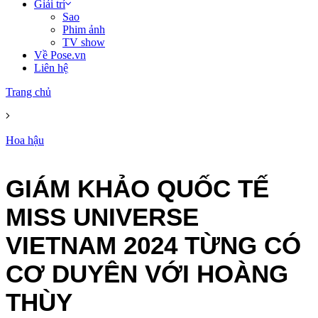
Giải trí
Sao
Phim ảnh
TV show
Về Pose.vn
Liên hệ
Trang chủ
Hoa hậu
GIÁM KHẢO QUỐC TẾ
MISS UNIVERSE
VIETNAM 2024 TỪNG CÓ
CƠ DUYÊN VỚI HOÀNG
THÙY