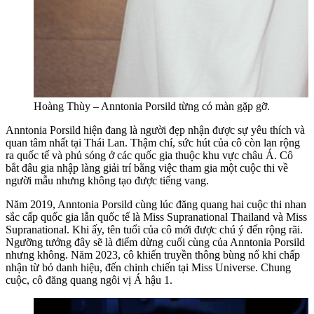
Hoàng Thùy – Anntonia Porsild từng có màn gặp gỡ.
Anntonia Porsild hiện đang là người đẹp nhận được sự yêu thích và
quan tâm nhất tại Thái Lan. Thậm chí, sức hút của cô còn lan rộng
ra quốc tế và phủ sóng ở các quốc gia thuộc khu vực châu Á. Cô
bắt đâu gia nhập làng giải trí bằng việc tham gia một cuộc thi về
người mẫu nhưng không tạo được tiếng vang.
Năm 2019, Anntonia Porsild cùng lúc đăng quang hai cuộc thi nhan
sắc cấp quốc gia lẫn quốc tế là Miss Supranational Thailand và Miss
Supranational. Khi ấy, tên tuổi của cô mới được chú ý đến rộng rãi.
Ngưỡng tưởng đây sẽ là điểm dừng cuối cùng của Anntonia Porsild
nhưng không. Năm 2023, cô khiến truyền thông bùng nổ khi chấp
nhận từ bỏ danh hiệu, đến chinh chiến tại Miss Universe. Chung
cuộc, cô đăng quang ngôi vị Á hậu 1.