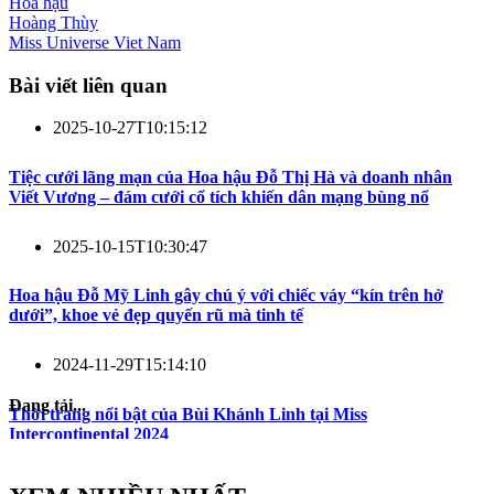
Hoa hậu
Hoàng Thùy
Miss Universe Viet Nam
Bài viết liên quan
2025-10-27T10:15:12
Tiệc cưới lãng mạn của Hoa hậu Đỗ Thị Hà và doanh nhân
Viết Vương – đám cưới cổ tích khiến dân mạng bùng nổ
2025-10-15T10:30:47
Hoa hậu Đỗ Mỹ Linh gây chú ý với chiếc váy “kín trên hở
dưới”, khoe vẻ đẹp quyến rũ mà tinh tế
2024-11-29T15:14:10
Đang tải...
Thời trang nổi bật của Bùi Khánh Linh tại Miss
Intercontinental 2024