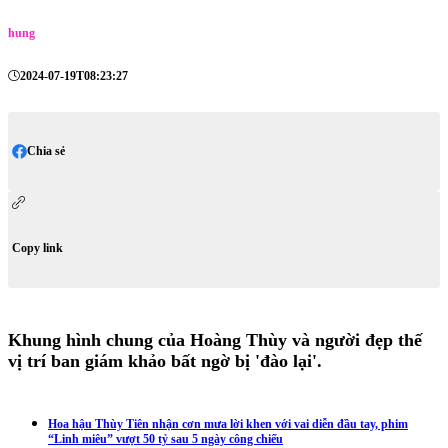
hung
2024-07-19T08:23:27
Chia sẻ
Copy link
Khung hình chung của Hoàng Thùy và người đẹp thế
vị trí ban giám khảo bất ngờ bị 'đào lại'.
Hoa hậu Thùy Tiên nhận cơn mưa lời khen với vai diễn đầu tay, phim
“Linh miêu” vượt 50 tỷ sau 5 ngày công chiếu