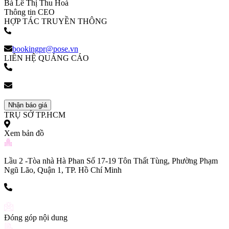
Bà Lê Thị Thu Hoà
Thông tin CEO
HỢP TÁC TRUYỀN THÔNG
(+84) 903 216 926
bookingpr@pose.vn
LIÊN HỆ QUẢNG CÁO
(+84) 903 216 926
bookingpr@pose.vn
Nhận báo giá
TRỤ SỞ TP.HCM
Xem bản đồ
Lầu 2 -Tòa nhà Hà Phan Số 17-19 Tôn Thất Tùng, Phường Phạm
Ngũ Lão, Quận 1, TP. Hồ Chí Minh
(+84) 903 216 926
Đóng góp nội dung