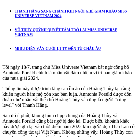
THANH HẰNG SANG CHẢNH KHI NGỒI GHẾ GIÁM KHẢO MISS
UNIVERSE VIETNAM 2024
VŨ THÚY QUỲNH QUYẾT TÂM TRỞ LẠI MISS UNIVERSE
VIETNAM
MIDU DIỆN VÁY CƯỚI 1,1 TỶ ĐẾN TỪ CHÂU ÂU
Tối ngày 18/7, trang chủ Miss Universe Vietnam bất ngờ công bố
Anntonia Porsild chính là nhân vật đảm nhiệm vị trí ban giám khảo
của mùa giải 2024.
Thông tin này được trình làng sau ồn ào của Hoàng Thùy lại càng
khiến người hâm mộ xôn xao bàn luận. Anntonia Porsild được đồn
đoán như nhân vật thế chỗ Hoàng Thùy và cũng là người “cùng
level” với Thanh Hằng.
Sau đó ít phút, khung hình chụp chung của Hoàng Thùy và
Anntonia Porsild cũng bất ngờ bị đào lại. Được biết, khoảnh khắc
này được ghi lại vào thời điểm năm 2022 khi người đẹp Thái Lan có
chuyến công tác tại Việt Nam. Không những vậy, Hoàng Thùy còn