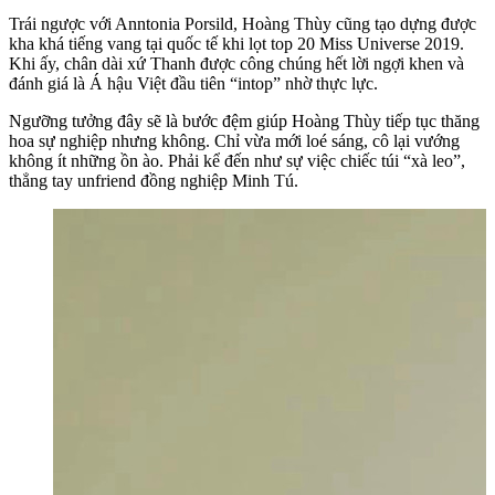
Trái ngược với Anntonia Porsild, Hoàng Thùy cũng tạo dựng được
kha khá tiếng vang tại quốc tế khi lọt top 20 Miss Universe 2019.
Khi ấy, chân dài xứ Thanh được công chúng hết lời ngợi khen và
đánh giá là Á hậu Việt đầu tiên “intop” nhờ thực lực.
Ngưỡng tưởng đây sẽ là bước đệm giúp Hoàng Thùy tiếp tục thăng
hoa sự nghiệp nhưng không. Chỉ vừa mới loé sáng, cô lại vướng
không ít những ồn ào. Phải kể đến như sự việc chiếc túi “xà leo”,
thẳng tay unfriend đồng nghiệp Minh Tú.