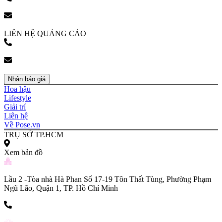
(+84) 903 216 926
bookingpr@pose.vn
LIÊN HỆ QUẢNG CÁO
(+84) 903 216 926
bookingpr@pose.vn
Nhận báo giá
Hoa hậu
Lifestyle
Giải trí
Liên hệ
Về Pose.vn
TRỤ SỞ TP.HCM
Xem bản đồ
Lầu 2 -Tòa nhà Hà Phan Số 17-19 Tôn Thất Tùng, Phường Phạm
Ngũ Lão, Quận 1, TP. Hồ Chí Minh
(+84) 903 216 926