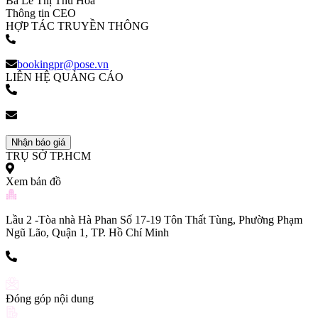
Bà Lê Thị Thu Hoà
Thông tin CEO
HỢP TÁC TRUYỀN THÔNG
(+84) 903 216 926
bookingpr@pose.vn
LIÊN HỆ QUẢNG CÁO
(+84) 903 216 926
bookingpr@pose.vn
Nhận báo giá
TRỤ SỞ TP.HCM
Xem bản đồ
Lầu 2 -Tòa nhà Hà Phan Số 17-19 Tôn Thất Tùng, Phường Phạm
Ngũ Lão, Quận 1, TP. Hồ Chí Minh
(+84) 903 216 926
Đóng góp nội dung