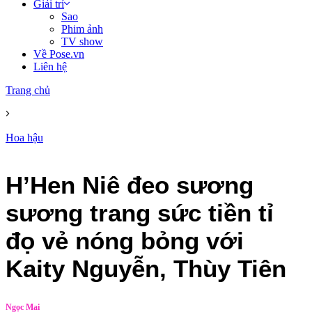
Giải trí
Sao
Phim ảnh
TV show
Về Pose.vn
Liên hệ
Trang chủ
Hoa hậu
H’Hen Niê đeo sương
sương trang sức tiền tỉ
đọ vẻ nóng bỏng với
Kaity Nguyễn, Thùy Tiên
Ngọc Mai