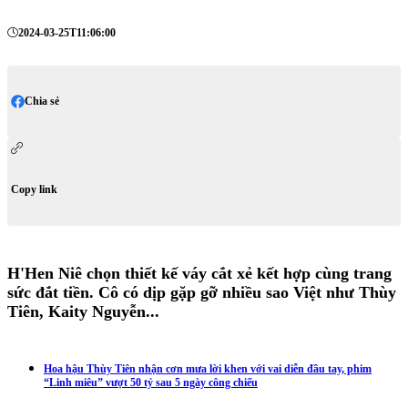
2024-03-25T11:06:00
Chia sẻ
Copy link
H'Hen Niê chọn thiết kế váy cắt xẻ kết hợp cùng trang
sức đắt tiền. Cô có dịp gặp gỡ nhiều sao Việt như Thùy
Tiên, Kaity Nguyễn...
Hoa hậu Thùy Tiên nhận cơn mưa lời khen với vai diễn đầu tay, phim
“Linh miêu” vượt 50 tỷ sau 5 ngày công chiếu