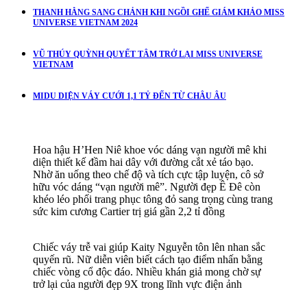
THANH HẰNG SANG CHẢNH KHI NGỒI GHẾ GIÁM KHẢO MISS
UNIVERSE VIETNAM 2024
VŨ THÚY QUỲNH QUYẾT TÂM TRỞ LẠI MISS UNIVERSE
VIETNAM
MIDU DIỆN VÁY CƯỚI 1,1 TỶ ĐẾN TỪ CHÂU ÂU
Hoa hậu H’Hen Niê khoe vóc dáng vạn người mê khi
diện thiết kế đầm hai dây với đường cắt xẻ táo bạo.
Nhờ ăn uống theo chế độ và tích cực tập luyện, cô sở
hữu vóc dáng “vạn người mê”. Người đẹp Ê Đê còn
khéo léo phối trang phục tông đỏ sang trọng cùng trang
sức kim cương Cartier trị giá gần 2,2 tỉ đồng
Chiếc váy trễ vai giúp Kaity Nguyễn tôn lên nhan sắc
quyến rũ. Nữ diễn viên biết cách tạo điểm nhấn bằng
chiếc vòng cổ độc đáo. Nhiều khán giả mong chờ sự
trở lại của người đẹp 9X trong lĩnh vực điện ảnh