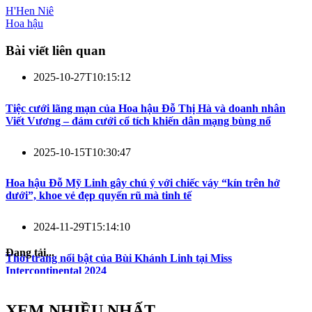
H'Hen Niê
Hoa hậu
Bài viết liên quan
2025-10-27T10:15:12
Tiệc cưới lãng mạn của Hoa hậu Đỗ Thị Hà và doanh nhân
Viết Vương – đám cưới cổ tích khiến dân mạng bùng nổ
2025-10-15T10:30:47
Hoa hậu Đỗ Mỹ Linh gây chú ý với chiếc váy “kín trên hở
dưới”, khoe vẻ đẹp quyến rũ mà tinh tế
2024-11-29T15:14:10
Đang tải...
Thời trang nổi bật của Bùi Khánh Linh tại Miss
Intercontinental 2024
XEM NHIỀU NHẤT