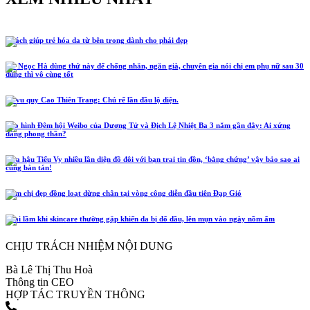
5 cách giúp trẻ hóa da từ bên trong dành cho phái đẹp
Hồ Ngọc Hà dùng thứ này để chống nhăn, ngăn già, chuyên gia nói chị em phụ nữ sau 30
dùng thì vô cùng tốt
Lễ vu quy Cao Thiên Trang: Chú rể lần đầu lộ diện.
Tạo hình Đêm hội Weibo của Dương Tử và Địch Lệ Nhiệt Ba 3 năm gần đây: Ai xứng
đáng phong thần?
Hoa hậu Tiểu Vy nhiều lần diện đồ đôi với bạn trai tin đồn, ‘bằng chứng’ vậy bảo sao ai
cũng bàn tán!
Năm chị đẹp đồng loạt dừng chân tại vòng công diễn đầu tiên Đạp Gió
4 sai lầm khi skincare thường gặp khiến da bị đổ dầu, lên mụn vào ngày nồm ẩm
CHỊU TRÁCH NHIỆM NỘI DUNG
Bà Lê Thị Thu Hoà
Thông tin CEO
HỢP TÁC TRUYỀN THÔNG