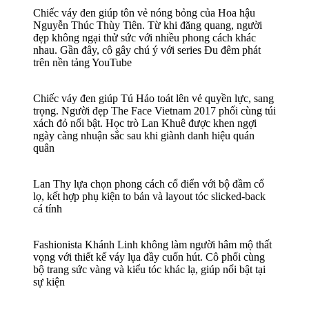
Chiếc váy đen giúp tôn vẻ nóng bỏng của Hoa hậu
Nguyễn Thúc Thùy Tiên. Từ khi đăng quang, người
đẹp không ngại thử sức với nhiều phong cách khác
nhau. Gần đây, cô gây chú ý với series Đu đêm phát
trên nền tảng YouTube
Chiếc váy đen giúp Tú Hảo toát lên vẻ quyền lực, sang
trọng. Người đẹp The Face Vietnam 2017 phối cùng túi
xách đỏ nổi bật. Học trò Lan Khuê được khen ngợi
ngày càng nhuận sắc sau khi giành danh hiệu quán
quân
Lan Thy lựa chọn phong cách cổ điển với bộ đầm cổ
lọ, kết hợp phụ kiện to bản và layout tóc slicked-back
cá tính
Fashionista Khánh Linh không làm người hâm mộ thất
vọng với thiết kế váy lụa đầy cuốn hút. Cô phối cùng
bộ trang sức vàng và kiểu tóc khác lạ, giúp nổi bật tại
sự kiện