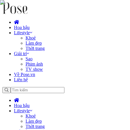
Hoa hậu
Lifestyle
Khoẻ
Làm đẹp
Thời trang
Giải trí
Sao
Phim ảnh
TV show
Về Pose.vn
Liên hệ
Hoa hậu
Lifestyle
Khoẻ
Làm đẹp
Thời trang