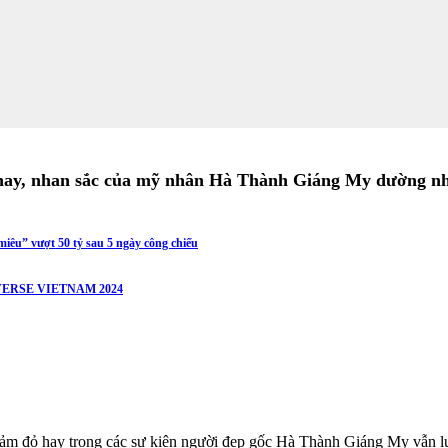
 nay, nhan sắc của mỹ nhân Hà Thành Giáng My dường n
iêu” vượt 50 tỷ sau 5 ngày công chiếu
ERSE VIETNAM 2024
thảm đỏ hay trong các sự kiện người đẹp gốc Hà Thành Giáng My vẫn luô