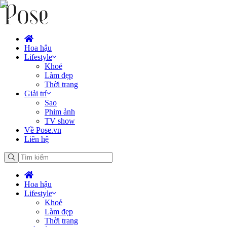
Hoa hậu
Lifestyle
Khoẻ
Làm đẹp
Thời trang
Giải trí
Sao
Phim ảnh
TV show
Về Pose.vn
Liên hệ
Hoa hậu
Lifestyle
Khoẻ
Làm đẹp
Thời trang