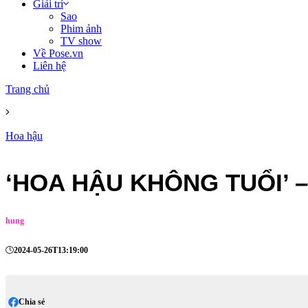
Giải trí
Sao
Phim ảnh
TV show
Về Pose.vn
Liên hệ
Trang chủ
Hoa hậu
‘HOA HẬU KHÔNG TUỔI’ 
hung
2024-05-26T13:19:00
Chia sẻ