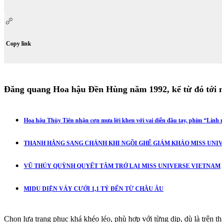
Copy link
Đăng quang Hoa hậu Đền Hùng năm 1992, kể từ đó tới
Hoa hậu Thùy Tiên nhận cơn mưa lời khen với vai diễn đầu tay, phim “Linh m
THANH HẰNG SANG CHẢNH KHI NGỒI GHẾ GIÁM KHẢO MISS UNIV
VŨ THÚY QUỲNH QUYẾT TÂM TRỞ LẠI MISS UNIVERSE VIETNAM
MIDU DIỆN VÁY CƯỚI 1,1 TỶ ĐẾN TỪ CHÂU ÂU
Chọn lựa trang phục khá khéo léo, phù hợp với từng dịp, dù là trên 