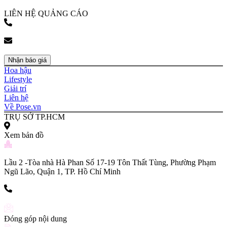
bookingpr@pose.vn
LIÊN HỆ QUẢNG CÁO
(+84) 903 216 926
bookingpr@pose.vn
Nhận báo giá
Hoa hậu
Lifestyle
Giải trí
Liên hệ
Về Pose.vn
TRỤ SỞ TP.HCM
Xem bản đồ
Lầu 2 -Tòa nhà Hà Phan Số 17-19 Tôn Thất Tùng, Phường Phạm
Ngũ Lão, Quận 1, TP. Hồ Chí Minh
(+84) 903 216 926
Đóng góp nội dung