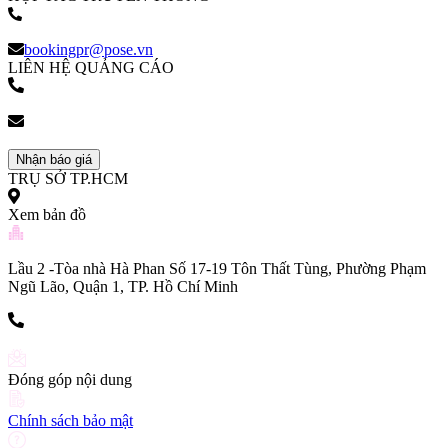
(+84) 903 216 926
bookingpr@pose.vn
LIÊN HỆ QUẢNG CÁO
(+84) 903 216 926
bookingpr@pose.vn
Nhận báo giá
TRỤ SỞ TP.HCM
Xem bản đồ
Lầu 2 -Tòa nhà Hà Phan Số 17-19 Tôn Thất Tùng, Phường Phạm
Ngũ Lão, Quận 1, TP. Hồ Chí Minh
(+84) 903 216 926
Đóng góp nội dung
Chính sách bảo mật