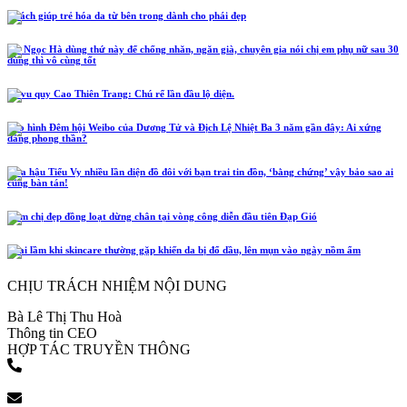
5 cách giúp trẻ hóa da từ bên trong dành cho phái đẹp
Hồ Ngọc Hà dùng thứ này để chống nhăn, ngăn già, chuyên gia nói chị em phụ nữ sau 30
dùng thì vô cùng tốt
Lễ vu quy Cao Thiên Trang: Chú rể lần đầu lộ diện.
Tạo hình Đêm hội Weibo của Dương Tử và Địch Lệ Nhiệt Ba 3 năm gần đây: Ai xứng
đáng phong thần?
Hoa hậu Tiểu Vy nhiều lần diện đồ đôi với bạn trai tin đồn, ‘bằng chứng’ vậy bảo sao ai
cũng bàn tán!
Năm chị đẹp đồng loạt dừng chân tại vòng công diễn đầu tiên Đạp Gió
4 sai lầm khi skincare thường gặp khiến da bị đổ dầu, lên mụn vào ngày nồm ẩm
CHỊU TRÁCH NHIỆM NỘI DUNG
Bà Lê Thị Thu Hoà
Thông tin CEO
HỢP TÁC TRUYỀN THÔNG
(+84) 903 216 926