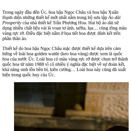
Trong ngày đầu đến Úc, hoa hậu Ngọc Châu và hoa hậu Xuân
Hạnh diện những thiết kế mới nhất nằm trong bộ sưu tập
Áo dài
Prosperity
của nhà thiết kế Trần Phương Hoa. Hai bộ áo dài sử
dụng nhiều chất liệu vải là voan tơ ánh, taffta, lụa… cùng tông màu
vàng rực rỡ. Điều đặc biệt nằm ở họa tiết hoa được đính kết trên
phần thân áo.
Thiết kế do hoa hậu Ngọc Châu mặc được thiết kế dựa trên cảm
hứng về loài hoa golden wattle (keo hoa vàng) được xem là quốc
hoa của nước Úc. Loài hoa có màu vàng rực rỡ được chọn trở thành
quốc hoa từ năm 1988 vì có nhiều ý nghĩa đặc biệt về sự đoàn kết,
khả năng sinh tồn bền bỉ, kiên cường… Loài hoa này cũng đã xuất
hiện trong quốc huy của Úc.