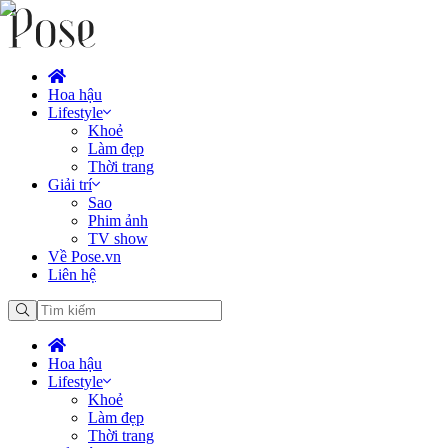
Hoa hậu
Lifestyle
Khoẻ
Làm đẹp
Thời trang
Giải trí
Sao
Phim ảnh
TV show
Về Pose.vn
Liên hệ
Hoa hậu
Lifestyle
Khoẻ
Làm đẹp
Thời trang