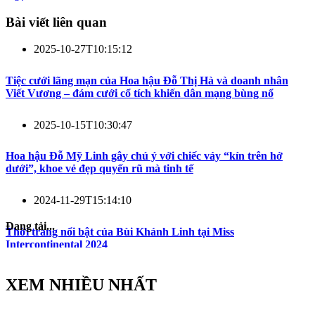
Bài viết liên quan
2025-10-27T10:15:12
Tiệc cưới lãng mạn của Hoa hậu Đỗ Thị Hà và doanh nhân
Viết Vương – đám cưới cổ tích khiến dân mạng bùng nổ
2025-10-15T10:30:47
Hoa hậu Đỗ Mỹ Linh gây chú ý với chiếc váy “kín trên hở
dưới”, khoe vẻ đẹp quyến rũ mà tinh tế
2024-11-29T15:14:10
Đang tải...
Thời trang nổi bật của Bùi Khánh Linh tại Miss
Intercontinental 2024
XEM NHIỀU NHẤT