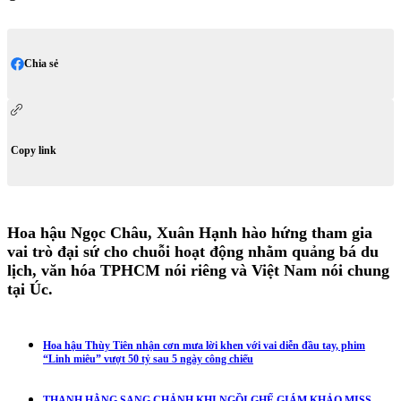
Chia sẻ
Copy link
Hoa hậu Ngọc Châu, Xuân Hạnh hào hứng tham gia
vai trò đại sứ cho chuỗi hoạt động nhằm quảng bá du
lịch, văn hóa TPHCM nói riêng và Việt Nam nói chung
tại Úc.
Hoa hậu Thùy Tiên nhận cơn mưa lời khen với vai diễn đầu tay, phim
“Linh miêu” vượt 50 tỷ sau 5 ngày công chiếu
THANH HẰNG SANG CHẢNH KHI NGỒI GHẾ GIÁM KHẢO MISS