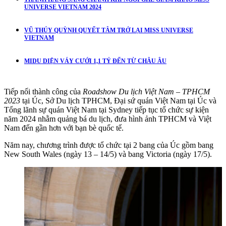
UNIVERSE VIETNAM 2024
VŨ THÚY QUỲNH QUYẾT TÂM TRỞ LẠI MISS UNIVERSE
VIETNAM
MIDU DIỆN VÁY CƯỚI 1,1 TỶ ĐẾN TỪ CHÂU ÂU
Tiếp nối thành công của
Roadshow Du lịch Việt Nam – TPHCM
2023
tại Úc, Sở Du lịch TPHCM, Đại sứ quán Việt Nam tại Úc và
Tổng lãnh sự quán Việt Nam tại Sydney tiếp tục tổ chức sự kiện
năm 2024 nhằm quảng bá du lịch, đưa hình ảnh TPHCM và Việt
Nam đến gần hơn với bạn bè quốc tế.
Năm nay, chương trình được tổ chức tại 2 bang của Úc gồm bang
New South Wales (ngày 13 – 14/5) và bang Victoria (ngày 17/5).