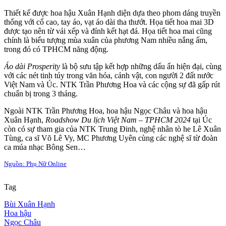
Thiết kế được hoa hậu Xuân Hạnh diện dựa theo phom dáng truyền
thống với cổ cao, tay áo, vạt áo dài tha thướt. Họa tiết hoa mai 3D
được tạo nên từ vải xếp và đính kết hạt đá. Họa tiết hoa mai cũng
chính là biểu tượng mùa xuân của phương Nam nhiều nắng ấm,
trong đó có TPHCM năng động.
Áo dài
Prosperity
là bộ sưu tập kết hợp những dấu ấn hiện đại, cùng
với các nét tinh túy trong văn hóa, cảnh vật, con người 2 đất nước
Việt Nam và Úc. NTK Trần Phương Hoa và các cộng sự đã gấp rút
chuẩn bị trong 3 tháng.
Ngoài NTK Trần Phương Hoa, hoa hậu Ngọc Châu và hoa hậu
Xuân Hạnh,
Roadshow Du lịch Việt Nam – TPHCM 2024
tại Úc
còn có sự tham gia của NTK Trung Đinh, nghệ nhân tò he Lê Xuân
Tùng, ca sĩ Võ Lê Vy, MC Phương Uyên cùng các nghệ sĩ từ đoàn
ca múa nhạc Bông Sen…
Nguồn: Phụ Nữ Online
Tag
Bùi Xuân Hạnh
Hoa hậu
Ngọc Châu