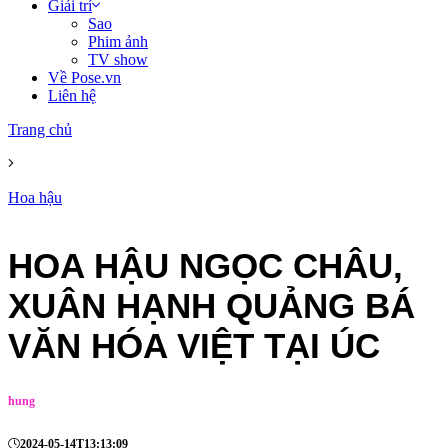
Giải trí
Sao
Phim ảnh
TV show
Về Pose.vn
Liên hệ
Trang chủ
Hoa hậu
HOA HẬU NGỌC CHÂU,
XUÂN HẠNH QUẢNG BÁ
VĂN HÓA VIỆT TẠI ÚC
hung
2024-05-14T13:13:09