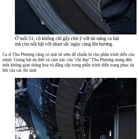
Ở tuổi 51, cô không chỉ gây chú ý với tài năng ca hát
mà còn nổi bật với nhan sắc ngày càng lên hương.
Ca sĩ Thu Phương cũng có mặt từ sớm để chuẩn bị cho phần trình diễn của
mình. Giọng hát da diết và cảm xúc của “chị đẹp” Thu Phương mang đến
một không gian thăng hoa và đẳng cấp trong phần trình diễn trang phục dạ
hội của các thí sinh.