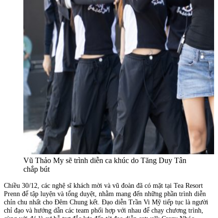
Vũ Thảo My sẽ trình diễn ca khúc do Tăng Duy Tân
chắp bút
Chiều 30/12, các nghệ sĩ khách mời và vũ đoàn đã có mặt tại Tea Resort
Prenn để tập luyện và tổng duyệt, nhằm mang đến những phần trình diễn
chỉn chu nhất cho Đêm Chung kết. Đạo diễn Trần Vi Mỹ tiếp tục là người
chỉ đạo và hướng dẫn các team phối hợp với nhau để chạy chương trình,