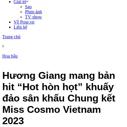
Giải trí
Sao
Phim ảnh
TV show
Về Pose.vn
Liên hệ
Trang chủ
Hoa hậu
Hương Giang mang bản
hit “Hot hòn họt” khuấy
đảo sân khấu Chung kết
Miss Cosmo Vietnam
2023