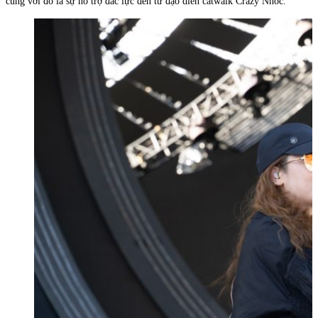
cùng với đó là sự hỗ trợ đắc lực đến từ đạo diễn catwalk Crazy Nhóc.