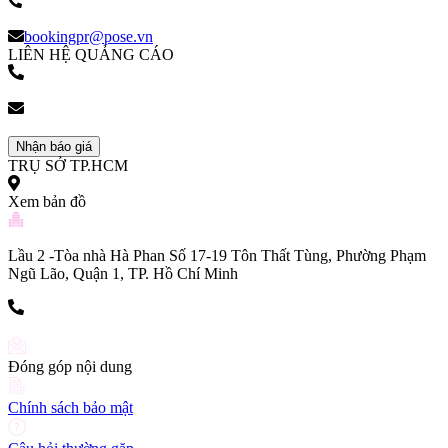
(+84) 903 216 926
bookingpr@pose.vn
LIÊN HỆ QUẢNG CÁO
(+84) 903 216 926
bookingpr@pose.vn
Nhận báo giá
TRỤ SỞ TP.HCM
Xem bản đồ
Lầu 2 -Tòa nhà Hà Phan Số 17-19 Tôn Thất Tùng, Phường Phạm
Ngũ Lão, Quận 1, TP. Hồ Chí Minh
(+84) 903 216 926
Đóng góp nội dung
Chính sách bảo mật