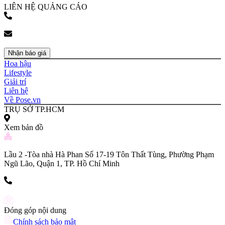
LIÊN HỆ QUẢNG CÁO
(+84) 903 216 926
bookingpr@pose.vn
Nhận báo giá
Hoa hậu
Lifestyle
Giải trí
Liên hệ
Về Pose.vn
TRỤ SỞ TP.HCM
Xem bản đồ
Lầu 2 -Tòa nhà Hà Phan Số 17-19 Tôn Thất Tùng, Phường Phạm
Ngũ Lão, Quận 1, TP. Hồ Chí Minh
(+84) 903 216 926
Đóng góp nội dung
Chính sách bảo mật