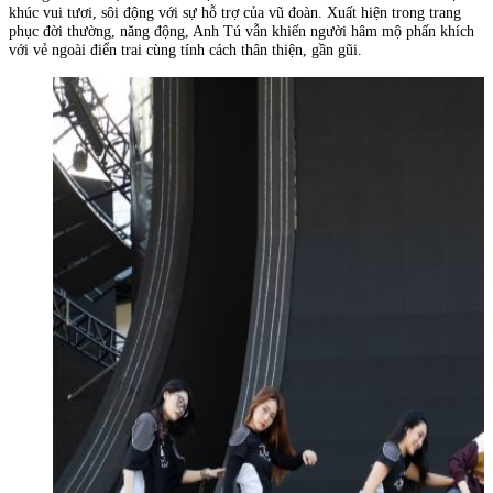
khúc vui tươi, sôi động với sự hỗ trợ của vũ đoàn. Xuất hiện trong trang
phục đời thường, năng động, Anh Tú vẫn khiến người hâm mộ phấn khích
với vẻ ngoài điển trai cùng tính cách thân thiện, gần gũi.