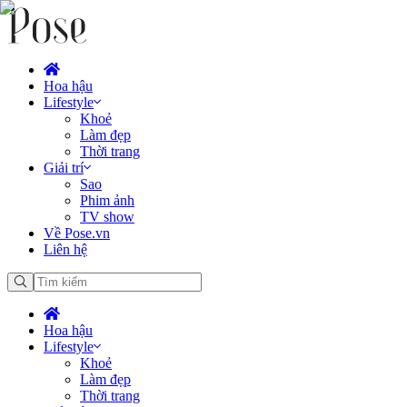
Hoa hậu
Lifestyle
Khoẻ
Làm đẹp
Thời trang
Giải trí
Sao
Phim ảnh
TV show
Về Pose.vn
Liên hệ
Hoa hậu
Lifestyle
Khoẻ
Làm đẹp
Thời trang