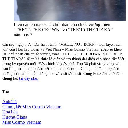
Liệu cái tên nào sẽ là chủ nhân của chiếc vương miện
“TRE’15 THE CROWN” và “TRE’15 THE TIARA”
năm nay ?
Chỉ một ngày nữa nữa, hành trình “MADE, NOT BORN – Tôi luyện nên
tôi” của Hoa hậu Hoàn vũ Việt Nam – Miss Cosmo Vietnam 2023 sẽ khép
lại, chủ nhân của chiếc vương miện “TRE’15 THE CROWN” và “TRE’15
THE TIARA” sẽ chính thức lộ diện và trở thành đại diện cho nhan sắc Việt
trong kỷ nguyên mới. Đây chính là giây phút Top 38 phải vững vàng và
bản lĩnh, tự tin chiến đấu hết mình cho Đêm thi Chung kết để mang đến
những màn trình diễn thăng hoa và xuất sắc nhất. Cùng Pose đón chờ đêm
chung kết
tại đây nhé.
Tag
Anh Tú
Chung kết Miss Cosmo Vietnam
Hoa hậu
Hương Giang
Miss Cosmo Vietnam