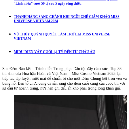
“Linh miêu” vượt 50 tỷ sau 5 ngày công chiếu
THANH HẰNG SANG CHẢNH KHI NGỒI GHẾ GIÁM KHẢO MISS
UNIVERSE VIETNAM 2024
VŨ THÚY QUỲNH QUYẾT TÂM TRỞ LẠI MISS UNIVERSE
VIETNAM
MIDU DIỆN VÁY CƯỚI 1,1 TỶ ĐẾN TỪ CHÂU ÂU
Sau Đêm Bán kết – Trình diễn Trang phục Dân tộc đầy cảm xúc, Top 38
thí sinh của Hoa hậu Hoàn vũ Việt Nam – Miss Cosmo Vietnam 2023 lại
tiếp tục tập luyện miệt mài để chuẩn bị cho một Đêm Chung kết trọn vẹn và
bùng nổ. Ban tổ chức cũng đã sẵn sàng cho đêm cuối cùng của cuộc thi với
sự đầu tư hoành tráng, hứa hẹn ghi dấu ấn khó phai trong lòng khán giả.