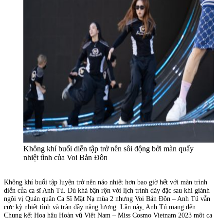
Không khí buổi diễn tập trở nên sôi động bởi màn quẩy
nhiệt tình của Voi Bản Đôn
Không khí buổi tập luyện trở nên náo nhiệt hơn bao giờ hết với màn trình
diễn của ca sĩ Anh Tú. Dù khá bận rộn với lịch trình dày đặc sau khi giành
ngôi vị Quán quân Ca Sĩ Mặt Nạ mùa 2 nhưng Voi Bản Đôn – Anh Tú vẫn
cực kỳ nhiệt tình và tràn đầy năng lượng. Lần này, Anh Tú mang đến
Chung kết Hoa hậu Hoàn vũ Việt Nam – Miss Cosmo Vietnam 2023 một ca