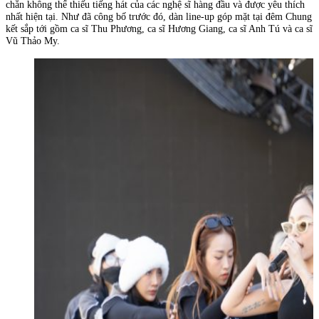
chắn không thể thiếu tiếng hát của các nghệ sĩ hàng đầu và được yêu thích
nhất hiện tại. Như đã công bố trước đó, dàn line-up góp mặt tại đêm Chung
kết sắp tới gồm ca sĩ Thu Phương, ca sĩ Hương Giang, ca sĩ Anh Tú và ca sĩ
Vũ Thảo My.