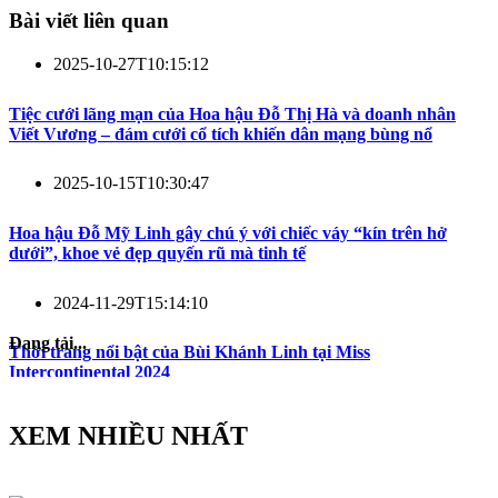
Bài viết liên quan
2025-10-27T10:15:12
Tiệc cưới lãng mạn của Hoa hậu Đỗ Thị Hà và doanh nhân
Viết Vương – đám cưới cổ tích khiến dân mạng bùng nổ
2025-10-15T10:30:47
Hoa hậu Đỗ Mỹ Linh gây chú ý với chiếc váy “kín trên hở
dưới”, khoe vẻ đẹp quyến rũ mà tinh tế
2024-11-29T15:14:10
Đang tải...
Thời trang nổi bật của Bùi Khánh Linh tại Miss
Intercontinental 2024
XEM NHIỀU NHẤT