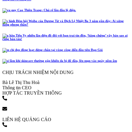
Lễ vu quy Cao Thiên Trang: Chú rể lần đầu lộ diện.
Tạo hình Đêm hội Weibo của Dương Tử và Địch Lệ Nhiệt Ba 3 năm gần đây: Ai xứng
đáng phong thần?
Hoa hậu Tiểu Vy nhiều lần diện đồ đôi với bạn trai tin đồn, ‘bằng chứng’ vậy bảo sao ai
cũng bàn tán!
Năm chị đẹp đồng loạt dừng chân tại vòng công diễn đầu tiên Đạp Gió
4 sai lầm khi skincare thường gặp khiến da bị đổ dầu, lên mụn vào ngày nồm ẩm
CHỊU TRÁCH NHIỆM NỘI DUNG
Bà Lê Thị Thu Hoà
Thông tin CEO
HỢP TÁC TRUYỀN THÔNG
(+84) 903 216 926
bookingpr@pose.vn
LIÊN HỆ QUẢNG CÁO
(+84) 903 216 926