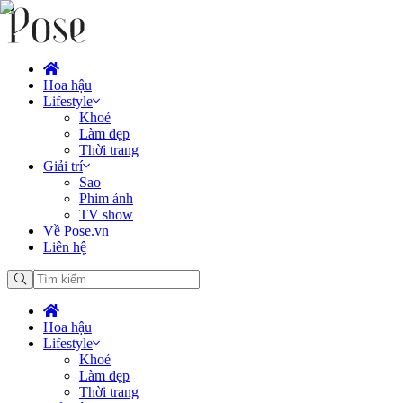
Hoa hậu
Lifestyle
Khoẻ
Làm đẹp
Thời trang
Giải trí
Sao
Phim ảnh
TV show
Về Pose.vn
Liên hệ
Hoa hậu
Lifestyle
Khoẻ
Làm đẹp
Thời trang