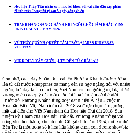
Hoa hậu Thùy Tiên nhận cơn mưa lời khen với vai diễn đầu tay, phim
“Linh miêu” vượt 50 tỷ sau 5 ngày công chiếu
THANH HẰNG SANG CHẢNH KHI NGỒI GHẾ GIÁM KHẢO MISS
UNIVERSE VIETNAM 2024
VŨ THÚY QUỲNH QUYẾT TÂM TRỞ LẠI MISS UNIVERSE
VIETNAM
MIDU DIỆN VÁY CƯỚI 1,1 TỶ ĐẾN TỪ CHÂU ÂU
Còn nhớ, cách đây 6 năm, khi cái tên Phương Khánh được xướng
lên từ đất nước Philippines đã mang đến sự ngỡ ngàng đối với nhiều
người, bởi đây là lần đầu tiên, Việt Nam có một gương mặt đạt được
vương miện cao quý của một cuộc thi hoa hậu tầm cỡ thế giới.
Trước đó, Phương Khánh từng đoạt danh hiệu Á hậu 2 cuộc thi
Hoa hậu Biển Việt Nam toàn cầu 2018 và được chọn làm gương
mặt đại diện cho Việt Nam tham dự Hoa hậu Trái đất 2018. Sau
nhiệm kỳ 1 năm của Hoa hậu Trái đất, Phương Khánh trở lại với
công việc học hành, kinh doanh. Cô gái sinh năm 1994, quê xứ dừa
Bến Tre là một trong số ít hoa hậu không chọn con đường showbiz
để lập nghiệp, nhưng cô lại chọn cách đồng hành với những tổ