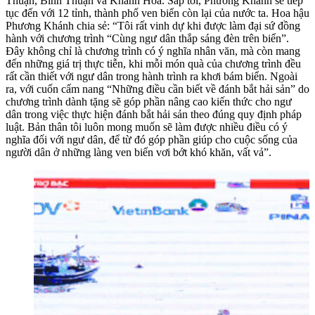
Thuận, Bình Thuận và Khánh Hòa. Sắp tới, Phương Khánh sẽ tiếp
tục đến với 12 tỉnh, thành phố ven biển còn lại của nước ta. Hoa hậu
Phương Khánh chia sẻ: “Tôi rất vinh dự khi được làm đại sứ đồng
hành với chương trình “Cùng ngư dân thắp sáng đèn trên biển”.
Đây không chỉ là chương trình có ý nghĩa nhân văn, mà còn mang
đến những giá trị thực tiễn, khi mỗi món quà của chương trình đều
rất cần thiết với ngư dân trong hành trình ra khơi bám biển. Ngoài
ra, với cuốn cẩm nang “Những điều cần biết về đánh bắt hải sản” do
chương trình dành tặng sẽ góp phần nâng cao kiến thức cho ngư
dân trong việc thực hiện đánh bắt hải sản theo đúng quy định pháp
luật. Bản thân tôi luôn mong muốn sẽ làm được nhiều điều có ý
nghĩa đối với ngư dân, để từ đó góp phần giúp cho cuộc sống của
người dân ở những làng ven biển vơi bớt khó khăn, vất vả”.