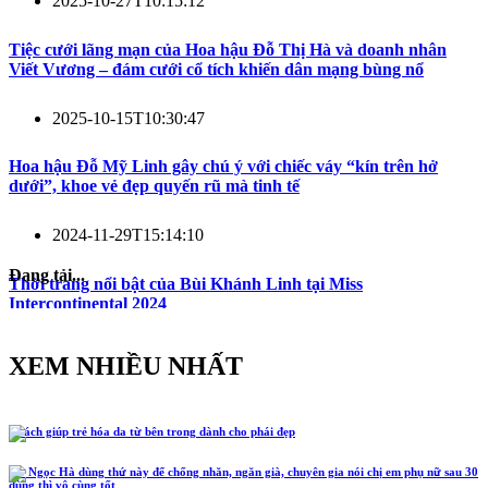
2025-10-27T10:15:12
Tiệc cưới lãng mạn của Hoa hậu Đỗ Thị Hà và doanh nhân
Viết Vương – đám cưới cổ tích khiến dân mạng bùng nổ
2025-10-15T10:30:47
Hoa hậu Đỗ Mỹ Linh gây chú ý với chiếc váy “kín trên hở
dưới”, khoe vẻ đẹp quyến rũ mà tinh tế
2024-11-29T15:14:10
Đang tải...
Thời trang nổi bật của Bùi Khánh Linh tại Miss
Intercontinental 2024
XEM NHIỀU NHẤT
5 cách giúp trẻ hóa da từ bên trong dành cho phái đẹp
Hồ Ngọc Hà dùng thứ này để chống nhăn, ngăn già, chuyên gia nói chị em phụ nữ sau 30
dùng thì vô cùng tốt