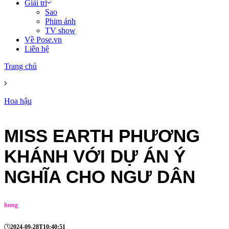
Giải trí
Sao
Phim ảnh
TV show
Về Pose.vn
Liên hệ
Trang chủ
Hoa hậu
MISS EARTH PHƯƠNG
KHÁNH VỚI DỰ ÁN Ý
NGHĨA CHO NGƯ DÂN
hung
2024-09-28T10:40:51