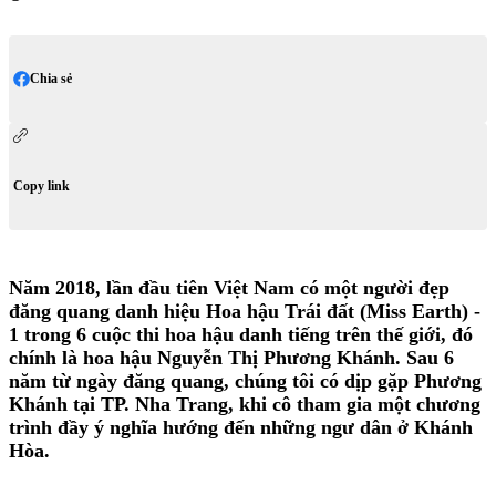
Chia sẻ
Copy link
Năm 2018, lần đầu tiên Việt Nam có một người đẹp
đăng quang danh hiệu Hoa hậu Trái đất (Miss Earth) -
1 trong 6 cuộc thi hoa hậu danh tiếng trên thế giới, đó
chính là hoa hậu Nguyễn Thị Phương Khánh. Sau 6
năm từ ngày đăng quang, chúng tôi có dịp gặp Phương
Khánh tại TP. Nha Trang, khi cô tham gia một chương
trình đầy ý nghĩa hướng đến những ngư dân ở Khánh
Hòa.