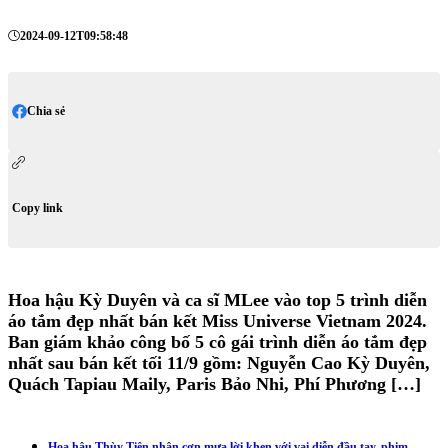
2024-09-12T09:58:48
Chia sẻ
Copy link
Hoa hậu Kỳ Duyên và ca sĩ MLee vào top 5 trình diễn
áo tắm đẹp nhất bán kết Miss Universe Vietnam 2024.
Ban giám khảo công bố 5 cô gái trình diễn áo tắm đẹp
nhất sau bán kết tối 11/9 gồm: Nguyễn Cao Kỳ Duyên,
Quách Tapiau Maily, Paris Bảo Nhi, Phí Phương […]
Hoa hậu Thùy Tiên nhận cơn mưa lời khen với vai diễn đầu tay, phim