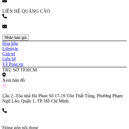
bookingpr@pose.vn
LIÊN HỆ QUẢNG CÁO
(+84) 903 216 926
bookingpr@pose.vn
Nhận báo giá
Hoa hậu
Lifestyle
Giải trí
Liên hệ
Về Pose.vn
TRỤ SỞ TP.HCM
Xem bản đồ
Lầu 2 -Tòa nhà Hà Phan Số 17-19 Tôn Thất Tùng, Phường Phạm
Ngũ Lão, Quận 1, TP. Hồ Chí Minh
(+84) 903 216 926
Đóng góp nội dung