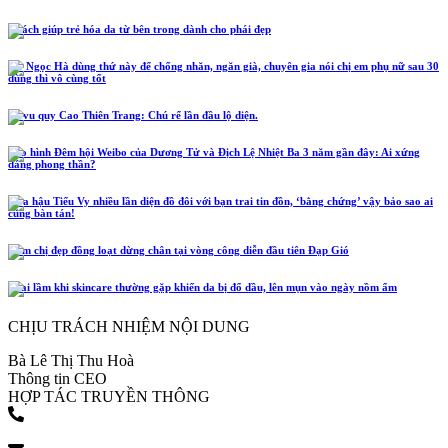
5 cách giúp trẻ hóa da từ bên trong dành cho phái đẹp
Hồ Ngọc Hà dùng thứ này để chống nhăn, ngăn già, chuyên gia nói chị em phụ nữ sau 30
dùng thì vô cùng tốt
Lễ vu quy Cao Thiên Trang: Chú rể lần đầu lộ diện.
Tạo hình Đêm hội Weibo của Dương Tử và Địch Lệ Nhiệt Ba 3 năm gần đây: Ai xứng
đáng phong thần?
Hoa hậu Tiểu Vy nhiều lần diện đồ đôi với bạn trai tin đồn, ‘bằng chứng’ vậy bảo sao ai
cũng bàn tán!
Năm chị đẹp đồng loạt dừng chân tại vòng công diễn đầu tiên Đạp Gió
4 sai lầm khi skincare thường gặp khiến da bị đổ dầu, lên mụn vào ngày nồm ẩm
CHỊU TRÁCH NHIỆM NỘI DUNG
Bà Lê Thị Thu Hoà
Thông tin CEO
HỢP TÁC TRUYỀN THÔNG
(+84) 903 216 926