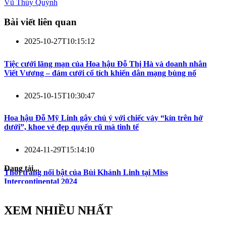
Vũ Thúy Quỳnh
Bài viết liên quan
2025-10-27T10:15:12
Tiệc cưới lãng mạn của Hoa hậu Đỗ Thị Hà và doanh nhân
Viết Vương – đám cưới cổ tích khiến dân mạng bùng nổ
2025-10-15T10:30:47
Hoa hậu Đỗ Mỹ Linh gây chú ý với chiếc váy “kín trên hở
dưới”, khoe vẻ đẹp quyến rũ mà tinh tế
2024-11-29T15:14:10
Đang tải...
Thời trang nổi bật của Bùi Khánh Linh tại Miss
Intercontinental 2024
XEM NHIỀU NHẤT