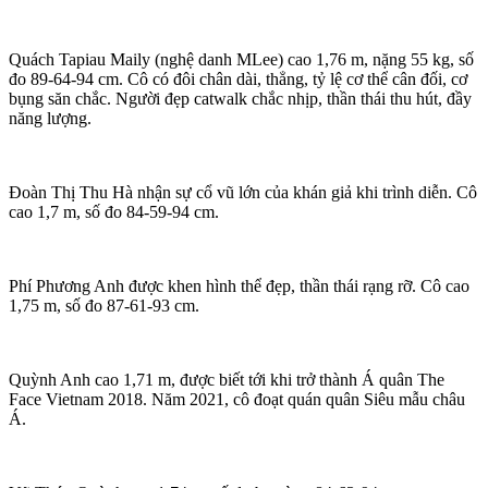
Quách Tapiau Maily (nghệ danh MLee) cao 1,76 m, nặng 55 kg, số
đo 89-64-94 cm. Cô có đôi chân dài, thẳng, tỷ lệ cơ thể cân đối, cơ
bụng săn chắc. Người đẹp catwalk chắc nhịp, thần thái thu hút, đầy
năng lượng.
Đoàn Thị Thu Hà nhận sự cổ vũ lớn của khán giả khi trình diễn. Cô
cao 1,7 m, số đo 84-59-94 cm.
Phí Phương Anh được khen hình thể đẹp, thần thái rạng rỡ. Cô cao
1,75 m, số đo 87-61-93 cm.
Quỳnh Anh cao 1,71 m, được biết tới khi trở thành Á quân The
Face Vietnam 2018. Năm 2021, cô đoạt quán quân Siêu mẫu châu
Á.