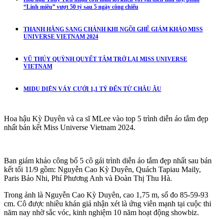
“Linh miêu” vượt 50 tỷ sau 5 ngày công chiếu
THANH HẰNG SANG CHẢNH KHI NGỒI GHẾ GIÁM KHẢO MISS
UNIVERSE VIETNAM 2024
VŨ THÚY QUỲNH QUYẾT TÂM TRỞ LẠI MISS UNIVERSE
VIETNAM
MIDU DIỆN VÁY CƯỚI 1,1 TỶ ĐẾN TỪ CHÂU ÂU
Hoa hậu Kỳ Duyên và ca sĩ MLee vào top 5 trình diễn áo tắm đẹp
nhất bán kết Miss Universe Vietnam 2024.
Ban giám khảo công bố 5 cô gái trình diễn áo tắm đẹp nhất sau bán
kết tối 11/9 gồm: Nguyễn Cao Kỳ Duyên, Quách Tapiau Maily,
Paris Bảo Nhi, Phí Phương Anh và Đoàn Thị Thu Hà.
Trong ảnh là Nguyễn Cao Kỳ Duyên, cao 1,75 m, số đo 85-59-93
cm. Cô được nhiều khán giả nhận xét là ứng viên mạnh tại cuộc thi
năm nay nhờ sắc vóc, kinh nghiệm 10 năm hoạt động showbiz.