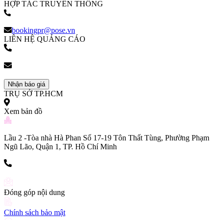
HỢP TÁC TRUYỀN THÔNG
(+84) 903 216 926
bookingpr@pose.vn
LIÊN HỆ QUẢNG CÁO
(+84) 903 216 926
bookingpr@pose.vn
Nhận báo giá
TRỤ SỞ TP.HCM
Xem bản đồ
Lầu 2 -Tòa nhà Hà Phan Số 17-19 Tôn Thất Tùng, Phường Phạm
Ngũ Lão, Quận 1, TP. Hồ Chí Minh
(+84) 903 216 926
Đóng góp nội dung
Chính sách bảo mật