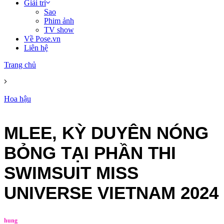
Giải trí
Sao
Phim ảnh
TV show
Về Pose.vn
Liên hệ
Trang chủ
Hoa hậu
MLEE, KỲ DUYÊN NÓNG
BỎNG TẠI PHẦN THI
SWIMSUIT MISS
UNIVERSE VIETNAM 2024
hung