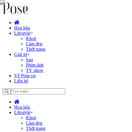
Hoa hậu
Lifestyle
Khoẻ
Làm đẹp
Thời trang
Giải trí
Sao
Phim ảnh
TV show
Về Pose.vn
Liên hệ
Hoa hậu
Lifestyle
Khoẻ
Làm đẹp
Thời trang