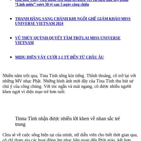
“Linh miêu” vượt 50 tỷ sau 5 ngày công chiếu
THANH HẰNG SANG CHẢNH KHI NGỒI GHẾ GIÁM KHẢO MISS
UNIVERSE VIETNAM 2024
VŨ THÚY QUỲNH QUYẾT TÂM TRỞ LẠI MISS UNIVERSE
VIETNAM
MIDU DIỆN VÁY CƯỚI 1,1 TỶ ĐẾN TỪ CHÂU ÂU
Nhiều năm trôi qua, Tina Tình sống kín tiếng. Thỉnh thoảng, cô trở lại với
những MV nhạc Phật. Những hình ảnh mới đây của Tina Tình thu hút sự
chú ý của công chúng. Với tóc ngắn và mái ngang, cô được nhiều người
khen ngợi vì diện mạo trẻ hơn tuổi.
Tinna Tình nhận được nhiều lời khen về nhan sắc trẻ
trung
Chia sẻ về cuộc sống hiện tại của mình, nữ diễn viên cho biết thời gian qua,
cô chỉ tham gia các hoạt động âm nhạc liên quan đến Phật giáo, kết hợp