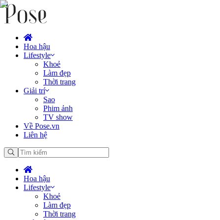
Hoa hậu
Lifestyle
Khoẻ
Làm đẹp
Thời trang
Giải trí
Sao
Phim ảnh
TV show
Về Pose.vn
Liên hệ
Hoa hậu
Lifestyle
Khoẻ
Làm đẹp
Thời trang