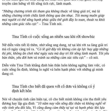
truyền cảm hứng về lối sống tích cực, lành mạnh.
“
Những chương trình tôi tham gia không thuộc về làng giải trí, mà là
những chương trình chữa lành thông qua âm nhạc. Tôi mong muốn giúp
mọi người có thể sống hạnh phúc giữa thế giới đầy lo toan, thoát ra khỏi
những cảm giác tiêu cực
” – Tina Tình nói.
Tina Tình có cuộc sống an nhiên sau khi rời showbiz
Nữ diễn viên tiết lộ thêm, nhờ sống ung dung, tự tại khi rời xa làng giải trí
mà cô ngày càng trẻ ra. “
Có lẽ giờ đây tôi không còn áp lực hay gặp những
thị phi, không ăn chơi như ngày xưa mà duy trì lối sống lành mạnh. Tôi yêu
bản thân, yêu đời hơn và tránh xa những cảm xúc tiêu cực
” – cô nói.
Diễn viên Tina Tình khẳng định bản thân luôn không ngừng làm việc, có
cuộc sống ổn định, không lo nghĩ và luôn hạnh phúc với những gì mình
đang có.
Tina Tình cho biết đã quen với cô đơn và không có ý
định kết hôn
Nói về chuyện tình cảm hiện tại, cô cho biết mình không còn tha thiết yêu
đương hay lập gia đình: “
10 năm nay vẫn sống độc thân và không nghĩ về
việc tình yêu đôi lứa, Vì cũng đang cảm thấy tự tại và hạnh phúc khi lựa