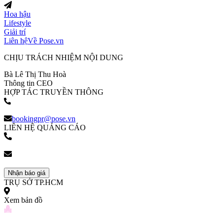
Hoa hậu
Lifestyle
Giải trí
Liên hệ
Về Pose.vn
CHỊU TRÁCH NHIỆM NỘI DUNG
Bà Lê Thị Thu Hoà
Thông tin CEO
HỢP TÁC TRUYỀN THÔNG
(+84) 903 216 926
bookingpr@pose.vn
LIÊN HỆ QUẢNG CÁO
(+84) 903 216 926
bookingpr@pose.vn
Nhận báo giá
TRỤ SỞ TP.HCM
Xem bản đồ