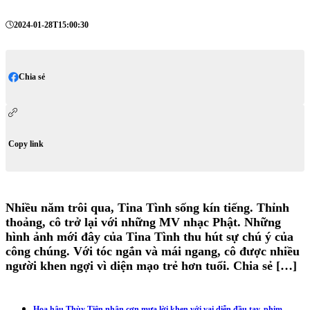
2024-01-28T15:00:30
Chia sẻ
Copy link
Nhiều năm trôi qua, Tina Tình sống kín tiếng. Thỉnh
thoảng, cô trở lại với những MV nhạc Phật. Những
hình ảnh mới đây của Tina Tình thu hút sự chú ý của
công chúng. Với tóc ngắn và mái ngang, cô được nhiều
người khen ngợi vì diện mạo trẻ hơn tuổi. Chia sẻ […]
Hoa hậu Thùy Tiên nhận cơn mưa lời khen với vai diễn đầu tay, phim