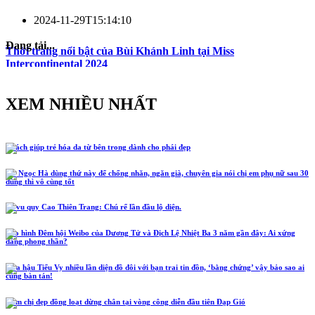
2024-11-29T15:14:10
Đang tải...
Thời trang nổi bật của Bùi Khánh Linh tại Miss
Intercontinental 2024
XEM NHIỀU NHẤT
5 cách giúp trẻ hóa da từ bên trong dành cho phái đẹp
Hồ Ngọc Hà dùng thứ này để chống nhăn, ngăn già, chuyên gia nói chị em phụ nữ sau 30
dùng thì vô cùng tốt
Lễ vu quy Cao Thiên Trang: Chú rể lần đầu lộ diện.
Tạo hình Đêm hội Weibo của Dương Tử và Địch Lệ Nhiệt Ba 3 năm gần đây: Ai xứng
đáng phong thần?
Hoa hậu Tiểu Vy nhiều lần diện đồ đôi với bạn trai tin đồn, ‘bằng chứng’ vậy bảo sao ai
cũng bàn tán!
Năm chị đẹp đồng loạt dừng chân tại vòng công diễn đầu tiên Đạp Gió