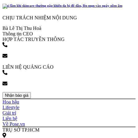
4 sai lầm khi skincare thường gặp khiến da bị đổ dầu, lên mụn vào ngày nồm ẩm
CHỊU TRÁCH NHIỆM NỘI DUNG
Bà Lê Thị Thu Hoà
Thông tin CEO
HỢP TÁC TRUYỀN THÔNG
(+84) 903 216 926
bookingpr@pose.vn
LIÊN HỆ QUẢNG CÁO
(+84) 903 216 926
bookingpr@pose.vn
Nhận báo giá
Hoa hậu
Lifestyle
Giải trí
Liên hệ
Về Pose.vn
TRỤ SỞ TP.HCM