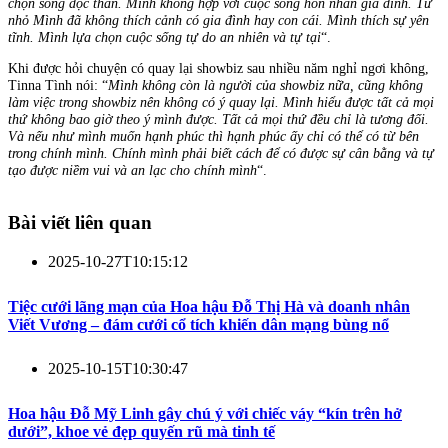
chọn sống độc thân. Mình không hợp với cuộc sống hôn nhân gia đình. Từ
nhỏ Mình đã không thích cảnh có gia đình hay con cái. Mình thích sự yên
tĩnh. Mình lựa chọn cuộc sống tự do an nhiên và tự tại
“.
Khi được hỏi chuyện có quay lại showbiz sau nhiều năm nghỉ ngơi không,
Tinna Tình nói: “
Mình không còn là người của showbiz nữa, cũng không
làm việc trong showbiz nên không có ý quay lại. Mình hiểu được tất cả mọi
thứ không bao giờ theo ý mình được. Tất cả mọi thứ đều chỉ là tương đối.
Và nếu như mình muốn hạnh phúc thì hạnh phúc ấy chỉ có thể có từ bên
trong chính mình. Chính mình phải biết cách để có được sự cân bằng và tự
tạo được niềm vui và an lạc cho chính mình
“.
Bài viết liên quan
2025-10-27T10:15:12
Tiệc cưới lãng mạn của Hoa hậu Đỗ Thị Hà và doanh nhân
Viết Vương – đám cưới cổ tích khiến dân mạng bùng nổ
2025-10-15T10:30:47
Hoa hậu Đỗ Mỹ Linh gây chú ý với chiếc váy “kín trên hở
dưới”, khoe vẻ đẹp quyến rũ mà tinh tế