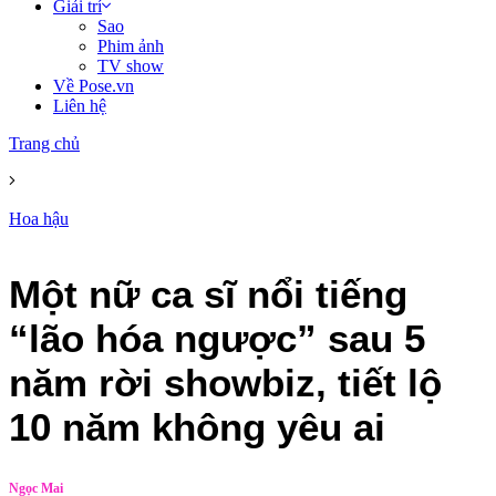
Giải trí
Sao
Phim ảnh
TV show
Về Pose.vn
Liên hệ
Trang chủ
Hoa hậu
Một nữ ca sĩ nổi tiếng
“lão hóa ngược” sau 5
năm rời showbiz, tiết lộ
10 năm không yêu ai
Ngọc Mai