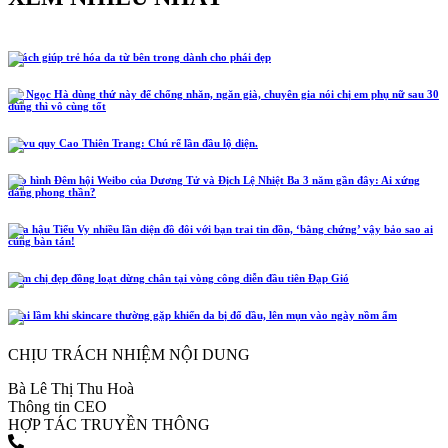
5 cách giúp trẻ hóa da từ bên trong dành cho phái đẹp
Hồ Ngọc Hà dùng thứ này để chống nhăn, ngăn già, chuyên gia nói chị em phụ nữ sau 30
dùng thì vô cùng tốt
Lễ vu quy Cao Thiên Trang: Chú rể lần đầu lộ diện.
Tạo hình Đêm hội Weibo của Dương Tử và Địch Lệ Nhiệt Ba 3 năm gần đây: Ai xứng
đáng phong thần?
Hoa hậu Tiểu Vy nhiều lần diện đồ đôi với bạn trai tin đồn, ‘bằng chứng’ vậy bảo sao ai
cũng bàn tán!
Năm chị đẹp đồng loạt dừng chân tại vòng công diễn đầu tiên Đạp Gió
4 sai lầm khi skincare thường gặp khiến da bị đổ dầu, lên mụn vào ngày nồm ẩm
CHỊU TRÁCH NHIỆM NỘI DUNG
Bà Lê Thị Thu Hoà
Thông tin CEO
HỢP TÁC TRUYỀN THÔNG