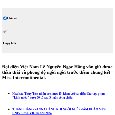
Chia sẻ
Copy link
Đại diện Việt Nam Lê Nguyễn Ngọc Hằng vẫn giữ được
thần thái và phong độ ngời ngời trước thềm chung kết
Miss Intercontinental.
Hoa hậu Thùy Tiên nhận cơn mưa lời khen với vai diễn đầu tay, phim
“Linh miêu” vượt 50 tỷ sau 5 ngày công chiếu
THANH HẰNG SANG CHẢNH KHI NGỒI GHẾ GIÁM KHẢO MISS
UNIVERSE VIETNAM 2024