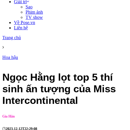
Giải trí
Sao
Phim ảnh
TV show
Về Pose.vn
Liên hệ
Trang chủ
Hoa hậu
Ngọc Hằng lọt top 5 thí
sinh ấn tượng của Miss
Intercontinental
Gia Hân
2023-12-12T22:29:08