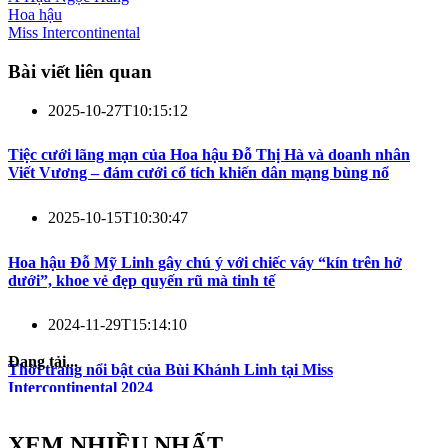
Hoa hậu
Miss Intercontinental
Bài viết liên quan
2025-10-27T10:15:12
Tiệc cưới lãng mạn của Hoa hậu Đỗ Thị Hà và doanh nhân
Viết Vương – đám cưới cổ tích khiến dân mạng bùng nổ
2025-10-15T10:30:47
Hoa hậu Đỗ Mỹ Linh gây chú ý với chiếc váy “kín trên hở
dưới”, khoe vẻ đẹp quyến rũ mà tinh tế
2024-11-29T15:14:10
Đang tải...
Thời trang nổi bật của Bùi Khánh Linh tại Miss
Intercontinental 2024
XEM NHIỀU NHẤT