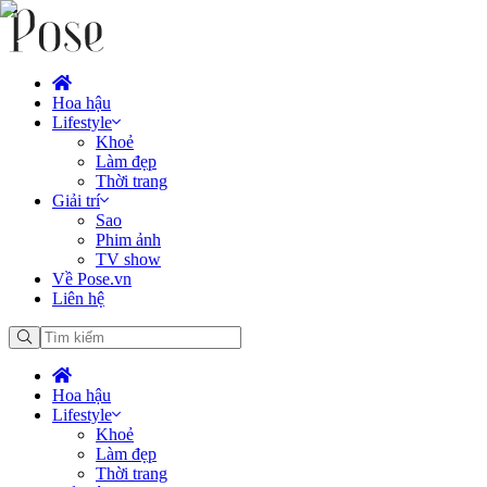
Hoa hậu
Lifestyle
Khoẻ
Làm đẹp
Thời trang
Giải trí
Sao
Phim ảnh
TV show
Về Pose.vn
Liên hệ
Hoa hậu
Lifestyle
Khoẻ
Làm đẹp
Thời trang