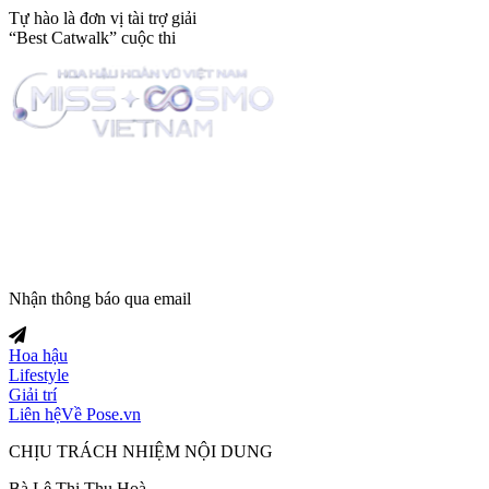
Tự hào là đơn vị tài trợ giải
“Best Catwalk” cuộc thi
Trang tin tức giải trí thuộc
Nhận thông báo qua email
Hoa hậu
Lifestyle
Giải trí
Liên hệ
Về Pose.vn
CHỊU TRÁCH NHIỆM NỘI DUNG
Bà Lê Thị Thu Hoà