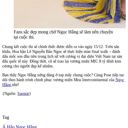
Fans sắc đẹp mong chờ Ngọc Hằng sẽ làm nên chuyện
tại cuộc thi.
Chung kết cuộc thi sẽ chính thức được diễn ra vào ngày 15/12. Trên sân
khấu, Hoa hậu Lê Nguyễn Bảo Ngọc sẽ thực hiện màn final walk – đánh
dấu mốc son đầu tiên trong lịch sử với cương vị đại diện Việt Nam tại sàn
đấu quốc tế này. Đồng thời, cô sẽ trao lại vương miện MIC 8 tỷ đính kim
cương cho người đẹp kế nhiệm.
Bạn thấy Ngọc Hằng xứng đáng ở top mấy chung cuộc? Cùng Pose tiếp tục
dõi theo hành trình chinh phục vương miện Miss Intercontinental của
Ngọc
Hằng
nhé!
{Nguồn:
Saostar
}
Tag
Á Hậu Ngọc Hằng