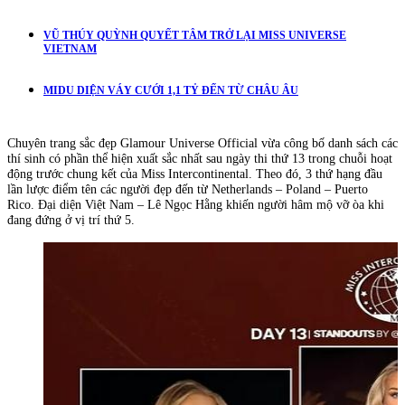
VŨ THÚY QUỲNH QUYẾT TÂM TRỞ LẠI MISS UNIVERSE
VIETNAM
MIDU DIỆN VÁY CƯỚI 1,1 TỶ ĐẾN TỪ CHÂU ÂU
Chuyên trang sắc đẹp Glamour Universe Official vừa công bố danh sách các
thí sinh có phần thể hiện xuất sắc nhất sau ngày thi thứ 13 trong chuỗi hoạt
động trước chung kết của Miss Intercontinental. Theo đó, 3 thứ hạng đầu
lần lược điểm tên các người đẹp đến từ Netherlands – Poland – Puerto
Rico. Đại diện Việt Nam – Lê Ngọc Hằng khiến người hâm mộ vỡ òa khi
đang đứng ở vị trí thứ 5.