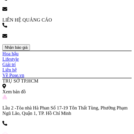
(+84) 903 216 926
bookingpr@pose.vn
LIÊN HỆ QUẢNG CÁO
(+84) 903 216 926
bookingpr@pose.vn
Nhận báo giá
Hoa hậu
Lifestyle
Giải trí
Liên hệ
Về Pose.vn
TRỤ SỞ TP.HCM
Xem bản đồ
Lầu 2 -Tòa nhà Hà Phan Số 17-19 Tôn Thất Tùng, Phường Phạm
Ngũ Lão, Quận 1, TP. Hồ Chí Minh
(+84) 903 216 926