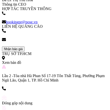
Thông tin CEO
HỢP TÁC TRUYỀN THÔNG
(+84) 903 216 926
bookingpr@pose.vn
LIÊN HỆ QUẢNG CÁO
(+84) 903 216 926
bookingpr@pose.vn
Nhận báo giá
TRỤ SỞ TP.HCM
Xem bản đồ
Lầu 2 -Tòa nhà Hà Phan Số 17-19 Tôn Thất Tùng, Phường Phạm
Ngũ Lão, Quận 1, TP. Hồ Chí Minh
(+84) 903 216 926
Đóng góp nội dung