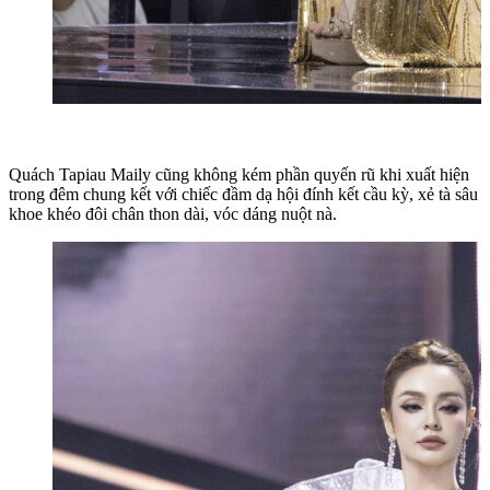
Quách Tapiau Maily cũng không kém phần quyến rũ khi xuất hiện
trong đêm chung kết với chiếc đầm dạ hội đính kết cầu kỳ, xẻ tà sâu
khoe khéo đôi chân thon dài, vóc dáng nuột nà.