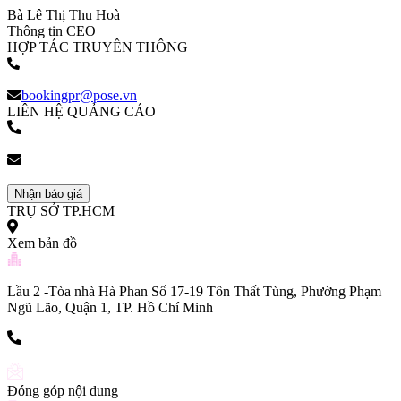
Bà Lê Thị Thu Hoà
Thông tin CEO
HỢP TÁC TRUYỀN THÔNG
(+84) 903 216 926
bookingpr@pose.vn
LIÊN HỆ QUẢNG CÁO
(+84) 903 216 926
bookingpr@pose.vn
Nhận báo giá
TRỤ SỞ TP.HCM
Xem bản đồ
Lầu 2 -Tòa nhà Hà Phan Số 17-19 Tôn Thất Tùng, Phường Phạm
Ngũ Lão, Quận 1, TP. Hồ Chí Minh
(+84) 903 216 926
Đóng góp nội dung