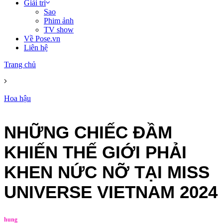
Giải trí
Sao
Phim ảnh
TV show
Về Pose.vn
Liên hệ
Trang chủ
Hoa hậu
NHỮNG CHIẾC ĐẦM
KHIẾN THẾ GIỚI PHẢI
KHEN NỨC NỠ TẠI MISS
UNIVERSE VIETNAM 2024
hung