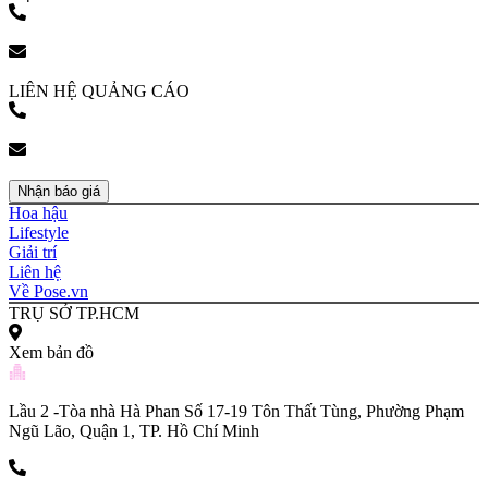
(+84) 903 216 926
bookingpr@pose.vn
LIÊN HỆ QUẢNG CÁO
(+84) 903 216 926
bookingpr@pose.vn
Nhận báo giá
Hoa hậu
Lifestyle
Giải trí
Liên hệ
Về Pose.vn
TRỤ SỞ TP.HCM
Xem bản đồ
Lầu 2 -Tòa nhà Hà Phan Số 17-19 Tôn Thất Tùng, Phường Phạm
Ngũ Lão, Quận 1, TP. Hồ Chí Minh
(+84) 903 216 926