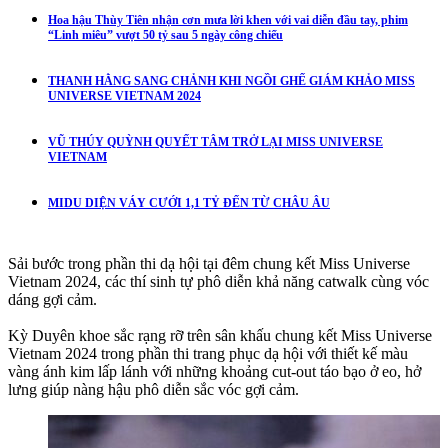
Hoa hậu Thùy Tiên nhận cơn mưa lời khen với vai diễn đầu tay, phim
“Linh miêu” vượt 50 tỷ sau 5 ngày công chiếu
THANH HẰNG SANG CHẢNH KHI NGỒI GHẾ GIÁM KHẢO MISS
UNIVERSE VIETNAM 2024
VŨ THÚY QUỲNH QUYẾT TÂM TRỞ LẠI MISS UNIVERSE
VIETNAM
MIDU DIỆN VÁY CƯỚI 1,1 TỶ ĐẾN TỪ CHÂU ÂU
Sải bước trong phần thi dạ hội tại đêm chung kết Miss Universe
Vietnam 2024, các thí sinh tự phô diễn khả năng catwalk cùng vóc
dáng gợi cảm.
Kỳ Duyên khoe sắc rạng rỡ trên sân khấu chung kết Miss Universe
Vietnam 2024 trong phần thi trang phục dạ hội với thiết kế màu
vàng ánh kim lấp lánh với những khoảng cut-out táo bạo ở eo, hở
lưng giúp nàng hậu phô diễn sắc vóc gợi cảm.