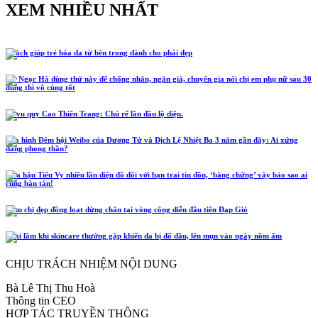
XEM NHIỀU NHẤT
5 cách giúp trẻ hóa da từ bên trong dành cho phái đẹp
Hồ Ngọc Hà dùng thứ này để chống nhăn, ngăn già, chuyên gia nói chị em phụ nữ sau 30
dùng thì vô cùng tốt
Lễ vu quy Cao Thiên Trang: Chú rể lần đầu lộ diện.
Tạo hình Đêm hội Weibo của Dương Tử và Địch Lệ Nhiệt Ba 3 năm gần đây: Ai xứng
đáng phong thần?
Hoa hậu Tiểu Vy nhiều lần diện đồ đôi với bạn trai tin đồn, ‘bằng chứng’ vậy bảo sao ai
cũng bàn tán!
Năm chị đẹp đồng loạt dừng chân tại vòng công diễn đầu tiên Đạp Gió
4 sai lầm khi skincare thường gặp khiến da bị đổ dầu, lên mụn vào ngày nồm ẩm
CHỊU TRÁCH NHIỆM NỘI DUNG
Bà Lê Thị Thu Hoà
Thông tin CEO
HỢP TÁC TRUYỀN THÔNG