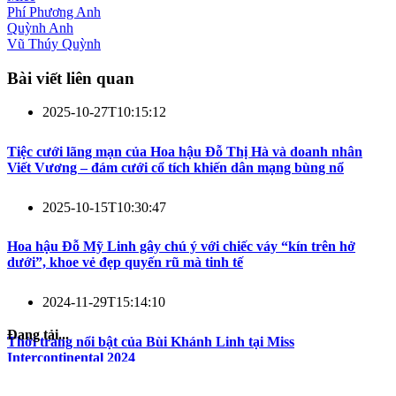
Phí Phương Anh
Quỳnh Anh
Vũ Thúy Quỳnh
Bài viết liên quan
2025-10-27T10:15:12
Tiệc cưới lãng mạn của Hoa hậu Đỗ Thị Hà và doanh nhân
Viết Vương – đám cưới cổ tích khiến dân mạng bùng nổ
2025-10-15T10:30:47
Hoa hậu Đỗ Mỹ Linh gây chú ý với chiếc váy “kín trên hở
dưới”, khoe vẻ đẹp quyến rũ mà tinh tế
2024-11-29T15:14:10
Đang tải...
Thời trang nổi bật của Bùi Khánh Linh tại Miss
Intercontinental 2024