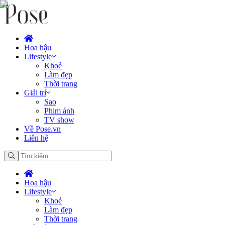
Hoa hậu
Lifestyle
Khoẻ
Làm đẹp
Thời trang
Giải trí
Sao
Phim ảnh
TV show
Về Pose.vn
Liên hệ
Hoa hậu
Lifestyle
Khoẻ
Làm đẹp
Thời trang