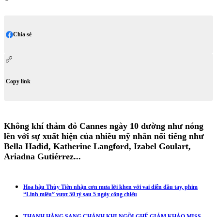
Chia sẻ
Copy link
Không khí thảm đỏ Cannes ngày 10 dường như nóng
lên với sự xuất hiện của nhiều mỹ nhân nổi tiếng như
Bella Hadid, Katherine Langford, Izabel Goulart,
Ariadna Gutiérrez...
Hoa hậu Thùy Tiên nhận cơn mưa lời khen với vai diễn đầu tay, phim
“Linh miêu” vượt 50 tỷ sau 5 ngày công chiếu
THANH HẰNG SANG CHẢNH KHI NGỒI GHẾ GIÁM KHẢO MISS