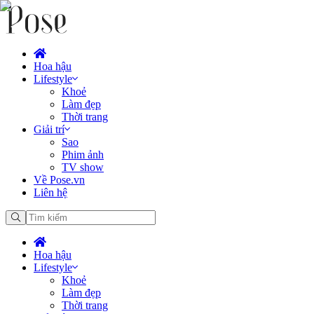
Hoa hậu
Lifestyle
Khoẻ
Làm đẹp
Thời trang
Giải trí
Sao
Phim ảnh
TV show
Về Pose.vn
Liên hệ
Hoa hậu
Lifestyle
Khoẻ
Làm đẹp
Thời trang