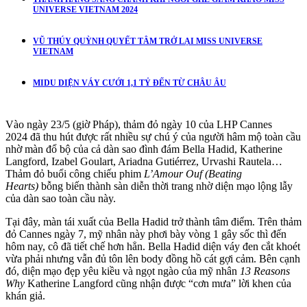
UNIVERSE VIETNAM 2024
VŨ THÚY QUỲNH QUYẾT TÂM TRỞ LẠI MISS UNIVERSE
VIETNAM
MIDU DIỆN VÁY CƯỚI 1,1 TỶ ĐẾN TỪ CHÂU ÂU
Vào ngày 23/5 (giờ Pháp), thảm đỏ ngày 10 của LHP Cannes
2024 đã thu hút được rất nhiều sự chú ý của người hâm mộ toàn cầu
nhờ màn đổ bộ của cả dàn sao đình đám Bella Hadid, Katherine
Langford, Izabel Goulart, Ariadna Gutiérrez, Urvashi Rautela…
Thảm đỏ buổi công chiếu phim
L’Amour Ouf (Beating
Hearts)
bỗng biến thành sàn diễn thời trang nhờ diện mạo lộng lẫy
của dàn sao toàn cầu này.
Tại đây, màn tái xuất của Bella Hadid trở thành tâm điểm. Trên thảm
đỏ Cannes ngày 7, mỹ nhân này phơi bày vòng 1 gây sốc thì đến
hôm nay, cô đã tiết chế hơn hẳn. Bella Hadid diện váy đen cắt khoét
vừa phải nhưng vẫn đủ tôn lên body đồng hồ cát gợi cảm. Bên cạnh
đó, diện mạo đẹp yêu kiều và ngọt ngào của mỹ nhân
13 Reasons
Why
Katherine Langford cũng nhận được “cơn mưa” lời khen của
khán giả.