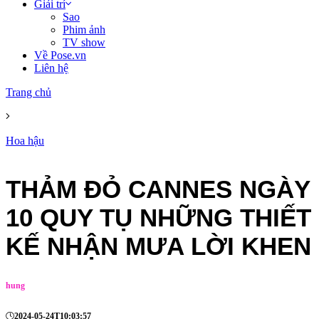
Giải trí
Sao
Phim ảnh
TV show
Về Pose.vn
Liên hệ
Trang chủ
Hoa hậu
THẢM ĐỎ CANNES NGÀY
10 QUY TỤ NHỮNG THIẾT
KẾ NHẬN MƯA LỜI KHEN
hung
2024-05-24T10:03:57