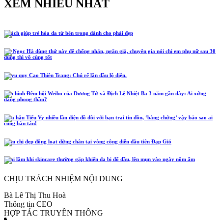
XEM NHIỀU NHẤT
5 cách giúp trẻ hóa da từ bên trong dành cho phái đẹp
Hồ Ngọc Hà dùng thứ này để chống nhăn, ngăn già, chuyên gia nói chị em phụ nữ sau 30
dùng thì vô cùng tốt
Lễ vu quy Cao Thiên Trang: Chú rể lần đầu lộ diện.
Tạo hình Đêm hội Weibo của Dương Tử và Địch Lệ Nhiệt Ba 3 năm gần đây: Ai xứng
đáng phong thần?
Hoa hậu Tiểu Vy nhiều lần diện đồ đôi với bạn trai tin đồn, ‘bằng chứng’ vậy bảo sao ai
cũng bàn tán!
Năm chị đẹp đồng loạt dừng chân tại vòng công diễn đầu tiên Đạp Gió
4 sai lầm khi skincare thường gặp khiến da bị đổ dầu, lên mụn vào ngày nồm ẩm
CHỊU TRÁCH NHIỆM NỘI DUNG
Bà Lê Thị Thu Hoà
Thông tin CEO
HỢP TÁC TRUYỀN THÔNG