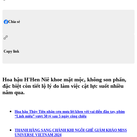
Chia sẻ
Copy link
Hoa hậu H'Hen Niê khoe mặt mộc, không son phấn,
đặc biệt còn tiết lộ lý do làm việc cật lực suốt nhiều
năm qua.
Hoa hậu Thùy Tiên nhận cơn mưa lời khen với vai diễn đầu tay, phim
“Linh miêu” vượt 50 tỷ sau 5 ngày công chiếu
THANH HẰNG SANG CHẢNH KHI NGỒI GHẾ GIÁM KHẢO MISS
UNIVERSE VIETNAM 2024