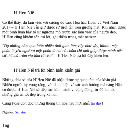
H’Hen Niê
Có thể thấy, dù làm việc với cường độ cao, Hoa hậu Hoàn vũ Việt Nam
2017 – H’Hen Niê vẫn giữ được sự tươi tắn trên gương mặt. Khi nhận được
một bình luận bày tỏ sự ngưỡng mộ trước sức làm việc của người đẹp,
H’Hen cũng khiêm tốn trả lời, ghi điểm trong mắt netizen.
“
Dạ những năm qua luôn nhiều thời gian làm việc như vậy, hihihi, một
phần là yêu nghề và một phần là chỉ có chăm chỉ mới giúp được mình nên
cứ thế mà trộm vía làm rất vui
” – H’Hen Niê trả lời đầy khéo léo.
H’Hen Niê trả lời bình luận khán giả
Những chia sẻ của H’Hen Niê đã nhận được sự quan tâm của khán giả.
Nhiều người hy vọng rằng, với danh hiệu và sức ảnh hưởng mà nàng Hậu
có được, H’Hen Niê sẽ tiếp tục hành trình vì cộng đồng, từ đó lan tỏa
những giá trị tốt đẹp trong xã hội.
Cùng Pose đón đọc những thông tin hoa hậu mới nhất
tại đây
!
Nguồn:
Saostar
Tag