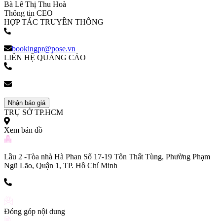
Bà Lê Thị Thu Hoà
Thông tin CEO
HỢP TÁC TRUYỀN THÔNG
(+84) 903 216 926
bookingpr@pose.vn
LIÊN HỆ QUẢNG CÁO
(+84) 903 216 926
bookingpr@pose.vn
Nhận báo giá
TRỤ SỞ TP.HCM
Xem bản đồ
Lầu 2 -Tòa nhà Hà Phan Số 17-19 Tôn Thất Tùng, Phường Phạm
Ngũ Lão, Quận 1, TP. Hồ Chí Minh
(+84) 903 216 926
Đóng góp nội dung