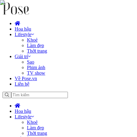
Hoa hậu
Lifestyle
Khoẻ
Làm đẹp
Thời trang
Giải trí
Sao
Phim ảnh
TV show
Về Pose.vn
Liên hệ
Hoa hậu
Lifestyle
Khoẻ
Làm đẹp
Thời trang