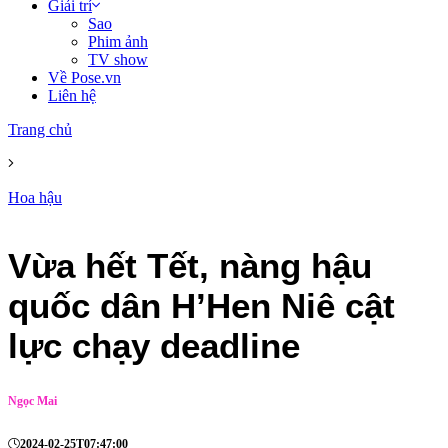
Giải trí
Sao
Phim ảnh
TV show
Về Pose.vn
Liên hệ
Trang chủ
Hoa hậu
Vừa hết Tết, nàng hậu
quốc dân H’Hen Niê cật
lực chạy deadline
Ngọc Mai
2024-02-25T07:47:00