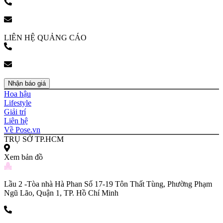
(+84) 903 216 926
bookingpr@pose.vn
LIÊN HỆ QUẢNG CÁO
(+84) 903 216 926
bookingpr@pose.vn
Nhận báo giá
Hoa hậu
Lifestyle
Giải trí
Liên hệ
Về Pose.vn
TRỤ SỞ TP.HCM
Xem bản đồ
Lầu 2 -Tòa nhà Hà Phan Số 17-19 Tôn Thất Tùng, Phường Phạm
Ngũ Lão, Quận 1, TP. Hồ Chí Minh
(+84) 903 216 926