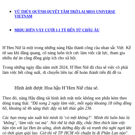
VŨ THÚY QUỲNH QUYẾT TÂM TRỞ LẠI MISS UNIVERSE
VIETNAM
MIDU DIỆN VÁY CƯỚI 1,1 TỶ ĐẾN TỪ CHÂU ÂU
H’Hen Niê là một trong những nàng Hậu thành công của nhan sắc Việt. Kể
từ sau khi đăng quang, cô nàng luôn tích cực làm việc cật lực, tham gia
nhiều dự án cộng đồng giúp ích cho xã hội.
Trong những ngày đầu năm mới 2024, H’Hen Niê đã chia sẻ việc cô phải
làm việc hết công suất, di chuyển liên tục để hoàn thành tiến độ đề ra.
Hình ảnh được Hoa hậu H’Hen Niê chia sẻ.
Theo đó, nàng Hậu đăng tải hình ảnh mặt mộc không son phấn kèm theo
dòng trạng thái: “
Đã xong 2 ngày làm việc, mỗi ngày khoảng 18 tiếng đồng
hồ, khoảng từ 4h sáng thức dậy và kết thúc gần 23h.
Các bạn trong sản xuất hỏi mình là ‘có mệt không?’. Mình thì luôn bảo là
‘không’, ‘làm việc vui mà’. Nói thế là thật đấy, chắc Hen thích làm việc
bận rộn với lại Hen ăn uống, dinh dưỡng đầy đủ và tranh thủ nghỉ ngơi khi
có thời gian giải lao. Giờ thì về TP HCM rồi chuẩn bị đi Phần Lan nào
“.