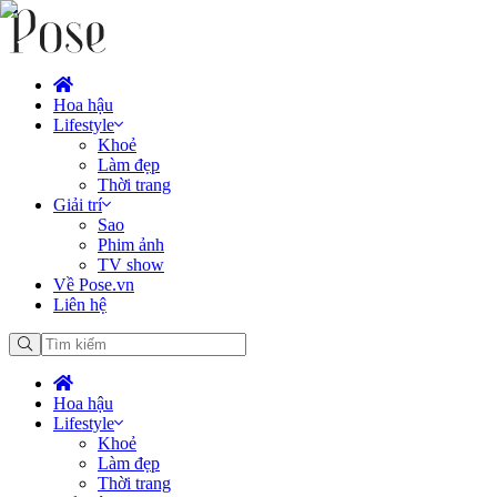
Hoa hậu
Lifestyle
Khoẻ
Làm đẹp
Thời trang
Giải trí
Sao
Phim ảnh
TV show
Về Pose.vn
Liên hệ
Hoa hậu
Lifestyle
Khoẻ
Làm đẹp
Thời trang