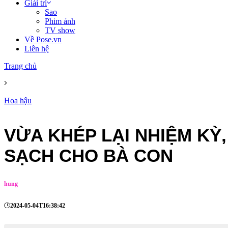
Giải trí
Sao
Phim ảnh
TV show
Về Pose.vn
Liên hệ
Trang chủ
Hoa hậu
VỪA KHÉP LẠI NHIỆM KỲ
SẠCH CHO BÀ CON
hung
2024-05-04T16:38:42