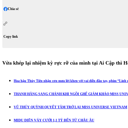
Chia sẻ
Copy link
Vừa khép lại nhiệm kỳ rực rỡ của mình tại Ai Cập thì 
Hoa hậu Thùy Tiên nhận cơn mưa lời khen với vai diễn đầu tay, phim “Linh m
THANH HẰNG SANG CHẢNH KHI NGỒI GHẾ GIÁM KHẢO MISS UNIV
VŨ THÚY QUỲNH QUYẾT TÂM TRỞ LẠI MISS UNIVERSE VIETNAM
MIDU DIỆN VÁY CƯỚI 1,1 TỶ ĐẾN TỪ CHÂU ÂU