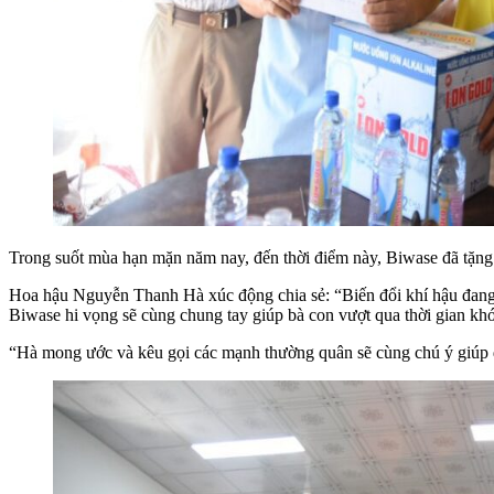
Trong suốt mùa hạn mặn năm nay, đến thời điểm này, Biwase đã tặn
Hoa hậu Nguyễn Thanh Hà xúc động chia sẻ: “Biến đổi khí hậu đang
Biwase hi vọng sẽ cùng chung tay giúp bà con vượt qua thời gian kh
“Hà mong ước và kêu gọi các mạnh thường quân sẽ cùng chú ý giúp đỡ,