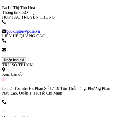
Bà Lê Thị Thu Hoà
Thông tin CEO
HỢP TÁC TRUYỀN THÔNG
(+84) 903 216 926
bookingpr@pose.vn
LIÊN HỆ QUẢNG CÁO
(+84) 903 216 926
bookingpr@pose.vn
Nhận báo giá
TRỤ SỞ TP.HCM
Xem bản đồ
Lầu 2 -Tòa nhà Hà Phan Số 17-19 Tôn Thất Tùng, Phường Phạm
Ngũ Lão, Quận 1, TP. Hồ Chí Minh
(+84) 903 216 926