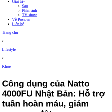
Giải trí
Sao
Phim ảnh
TV show
Về Pose.vn
Liên hệ
Trang chủ
Lifestyle
Khỏe
Công dụng của Natto
4000FU Nhật Bản: Hỗ trợ
tuần hoàn máu, giảm