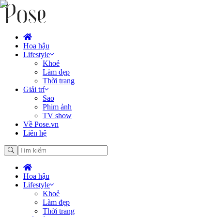
Hoa hậu
Lifestyle
Khoẻ
Làm đẹp
Thời trang
Giải trí
Sao
Phim ảnh
TV show
Về Pose.vn
Liên hệ
Hoa hậu
Lifestyle
Khoẻ
Làm đẹp
Thời trang