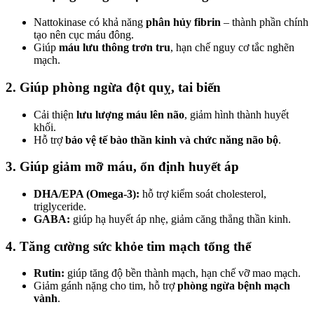
Nattokinase có khả năng
phân hủy fibrin
– thành phần chính
tạo nên cục máu đông.
Giúp
máu lưu thông trơn tru
, hạn chế nguy cơ tắc nghẽn
mạch.
2. Giúp phòng ngừa đột quỵ, tai biến
Cải thiện
lưu lượng máu lên não
, giảm hình thành huyết
khối.
Hỗ trợ
bảo vệ tế bào thần kinh và chức năng não bộ
.
3. Giúp giảm mỡ máu, ổn định huyết áp
DHA/EPA (Omega-3):
hỗ trợ kiểm soát cholesterol,
triglyceride.
GABA:
giúp hạ huyết áp nhẹ, giảm căng thẳng thần kinh.
4. Tăng cường sức khỏe tim mạch tổng thể
Rutin:
giúp tăng độ bền thành mạch, hạn chế vỡ mao mạch.
Giảm gánh nặng cho tim, hỗ trợ
phòng ngừa bệnh mạch
vành
.