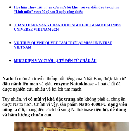
Hoa hậu Thùy Tiên nhận cơn mưa lời khen với vai diễn đầu tay, phim
“Linh miêu” vượt 50 tỷ sau 5 ngày công chiếu
THANH HẰNG SANG CHẢNH KHI NGỒI GHẾ GIÁM KHẢO MISS
UNIVERSE VIETNAM 2024
VŨ THÚY QUỲNH QUYẾT TÂM TRỞ LẠI MISS UNIVERSE
VIETNAM
MIDU DIỆN VÁY CƯỚI 1,1 TỶ ĐẾN TỪ CHÂU ÂU
Natto
là món ăn truyền thống nổi tiếng của Nhật Bản, được làm từ
đậu nành lên men
và giàu
enzyme Nattokinase
– hoạt chất đã
được nghiên cứu nhiều về lợi ích tim mạch.
Tuy nhiên, vì có
mùi vị khá đặc trưng
nên không phải ai cũng ăn
được Natto tươi. Chính vì vậy, sản phẩm
Natto 4000FU dạng viên
uống
ra đời, mang đến cách bổ sung Nattokinase
tiện lợi, dễ dùng
và hàm lượng chuẩn cao
.