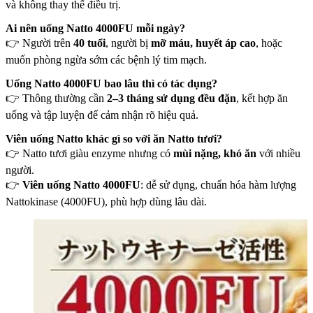
và không thay thế điều trị.
Ai nên uống Natto 4000FU mỗi ngày?
👉 Người trên
40 tuổi
, người bị
mỡ máu, huyết áp cao
, hoặc
muốn phòng ngừa sớm các bệnh lý tim mạch.
Uống Natto 4000FU bao lâu thì có tác dụng?
👉 Thông thường cần
2–3 tháng sử dụng đều đặn
, kết hợp ăn
uống và tập luyện để cảm nhận rõ hiệu quả.
Viên uống Natto khác gì so với ăn Natto tươi?
👉 Natto tươi giàu enzyme nhưng có
mùi nặng, khó ăn
với nhiều
người.
👉
Viên uống Natto 4000FU
: dễ sử dụng, chuẩn hóa hàm lượng
Nattokinase (4000FU), phù hợp dùng lâu dài.