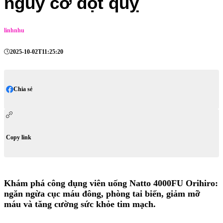
nguy cơ đột quỵ
linhnhu
2025-10-02T11:25:20
Chia sẻ
Copy link
Khám phá công dụng viên uống Natto 4000FU Orihiro:
ngăn ngừa cục máu đông, phòng tai biến, giảm mỡ
máu và tăng cường sức khỏe tim mạch.