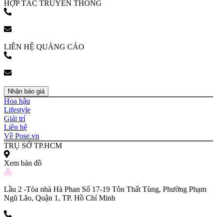
HỢP TÁC TRUYỀN THÔNG
(+84) 903 216 926
bookingpr@pose.vn
LIÊN HỆ QUẢNG CÁO
(+84) 903 216 926
bookingpr@pose.vn
Nhận báo giá
Hoa hậu
Lifestyle
Giải trí
Liên hệ
Về Pose.vn
TRỤ SỞ TP.HCM
Xem bản đồ
Lầu 2 -Tòa nhà Hà Phan Số 17-19 Tôn Thất Tùng, Phường Phạm
Ngũ Lão, Quận 1, TP. Hồ Chí Minh