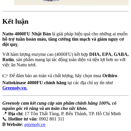
Kết luận
Natto 4000FU Nhật Bản
là giải pháp hiệu quả cho những ai muốn
hỗ trợ tuần hoàn máu, tăng cường tim mạch và giảm nguy cơ
đột quỵ
.
Với hàm lượng enzyme cao (4000FU) kết hợp
DHA, EPA, GABA,
Rutin
, sản phẩm mang lại tác động toàn diện và tiện lợi hơn so với
việc ăn Natto tươi.
👉 Để đảm bảo an toàn và chất lượng, hãy chọn mua
Orihiro
Nattokinase 4000FU chính hãng
tại các địa chỉ uy tín như
Greenoly.vn
.
Greenoly cam kết cung cấp sản phẩm chính hãng 100%, có
nguồn gốc rõ ràng và an toàn cho sức khỏe.
📍
Địa chỉ
: 17 Tôn Thất Tùng, P. Bến Thành, TP. Hồ Chí Minh
📞
Hotline tư vấn
: 0902 801 311
🌐
Website
:
greenoly.vn