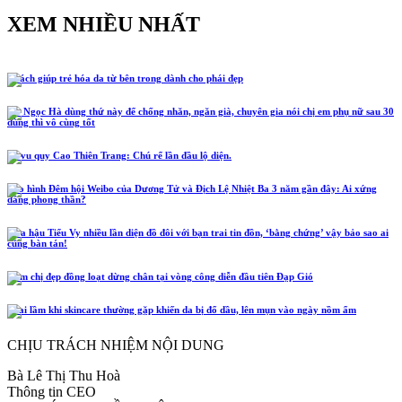
XEM NHIỀU NHẤT
5 cách giúp trẻ hóa da từ bên trong dành cho phái đẹp
Hồ Ngọc Hà dùng thứ này để chống nhăn, ngăn già, chuyên gia nói chị em phụ nữ sau 30
dùng thì vô cùng tốt
Lễ vu quy Cao Thiên Trang: Chú rể lần đầu lộ diện.
Tạo hình Đêm hội Weibo của Dương Tử và Địch Lệ Nhiệt Ba 3 năm gần đây: Ai xứng
đáng phong thần?
Hoa hậu Tiểu Vy nhiều lần diện đồ đôi với bạn trai tin đồn, ‘bằng chứng’ vậy bảo sao ai
cũng bàn tán!
Năm chị đẹp đồng loạt dừng chân tại vòng công diễn đầu tiên Đạp Gió
4 sai lầm khi skincare thường gặp khiến da bị đổ dầu, lên mụn vào ngày nồm ẩm
CHỊU TRÁCH NHIỆM NỘI DUNG
Bà Lê Thị Thu Hoà
Thông tin CEO