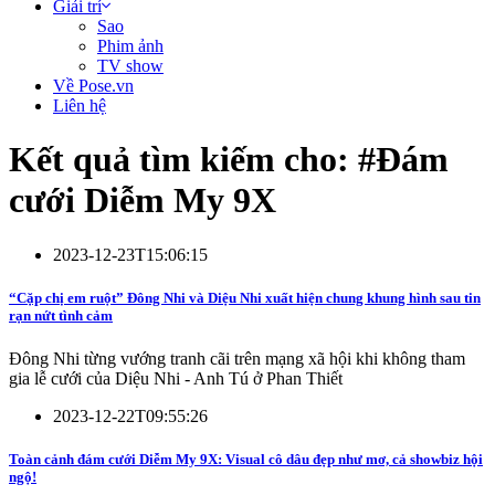
Giải trí
Sao
Phim ảnh
TV show
Về Pose.vn
Liên hệ
Kết quả tìm kiếm cho: #
Đám
cưới Diễm My 9X
2023-12-23T15:06:15
“Cặp chị em ruột” Đông Nhi và Diệu Nhi xuất hiện chung khung hình sau tin
rạn nứt tình cảm
Đông Nhi từng vướng tranh cãi trên mạng xã hội khi không tham
gia lễ cưới của Diệu Nhi - Anh Tú ở Phan Thiết
2023-12-22T09:55:26
Toàn cảnh đám cưới Diễm My 9X: Visual cô dâu đẹp như mơ, cả showbiz hội
ngộ!