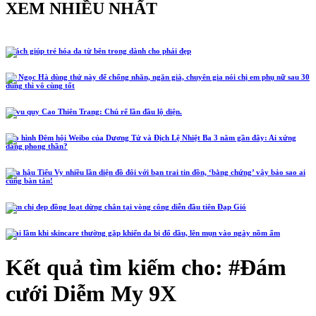
XEM NHIỀU NHẤT
5 cách giúp trẻ hóa da từ bên trong dành cho phái đẹp
Hồ Ngọc Hà dùng thứ này để chống nhăn, ngăn già, chuyên gia nói chị em phụ nữ sau 30
dùng thì vô cùng tốt
Lễ vu quy Cao Thiên Trang: Chú rể lần đầu lộ diện.
Tạo hình Đêm hội Weibo của Dương Tử và Địch Lệ Nhiệt Ba 3 năm gần đây: Ai xứng
đáng phong thần?
Hoa hậu Tiểu Vy nhiều lần diện đồ đôi với bạn trai tin đồn, ‘bằng chứng’ vậy bảo sao ai
cũng bàn tán!
Năm chị đẹp đồng loạt dừng chân tại vòng công diễn đầu tiên Đạp Gió
4 sai lầm khi skincare thường gặp khiến da bị đổ dầu, lên mụn vào ngày nồm ẩm
Kết quả tìm kiếm cho: #
Đám
cưới Diễm My 9X