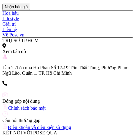
bookingpr@pose.vn
Nhận báo giá
Hoa hậu
Lifestyle
Giải trí
Liên hệ
Về Pose.vn
TRỤ SỞ TP.HCM
Xem bản đồ
Lầu 2 -Tòa nhà Hà Phan Số 17-19 Tôn Thất Tùng, Phường Phạm
Ngũ Lão, Quận 1, TP. Hồ Chí Minh
(+84) 903 216 926
Đóng góp nội dung
Chính sách bảo mật
Câu hỏi thường gặp
Điều khoản và điều kiện sử dụng
KẾT NỐI VỚI POSE QUA