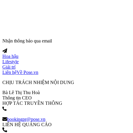
Trang tin tức giải trí thuộc
Nhận thông báo qua email
Hoa hậu
Lifestyle
Giải trí
Liên hệ
Về Pose.vn
CHỊU TRÁCH NHIỆM NỘI DUNG
Bà Lê Thị Thu Hoà
Thông tin CEO
HỢP TÁC TRUYỀN THÔNG
(+84) 903 216 926
bookingpr@pose.vn
LIÊN HỆ QUẢNG CÁO