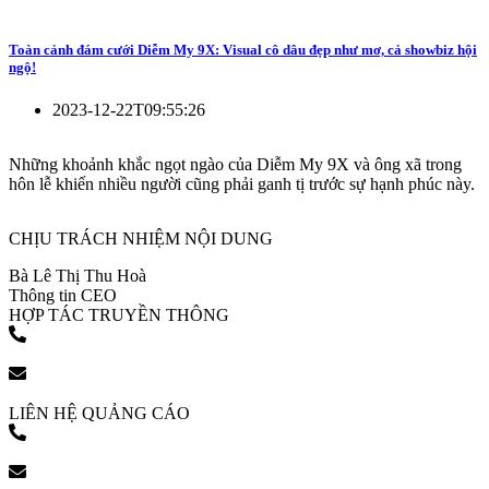
Toàn cảnh đám cưới Diễm My 9X: Visual cô dâu đẹp như mơ, cả showbiz hội
ngộ!
2023-12-22T09:55:26
Những khoảnh khắc ngọt ngào của Diễm My 9X và ông xã trong
hôn lễ khiến nhiều người cũng phải ganh tị trước sự hạnh phúc này.
CHỊU TRÁCH NHIỆM NỘI DUNG
Bà Lê Thị Thu Hoà
Thông tin CEO
HỢP TÁC TRUYỀN THÔNG
(+84) 903 216 926
bookingpr@pose.vn
LIÊN HỆ QUẢNG CÁO
(+84) 903 216 926