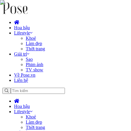
Hoa hậu
Lifestyle
Khoẻ
Làm đẹp
Thời trang
Giải trí
Sao
Phim ảnh
TV show
Về Pose.vn
Liên hệ
Hoa hậu
Lifestyle
Khoẻ
Làm đẹp
Thời trang