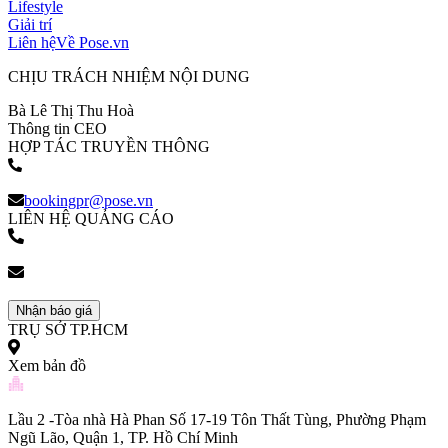
Lifestyle
Giải trí
Liên hệ
Về Pose.vn
CHỊU TRÁCH NHIỆM NỘI DUNG
Bà Lê Thị Thu Hoà
Thông tin CEO
HỢP TÁC TRUYỀN THÔNG
(+84) 903 216 926
bookingpr@pose.vn
LIÊN HỆ QUẢNG CÁO
(+84) 903 216 926
bookingpr@pose.vn
Nhận báo giá
TRỤ SỞ TP.HCM
Xem bản đồ
Lầu 2 -Tòa nhà Hà Phan Số 17-19 Tôn Thất Tùng, Phường Phạm
Ngũ Lão, Quận 1, TP. Hồ Chí Minh