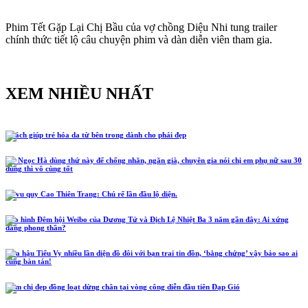
Phim Tết Gặp Lại Chị Bầu của vợ chồng Diệu Nhi tung trailer
chính thức tiết lộ câu chuyện phim và dàn diễn viên tham gia.
XEM NHIỀU NHẤT
5 cách giúp trẻ hóa da từ bên trong dành cho phái đẹp
Hồ Ngọc Hà dùng thứ này để chống nhăn, ngăn già, chuyên gia nói chị em phụ nữ sau 30
dùng thì vô cùng tốt
Lễ vu quy Cao Thiên Trang: Chú rể lần đầu lộ diện.
Tạo hình Đêm hội Weibo của Dương Tử và Địch Lệ Nhiệt Ba 3 năm gần đây: Ai xứng
đáng phong thần?
Hoa hậu Tiểu Vy nhiều lần diện đồ đôi với bạn trai tin đồn, ‘bằng chứng’ vậy bảo sao ai
cũng bàn tán!
Năm chị đẹp đồng loạt dừng chân tại vòng công diễn đầu tiên Đạp Gió