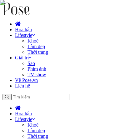
Hoa hậu
Lifestyle
Khoẻ
Làm đẹp
Thời trang
Giải trí
Sao
Phim ảnh
TV show
Về Pose.vn
Liên hệ
Hoa hậu
Lifestyle
Khoẻ
Làm đẹp
Thời trang