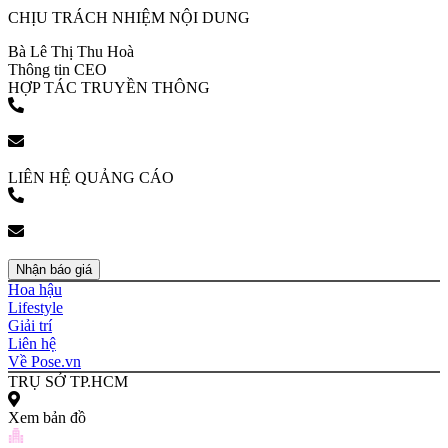
CHỊU TRÁCH NHIỆM NỘI DUNG
Bà Lê Thị Thu Hoà
Thông tin CEO
HỢP TÁC TRUYỀN THÔNG
(+84) 903 216 926
bookingpr@pose.vn
LIÊN HỆ QUẢNG CÁO
(+84) 903 216 926
bookingpr@pose.vn
Nhận báo giá
Hoa hậu
Lifestyle
Giải trí
Liên hệ
Về Pose.vn
TRỤ SỞ TP.HCM
Xem bản đồ