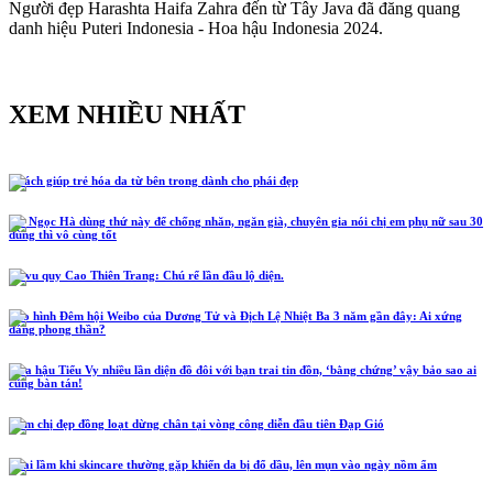
Người đẹp Harashta Haifa Zahra đến từ Tây Java đã đăng quang
danh hiệu Puteri Indonesia - Hoa hậu Indonesia 2024.
XEM NHIỀU NHẤT
5 cách giúp trẻ hóa da từ bên trong dành cho phái đẹp
Hồ Ngọc Hà dùng thứ này để chống nhăn, ngăn già, chuyên gia nói chị em phụ nữ sau 30
dùng thì vô cùng tốt
Lễ vu quy Cao Thiên Trang: Chú rể lần đầu lộ diện.
Tạo hình Đêm hội Weibo của Dương Tử và Địch Lệ Nhiệt Ba 3 năm gần đây: Ai xứng
đáng phong thần?
Hoa hậu Tiểu Vy nhiều lần diện đồ đôi với bạn trai tin đồn, ‘bằng chứng’ vậy bảo sao ai
cũng bàn tán!
Năm chị đẹp đồng loạt dừng chân tại vòng công diễn đầu tiên Đạp Gió
4 sai lầm khi skincare thường gặp khiến da bị đổ dầu, lên mụn vào ngày nồm ẩm