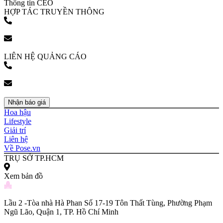
Thông tin CEO
HỢP TÁC TRUYỀN THÔNG
(+84) 903 216 926
bookingpr@pose.vn
LIÊN HỆ QUẢNG CÁO
(+84) 903 216 926
bookingpr@pose.vn
Nhận báo giá
Hoa hậu
Lifestyle
Giải trí
Liên hệ
Về Pose.vn
TRỤ SỞ TP.HCM
Xem bản đồ
Lầu 2 -Tòa nhà Hà Phan Số 17-19 Tôn Thất Tùng, Phường Phạm
Ngũ Lão, Quận 1, TP. Hồ Chí Minh