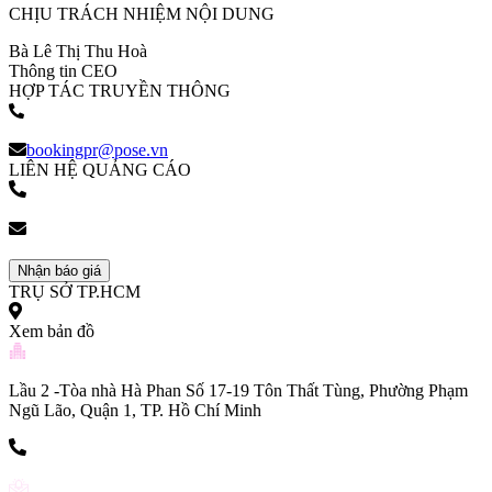
CHỊU TRÁCH NHIỆM NỘI DUNG
Bà Lê Thị Thu Hoà
Thông tin CEO
HỢP TÁC TRUYỀN THÔNG
(+84) 903 216 926
bookingpr@pose.vn
LIÊN HỆ QUẢNG CÁO
(+84) 903 216 926
bookingpr@pose.vn
Nhận báo giá
TRỤ SỞ TP.HCM
Xem bản đồ
Lầu 2 -Tòa nhà Hà Phan Số 17-19 Tôn Thất Tùng, Phường Phạm
Ngũ Lão, Quận 1, TP. Hồ Chí Minh
(+84) 903 216 926