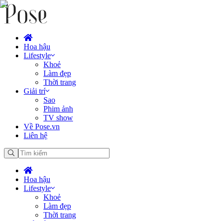
Hoa hậu
Lifestyle
Khoẻ
Làm đẹp
Thời trang
Giải trí
Sao
Phim ảnh
TV show
Về Pose.vn
Liên hệ
Hoa hậu
Lifestyle
Khoẻ
Làm đẹp
Thời trang