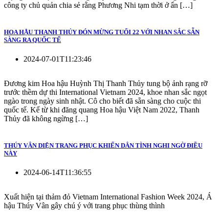
công ty chủ quản chia sẻ rằng Phương Nhi tạm thời ở ẩn […]
HOA HẬU THANH THỦY ĐÓN MỪNG TUỔI 22 VỚI NHAN SẮC SẴN
SÀNG RA QUỐC TẾ
2024-07-01T11:23:46
Đương kim Hoa hậu Huỳnh Thị Thanh Thủy tung bộ ảnh rạng rỡ
trước thềm dự thi International Vietnam 2024, khoe nhan sắc ngọt
ngào trong ngày sinh nhật. Cô cho biết đã sẵn sàng cho cuộc thi
quốc tế. Kể từ khi đăng quang Hoa hậu Việt Nam 2022, Thanh
Thủy đã không ngừng […]
THÚY VÂN DIỆN TRANG PHỤC KHIẾN DÂN TÌNH NGHI NGỜ ĐIỀU
NÀY
2024-06-14T11:36:55
Xuất hiện tại thảm đỏ Vietnam International Fashion Week 2024, Á
hậu Thúy Vân gây chú ý với trang phục thùng thình