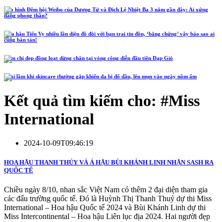
Tạo hình Đêm hội Weibo của Dương Tử và Địch Lệ Nhiệt Ba 3 năm gần đây: Ai xứng
đáng phong thần?
Hoa hậu Tiểu Vy nhiều lần diện đồ đôi với bạn trai tin đồn, ‘bằng chứng’ vậy bảo sao ai
cũng bàn tán!
Năm chị đẹp đồng loạt dừng chân tại vòng công diễn đầu tiên Đạp Gió
4 sai lầm khi skincare thường gặp khiến da bị đổ dầu, lên mụn vào ngày nồm ẩm
Kết quả tìm kiếm cho: #
Miss
International
2024-10-09T09:46:19
HOA HẬU THANH THỦY VÀ Á HẬU BÙI KHÁNH LINH NHẬN SASH RA
QUỐC TẾ
Chiều ngày 8/10, nhan sắc Việt Nam có thêm 2 đại diện tham gia
các đấu trường quốc tế. Đó là Huỳnh Thị Thanh Thuỷ dự thi Miss
International – Hoa hậu Quốc tế 2024 và Bùi Khánh Linh dự thi
Miss Intercontinental – Hoa hậu Liên lục địa 2024. Hai người đẹp