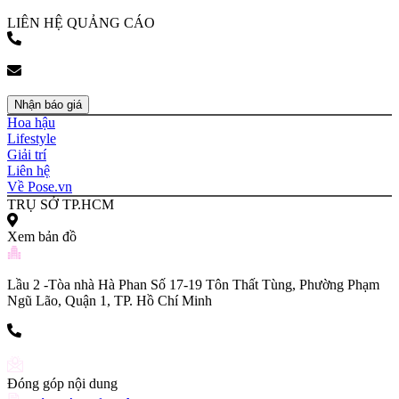
bookingpr@pose.vn
LIÊN HỆ QUẢNG CÁO
(+84) 903 216 926
bookingpr@pose.vn
Nhận báo giá
Hoa hậu
Lifestyle
Giải trí
Liên hệ
Về Pose.vn
TRỤ SỞ TP.HCM
Xem bản đồ
Lầu 2 -Tòa nhà Hà Phan Số 17-19 Tôn Thất Tùng, Phường Phạm
Ngũ Lão, Quận 1, TP. Hồ Chí Minh
(+84) 903 216 926
Đóng góp nội dung