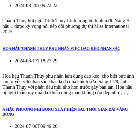
2024-08-20T09:22:22
Thanh Thủy hội ngộ Trịnh Thùy Linh trong bộ hình mới. Nàng Á
hậu 1 được kỳ vọng nối tiếp đối phương dự thi Miss International
2025.
HOA HẬU THANH THỦY PHỦ NHẬN VIỆC DAO KÉO NHAN SẮC
2024-08-17T18:27:29
Hoa hậu Thanh Thủy phủ nhận lạm dụng dao kéo, cho biết bức ảnh
lan truyền với nhan sắc khác lạ đã qua chỉnh sửa. Sáng 17/8, ảnh
Thanh Thủy với phần đầu mũi nhỏ hơn trước gây bàn tán. Hoa hậu
bị nghi thẩm mỹ quá đà khiến dung mạo không còn đẹp như […]
Á HẬU PHƯƠNG NHI BỖNG XUẤT HIỆN SAU THỜI GIAN DÀI VẮNG
BÓNG
2024-07-06T09:49:26