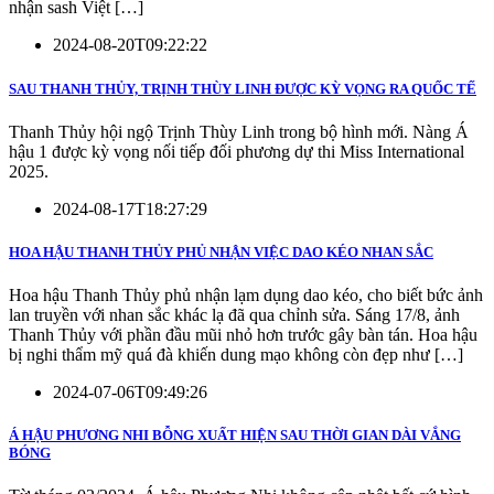
nhận sash Việt […]
2024-08-20T09:22:22
SAU THANH THỦY, TRỊNH THÙY LINH ĐƯỢC KỲ VỌNG RA QUỐC TẾ
Thanh Thủy hội ngộ Trịnh Thùy Linh trong bộ hình mới. Nàng Á
hậu 1 được kỳ vọng nối tiếp đối phương dự thi Miss International
2025.
2024-08-17T18:27:29
HOA HẬU THANH THỦY PHỦ NHẬN VIỆC DAO KÉO NHAN SẮC
Hoa hậu Thanh Thủy phủ nhận lạm dụng dao kéo, cho biết bức ảnh
lan truyền với nhan sắc khác lạ đã qua chỉnh sửa. Sáng 17/8, ảnh
Thanh Thủy với phần đầu mũi nhỏ hơn trước gây bàn tán. Hoa hậu
bị nghi thẩm mỹ quá đà khiến dung mạo không còn đẹp như […]
2024-07-06T09:49:26
Á HẬU PHƯƠNG NHI BỖNG XUẤT HIỆN SAU THỜI GIAN DÀI VẮNG
BÓNG