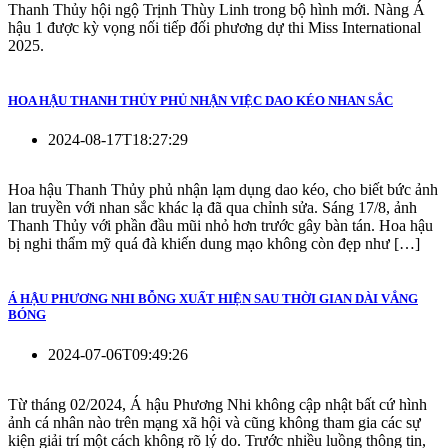
Thanh Thủy hội ngộ Trịnh Thùy Linh trong bộ hình mới. Nàng Á
hậu 1 được kỳ vọng nối tiếp đối phương dự thi Miss International
2025.
HOA HẬU THANH THỦY PHỦ NHẬN VIỆC DAO KÉO NHAN SẮC
2024-08-17T18:27:29
Hoa hậu Thanh Thủy phủ nhận lạm dụng dao kéo, cho biết bức ảnh
lan truyền với nhan sắc khác lạ đã qua chỉnh sửa. Sáng 17/8, ảnh
Thanh Thủy với phần đầu mũi nhỏ hơn trước gây bàn tán. Hoa hậu
bị nghi thẩm mỹ quá đà khiến dung mạo không còn đẹp như […]
Á HẬU PHƯƠNG NHI BỖNG XUẤT HIỆN SAU THỜI GIAN DÀI VẮNG
BÓNG
2024-07-06T09:49:26
Từ tháng 02/2024, Á hậu Phương Nhi không cập nhật bất cứ hình
ảnh cá nhân nào trên mạng xã hội và cũng không tham gia các sự
kiện giải trí một cách không rõ lý do. Trước nhiều luồng thông tin,