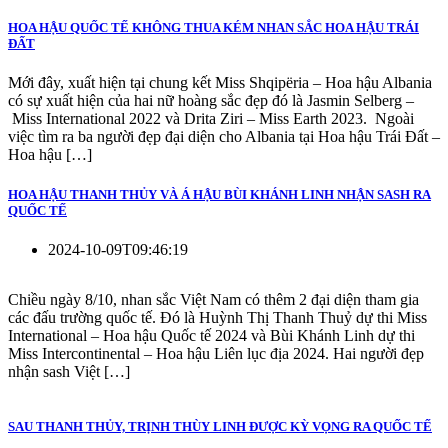
HOA HẬU QUỐC TẾ KHÔNG THUA KÉM NHAN SẮC HOA HẬU TRÁI
ĐẤT
Mới đây, xuất hiện tại chung kết Miss Shqipëria – Hoa hậu Albania
có sự xuất hiện của hai nữ hoàng sắc đẹp đó là Jasmin Selberg –
Miss International 2022 và Drita Ziri – Miss Earth 2023. Ngoài
việc tìm ra ba người đẹp đại diện cho Albania tại Hoa hậu Trái Đất –
Hoa hậu […]
HOA HẬU THANH THỦY VÀ Á HẬU BÙI KHÁNH LINH NHẬN SASH RA
QUỐC TẾ
2024-10-09T09:46:19
Chiều ngày 8/10, nhan sắc Việt Nam có thêm 2 đại diện tham gia
các đấu trường quốc tế. Đó là Huỳnh Thị Thanh Thuỷ dự thi Miss
International – Hoa hậu Quốc tế 2024 và Bùi Khánh Linh dự thi
Miss Intercontinental – Hoa hậu Liên lục địa 2024. Hai người đẹp
nhận sash Việt […]
SAU THANH THỦY, TRỊNH THÙY LINH ĐƯỢC KỲ VỌNG RA QUỐC TẾ