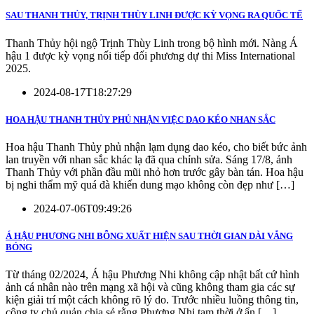
SAU THANH THỦY, TRỊNH THÙY LINH ĐƯỢC KỲ VỌNG RA QUỐC TẾ
Thanh Thủy hội ngộ Trịnh Thùy Linh trong bộ hình mới. Nàng Á
hậu 1 được kỳ vọng nối tiếp đối phương dự thi Miss International
2025.
2024-08-17T18:27:29
HOA HẬU THANH THỦY PHỦ NHẬN VIỆC DAO KÉO NHAN SẮC
Hoa hậu Thanh Thủy phủ nhận lạm dụng dao kéo, cho biết bức ảnh
lan truyền với nhan sắc khác lạ đã qua chỉnh sửa. Sáng 17/8, ảnh
Thanh Thủy với phần đầu mũi nhỏ hơn trước gây bàn tán. Hoa hậu
bị nghi thẩm mỹ quá đà khiến dung mạo không còn đẹp như […]
2024-07-06T09:49:26
Á HẬU PHƯƠNG NHI BỖNG XUẤT HIỆN SAU THỜI GIAN DÀI VẮNG
BÓNG
Từ tháng 02/2024, Á hậu Phương Nhi không cập nhật bất cứ hình
ảnh cá nhân nào trên mạng xã hội và cũng không tham gia các sự
kiện giải trí một cách không rõ lý do. Trước nhiều luồng thông tin,
công ty chủ quản chia sẻ rằng Phương Nhi tạm thời ở ẩn […]