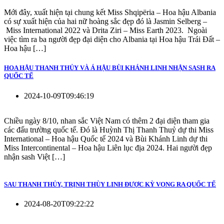
Mới đây, xuất hiện tại chung kết Miss Shqipëria – Hoa hậu Albania
có sự xuất hiện của hai nữ hoàng sắc đẹp đó là Jasmin Selberg –
Miss International 2022 và Drita Ziri – Miss Earth 2023. Ngoài
việc tìm ra ba người đẹp đại diện cho Albania tại Hoa hậu Trái Đất –
Hoa hậu […]
HOA HẬU THANH THỦY VÀ Á HẬU BÙI KHÁNH LINH NHẬN SASH RA
QUỐC TẾ
2024-10-09T09:46:19
Chiều ngày 8/10, nhan sắc Việt Nam có thêm 2 đại diện tham gia
các đấu trường quốc tế. Đó là Huỳnh Thị Thanh Thuỷ dự thi Miss
International – Hoa hậu Quốc tế 2024 và Bùi Khánh Linh dự thi
Miss Intercontinental – Hoa hậu Liên lục địa 2024. Hai người đẹp
nhận sash Việt […]
SAU THANH THỦY, TRỊNH THÙY LINH ĐƯỢC KỲ VỌNG RA QUỐC TẾ
2024-08-20T09:22:22