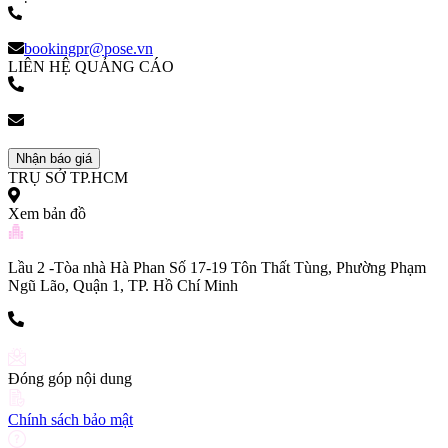
(+84) 903 216 926
bookingpr@pose.vn
LIÊN HỆ QUẢNG CÁO
(+84) 903 216 926
bookingpr@pose.vn
Nhận báo giá
TRỤ SỞ TP.HCM
Xem bản đồ
Lầu 2 -Tòa nhà Hà Phan Số 17-19 Tôn Thất Tùng, Phường Phạm
Ngũ Lão, Quận 1, TP. Hồ Chí Minh
(+84) 903 216 926
Đóng góp nội dung
Chính sách bảo mật