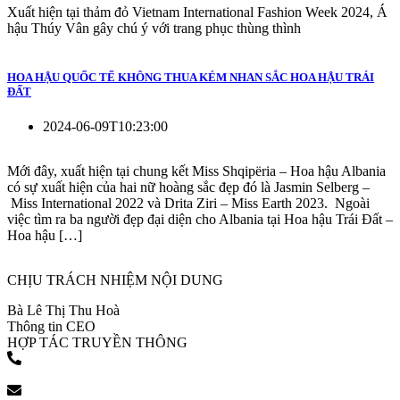
Xuất hiện tại thảm đỏ Vietnam International Fashion Week 2024, Á
hậu Thúy Vân gây chú ý với trang phục thùng thình
HOA HẬU QUỐC TẾ KHÔNG THUA KÉM NHAN SẮC HOA HẬU TRÁI
ĐẤT
2024-06-09T10:23:00
Mới đây, xuất hiện tại chung kết Miss Shqipëria – Hoa hậu Albania
có sự xuất hiện của hai nữ hoàng sắc đẹp đó là Jasmin Selberg –
Miss International 2022 và Drita Ziri – Miss Earth 2023. Ngoài
việc tìm ra ba người đẹp đại diện cho Albania tại Hoa hậu Trái Đất –
Hoa hậu […]
CHỊU TRÁCH NHIỆM NỘI DUNG
Bà Lê Thị Thu Hoà
Thông tin CEO
HỢP TÁC TRUYỀN THÔNG
(+84) 903 216 926