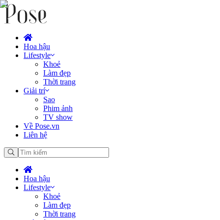
Hoa hậu
Lifestyle
Khoẻ
Làm đẹp
Thời trang
Giải trí
Sao
Phim ảnh
TV show
Về Pose.vn
Liên hệ
Hoa hậu
Lifestyle
Khoẻ
Làm đẹp
Thời trang