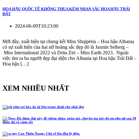
HOA HẬU QUỐC TẾ KHÔNG THUA KÉM NHAN SẮC HOA HẬU TRÁI
ĐẤT
2024-06-09T10:23:00
Mới đây, xuất hiện tại chung kết Miss Shqipëria – Hoa hậu Albania
có sự xuất hiện của hai nữ hoàng sắc đẹp đó là Jasmin Selberg –
Miss International 2022 và Drita Ziri – Miss Earth 2023. Ngoài
việc tìm ra ba người đẹp đại diện cho Albania tại Hoa hậu Trái Đất –
Hoa hậu […]
XEM NHIỀU NHẤT
5 cách giúp trẻ hóa da từ bên trong dành cho phái đẹp
Hồ Ngọc Hà dùng thứ này để chống nhăn, ngăn già, chuyên gia nói chị em phụ nữ sau 30
dùng thì vô cùng tốt
Lễ vu quy Cao Thiên Trang: Chú rể lần đầu lộ diện.