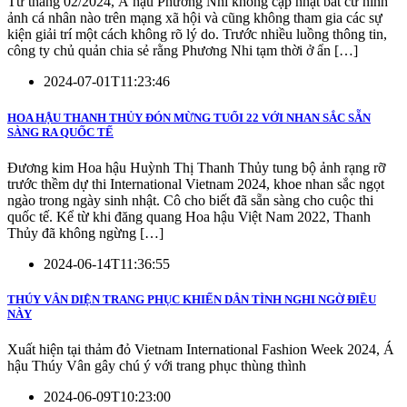
Từ tháng 02/2024, Á hậu Phương Nhi không cập nhật bất cứ hình
ảnh cá nhân nào trên mạng xã hội và cũng không tham gia các sự
kiện giải trí một cách không rõ lý do. Trước nhiều luồng thông tin,
công ty chủ quản chia sẻ rằng Phương Nhi tạm thời ở ẩn […]
2024-07-01T11:23:46
HOA HẬU THANH THỦY ĐÓN MỪNG TUỔI 22 VỚI NHAN SẮC SẴN
SÀNG RA QUỐC TẾ
Đương kim Hoa hậu Huỳnh Thị Thanh Thủy tung bộ ảnh rạng rỡ
trước thềm dự thi International Vietnam 2024, khoe nhan sắc ngọt
ngào trong ngày sinh nhật. Cô cho biết đã sẵn sàng cho cuộc thi
quốc tế. Kể từ khi đăng quang Hoa hậu Việt Nam 2022, Thanh
Thủy đã không ngừng […]
2024-06-14T11:36:55
THÚY VÂN DIỆN TRANG PHỤC KHIẾN DÂN TÌNH NGHI NGỜ ĐIỀU
NÀY
Xuất hiện tại thảm đỏ Vietnam International Fashion Week 2024, Á
hậu Thúy Vân gây chú ý với trang phục thùng thình
2024-06-09T10:23:00