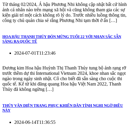
Từ tháng 02/2024, Á hậu Phương Nhi không cập nhật bất cứ hình
ảnh cá nhân nào trên mạng xã hội và cũng không tham gia các sự
kiện giải trí một cách không rõ lý do. Trước nhiều luồng thông tin,
công ty chủ quản chia sẻ rằng Phương Nhi tạm thời ở ẩn […]
HOA HẬU THANH THỦY ĐÓN MỪNG TUỔI 22 VỚI NHAN SẮC SẴN
SÀNG RA QUỐC TẾ
2024-07-01T11:23:46
Đương kim Hoa hậu Huỳnh Thị Thanh Thủy tung bộ ảnh rạng rỡ
trước thềm dự thi International Vietnam 2024, khoe nhan sắc ngọt
ngào trong ngày sinh nhật. Cô cho biết đã sẵn sàng cho cuộc thi
quốc tế. Kể từ khi đăng quang Hoa hậu Việt Nam 2022, Thanh
Thủy đã không ngừng […]
THÚY VÂN DIỆN TRANG PHỤC KHIẾN DÂN TÌNH NGHI NGỜ ĐIỀU
NÀY
2024-06-14T11:36:55