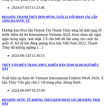
2024-07-01T11:23:46
HOA HẬU THANH THỦY ĐÓN MỪNG TUỔI 22 VỚI NHAN SẮC SẴN
SÀNG RA QUỐC TẾ
Đương kim Hoa hậu Huỳnh Thị Thanh Thủy tung bộ ảnh rạng rỡ
trước thềm dự thi International Vietnam 2024, khoe nhan sắc ngọt
ngào trong ngày sinh nhật. Cô cho biết đã sẵn sàng cho cuộc thi
quốc tế. Kể từ khi đăng quang Hoa hậu Việt Nam 2022, Thanh
Thủy đã không ngừng […]
2024-06-14T11:36:55
THÚY VÂN DIỆN TRANG PHỤC KHIẾN DÂN TÌNH NGHI NGỜ ĐIỀU
NÀY
Xuất hiện tại thảm đỏ Vietnam International Fashion Week 2024, Á
hậu Thúy Vân gây chú ý với trang phục thùng thình
2024-06-09T10:23:00
HOA HẬU QUỐC TẾ KHÔNG THUA KÉM NHAN SẮC HOA HẬU TRÁI
ĐẤT