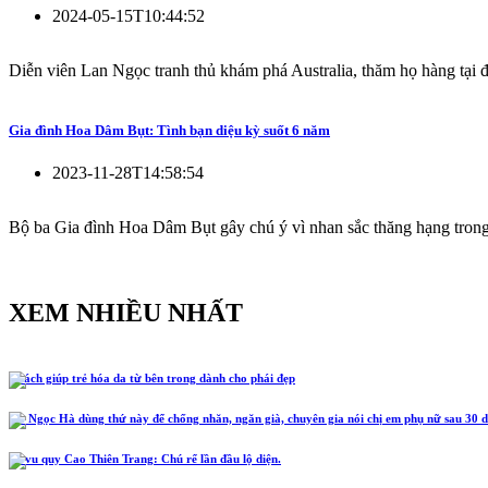
2024-05-15T10:44:52
Diễn viên Lan Ngọc tranh thủ khám phá Australia, thăm họ hàng tại 
Gia đình Hoa Dâm Bụt: Tình bạn diệu kỳ suốt 6 năm
2023-11-28T14:58:54
Bộ ba Gia đình Hoa Dâm Bụt gây chú ý vì nhan sắc thăng hạng trong
XEM NHIỀU NHẤT
5 cách giúp trẻ hóa da từ bên trong dành cho phái đẹp
Hồ Ngọc Hà dùng thứ này để chống nhăn, ngăn già, chuyên gia nói chị em phụ nữ sau 30 d
Lễ vu quy Cao Thiên Trang: Chú rể lần đầu lộ diện.