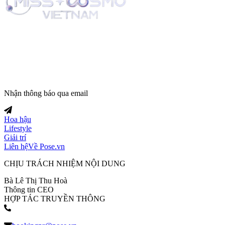
Nhận thông báo qua email
Hoa hậu
Lifestyle
Giải trí
Liên hệ
Về Pose.vn
CHỊU TRÁCH NHIỆM NỘI DUNG
Bà Lê Thị Thu Hoà
Thông tin CEO
HỢP TÁC TRUYỀN THÔNG
(+84) 903 216 926