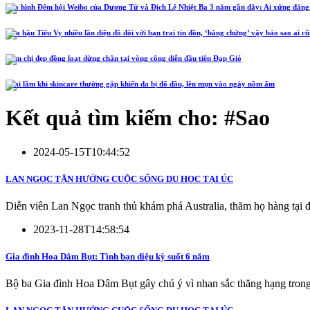
Tạo hình Đêm hội Weibo của Dương Tử và Địch Lệ Nhiệt Ba 3 năm gần đây: Ai xứng đáng
Hoa hậu Tiểu Vy nhiều lần diện đồ đôi với bạn trai tin đồn, ‘bằng chứng’ vậy bảo sao ai c
Năm chị đẹp đồng loạt dừng chân tại vòng công diễn đầu tiên Đạp Gió
4 sai lầm khi skincare thường gặp khiến da bị đổ dầu, lên mụn vào ngày nồm ẩm
Kết quả tìm kiếm cho: #
Sao
2024-05-15T10:44:52
LAN NGỌC TẬN HƯỞNG CUỘC SỐNG DU HỌC TẠI ÚC
Diễn viên Lan Ngọc tranh thủ khám phá Australia, thăm họ hàng tại 
2023-11-28T14:58:54
Gia đình Hoa Dâm Bụt: Tình bạn diệu kỳ suốt 6 năm
Bộ ba Gia đình Hoa Dâm Bụt gây chú ý vì nhan sắc thăng hạng trong