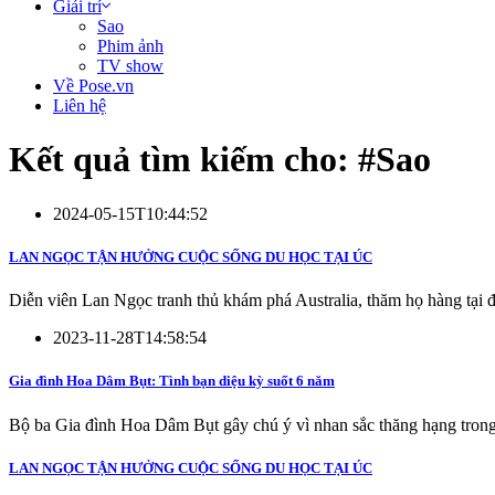
Giải trí
Sao
Phim ảnh
TV show
Về Pose.vn
Liên hệ
Kết quả tìm kiếm cho: #
Sao
2024-05-15T10:44:52
LAN NGỌC TẬN HƯỞNG CUỘC SỐNG DU HỌC TẠI ÚC
Diễn viên Lan Ngọc tranh thủ khám phá Australia, thăm họ hàng tại 
2023-11-28T14:58:54
Gia đình Hoa Dâm Bụt: Tình bạn diệu kỳ suốt 6 năm
Bộ ba Gia đình Hoa Dâm Bụt gây chú ý vì nhan sắc thăng hạng trong
LAN NGỌC TẬN HƯỞNG CUỘC SỐNG DU HỌC TẠI ÚC