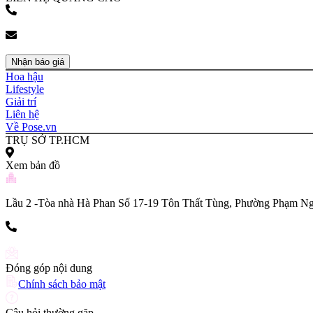
(+84) 903 216 926
bookingpr@pose.vn
Nhận báo giá
Hoa hậu
Lifestyle
Giải trí
Liên hệ
Về Pose.vn
TRỤ SỞ TP.HCM
Xem bản đồ
Lầu 2 -Tòa nhà Hà Phan Số 17-19 Tôn Thất Tùng, Phường Phạm Ng
(+84) 903 216 926
Đóng góp nội dung
Chính sách bảo mật
Câu hỏi thường gặp