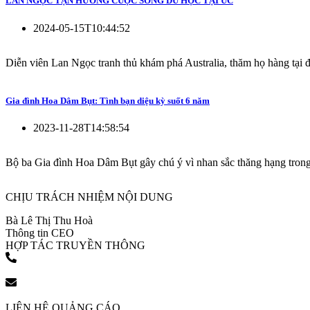
LAN NGỌC TẬN HƯỞNG CUỘC SỐNG DU HỌC TẠI ÚC
2024-05-15T10:44:52
Diễn viên Lan Ngọc tranh thủ khám phá Australia, thăm họ hàng tại 
Gia đình Hoa Dâm Bụt: Tình bạn diệu kỳ suốt 6 năm
2023-11-28T14:58:54
Bộ ba Gia đình Hoa Dâm Bụt gây chú ý vì nhan sắc thăng hạng trong
CHỊU TRÁCH NHIỆM NỘI DUNG
Bà Lê Thị Thu Hoà
Thông tin CEO
HỢP TÁC TRUYỀN THÔNG
(+84) 903 216 926
bookingpr@pose.vn
LIÊN HỆ QUẢNG CÁO