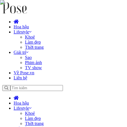
Hoa hậu
Lifestyle
Khoẻ
Làm đẹp
Thời trang
Giải trí
Sao
Phim ảnh
TV show
Về Pose.vn
Liên hệ
Hoa hậu
Lifestyle
Khoẻ
Làm đẹp
Thời trang