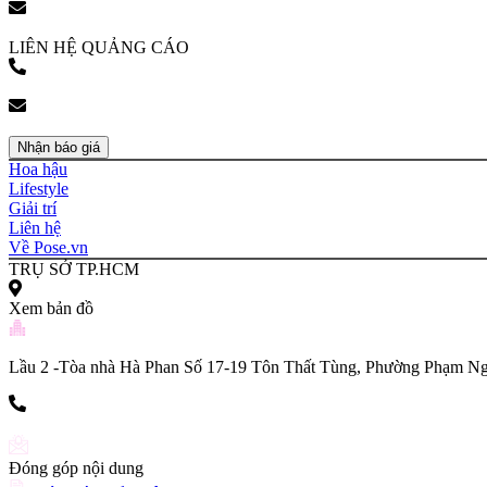
bookingpr@pose.vn
LIÊN HỆ QUẢNG CÁO
(+84) 903 216 926
bookingpr@pose.vn
Nhận báo giá
Hoa hậu
Lifestyle
Giải trí
Liên hệ
Về Pose.vn
TRỤ SỞ TP.HCM
Xem bản đồ
Lầu 2 -Tòa nhà Hà Phan Số 17-19 Tôn Thất Tùng, Phường Phạm Ng
(+84) 903 216 926
Đóng góp nội dung