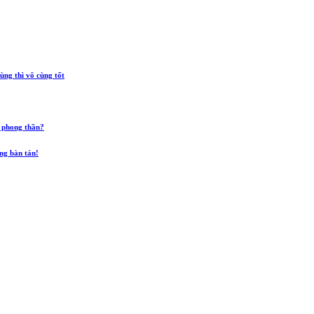
ùng thì vô cùng tốt
 phong thần?
ũng bàn tán!