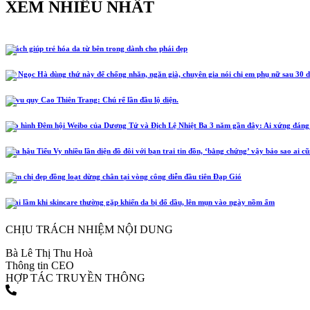
XEM NHIỀU NHẤT
5 cách giúp trẻ hóa da từ bên trong dành cho phái đẹp
Hồ Ngọc Hà dùng thứ này để chống nhăn, ngăn già, chuyên gia nói chị em phụ nữ sau 30 d
Lễ vu quy Cao Thiên Trang: Chú rể lần đầu lộ diện.
Tạo hình Đêm hội Weibo của Dương Tử và Địch Lệ Nhiệt Ba 3 năm gần đây: Ai xứng đáng
Hoa hậu Tiểu Vy nhiều lần diện đồ đôi với bạn trai tin đồn, ‘bằng chứng’ vậy bảo sao ai c
Năm chị đẹp đồng loạt dừng chân tại vòng công diễn đầu tiên Đạp Gió
4 sai lầm khi skincare thường gặp khiến da bị đổ dầu, lên mụn vào ngày nồm ẩm
CHỊU TRÁCH NHIỆM NỘI DUNG
Bà Lê Thị Thu Hoà
Thông tin CEO
HỢP TÁC TRUYỀN THÔNG
(+84) 903 216 926