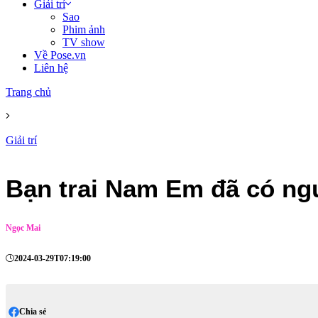
Giải trí
Sao
Phim ảnh
TV show
Về Pose.vn
Liên hệ
Trang chủ
Giải trí
Bạn trai Nam Em đã có ngư
Ngọc Mai
2024-03-29T07:19:00
Chia sẻ