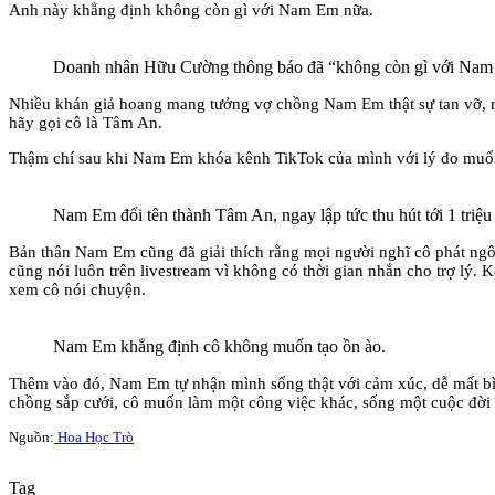
Anh này khẳng định không còn gì với Nam Em nữa.
Doanh nhân Hữu Cường thông báo đã “không còn gì với Nam
Nhiều khán giả hoang mang tưởng vợ chồng Nam Em thật sự tan vỡ, n
hãy gọi cô là Tâm An.
Thậm chí sau khi Nam Em khóa kênh TikTok của mình với lý do muốn
Nam Em đổi tên thành Tâm An, ngay lập tức thu hút tới 1 triệu
Bản thân Nam Em cũng đã giải thích rằng mọi người nghĩ cô phát ngôn 
cũng nói luôn trên livestream vì không có thời gian nhắn cho trợ lý.
xem cô nói chuyện.
Nam Em khẳng định cô không muốn tạo ồn ào.
Thêm vào đó, Nam Em tự nhận mình sống thật với cảm xúc, dễ mất bì
chồng sắp cưới, cô muốn làm một công việc khác, sống một cuộc đời 
Nguồn:
Hoa Học Trò
Tag