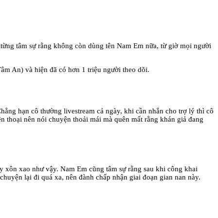
 từng tâm sự rằng không còn dùng tên Nam Em nữa, từ giờ mọi người
An) và hiện đã có hơn 1 triệu người theo dõi.
hẳng hạn cô thường livestream cả ngày, khi cần nhắn cho trợ lý thì cô
điện thoại nên nói chuyện thoải mái mà quên mất rằng khán giả đang
ây xôn xao như vậy. Nam Em cũng tâm sự rằng sau khi công khai
huyện lại đi quá xa, nên đành chấp nhận giai đoạn gian nan này.