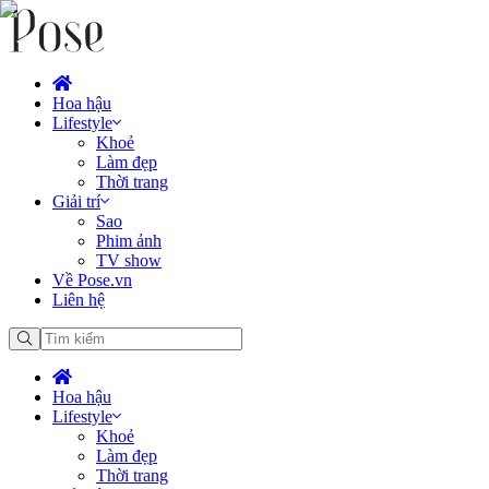
Hoa hậu
Lifestyle
Khoẻ
Làm đẹp
Thời trang
Giải trí
Sao
Phim ảnh
TV show
Về Pose.vn
Liên hệ
Hoa hậu
Lifestyle
Khoẻ
Làm đẹp
Thời trang