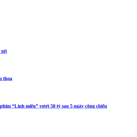
 tới
o thoa
 phim “Linh miêu” vượt 50 tỷ sau 5 ngày công chiếu