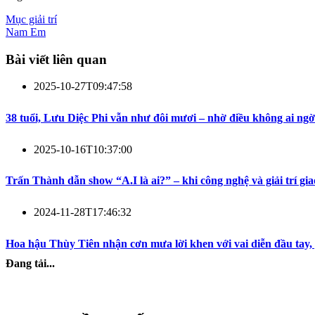
Mục giải trí
Nam Em
Bài viết liên quan
2025-10-27T09:47:58
38 tuổi, Lưu Diệc Phi vẫn như đôi mươi – nhờ điều không ai ngờ
2025-10-16T10:37:00
Trấn Thành dẫn show “A.I là ai?” – khi công nghệ và giải trí gia
2024-11-28T17:46:32
Hoa hậu Thùy Tiên nhận cơn mưa lời khen với vai diễn đầu tay,
Đang tải...