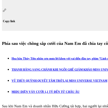
Copy link
Phía sau việc chồng sắp cưới của Nam Em đã chia tay c
Hoa hậu Thùy Tiên nhận cơn mưa lời khen với vai diễn đầu tay, phim “Linh m
THANH HẰNG SANG CHẢNH KHI NGỒI GHẾ GIÁM KHẢO MISS UNIV
VŨ THÚY QUỲNH QUYẾT TÂM TRỞ LẠI MISS UNIVERSE VIETNAM
MIDU DIỆN VÁY CƯỚI 1,1 TỶ ĐẾN TỪ CHÂU ÂU
Sau khi Nam Em và doanh nhân Hữu Cường tái hợp, hai người lại nhi