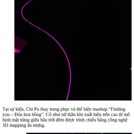
Tại sự kiện, Chi Pu thay trang phục và thể hiện mashup “Finding
you – Đóa hoa hồng”. Cô như nữ thần khi xuất hiện trên cao từ mô
hình mặt trăng giữa bầu trời đêm được trình chiếu bằng công nghệ
3D mapping ấn tượng.