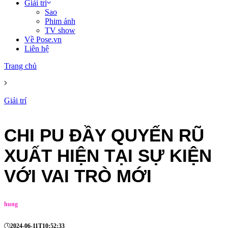
Giải trí
Sao
Phim ảnh
TV show
Về Pose.vn
Liên hệ
Trang chủ
Giải trí
CHI PU ĐẦY QUYẾN RŨ
XUẤT HIỆN TẠI SỰ KIỆN
VỚI VAI TRÒ MỚI
hung
2024-06-11T10:52:33