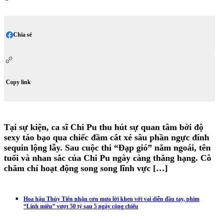
Chia sẻ
Copy link
Tại sự kiện, ca sĩ Chi Pu thu hút sự quan tâm bởi độ
sexy táo bạo qua chiếc đầm cắt xẻ sâu phần ngực đính
sequin lộng lẫy. Sau cuộc thi “Đạp gió” năm ngoái, tên
tuổi và nhan sắc của Chi Pu ngày càng thăng hạng. Cô
chăm chỉ hoạt động song song lĩnh vực […]
Hoa hậu Thùy Tiên nhận cơn mưa lời khen với vai diễn đầu tay, phim
“Linh miêu” vượt 50 tỷ sau 5 ngày công chiếu