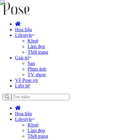
Hoa hậu
Lifestyle
Khoẻ
Làm đẹp
Thời trang
Giải trí
Sao
Phim ảnh
TV show
Về Pose.vn
Liên hệ
Hoa hậu
Lifestyle
Khoẻ
Làm đẹp
Thời trang