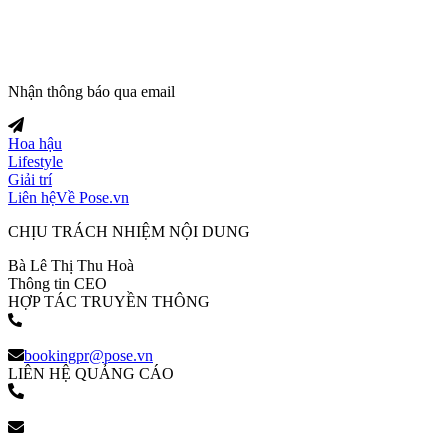
Nhận thông báo qua email
Hoa hậu
Lifestyle
Giải trí
Liên hệ
Về Pose.vn
CHỊU TRÁCH NHIỆM NỘI DUNG
Bà Lê Thị Thu Hoà
Thông tin CEO
HỢP TÁC TRUYỀN THÔNG
(+84) 903 216 926
bookingpr@pose.vn
LIÊN HỆ QUẢNG CÁO
(+84) 903 216 926
bookingpr@pose.vn