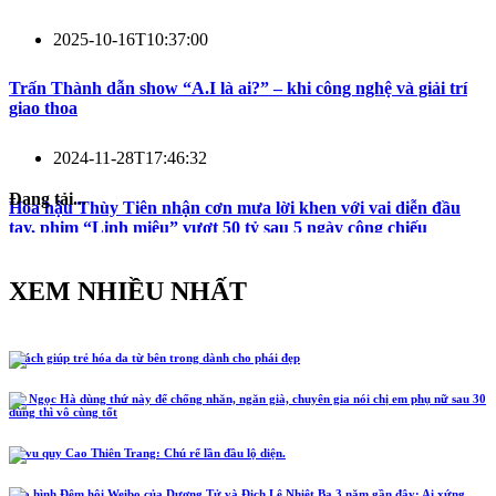
2025-10-16T10:37:00
Trấn Thành dẫn show “A.I là ai?” – khi công nghệ và giải trí
giao thoa
2024-11-28T17:46:32
Đang tải...
Hoa hậu Thùy Tiên nhận cơn mưa lời khen với vai diễn đầu
tay, phim “Linh miêu” vượt 50 tỷ sau 5 ngày công chiếu
XEM NHIỀU NHẤT
5 cách giúp trẻ hóa da từ bên trong dành cho phái đẹp
Hồ Ngọc Hà dùng thứ này để chống nhăn, ngăn già, chuyên gia nói chị em phụ nữ sau 30
dùng thì vô cùng tốt
Lễ vu quy Cao Thiên Trang: Chú rể lần đầu lộ diện.
Tạo hình Đêm hội Weibo của Dương Tử và Địch Lệ Nhiệt Ba 3 năm gần đây: Ai xứng