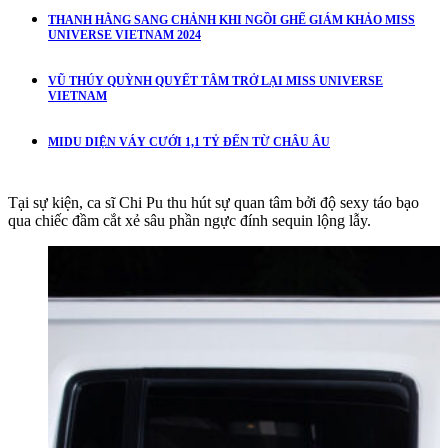
THANH HẰNG SANG CHẢNH KHI NGỒI GHẾ GIÁM KHẢO MISS
UNIVERSE VIETNAM 2024
VŨ THÚY QUỲNH QUYẾT TÂM TRỞ LẠI MISS UNIVERSE
VIETNAM
MIDU DIỆN VÁY CƯỚI 1,1 TỶ ĐẾN TỪ CHÂU ÂU
Tại sự kiện, ca sĩ Chi Pu thu hút sự quan tâm bởi độ sexy táo bạo
qua chiếc đầm cắt xẻ sâu phần ngực đính sequin lộng lẫy.