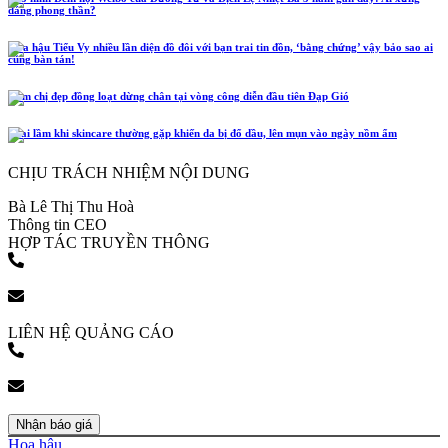
đáng phong thần?
Hoa hậu Tiểu Vy nhiều lần diện đồ đôi với bạn trai tin đồn, ‘bằng chứng’ vậy bảo sao ai
cũng bàn tán!
Năm chị đẹp đồng loạt dừng chân tại vòng công diễn đầu tiên Đạp Gió
4 sai lầm khi skincare thường gặp khiến da bị đổ dầu, lên mụn vào ngày nồm ẩm
CHỊU TRÁCH NHIỆM NỘI DUNG
Bà Lê Thị Thu Hoà
Thông tin CEO
HỢP TÁC TRUYỀN THÔNG
(+84) 903 216 926
bookingpr@pose.vn
LIÊN HỆ QUẢNG CÁO
(+84) 903 216 926
bookingpr@pose.vn
Nhận báo giá
Hoa hậu