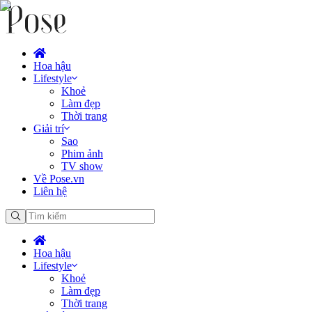
Hoa hậu
Lifestyle
Khoẻ
Làm đẹp
Thời trang
Giải trí
Sao
Phim ảnh
TV show
Về Pose.vn
Liên hệ
Hoa hậu
Lifestyle
Khoẻ
Làm đẹp
Thời trang