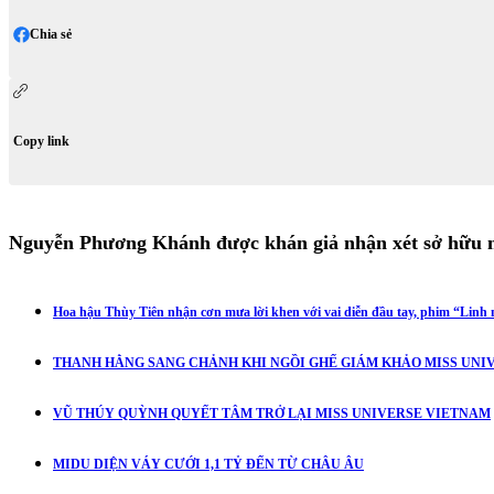
Chia sẻ
Copy link
Nguyễn Phương Khánh được khán giả nhận xét sở hữu né
Hoa hậu Thùy Tiên nhận cơn mưa lời khen với vai diễn đầu tay, phim “Linh m
THANH HẰNG SANG CHẢNH KHI NGỒI GHẾ GIÁM KHẢO MISS UNIV
VŨ THÚY QUỲNH QUYẾT TÂM TRỞ LẠI MISS UNIVERSE VIETNAM
MIDU DIỆN VÁY CƯỚI 1,1 TỶ ĐẾN TỪ CHÂU ÂU