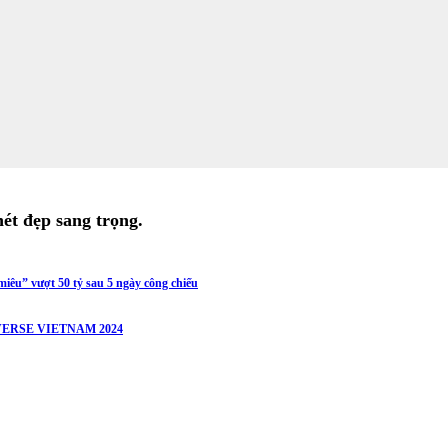
t đẹp sang trọng.
iêu” vượt 50 tỷ sau 5 ngày công chiếu
ERSE VIETNAM 2024