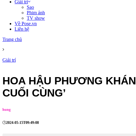
Giải trí
Sao
Phim ảnh
TV show
Về Pose.vn
Liên hệ
Trang chủ
Giải trí
HOA HẬU PHƯƠNG KHÁN
CUỐI CÙNG’
hung
2024-05-15T09:49:08