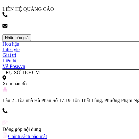
bookingpr@pose.vn
LIÊN HỆ QUẢNG CÁO
(+84) 903 216 926
bookingpr@pose.vn
Nhận báo giá
Hoa hậu
Lifestyle
Giải trí
Liên hệ
Về Pose.vn
TRỤ SỞ TP.HCM
Xem bản đồ
Lầu 2 -Tòa nhà Hà Phan Số 17-19 Tôn Thất Tùng, Phường Phạm Ng
(+84) 903 216 926
Đóng góp nội dung
Chính sách bảo mật