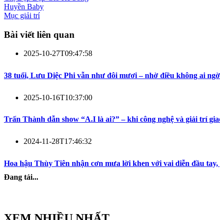
Huyền Baby
Mục giải trí
Bài viết liên quan
2025-10-27T09:47:58
38 tuổi, Lưu Diệc Phi vẫn như đôi mươi – nhờ điều không ai ngờ
2025-10-16T10:37:00
Trấn Thành dẫn show “A.I là ai?” – khi công nghệ và giải trí gia
2024-11-28T17:46:32
Hoa hậu Thùy Tiên nhận cơn mưa lời khen với vai diễn đầu tay,
Đang tải...
XEM NHIỀU NHẤT