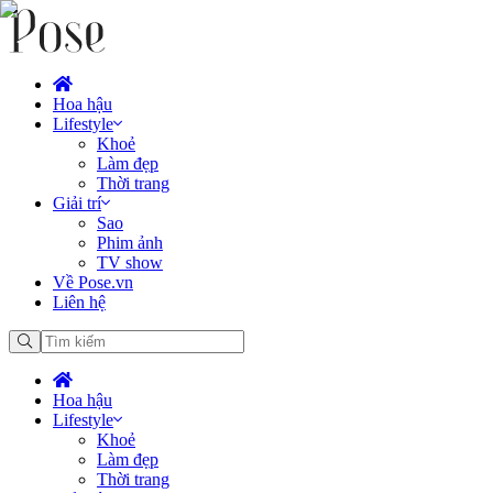
Hoa hậu
Lifestyle
Khoẻ
Làm đẹp
Thời trang
Giải trí
Sao
Phim ảnh
TV show
Về Pose.vn
Liên hệ
Hoa hậu
Lifestyle
Khoẻ
Làm đẹp
Thời trang