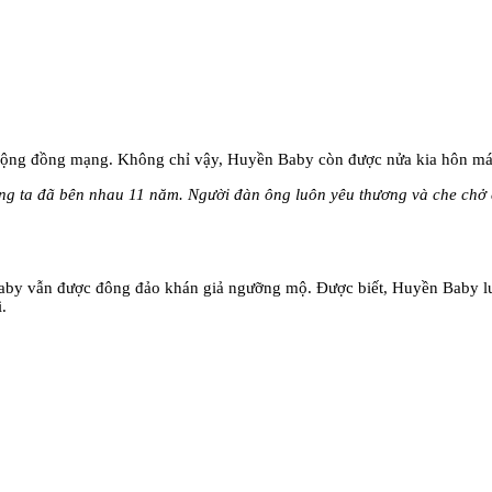
ừ cộng đồng mạng. Không chỉ vậy, Huyền Baby còn được nửa kia hôn m
úng ta đã bên nhau 11 năm. Người đàn ông luôn yêu thương và che chở
aby vẫn được đông đảo khán giả ngưỡng mộ. Được biết, Huyền Baby l
.