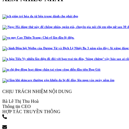
5 cách giúp trẻ hóa da từ bên trong dành cho phái đẹp
Hồ Ngọc Hà dùng thứ này để chống nhăn, ngăn già, chuyên gia nói chị em phụ nữ sau 30 d
Lễ vu quy Cao Thiên Trang: Chú rể lần đầu lộ diện.
Tạo hình Đêm hội Weibo của Dương Tử và Địch Lệ Nhiệt Ba 3 năm gần đây: Ai xứng đáng
Hoa hậu Tiểu Vy nhiều lần diện đồ đôi với bạn trai tin đồn, ‘bằng chứng’ vậy bảo sao ai c
Năm chị đẹp đồng loạt dừng chân tại vòng công diễn đầu tiên Đạp Gió
4 sai lầm khi skincare thường gặp khiến da bị đổ dầu, lên mụn vào ngày nồm ẩm
CHỊU TRÁCH NHIỆM NỘI DUNG
Bà Lê Thị Thu Hoà
Thông tin CEO
HỢP TÁC TRUYỀN THÔNG
(+84) 903 216 926