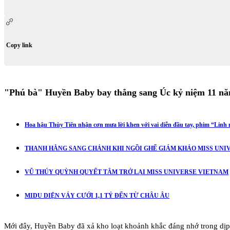
Copy link
"Phú bà" Huyền Baby bay thẳng sang Úc kỷ niệm 11 năm
Hoa hậu Thùy Tiên nhận cơn mưa lời khen với vai diễn đầu tay, phim “Linh m
THANH HẰNG SANG CHẢNH KHI NGỒI GHẾ GIÁM KHẢO MISS UNIV
VŨ THÚY QUỲNH QUYẾT TÂM TRỞ LẠI MISS UNIVERSE VIETNAM
MIDU DIỆN VÁY CƯỚI 1,1 TỶ ĐẾN TỪ CHÂU ÂU
Mới đây, Huyền Baby đã xả kho loạt khoảnh khắc đáng nhớ trong dịp