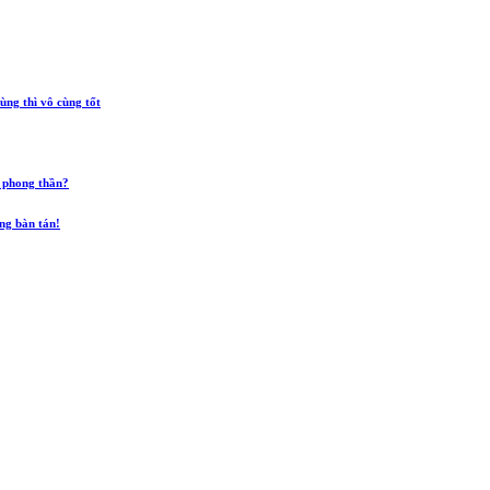
ùng thì vô cùng tốt
 phong thần?
ũng bàn tán!