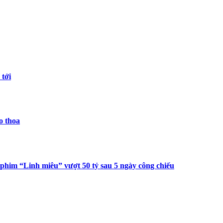
 tới
o thoa
 phim “Linh miêu” vượt 50 tỷ sau 5 ngày công chiếu