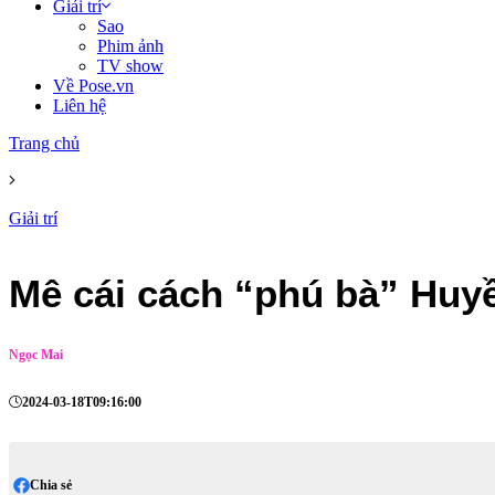
Giải trí
Sao
Phim ảnh
TV show
Về Pose.vn
Liên hệ
Trang chủ
Giải trí
Mê cái cách “phú bà” Huy
Ngọc Mai
2024-03-18T09:16:00
Chia sẻ