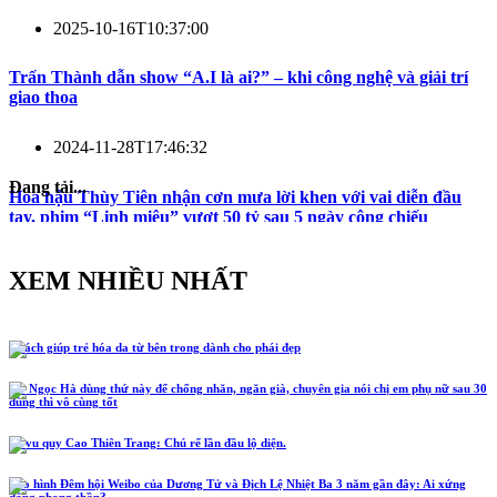
2025-10-16T10:37:00
Trấn Thành dẫn show “A.I là ai?” – khi công nghệ và giải trí
giao thoa
2024-11-28T17:46:32
Đang tải...
Hoa hậu Thùy Tiên nhận cơn mưa lời khen với vai diễn đầu
tay, phim “Linh miêu” vượt 50 tỷ sau 5 ngày công chiếu
XEM NHIỀU NHẤT
5 cách giúp trẻ hóa da từ bên trong dành cho phái đẹp
Hồ Ngọc Hà dùng thứ này để chống nhăn, ngăn già, chuyên gia nói chị em phụ nữ sau 30
dùng thì vô cùng tốt
Lễ vu quy Cao Thiên Trang: Chú rể lần đầu lộ diện.
Tạo hình Đêm hội Weibo của Dương Tử và Địch Lệ Nhiệt Ba 3 năm gần đây: Ai xứng
đáng phong thần?