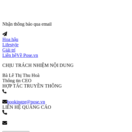
Nhận thông báo qua email
Hoa hậu
Lifestyle
Giải trí
Liên hệ
Về Pose.vn
CHỊU TRÁCH NHIỆM NỘI DUNG
Bà Lê Thị Thu Hoà
Thông tin CEO
HỢP TÁC TRUYỀN THÔNG
(+84) 903 216 926
bookingpr@pose.vn
LIÊN HỆ QUẢNG CÁO
(+84) 903 216 926
bookingpr@pose.vn