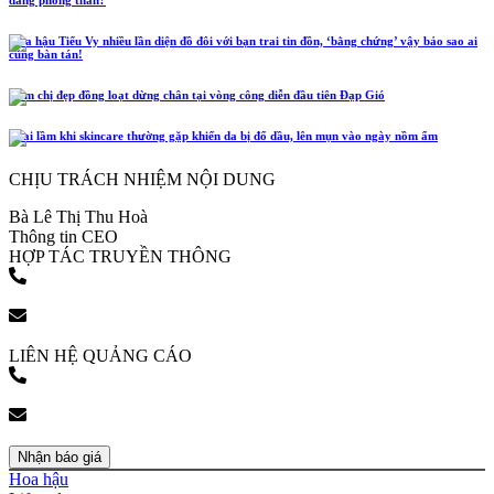
Hoa hậu Tiểu Vy nhiều lần diện đồ đôi với bạn trai tin đồn, ‘bằng chứng’ vậy bảo sao ai
cũng bàn tán!
Năm chị đẹp đồng loạt dừng chân tại vòng công diễn đầu tiên Đạp Gió
4 sai lầm khi skincare thường gặp khiến da bị đổ dầu, lên mụn vào ngày nồm ẩm
CHỊU TRÁCH NHIỆM NỘI DUNG
Bà Lê Thị Thu Hoà
Thông tin CEO
HỢP TÁC TRUYỀN THÔNG
(+84) 903 216 926
bookingpr@pose.vn
LIÊN HỆ QUẢNG CÁO
(+84) 903 216 926
bookingpr@pose.vn
Nhận báo giá
Hoa hậu