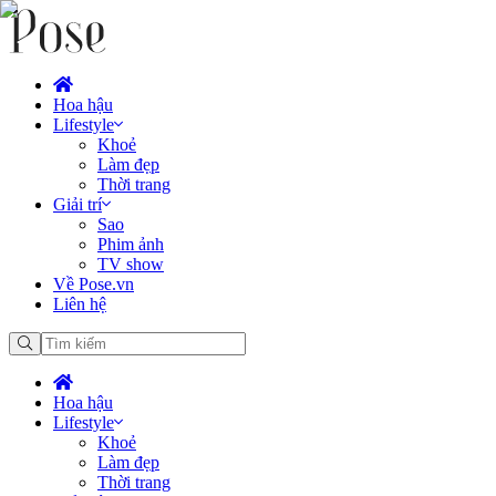
Hoa hậu
Lifestyle
Khoẻ
Làm đẹp
Thời trang
Giải trí
Sao
Phim ảnh
TV show
Về Pose.vn
Liên hệ
Hoa hậu
Lifestyle
Khoẻ
Làm đẹp
Thời trang