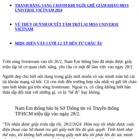
THANH HẰNG SANG CHẢNH KHI NGỒI GHẾ GIÁM KHẢO MISS
UNIVERSE VIETNAM 2024
VŨ THÚY QUỲNH QUYẾT TÂM TRỞ LẠI MISS UNIVERSE
VIETNAM
MIDU DIỆN VÁY CƯỚI 1,1 TỶ ĐẾN TỪ CHÂU ÂU
Trên sóng livestream vào tối 26/2, Nam Em thông báo đã nhận được giấy
triệu tập từ cơ quan chức năng, yêu cầu có mặt để làm việc vào ngày 28/2.
Người đẹp cho biết nội dung trong giấy mời muốn cô xác minh toàn bộ các
tài khoản mạng xã hội. Cô còn tính đến trường hợp xấu nhất và gửi lời chào
tạm biệt khán giả trên sóng livestream. Ngoài ra, cô cũng không biết bản
thân sắp đối mặt với những gì, có bị “bế đi” hay không.
Nam Em thông báo bị Sở Thông tin và Truyền thông
TP.HCM triệu tập vào ngày 28/2.
“
Tôi nhận được giấy triệu tập rồi, 28/2/2024. Hôm nay tôi nhận được cuộc
điện thoại của Sở thanh tra gửi giấy mời lên đó giải quyết. Tình hình như
thế nào, tôi không biết nhưng trong giấy mời kêu tôi phải lên đó xác minh