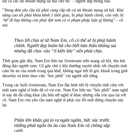
tất cả các tài khoản mạng xã hội cho họ
” – người đẹp thông báo.
“
Trong đơn yêu cầu tôi phải cung cấp tất cả tài khoản mạng xã hội. Khả
năng cao tôi phải khóa kênh 1 thời gian, bị phạt hành chính, còn việc bị
‘bế’ đi hay không còn phải đợi xem có vi phạm pháp luật gì không
” – cô
nói.
Theo lời chia sẻ từ Nam Em, cô có thể sẽ bị phạt hành
chính. Người đẹp buồn bã cho biết bản thân không sai
nhưng đã chọc vào “ổ kiến lửa” nên phải chịu.
Thời gian gần đây, Nam Em liên tục livestream trên mạng xã hội, thu hút
đông đảo người xem. Cô gây chú ý khi thường xuyên nhắc tới chuyện tình
cảm ồn ào của mình trong quá khứ, không ngại tiết lộ góc khuất trong giới
showbiz và kèm theo việc “bóc phốt” vài người nổi tiếng.
Trong các buổi livestream, Nam Em lần lượt tiết lộ chuyện tình cảm với
một nam nghệ sĩ hiện đã có vợ con. Nam Em liên tục “bóc phốt” nam nghệ
sĩ này dù đã công khai cầu hôn nữ nghệ sĩ khác nhưng vẫn còn qua lại với
cô. Nam Em còn yêu cầu nam nghệ sĩ phải xin lỗi mới dừng chuyện này
lại.
Phần lớn khán giả tỏ ra ngán ngẩm, bức xúc trước
những phát ngôn ồn ào của Nam Em và chồng sắp
cưới