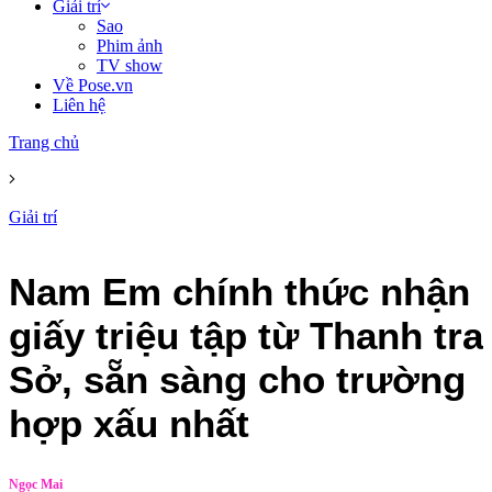
Giải trí
Sao
Phim ảnh
TV show
Về Pose.vn
Liên hệ
Trang chủ
Giải trí
Nam Em chính thức nhận
giấy triệu tập từ Thanh tra
Sở, sẵn sàng cho trường
hợp xấu nhất
Ngọc Mai