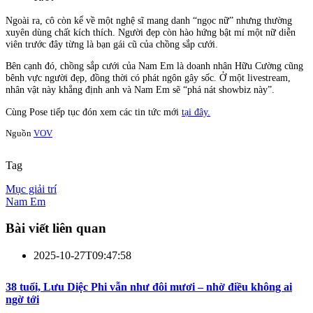
Ngoài ra, cô còn kể về một nghệ sĩ mang danh “ngọc nữ” nhưng thường
xuyên dùng chất kích thích. Người đẹp còn hào hứng bật mí một nữ diễn
viên trước đây từng là bạn gái cũ của chồng sắp cưới.
Bên cạnh đó, chồng sắp cưới của Nam Em là doanh nhân Hữu Cường cũng
bênh vực người đẹp, đồng thời có phát ngôn gây sốc. Ở một livestream,
nhân vật này khẳng định anh và Nam Em sẽ “phá nát showbiz này”.
Cùng Pose tiếp tục đón xem các tin tức mới
tại đây.
Nguồn
VOV
Tag
Mục giải trí
Nam Em
Bài viết liên quan
2025-10-27T09:47:58
38 tuổi, Lưu Diệc Phi vẫn như đôi mươi – nhờ điều không ai
ngờ tới