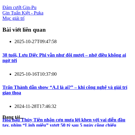
Đám cưới Gin-Pu
Gin Tuấn Kiệt - Puka
Mục giải trí
Bài viết liên quan
2025-10-27T09:47:58
38 tuổi, Lưu Diệc Phi vẫn như đôi mươi – nhờ điều không ai
ngờ tới
2025-10-16T10:37:00
Trấn Thành dẫn show “A.I là ai?” – khi công nghệ và giải trí
giao thoa
2024-11-28T17:46:32
Đang tải...
Hoa hậu Thùy Tiên nhận cơn mưa lời khen với vai diễn đầu
tay, phim “Linh miêu” vượt 50 tỷ sau 5 ngày công chiếu