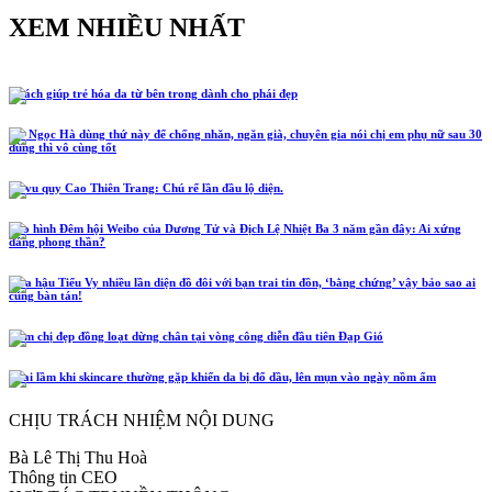
XEM NHIỀU NHẤT
5 cách giúp trẻ hóa da từ bên trong dành cho phái đẹp
Hồ Ngọc Hà dùng thứ này để chống nhăn, ngăn già, chuyên gia nói chị em phụ nữ sau 30
dùng thì vô cùng tốt
Lễ vu quy Cao Thiên Trang: Chú rể lần đầu lộ diện.
Tạo hình Đêm hội Weibo của Dương Tử và Địch Lệ Nhiệt Ba 3 năm gần đây: Ai xứng
đáng phong thần?
Hoa hậu Tiểu Vy nhiều lần diện đồ đôi với bạn trai tin đồn, ‘bằng chứng’ vậy bảo sao ai
cũng bàn tán!
Năm chị đẹp đồng loạt dừng chân tại vòng công diễn đầu tiên Đạp Gió
4 sai lầm khi skincare thường gặp khiến da bị đổ dầu, lên mụn vào ngày nồm ẩm
CHỊU TRÁCH NHIỆM NỘI DUNG
Bà Lê Thị Thu Hoà
Thông tin CEO