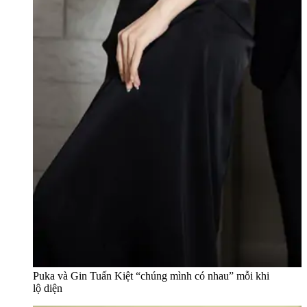
Puka và Gin Tuấn Kiệt “chúng mình có nhau” mỗi khi
lộ diện