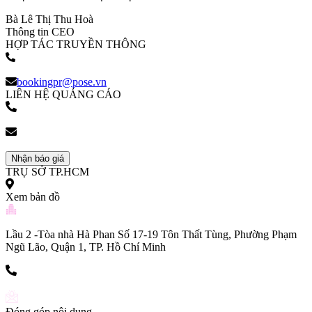
Bà Lê Thị Thu Hoà
Thông tin CEO
HỢP TÁC TRUYỀN THÔNG
(+84) 903 216 926
bookingpr@pose.vn
LIÊN HỆ QUẢNG CÁO
(+84) 903 216 926
bookingpr@pose.vn
Nhận báo giá
TRỤ SỞ TP.HCM
Xem bản đồ
Lầu 2 -Tòa nhà Hà Phan Số 17-19 Tôn Thất Tùng, Phường Phạm
Ngũ Lão, Quận 1, TP. Hồ Chí Minh
(+84) 903 216 926
Đóng góp nội dung