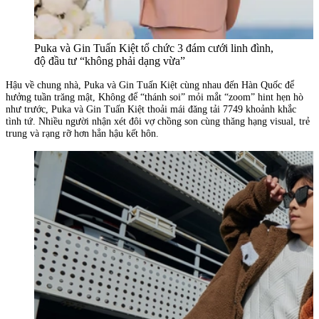
Puka và Gin Tuấn Kiệt tổ chức 3 đám cưới linh đình,
độ đầu tư “không phải dạng vừa”
Hậu về chung nhà, Puka và Gin Tuấn Kiệt cùng nhau đến Hàn Quốc để
hưởng tuần trăng mật, Không để “thánh soi” mỏi mắt “zoom” hint hẹn hò
như trước, Puka và Gin Tuấn Kiệt thoải mái đăng tải 7749 khoảnh khắc
tình tứ. Nhiều người nhận xét đôi vợ chồng son cùng thăng hạng visual, trẻ
trung và rạng rỡ hơn hẳn hậu kết hôn.