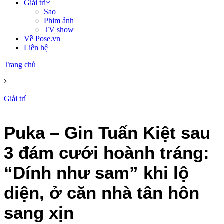
Giải trí
Sao
Phim ảnh
TV show
Về Pose.vn
Liên hệ
Trang chủ
Giải trí
Puka – Gin Tuấn Kiệt sau
3 đám cưới hoành tráng:
“Dính như sam” khi lộ
diện, ở căn nhà tân hôn
sang xịn