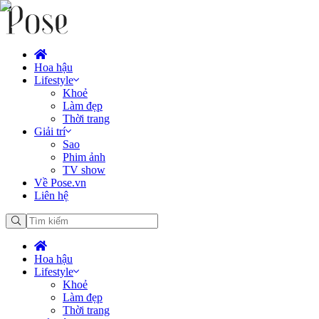
Hoa hậu
Lifestyle
Khoẻ
Làm đẹp
Thời trang
Giải trí
Sao
Phim ảnh
TV show
Về Pose.vn
Liên hệ
Hoa hậu
Lifestyle
Khoẻ
Làm đẹp
Thời trang