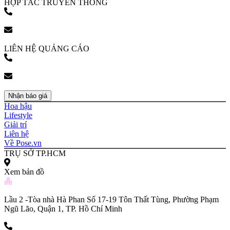
HỢP TÁC TRUYỀN THÔNG
(+84) 903 216 926
bookingpr@pose.vn
LIÊN HỆ QUẢNG CÁO
(+84) 903 216 926
bookingpr@pose.vn
Nhận báo giá
Hoa hậu
Lifestyle
Giải trí
Liên hệ
Về Pose.vn
TRỤ SỞ TP.HCM
Xem bản đồ
Lầu 2 -Tòa nhà Hà Phan Số 17-19 Tôn Thất Tùng, Phường Phạm
Ngũ Lão, Quận 1, TP. Hồ Chí Minh