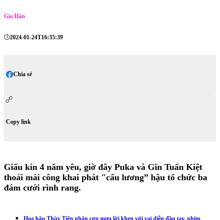
Gia Hân
2024-01-24T16:35:39
Chia sẻ
Copy link
Giấu kín 4 năm yêu, giờ đây Puka và Gin Tuấn Kiệt
thoải mái công khai phát "cẩu lương” hậu tổ chức ba
đám cưới rình rang.
Hoa hậu Thùy Tiên nhận cơn mưa lời khen với vai diễn đầu tay, phim