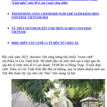
“Linh miêu” vượt 50 tỷ sau 5 ngày công chiếu
THANH HẰNG SANG CHẢNH KHI NGỒI GHẾ GIÁM KHẢO MISS
UNIVERSE VIETNAM 2024
VŨ THÚY QUỲNH QUYẾT TÂM TRỞ LẠI MISS UNIVERSE
VIETNAM
MIDU DIỆN VÁY CƯỚI 1,1 TỶ ĐẾN TỪ CHÂU ÂU
Hồi cuối năm 2023, showbiz Việt tưng bừng bởi chuỗi “event cưới”
của Puka và Gin Tuấn Kiệt. Để đánh dấu cột mốc mới sau 4 năm gán bó,
cặp đôi tổ chức hôn lễ ở Cam Ranh, TP.HCM và Đồng Tháp. Ở mỗi đám
cưới, Puka và Gin Tuấn Kiệt đều đầu tư khủng, quy tụ nhiều khách mời sao
Việt đến tham dự, tạo nên cơn “bão” trên mạng xã hội.