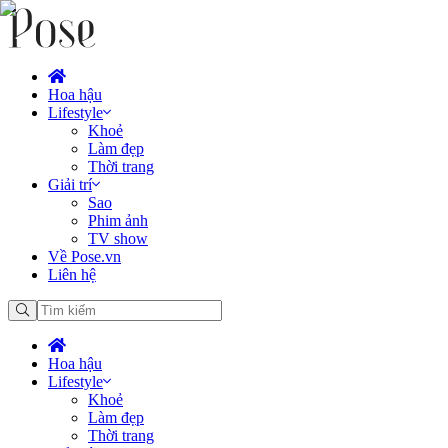
Hoa hậu
Lifestyle
Khoẻ
Làm đẹp
Thời trang
Giải trí
Sao
Phim ảnh
TV show
Về Pose.vn
Liên hệ
Hoa hậu
Lifestyle
Khoẻ
Làm đẹp
Thời trang