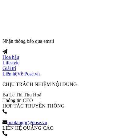
Nhận thông báo qua email
Hoa hậu
Lifestyle
Giải trí
Liên hệ
Về Pose.vn
CHỊU TRÁCH NHIỆM NỘI DUNG
Bà Lê Thị Thu Hoà
Thông tin CEO
HỢP TÁC TRUYỀN THÔNG
(+84) 903 216 926
bookingpr@pose.vn
LIÊN HỆ QUẢNG CÁO