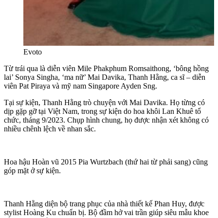
Evoto
Từ trái qua là diễn viên Mile Phakphum Romsaithong, ‘bông hồng
lai’ Sonya Singha, ‘ma nữ’ Mai Davika, Thanh Hằng, ca sĩ – diễn
viên Pat Piraya và mỹ nam Singapore Ayden Sng.
Tại sự kiện, Thanh Hằng trò chuyện với Mai Davika. Họ từng có
dịp gặp gỡ tại Việt Nam, trong sự kiện do hoa khôi Lan Khuê tổ
chức, tháng 9/2023. Chụp hình chung, họ được nhận xét không có
nhiều chênh lệch về nhan sắc.
Hoa hậu Hoàn vũ 2015 Pia Wurtzbach (thứ hai từ phải sang) cũng
góp mặt ở sự kiện.
Thanh Hằng diện bộ trang phục của nhà thiết kế Phan Huy, được
stylist Hoàng Ku chuẩn bị. Bộ đầm hở vai trần giúp siêu mẫu khoe