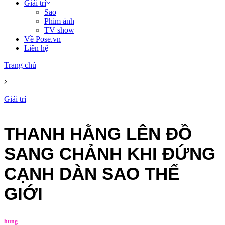
Giải trí
Sao
Phim ảnh
TV show
Về Pose.vn
Liên hệ
Trang chủ
Giải trí
THANH HẰNG LÊN ĐỒ
SANG CHẢNH KHI ĐỨNG
CẠNH DÀN SAO THẾ
GIỚI
hung