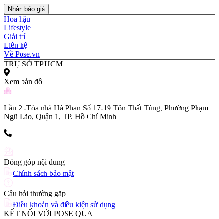
Nhận báo giá
Hoa hậu
Lifestyle
Giải trí
Liên hệ
Về Pose.vn
TRỤ SỞ TP.HCM
Xem bản đồ
Lầu 2 -Tòa nhà Hà Phan Số 17-19 Tôn Thất Tùng, Phường Phạm
Ngũ Lão, Quận 1, TP. Hồ Chí Minh
(+84) 903 216 926
Đóng góp nội dung
Chính sách bảo mật
Câu hỏi thường gặp
Điều khoản và điều kiện sử dụng
KẾT NỐI VỚI POSE QUA