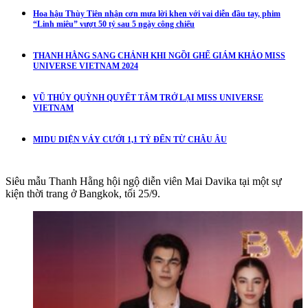
Hoa hậu Thùy Tiên nhận cơn mưa lời khen với vai diễn đầu tay, phim
“Linh miêu” vượt 50 tỷ sau 5 ngày công chiếu
THANH HẰNG SANG CHẢNH KHI NGỒI GHẾ GIÁM KHẢO MISS
UNIVERSE VIETNAM 2024
VŨ THÚY QUỲNH QUYẾT TÂM TRỞ LẠI MISS UNIVERSE
VIETNAM
MIDU DIỆN VÁY CƯỚI 1,1 TỶ ĐẾN TỪ CHÂU ÂU
Siêu mẫu Thanh Hằng hội ngộ diễn viên Mai Davika tại một sự
kiện thời trang ở Bangkok, tối 25/9.