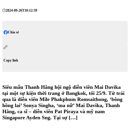
2024-09-26T10:12:59
Chia sẻ
Copy link
Siêu mẫu Thanh Hằng hội ngộ diễn viên Mai Davika
tại một sự kiện thời trang ở Bangkok, tối 25/9. Từ trái
qua là diễn viên Mile Phakphum Romsaithong, ‘bông
hồng lai’ Sonya Singha, ‘ma nữ’ Mai Davika, Thanh
Hằng, ca sĩ – diễn viên Pat Piraya và mỹ nam
Singapore Ayden Sng. Tại sự […]