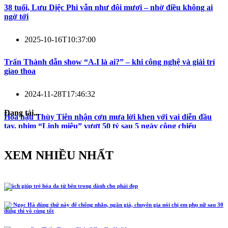
38 tuổi, Lưu Diệc Phi vẫn như đôi mươi – nhờ điều không ai
ngờ tới
2025-10-16T10:37:00
Trấn Thành dẫn show “A.I là ai?” – khi công nghệ và giải trí
giao thoa
2024-11-28T17:46:32
Đang tải...
Hoa hậu Thùy Tiên nhận cơn mưa lời khen với vai diễn đầu
tay, phim “Linh miêu” vượt 50 tỷ sau 5 ngày công chiếu
XEM NHIỀU NHẤT
5 cách giúp trẻ hóa da từ bên trong dành cho phái đẹp
Hồ Ngọc Hà dùng thứ này để chống nhăn, ngăn già, chuyên gia nói chị em phụ nữ sau 30
dùng thì vô cùng tốt