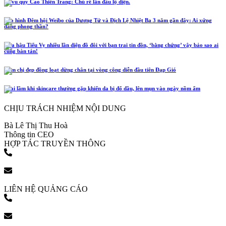
Lễ vu quy Cao Thiên Trang: Chú rể lần đầu lộ diện.
Tạo hình Đêm hội Weibo của Dương Tử và Địch Lệ Nhiệt Ba 3 năm gần đây: Ai xứng
đáng phong thần?
Hoa hậu Tiểu Vy nhiều lần diện đồ đôi với bạn trai tin đồn, ‘bằng chứng’ vậy bảo sao ai
cũng bàn tán!
Năm chị đẹp đồng loạt dừng chân tại vòng công diễn đầu tiên Đạp Gió
4 sai lầm khi skincare thường gặp khiến da bị đổ dầu, lên mụn vào ngày nồm ẩm
CHỊU TRÁCH NHIỆM NỘI DUNG
Bà Lê Thị Thu Hoà
Thông tin CEO
HỢP TÁC TRUYỀN THÔNG
(+84) 903 216 926
bookingpr@pose.vn
LIÊN HỆ QUẢNG CÁO
(+84) 903 216 926
bookingpr@pose.vn