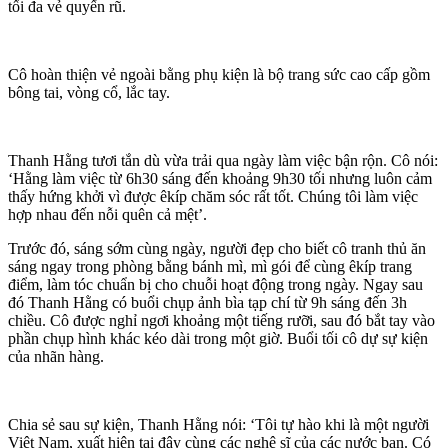
tối đa vẻ quyến rũ.
Cô hoàn thiện vẻ ngoài bằng phụ kiện là bộ trang sức cao cấp gồm
bông tai, vòng cổ, lắc tay.
Thanh Hằng tươi tắn dù vừa trải qua ngày làm việc bận rộn. Cô nói:
‘Hằng làm việc từ 6h30 sáng đến khoảng 9h30 tối nhưng luôn cảm
thấy hứng khởi vì được êkíp chăm sóc rất tốt. Chúng tôi làm việc
hợp nhau đến nỗi quên cả mệt’.
Trước đó, sáng sớm cùng ngày, người đẹp cho biết cô tranh thủ ăn
sáng ngay trong phòng bằng bánh mì, mì gói để cùng êkíp trang
điểm, làm tóc chuẩn bị cho chuỗi hoạt động trong ngày. Ngay sau
đó Thanh Hằng có buổi chụp ảnh bìa tạp chí từ 9h sáng đến 3h
chiều. Cô được nghỉ ngơi khoảng một tiếng rưỡi, sau đó bắt tay vào
phần chụp hình khác kéo dài trong một giờ. Buổi tối cô dự sự kiện
của nhãn hàng.
Chia sẻ sau sự kiện, Thanh Hằng nói: ‘Tôi tự hào khi là một người
Việt Nam, xuất hiện tại đây cùng các nghệ sĩ của các nước bạn. Có