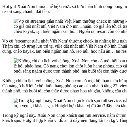
Hot girl Xoài Non thuộc thế hệ GenZ, sở hữu thân hình nóng bỏng, nh
resort sang chảnh, đắt tiền.
Vợ cũ ‘streamer giàu nhất Việt Nam’ thường check in những khu n
Thậm chí, cô từng lưu trú tại villa đắt nhất nhì Việt Nam ở Ninh Thuậ
cung, chèo kayak, lặn biển ngắm san hô, leo núi, học nấu ăn… tại reso
Không chỉ du lịch với chồng, Xoài Non còn có một hội bạn thân hùn
Cô nàng ‘chơi lớn’ chốt luôn hạng phòng cao cấp nhất ở tầng 22, v
thành phố, mà buổi tối còn thấy được pháo hoa rất gần, không cần c
Trong kỳ nghỉ này, Xoài Non chọn khách sạn full service, nằm ở trun
khách sạn. Hotgirl hợp khẩu vị đồ ăn ở đây nên ‘tăng tới hai kg’. Tầng