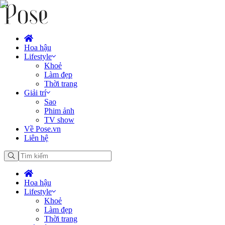
Hoa hậu
Lifestyle
Khoẻ
Làm đẹp
Thời trang
Giải trí
Sao
Phim ảnh
TV show
Về Pose.vn
Liên hệ
Hoa hậu
Lifestyle
Khoẻ
Làm đẹp
Thời trang