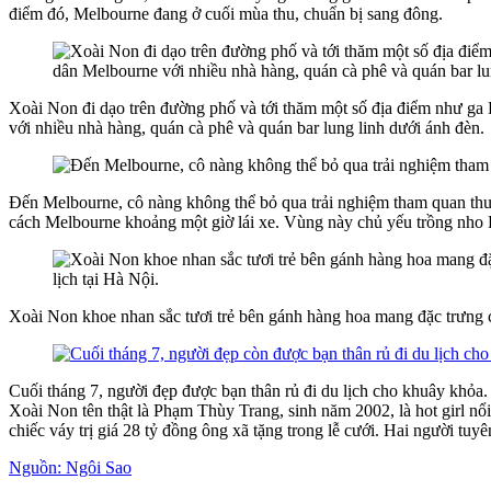
điểm đó, Melbourne đang ở cuối mùa thu, chuẩn bị sang đông.
Xoài Non đi dạo trên đường phố và tới thăm một số địa điểm như ga Fl
với nhiều nhà hàng, quán cà phê và quán bar lung linh dưới ánh đèn.
Đến Melbourne, cô nàng không thể bỏ qua trải nghiệm tham quan thun
cách Melbourne khoảng một giờ lái xe. Vùng này chủ yếu trồng nho 
Xoài Non khoe nhan sắc tươi trẻ bên gánh hàng hoa mang đặc trưng c
Cuối tháng 7, người đẹp được bạn thân rủ đi du lịch cho khuây khỏa. 
Xoài Non tên thật là Phạm Thùy Trang, sinh năm 2002, là hot girl nổi
chiếc váy trị giá 28 tỷ đồng ông xã tặng trong lễ cưới. Hai người tu
Nguồn: Ngôi Sao