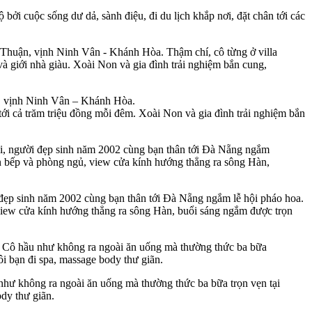
i cuộc sống dư dả, sành điệu, đi du lịch khắp nơi, đặt chân tới các
, vịnh Ninh Vân – Khánh Hòa.
n tới cả trăm triệu đồng mỗi đêm. Xoài Non và gia đình trải nghiệm bắn
đẹp sinh năm 2002 cùng bạn thân tới Đà Nẵng ngắm lễ hội pháo hoa.
view cửa kính hướng thẳng ra sông Hàn, buổi sáng ngắm được trọn
 như không ra ngoài ăn uống mà thường thức ba bữa trọn vẹn tại
ody thư giãn.