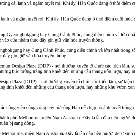
 lạnh và ngắm tuyết rơi. Khi ấy, Hàn Quốc đang ở thời điểm cuối mùa 
ongbokgung hay Cung Cảnh Phúc, cung điện chính và lớn nhất trong số 
 đẩy gìn giữ văn hóa truyền thống.
n Plaza (DDP) – nơi thường xuyên tổ chức các triển lãm, sự kiện thời t
ắng tinh khiết đến những cầu thang uốn lượn, hay những khu vườn xan
các công viên công cộng hay bờ sông Hàn để chụp bộ ảnh tuyết trắng cổ
 Melbourne, miền Nam Australia. Đây là lần đầu tiên người đẹp ‘xinh n