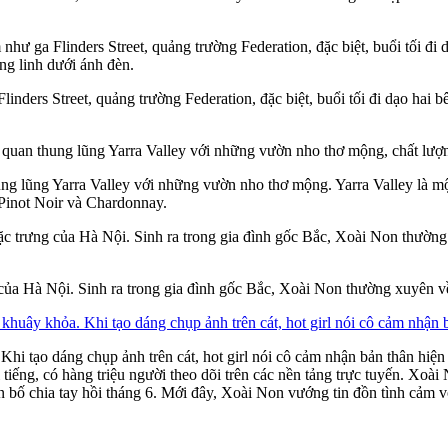
inders Street, quảng trường Federation, đặc biệt, buổi tối đi dạo hai
g lũng Yarra Valley với những vườn nho thơ mộng. Yarra Valley là mộ
Pinot Noir và Chardonnay.
ủa Hà Nội. Sinh ra trong gia đình gốc Bắc, Xoài Non thường xuyên về 
Khi tạo dáng chụp ảnh trên cát, hot girl nói cô cảm nhận bản thân hiện 
 tiếng, có hàng triệu người theo dõi trên các nền tảng trực tuyến. Xo
yên bố chia tay hồi tháng 6. Mới đây, Xoài Non vướng tin đồn tình cảm 