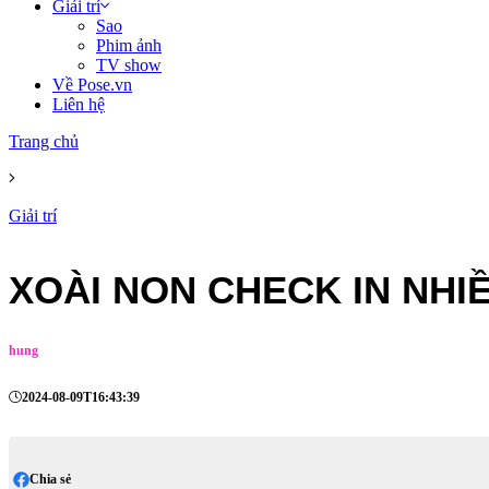
Giải trí
Sao
Phim ảnh
TV show
Về Pose.vn
Liên hệ
Trang chủ
Giải trí
XOÀI NON CHECK IN NHI
hung
2024-08-09T16:43:39
Chia sẻ