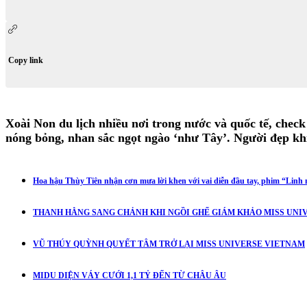
Copy link
Xoài Non du lịch nhiều nơi trong nước và quốc tế, check
nóng bỏng, nhan sắc ngọt ngào ‘như Tây’. Người đẹp k
Hoa hậu Thùy Tiên nhận cơn mưa lời khen với vai diễn đầu tay, phim “Linh m
THANH HẰNG SANG CHẢNH KHI NGỒI GHẾ GIÁM KHẢO MISS UNIV
VŨ THÚY QUỲNH QUYẾT TÂM TRỞ LẠI MISS UNIVERSE VIETNAM
MIDU DIỆN VÁY CƯỚI 1,1 TỶ ĐẾN TỪ CHÂU ÂU