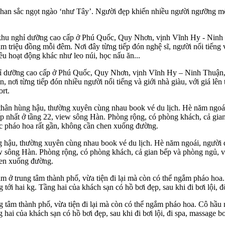
an sắc ngọt ngào ‘như Tây’. Người đẹp khiến nhiều người ngưỡng mộ bở
ghỉ dưỡng cao cấp ở Phú Quốc, Quy Nhơn, vịnh Vĩnh Hy – Ninh Thuận
n, nơi từng tiếp đón nhiều người nổi tiếng và giới nhà giàu, với giá lê
rt.
g hậu, thường xuyên cùng nhau book vé du lịch. Hè năm ngoái, người 
iew sông Hàn. Phòng rộng, có phòng khách, cả gian bếp và phòng ngủ, 
hen xuống đường.
g tâm thành phố, vừa tiện đi lại mà còn có thể ngắm pháo hoa. Cô hầu
 hai của khách sạn có hồ bơi đẹp, sau khi đi bơi lội, đi spa, massage b