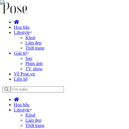
Hoa hậu
Lifestyle
Khoẻ
Làm đẹp
Thời trang
Giải trí
Sao
Phim ảnh
TV show
Về Pose.vn
Liên hệ
Hoa hậu
Lifestyle
Khoẻ
Làm đẹp
Thời trang