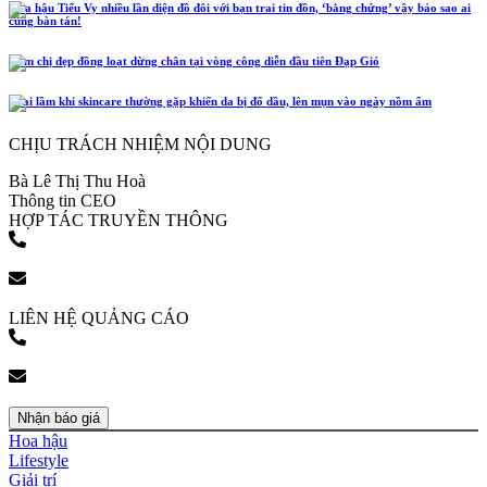
Hoa hậu Tiểu Vy nhiều lần diện đồ đôi với bạn trai tin đồn, ‘bằng chứng’ vậy bảo sao ai
cũng bàn tán!
Năm chị đẹp đồng loạt dừng chân tại vòng công diễn đầu tiên Đạp Gió
4 sai lầm khi skincare thường gặp khiến da bị đổ dầu, lên mụn vào ngày nồm ẩm
CHỊU TRÁCH NHIỆM NỘI DUNG
Bà Lê Thị Thu Hoà
Thông tin CEO
HỢP TÁC TRUYỀN THÔNG
(+84) 903 216 926
bookingpr@pose.vn
LIÊN HỆ QUẢNG CÁO
(+84) 903 216 926
bookingpr@pose.vn
Nhận báo giá
Hoa hậu
Lifestyle
Giải trí