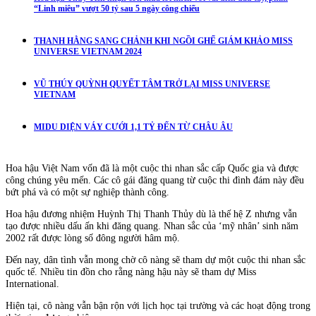
“Linh miêu” vượt 50 tỷ sau 5 ngày công chiếu
THANH HẰNG SANG CHẢNH KHI NGỒI GHẾ GIÁM KHẢO MISS
UNIVERSE VIETNAM 2024
VŨ THÚY QUỲNH QUYẾT TÂM TRỞ LẠI MISS UNIVERSE
VIETNAM
MIDU DIỆN VÁY CƯỚI 1,1 TỶ ĐẾN TỪ CHÂU ÂU
Hoa hậu Việt Nam vốn đã là một cuộc thi nhan sắc cấp Quốc gia và được
công chúng yêu mến. Các cô gái đăng quang từ cuộc thi đình đám này đều
bứt phá và có một sự nghiệp thành công.
Hoa hậu đương nhiệm Huỳnh Thị Thanh Thủy dù là thế hệ Z nhưng vẫn
tạo được nhiều dấu ấn khi đăng quang. Nhan sắc của ‘mỹ nhân’ sinh năm
2002 rất được lòng số đông người hâm mộ.
Đến nay, dân tình vẫn mong chờ cô nàng sẽ tham dự một cuộc thi nhan sắc
quốc tế. Nhiều tin đồn cho rằng nàng hậu này sẽ tham dự Miss
International.
Hiện tại, cô nàng vẫn bận rộn với lịch học tại trường và các hoạt động trong