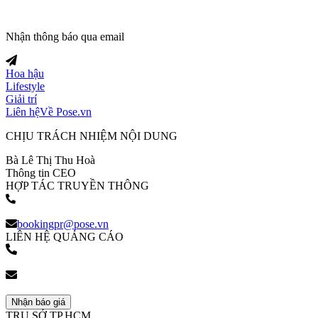
Nhận thông báo qua email
Hoa hậu
Lifestyle
Giải trí
Liên hệ
Về Pose.vn
CHỊU TRÁCH NHIỆM NỘI DUNG
Bà Lê Thị Thu Hoà
Thông tin CEO
HỢP TÁC TRUYỀN THÔNG
(+84) 903 216 926
bookingpr@pose.vn
LIÊN HỆ QUẢNG CÁO
(+84) 903 216 926
bookingpr@pose.vn
Nhận báo giá
TRỤ SỞ TP.HCM