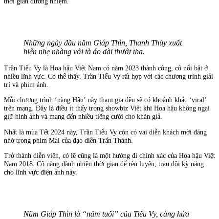
thời gian đương nhiệm.
Những ngày đầu năm Giáp Thìn, Thanh Thủy xuất
hiện nhẹ nhàng với tà áo dài thướt tha.
Trần Tiểu Vy là Hoa hậu Việt Nam có năm 2023 thành công, cô nổi bật ở
nhiều lĩnh vực. Có thể thấy, Trần Tiểu Vy rất hợp với các chương trình giải
trí và phim ảnh.
Mỗi chương trình ‘nàng Hậu’ này tham gia đều sẽ có khoảnh khắc ‘viral’
trên mạng. Đây là điều ít thấy trong showbiz Việt khi Hoa hậu không ngại
giữ hình ảnh và mang đến nhiều tiếng cười cho khán giả.
Nhất là mùa Tết 2024 này, Trần Tiểu Vy còn có vai diễn khách mời đáng
nhớ trong phim Mai của đạo diễn Trấn Thành.
Trở thành diễn viên, có lẽ cũng là một hướng đi chính xác của Hoa hậu Việt
Nam 2018. Cô nàng dành nhiều thời gian để rèn luyện, trau dồi kỹ năng
cho lĩnh vực điện ảnh này.
Năm Giáp Thìn là “năm tuổi” của Tiểu Vy, càng hứa