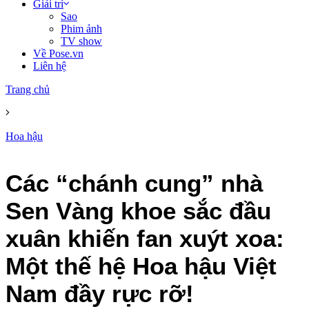
Giải trí
Sao
Phim ảnh
TV show
Về Pose.vn
Liên hệ
Trang chủ
Hoa hậu
Các “chánh cung” nhà
Sen Vàng khoe sắc đầu
xuân khiến fan xuýt xoa:
Một thế hệ Hoa hậu Việt
Nam đầy rực rỡ!