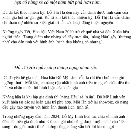
hẹn cô nàng sẽ có một năm bứt phá hơn nữa.
Dù đã kết thúc nhiệm kỳ, Đỗ Thị Hà đến nay vẫn dành được tình cảm của
khán giả bởi sự gần gũi. Kể từ khi kết thúc nhiệm kỳ, Đỗ Thị Hà vẫn chăm
chỉ tham dự nhiều sự kiện giải trí lẫn các hoạt động thiện nguyện.
Những ngày Tết, Hoa hậu Việt Nam 2020 trở về quê nhà và đón Xuân bên
người thân. Trang điểm nhẹ nhàng và đầy tươi tắn, ‘nàng Hậu’ gây ‘thương
nhớ’ cho dân tình với hình ảnh ‘xinh đẹp không có nhưng’.
Đỗ Thị Hà ngày càng thăng hạng nhan sắc
Dù đã yên bề gia thất, Hoa hậu Đỗ Mỹ Linh vẫn là cái tên chưa bao giờ
ngừng ‘hot’. Mỗi lần, cô nàng cập nhật hình ảnh trên trang cá nhân đều thu
hút và nhận nhiều lời bình luận của khán giả.
Không hẳn là khi lập gia đình thì ‘nàng Hậu’ sẽ ‘ở ẩn’. Đỗ Mỹ Linh vẫn
xuất hiện tại các sự kiện giải trí phù hợp. Mỗi lần trở lại showbiz, cô nàng
đều gây xao xuyến với hình ảnh thanh lịch, tinh tế.
Trong những ngày đầu năm 2024, Đỗ Mỹ Linh liên tục chia sẻ hình ảnh
đón Tết bên gia đình nhỏ. Cô con gái nhỏ cũng được ‘mỹ nhân’ cho ‘lên
sóng’, dù giấu mặt cô bé nhưng công chúng vẫn hết lời khen ngợi.