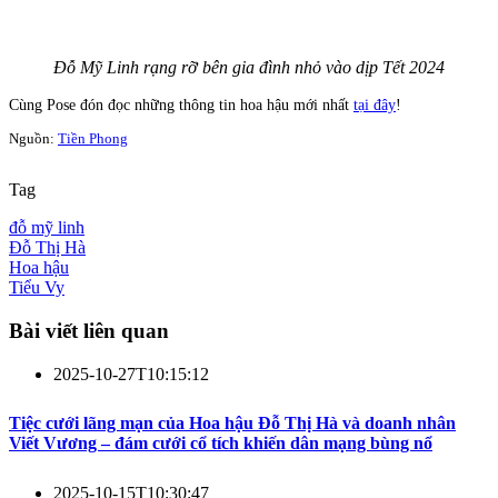
Đỗ Mỹ Linh rạng rỡ bên gia đình nhỏ vào dịp Tết 2024
Cùng Pose đón đọc những thông tin hoa hậu mới nhất
tại đây
!
Nguồn:
Tiền Phong
Tag
đỗ mỹ linh
Đỗ Thị Hà
Hoa hậu
Tiểu Vy
Bài viết liên quan
2025-10-27T10:15:12
Tiệc cưới lãng mạn của Hoa hậu Đỗ Thị Hà và doanh nhân
Viết Vương – đám cưới cổ tích khiến dân mạng bùng nổ
2025-10-15T10:30:47