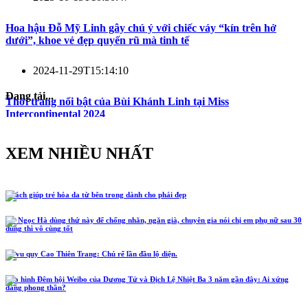
Hoa hậu Đỗ Mỹ Linh gây chú ý với chiếc váy “kín trên hở
dưới”, khoe vẻ đẹp quyến rũ mà tinh tế
2024-11-29T15:14:10
Đang tải...
Thời trang nổi bật của Bùi Khánh Linh tại Miss
Intercontinental 2024
XEM NHIỀU NHẤT
5 cách giúp trẻ hóa da từ bên trong dành cho phái đẹp
Hồ Ngọc Hà dùng thứ này để chống nhăn, ngăn già, chuyên gia nói chị em phụ nữ sau 30
dùng thì vô cùng tốt
Lễ vu quy Cao Thiên Trang: Chú rể lần đầu lộ diện.
Tạo hình Đêm hội Weibo của Dương Tử và Địch Lệ Nhiệt Ba 3 năm gần đây: Ai xứng
đáng phong thần?