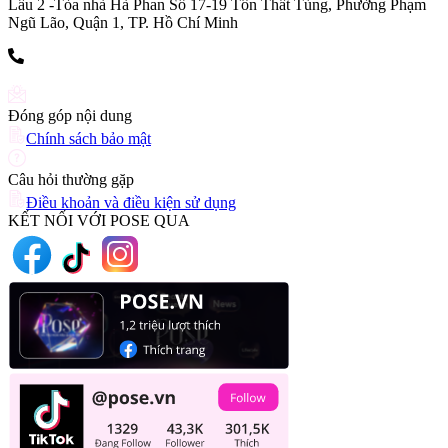
Lầu 2 -Tòa nhà Hà Phan Số 17-19 Tôn Thất Tùng, Phường Phạm
Ngũ Lão, Quận 1, TP. Hồ Chí Minh
(+84) 903 216 926
Đóng góp nội dung
Chính sách bảo mật
Câu hỏi thường gặp
Điều khoản và điều kiện sử dụng
KẾT NỐI VỚI POSE QUA