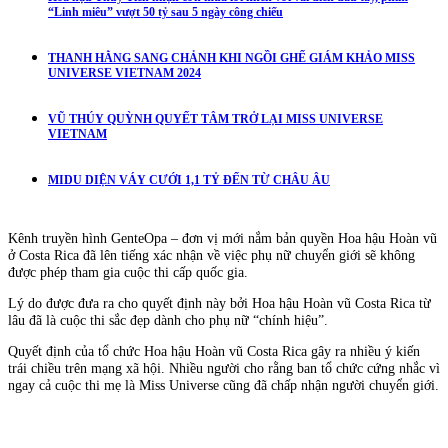
“Linh miêu” vượt 50 tỷ sau 5 ngày công chiếu
THANH HẰNG SANG CHẢNH KHI NGỒI GHẾ GIÁM KHẢO MISS
UNIVERSE VIETNAM 2024
VŨ THÚY QUỲNH QUYẾT TÂM TRỞ LẠI MISS UNIVERSE
VIETNAM
MIDU DIỆN VÁY CƯỚI 1,1 TỶ ĐẾN TỪ CHÂU ÂU
Kênh truyền hình GenteOpa – đơn vị mới nắm bản quyền Hoa hậu Hoàn vũ
ở Costa Rica đã lên tiếng xác nhận về việc phụ nữ chuyển giới sẽ không
được phép tham gia cuộc thi cấp quốc gia.
Lý do được đưa ra cho quyết định này bởi Hoa hậu Hoàn vũ Costa Rica từ
lâu đã là cuộc thi sắc đẹp dành cho phụ nữ “chính hiệu”.
Quyết định của tổ chức Hoa hậu Hoàn vũ Costa Rica gây ra nhiều ý kiến
trái chiều trên mạng xã hội. Nhiều người cho rằng ban tổ chức cứng nhắc vì
ngay cả cuộc thi mẹ là Miss Universe cũng đã chấp nhận người chuyển giới.