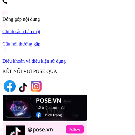
(+84) 903 216 926
Đóng góp nội dung
Chính sách bảo mật
Câu hỏi thường gặp
Điều khoản và điều kiện sử dụng
KẾT NỐI VỚI POSE QUA