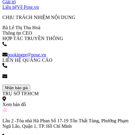
Giải trí
Liên hệ
Về Pose.vn
CHỊU TRÁCH NHIỆM NỘI DUNG
Bà Lê Thị Thu Hoà
Thông tin CEO
HỢP TÁC TRUYỀN THÔNG
(+84) 903 216 926
bookingpr@pose.vn
LIÊN HỆ QUẢNG CÁO
(+84) 903 216 926
bookingpr@pose.vn
Nhận báo giá
TRỤ SỞ TP.HCM
Xem bản đồ
Lầu 2 -Tòa nhà Hà Phan Số 17-19 Tôn Thất Tùng, Phường Phạm
Ngũ Lão, Quận 1, TP. Hồ Chí Minh