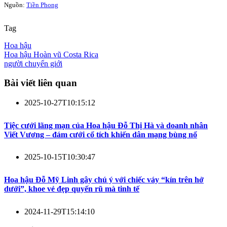
Nguồn:
Tiền Phong
Tag
Hoa hậu
Hoa hậu Hoàn vũ Costa Rica
người chuyển giới
Bài viết liên quan
2025-10-27T10:15:12
Tiệc cưới lãng mạn của Hoa hậu Đỗ Thị Hà và doanh nhân
Viết Vương – đám cưới cổ tích khiến dân mạng bùng nổ
2025-10-15T10:30:47
Hoa hậu Đỗ Mỹ Linh gây chú ý với chiếc váy “kín trên hở
dưới”, khoe vẻ đẹp quyến rũ mà tinh tế
2024-11-29T15:14:10