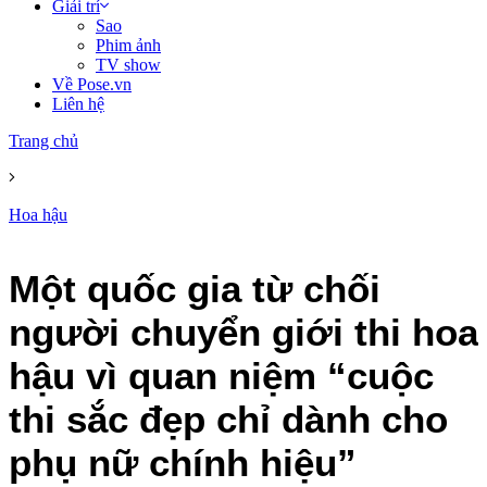
Giải trí
Sao
Phim ảnh
TV show
Về Pose.vn
Liên hệ
Trang chủ
Hoa hậu
Một quốc gia từ chối
người chuyển giới thi hoa
hậu vì quan niệm “cuộc
thi sắc đẹp chỉ dành cho
phụ nữ chính hiệu”