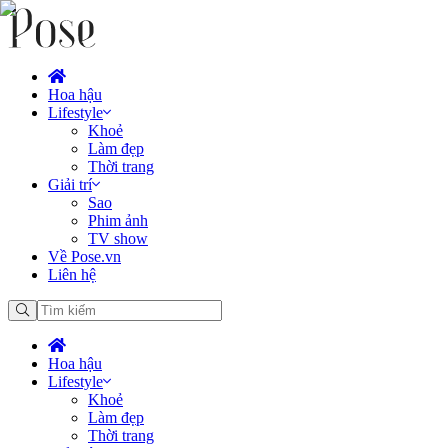
Hoa hậu
Lifestyle
Khoẻ
Làm đẹp
Thời trang
Giải trí
Sao
Phim ảnh
TV show
Về Pose.vn
Liên hệ
Hoa hậu
Lifestyle
Khoẻ
Làm đẹp
Thời trang