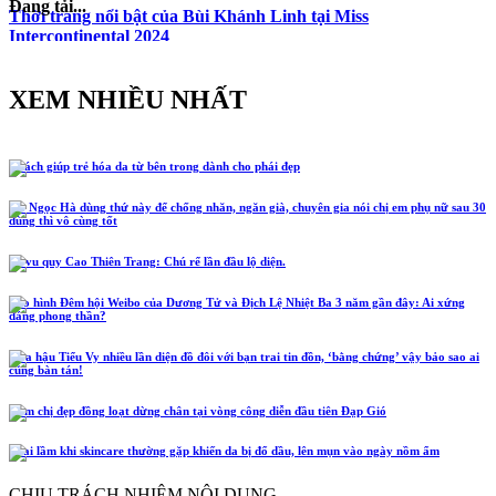
Đang tải...
Thời trang nổi bật của Bùi Khánh Linh tại Miss
Intercontinental 2024
XEM NHIỀU NHẤT
5 cách giúp trẻ hóa da từ bên trong dành cho phái đẹp
Hồ Ngọc Hà dùng thứ này để chống nhăn, ngăn già, chuyên gia nói chị em phụ nữ sau 30
dùng thì vô cùng tốt
Lễ vu quy Cao Thiên Trang: Chú rể lần đầu lộ diện.
Tạo hình Đêm hội Weibo của Dương Tử và Địch Lệ Nhiệt Ba 3 năm gần đây: Ai xứng
đáng phong thần?
Hoa hậu Tiểu Vy nhiều lần diện đồ đôi với bạn trai tin đồn, ‘bằng chứng’ vậy bảo sao ai
cũng bàn tán!
Năm chị đẹp đồng loạt dừng chân tại vòng công diễn đầu tiên Đạp Gió
4 sai lầm khi skincare thường gặp khiến da bị đổ dầu, lên mụn vào ngày nồm ẩm
CHỊU TRÁCH NHIỆM NỘI DUNG