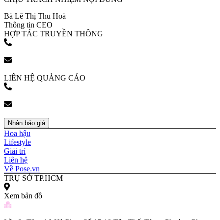
Bà Lê Thị Thu Hoà
Thông tin CEO
HỢP TÁC TRUYỀN THÔNG
(+84) 903 216 926
bookingpr@pose.vn
LIÊN HỆ QUẢNG CÁO
(+84) 903 216 926
bookingpr@pose.vn
Nhận báo giá
Hoa hậu
Lifestyle
Giải trí
Liên hệ
Về Pose.vn
TRỤ SỞ TP.HCM
Xem bản đồ