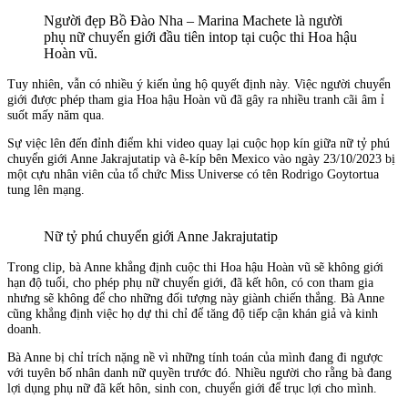
Người đẹp Bồ Đào Nha – Marina Machete là người
phụ nữ chuyển giới đầu tiên intop tại cuộc thi Hoa hậu
Hoàn vũ.
Tuy nhiên, vẫn có nhiều ý kiến ủng hộ quyết định này. Việc người chuyển
giới được phép tham gia Hoa hậu Hoàn vũ đã gây ra nhiều tranh cãi âm ỉ
suốt mấy năm qua.
Sự việc lên đến đỉnh điểm khi video quay lại cuộc họp kín giữa nữ tỷ phú
chuyển giới Anne Jakrajutatip và ê-kíp bên Mexico vào ngày 23/10/2023 bị
một cựu nhân viên của tổ chức Miss Universe có tên Rodrigo Goytortua
tung lên mạng.
Nữ tỷ phú chuyển giới Anne Jakrajutatip
Trong clip, bà Anne khẳng định cuộc thi Hoa hậu Hoàn vũ sẽ không giới
hạn độ tuổi, cho phép phụ nữ chuyển giới, đã kết hôn, có con tham gia
nhưng sẽ không để cho những đối tượng này giành chiến thắng. Bà Anne
cũng khẳng định việc họ dự thi chỉ để tăng độ tiếp cận khán giả và kinh
doanh.
Bà Anne bị chỉ trích nặng nề vì những tính toán của mình đang đi ngược
với tuyên bố nhân danh nữ quyền trước đó. Nhiều người cho rằng bà đang
lợi dụng phụ nữ đã kết hôn, sinh con, chuyển giới để trục lợi cho mình.