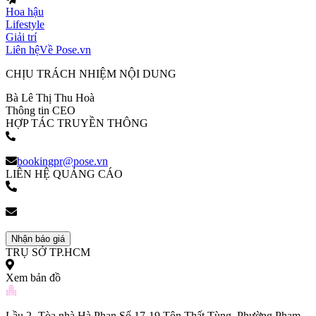
Hoa hậu
Lifestyle
Giải trí
Liên hệ
Về Pose.vn
CHỊU TRÁCH NHIỆM NỘI DUNG
Bà Lê Thị Thu Hoà
Thông tin CEO
HỢP TÁC TRUYỀN THÔNG
(+84) 903 216 926
bookingpr@pose.vn
LIÊN HỆ QUẢNG CÁO
(+84) 903 216 926
bookingpr@pose.vn
Nhận báo giá
TRỤ SỞ TP.HCM
Xem bản đồ
Lầu 2 -Tòa nhà Hà Phan Số 17-19 Tôn Thất Tùng, Phường Phạm