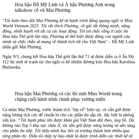
Hoa hậu Đỗ Mỹ Linh và Á hậu Phương Anh trong
talkshow cổ vũ Mai Phương
“
Tôi luôn theo dõi Mai Phương kể từ hành trình đăng quang ngôi vị Miss
World Vietnam 2023. Tôi rất thích Phương, cô gái rất thông minh, năng
động, nhiệt huyết với tất cả các hoạt động. Tôi tin chắc rằng ở cuộc thi
Hoa hậu Thế giới lần này, Phương sẽ thể hiện được đúng con người của
mình và chắc chắn sẽ mang về thành tích tốt cho Việt Nam
” – Đỗ Mỹ Linh
nhắn gửi Mai Phương.
Ngày 9/3, chung kết Hoa hậu Thế giới lần thứ 71 sẽ được diễn ra ở Ấn Độ.
112 thí sinh sẽ tranh tài cho ngôi vị kế nhiệm đương kim Hoa hậu Karolina
Bielawska.
Hoa hậu Mai Phương và các thí sinh Miss World trong
chặng cuối hành trình chinh phục vương miện
Cá nhân Mai Phương, trước thành tích “lép vế” hiện tại, cô vẫn giữ được
năng lượng tích cực để chuẩn bị cho các phần thi sắp tới, đặc biệt là phỏng
vấn kín.
“Tôi hạnh phúc khi được khán giả Việt Nam dõi theo, ủng hộ. Dù
không vào Top 5 khu vực châu Á, tôi vẫn giữ được năng lượng và sẵn sàng
cho phần thi tiếp. Tôi thấy mình học hỏi và trưởng thành hơn nhiều qua
từng phần thi. Điều tôi thấy tự hào nhất là được trình diễn các thiết kế từ