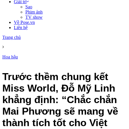
Giải trí
Sao
Phim ảnh
TV show
Về Pose.vn
Liên hệ
Trang chủ
Hoa hậu
Trước thềm chung kết
Miss World, Đỗ Mỹ Linh
khẳng định: “Chắc chắn
Mai Phương sẽ mang về
thành tích tốt cho Việt