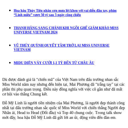
Hoa hậu Thùy Tiên nhận cơn mưa lời khen với vai diễn đầu tay, phim
“Linh miêu” vượt 50 tỷ sau 5 ngày công chiếu
THANH HẰNG SANG CHẢNH KHI NGỒI GHẾ GIÁM KHẢO MISS
UNIVERSE VIETNAM 2024
VŨ THÚY QUỲNH QUYẾT TÂM TRỞ LẠI MISS UNIVERSE
VIETNAM
MIDU DIỆN VÁY CƯỚI 1,1 TỶ ĐẾN TỪ CHÂU ÂU
Dù được đánh giá là “chiến mã” của Việt Nam trên đấu trường nhan sắc
Miss World năm nay nhưng đến hiện tại, Mai Phương đã “trắng tay” tại các
phần thi phụ quan trọng. Điều này đồng nghĩa với việc cô gần như đã mất
cơ hội vào thẳng Chung kết.
Đỗ Mỹ Linh là người tiền nhiệm của Mai Phương, là người đẹp thành công
nhất tại đấu trường nhan sắc quốc tế Miss World với chiến thắng Người đẹp
Nhân ái, Head to Head (Đối đầu) và Top 40 chung cuộc. Trong talk show
mới đây, hoa hậu Đỗ Mỹ Linh đã gửi lời an ủi, động viên đến đàn em.