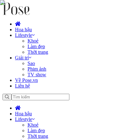
Hoa hậu
Lifestyle
Khoẻ
Làm đẹp
Thời trang
Giải trí
Sao
Phim ảnh
TV show
Về Pose.vn
Liên hệ
Hoa hậu
Lifestyle
Khoẻ
Làm đẹp
Thời trang