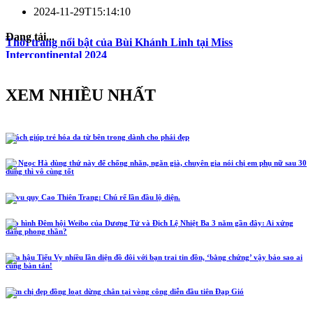
2024-11-29T15:14:10
Đang tải...
Thời trang nổi bật của Bùi Khánh Linh tại Miss
Intercontinental 2024
XEM NHIỀU NHẤT
5 cách giúp trẻ hóa da từ bên trong dành cho phái đẹp
Hồ Ngọc Hà dùng thứ này để chống nhăn, ngăn già, chuyên gia nói chị em phụ nữ sau 30
dùng thì vô cùng tốt
Lễ vu quy Cao Thiên Trang: Chú rể lần đầu lộ diện.
Tạo hình Đêm hội Weibo của Dương Tử và Địch Lệ Nhiệt Ba 3 năm gần đây: Ai xứng
đáng phong thần?
Hoa hậu Tiểu Vy nhiều lần diện đồ đôi với bạn trai tin đồn, ‘bằng chứng’ vậy bảo sao ai
cũng bàn tán!
Năm chị đẹp đồng loạt dừng chân tại vòng công diễn đầu tiên Đạp Gió