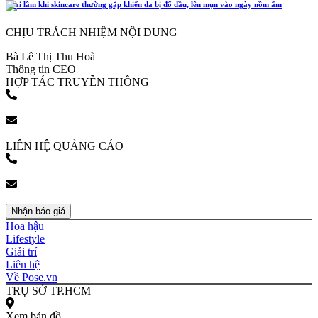
4 sai lầm khi skincare thường gặp khiến da bị đổ dầu, lên mụn vào ngày nồm ẩm
CHỊU TRÁCH NHIỆM NỘI DUNG
Bà Lê Thị Thu Hoà
Thông tin CEO
HỢP TÁC TRUYỀN THÔNG
(+84) 903 216 926
bookingpr@pose.vn
LIÊN HỆ QUẢNG CÁO
(+84) 903 216 926
bookingpr@pose.vn
Nhận báo giá
Hoa hậu
Lifestyle
Giải trí
Liên hệ
Về Pose.vn
TRỤ SỞ TP.HCM
Xem bản đồ