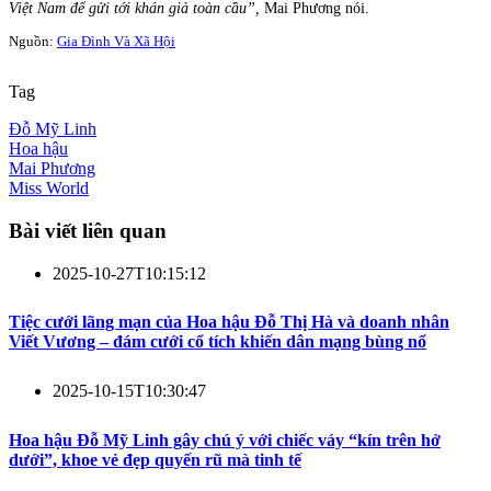
Việt Nam để gửi tới khán giả toàn cầu”,
Mai Phương nói.
Nguồn:
Gia Đình Và Xã Hội
Tag
Đỗ Mỹ Linh
Hoa hậu
Mai Phương
Miss World
Bài viết liên quan
2025-10-27T10:15:12
Tiệc cưới lãng mạn của Hoa hậu Đỗ Thị Hà và doanh nhân
Viết Vương – đám cưới cổ tích khiến dân mạng bùng nổ
2025-10-15T10:30:47
Hoa hậu Đỗ Mỹ Linh gây chú ý với chiếc váy “kín trên hở
dưới”, khoe vẻ đẹp quyến rũ mà tinh tế