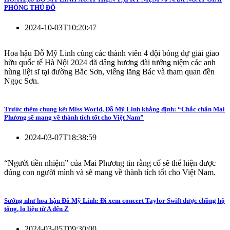
PHÓNG THỦ ĐÔ
2024-10-03T10:20:47
Hoa hậu Đỗ Mỹ Linh cùng các thành viên 4 đội bóng dự giải giao
hữu quốc tế Hà Nội 2024 đã dâng hương đài tưởng niệm các anh
hùng liệt sĩ tại đường Bắc Sơn, viếng lăng Bác và tham quan đền
Ngọc Sơn.
Trước thềm chung kết Miss World, Đỗ Mỹ Linh khẳng định: “Chắc chắn Mai
Phương sẽ mang về thành tích tốt cho Việt Nam”
2024-03-07T18:38:59
“Người tiền nhiệm” của Mai Phương tin rằng cố sẽ thể hiện được
đúng con người mình và sẽ mang về thành tích tốt cho Việt Nam.
Sướng như hoa hậu Đỗ Mỹ Linh: Đi xem concert Taylor Swift được chồng hộ
tống, lo liệu từ A đến Z
2024-03-05T09:30:00