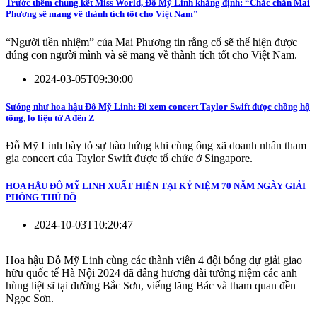
Trước thềm chung kết Miss World, Đỗ Mỹ Linh khẳng định: “Chắc chắn Mai
Phương sẽ mang về thành tích tốt cho Việt Nam”
“Người tiền nhiệm” của Mai Phương tin rằng cố sẽ thể hiện được
đúng con người mình và sẽ mang về thành tích tốt cho Việt Nam.
2024-03-05T09:30:00
Sướng như hoa hậu Đỗ Mỹ Linh: Đi xem concert Taylor Swift được chồng hộ
tống, lo liệu từ A đến Z
Đỗ Mỹ Linh bày tỏ sự hào hứng khi cùng ông xã doanh nhân tham
gia concert của Taylor Swift được tổ chức ở Singapore.
HOA HẬU ĐỖ MỸ LINH XUẤT HIỆN TẠI KỶ NIỆM 70 NĂM NGÀY GIẢI
PHÓNG THỦ ĐÔ
2024-10-03T10:20:47
Hoa hậu Đỗ Mỹ Linh cùng các thành viên 4 đội bóng dự giải giao
hữu quốc tế Hà Nội 2024 đã dâng hương đài tưởng niệm các anh
hùng liệt sĩ tại đường Bắc Sơn, viếng lăng Bác và tham quan đền
Ngọc Sơn.