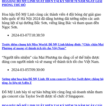
HOA HẬU ĐỖ MỸ LINH XUẤT HIỆN TẠI KỶ NIỆM 70 NĂM NGÀY GIẢI
PHÓNG THỦ ĐÔ
Hoa hậu Đỗ Mỹ Linh cùng các thành viên 4 đội bóng dự giải giao
hữu quốc tế Hà Nội 2024 đã dâng hương đài tưởng niệm các anh
hùng liệt sĩ tại đường Bắc Sơn, viếng lăng Bác và tham quan đền
Ngọc Sơn.
2024-03-07T18:38:59
Trước thềm chung kết Miss World, Đỗ Mỹ Linh khẳng định: “Chắc chắn Mai
Phương sẽ mang về thành tích tốt cho Việt Nam”
“Người tiền nhiệm” của Mai Phương tin rằng cố sẽ thể hiện được
đúng con người mình và sẽ mang về thành tích tốt cho Việt Nam.
2024-03-05T09:30:00
Sướng như hoa hậu Đỗ Mỹ Linh: Đi xem concert Taylor Swift được chồng hộ
tống, lo liệu từ A đến Z
Đỗ Mỹ Linh bày tỏ sự hào hứng khi cùng ông xã doanh nhân tham
gia concert của Taylor Swift được tổ chức ở Singapore.
HOA HẬU ĐỖ MỸ LINH XUẤT HIỆN TẠI KỶ NIỆM 70 NĂM NGÀY GIẢI