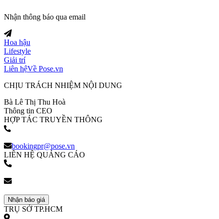
Nhận thông báo qua email
Hoa hậu
Lifestyle
Giải trí
Liên hệ
Về Pose.vn
CHỊU TRÁCH NHIỆM NỘI DUNG
Bà Lê Thị Thu Hoà
Thông tin CEO
HỢP TÁC TRUYỀN THÔNG
(+84) 903 216 926
bookingpr@pose.vn
LIÊN HỆ QUẢNG CÁO
(+84) 903 216 926
bookingpr@pose.vn
Nhận báo giá
TRỤ SỞ TP.HCM