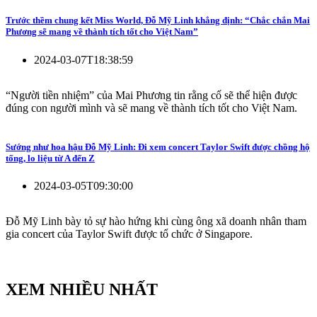
Trước thềm chung kết Miss World, Đỗ Mỹ Linh khẳng định: “Chắc chắn Mai
Phương sẽ mang về thành tích tốt cho Việt Nam”
2024-03-07T18:38:59
“Người tiền nhiệm” của Mai Phương tin rằng cố sẽ thể hiện được
đúng con người mình và sẽ mang về thành tích tốt cho Việt Nam.
Sướng như hoa hậu Đỗ Mỹ Linh: Đi xem concert Taylor Swift được chồng hộ
tống, lo liệu từ A đến Z
2024-03-05T09:30:00
Đỗ Mỹ Linh bày tỏ sự hào hứng khi cùng ông xã doanh nhân tham
gia concert của Taylor Swift được tổ chức ở Singapore.
XEM NHIỀU NHẤT