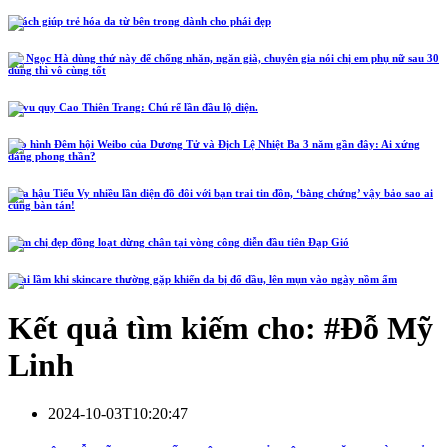
5 cách giúp trẻ hóa da từ bên trong dành cho phái đẹp
Hồ Ngọc Hà dùng thứ này để chống nhăn, ngăn già, chuyên gia nói chị em phụ nữ sau 30
dùng thì vô cùng tốt
Lễ vu quy Cao Thiên Trang: Chú rể lần đầu lộ diện.
Tạo hình Đêm hội Weibo của Dương Tử và Địch Lệ Nhiệt Ba 3 năm gần đây: Ai xứng
đáng phong thần?
Hoa hậu Tiểu Vy nhiều lần diện đồ đôi với bạn trai tin đồn, ‘bằng chứng’ vậy bảo sao ai
cũng bàn tán!
Năm chị đẹp đồng loạt dừng chân tại vòng công diễn đầu tiên Đạp Gió
4 sai lầm khi skincare thường gặp khiến da bị đổ dầu, lên mụn vào ngày nồm ẩm
Kết quả tìm kiếm cho: #
Đỗ Mỹ
Linh
2024-10-03T10:20:47