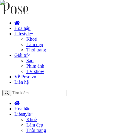
Hoa hậu
Lifestyle
Khoẻ
Làm đẹp
Thời trang
Giải trí
Sao
Phim ảnh
TV show
Về Pose.vn
Liên hệ
Hoa hậu
Lifestyle
Khoẻ
Làm đẹp
Thời trang