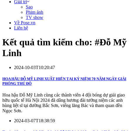
Giải trí
Sao
Phim ảnh
TV show
Về Pose.vn
Liên hệ
Kết quả tìm kiếm cho: #
Đỗ Mỹ
Linh
2024-10-03T10:20:47
HOA HẬU ĐỖ MỸ LINH XUẤT HIỆN TẠI KỶ NIỆM 70 NĂM NGÀY GIẢI
PHÓNG THỦ ĐÔ
Hoa hậu Đỗ Mỹ Linh cùng các thành viên 4 đội bóng dự giải giao
hữu quốc tế Hà Nội 2024 đã dâng hương đài tưởng niệm các anh
hùng liệt sĩ tại đường Bắc Sơn, viếng lăng Bác và tham quan đền
Ngọc Sơn.
2024-03-07T18:38:59