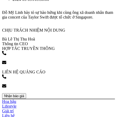
Đỗ Mỹ Linh bày tỏ sự hào hứng khi cùng ông xã doanh nhân tham
gia concert của Taylor Swift được tổ chức ở Singapore.
CHỊU TRÁCH NHIỆM NỘI DUNG
Bà Lê Thị Thu Hoà
Thông tin CEO
HỢP TÁC TRUYỀN THÔNG
(+84) 903 216 926
bookingpr@pose.vn
LIÊN HỆ QUẢNG CÁO
(+84) 903 216 926
bookingpr@pose.vn
Nhận báo giá
Hoa hậu
Lifestyle
Giải trí
Liên hệ